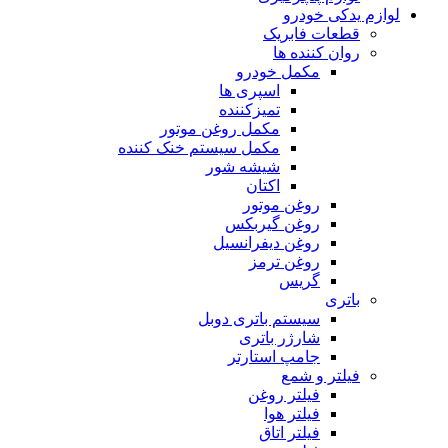
لوازم یدکی خودرو
قطعات فابریک
روان کننده ها
مکمل خودرو
اسپری ها
تمیزکننده
مکمل روغن موتور
مکمل سیستم خنک کننده
شیشه شور
اکتان
روغن موتور
روغن گیربکس
روغن دیفرانسیل
روغن ترمز
گریس
باتری
سیستم باتری دوبل
شارژر باتری
جامپ استارتر
فیلتر و شمع
فیلتر روغن
فیلتر هوا
فیلتر اتاق