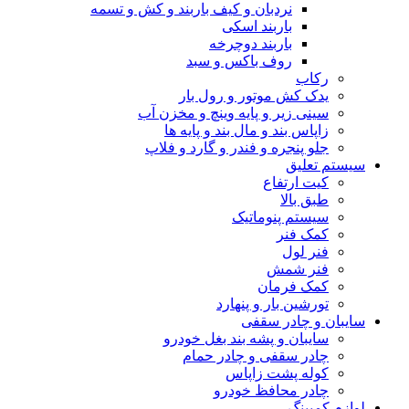
نردبان و کیف باربند و کش و تسمه
باربند اسکی
باربند دوچرخه
روف باکس و سبد
رکاب
یدک کش موتور و رول بار
سینی زیر و پایه وینچ و مخزن آب
زاپاس بند و مال بند و پایه ها
جلو پنجره و فندر و گارد و فلاپ
سیستم تعلیق
کیت ارتفاع
طبق بالا
سیستم پنوماتیک
کمک فنر
فنر لول
فنر شمش
کمک فرمان
تورشین بار و پنهارد
سایبان و چادر سقفی
سایبان و پشه بند بغل خودرو
چادر سقفی و چادر حمام
کوله پشت زاپاس
چادر محافظ خودرو
لوازم کمپینگ