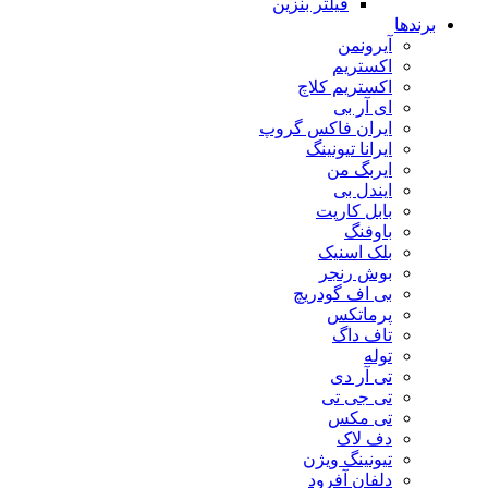
فیلتر بنزین
برندها
آیرونمن
اکستریم
اکستریم کلاچ
ای آر بی
ایران فاکس گروپ
ایرانا تیونینگ
ایربگ من
ایندل بی
بابل کارپت
باوفنگ
بلک اسنیک
بوش رنجر
بی اف گودریچ
پرماتکس
تاف داگ
توله
تی آر دی
تی جی تی
تی مکس
دف لاک
تیونینگ ویژن
دلفان آفرود