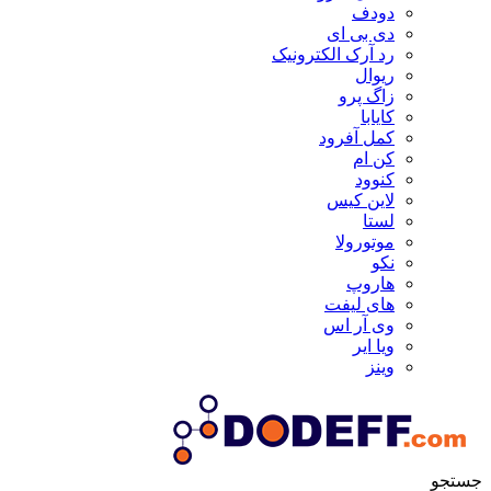
دودف
دی بی ای
رد آرک الکترونیک
ریوال
زاگ پرو
کایابا
کمل آفرود
کن ام
کنوود
لاین کیس
لستا
موتورولا
نکو
هاروپ
های لیفت
وی آر اس
ویا ایر
وینز
جستجو