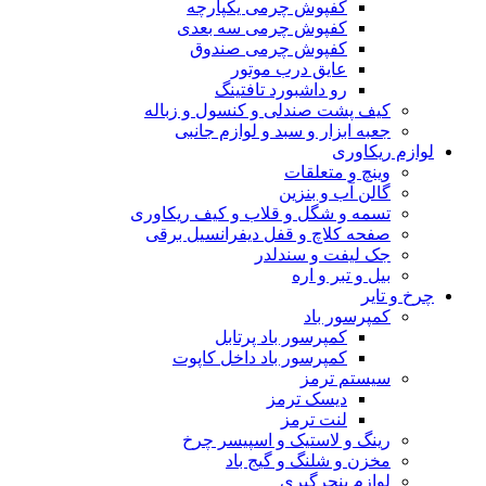
کفپوش چرمی یکپارچه
کفپوش چرمی سه بعدی
کفپوش چرمی صندوق
عایق درب موتور
رو داشبورد تافتینگ
کیف پشت صندلی و کنسول و زباله
جعبه ابزار و سبد و لوازم جانبی
لوازم ریکاوری
وینچ و متعلقات
گالن آب و بنزین
تسمه و شگل و قلاب و کیف ریکاوری
صفحه کلاچ و قفل دیفرانسیل برقی
جک لیفت و سندلدر
بیل و تبر و اره
چرخ و تایر
کمپرسور باد
کمپرسور باد پرتابل
کمپرسور باد داخل کاپوت
سیستم ترمز
دیسک ترمز
لنت ترمز
رینگ و لاستیک و اسپیسر چرخ
مخزن و شلنگ و گیج باد
لوازم پنچرگیری