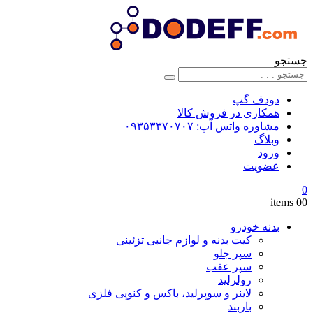
جستجو
دودف گپ
همکاری در فروش کالا
مشاوره واتس آپ: ۰۹۳۵۳۳۷۰۷۰۷
وبلاگ
ورود
عضویت
0
0
0 items
بدنه خودرو
کیت بدنه و لوازم جانبی تزئینی
سپر جلو
سپر عقب
رولرلید
لاینر و سوپرلید، باکس و کنوپی فلزی
باربند