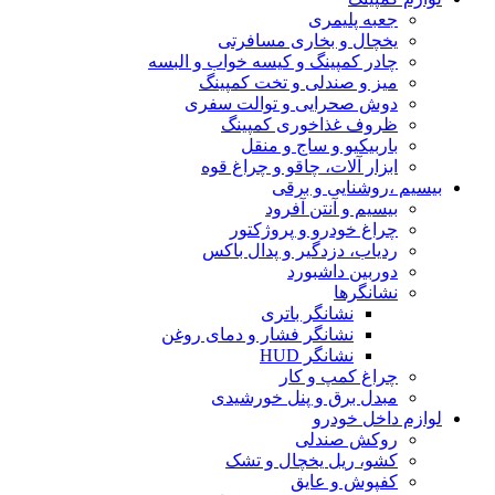
جعبه پلیمری
یخچال و بخاری مسافرتی
چادر کمپینگ و کیسه خواب و البسه
میز و صندلی و تخت کمپینگ
دوش صحرایی و توالت سفری
ظروف غذاخوری کمپینگ
باربیکیو و ساج و منقل
ابزار آلات، چاقو و چراغ قوه
بیسیم ،روشنایی و برقی
بیسیم و آنتن آفرود
چراغ خودرو و پروژکتور
ردیاب، دزدگیر و پدال باکس
دوربین داشبورد
نشانگرها
نشانگر باتری
نشانگر فشار و دمای روغن
نشانگر HUD
چراغ کمپ و کار
مبدل برق و پنل خورشیدی
لوازم داخل خودرو
روکش صندلی
کشو، ریل یخچال و تشک
کفپوش و عایق