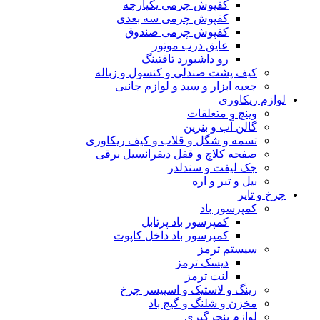
کفپوش چرمی یکپارچه
کفپوش چرمی سه بعدی
کفپوش چرمی صندوق
عایق درب موتور
رو داشبورد تافتینگ
کیف پشت صندلی و کنسول و زباله
جعبه ابزار و سبد و لوازم جانبی
لوازم ریکاوری
وینچ و متعلقات
گالن آب و بنزین
تسمه و شگل و قلاب و کیف ریکاوری
صفحه کلاچ و قفل دیفرانسیل برقی
جک لیفت و سندلدر
بیل و تبر و اره
چرخ و تایر
کمپرسور باد
کمپرسور باد پرتابل
کمپرسور باد داخل کاپوت
سیستم ترمز
دیسک ترمز
لنت ترمز
رینگ و لاستیک و اسپیسر چرخ
مخزن و شلنگ و گیج باد
لوازم پنچرگیری