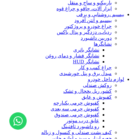
باربیکیو و ساج و منقل
ابزار آلات، چاقو و چراغ قوه
بیسیم ،روشنایی و برقی
بیسیم و آنتن آفرود
چراغ خودرو و پروژکتور
ردیاب، دزدگیر و پدال باکس
دوربین داشبورد
نشانگرها
نشانگر باتری
نشانگر فشار و دمای روغن
نشانگر HUD
چراغ کمپ و کار
مبدل برق و پنل خورشیدی
لوازم داخل خودرو
روکش صندلی
کشو، ریل یخچال و تشک
کفپوش و عایق
کفپوش چرمی یکپارچه
کفپوش چرمی سه بعدی
کفپوش چرمی صندوق
عایق درب موتور
رو داشبورد تافتینگ
کیف پشت صندلی و کنسول و زباله
جعبه ابزار و سبد و لوازم جانبی