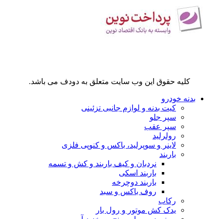
کلیه حقوق این وب سایت متعلق به دودف می باشد.
بدنه خودرو
کیت بدنه و لوازم جانبی تزئینی
سپر جلو
سپر عقب
رولرلید
لاینر و سوپرلید، باکس و کنوپی فلزی
باربند
نردبان و کیف باربند و کش و تسمه
باربند اسکی
باربند دوچرخه
روف باکس و سبد
رکاب
یدک کش موتور و رول بار