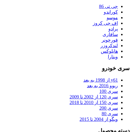
همین کار باعث می شود این ورزش به یکی از پر هزینه ترین ورزش
جی تی 86
ها تبدیل شود اما لذت و هیجان این ورزش باعث می شود هزینه های
کوراندو
آفرود به چشم آفرود سواران دیده نشود. یکی از لوازم و تجهیزاتی
موسو
که در آفرود بسیار حیاتی است چرخ ها، تایر ها و دیسک ها و لنت
اف جی کروز
های ترمز است. این تجهیزات به این دلیل اهمیت بسیار زیادی دارد
پرادو
که تنها نقطه ی اتصال به زمین با خودرو چرخ ها هستند. در این
سافاری
مقاله از سایت دودف به بررسی اهمیت هر یک از تجهیزات مورد نیاز
فورچونر
چرخ ها و دیسک های آفرود خواهیم پرداخت.
لندکروزر
هایلوکس
ویتارا
سری خودرو
y61 از 1998 به بعد
ریوو 2016 به بعد
سری 100
سری 120 از 2002 تا 2009
سری 150 از 2010 تا 2018
سری 200
سری 80
ویگو از 2004 تا 2015
دسته محصول