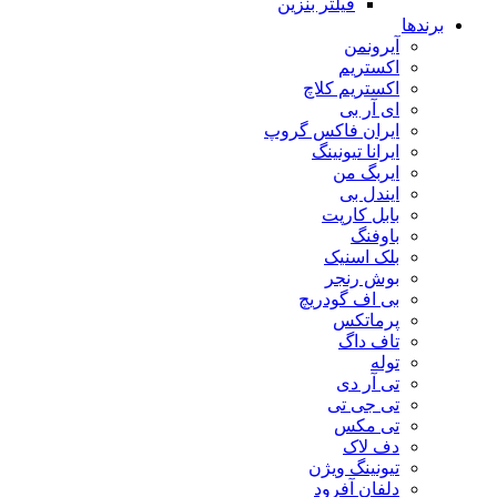
فیلتر بنزین
برندها
آیرونمن
اکستریم
اکستریم کلاچ
ای آر بی
ایران فاکس گروپ
ایرانا تیونینگ
ایربگ من
ایندل بی
بابل کارپت
باوفنگ
بلک اسنیک
بوش رنجر
بی اف گودریچ
پرماتکس
تاف داگ
توله
تی آر دی
تی جی تی
تی مکس
دف لاک
تیونینگ ویژن
دلفان آفرود