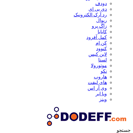
دودف
دی بی ای
رد آرک الکترونیک
ریوال
زاگ پرو
کایابا
کمل آفرود
کن ام
کنوود
لاین کیس
لستا
موتورولا
نکو
هاروپ
های لیفت
وی آر اس
ویا ایر
وینز
جستجو