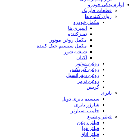
لوازم یدکی خودرو
قطعات فابریک
روان کننده ها
مکمل خودرو
اسپری ها
تمیزکننده
مکمل روغن موتور
مکمل سیستم خنک کننده
شیشه شور
اکتان
روغن موتور
روغن گیربکس
روغن دیفرانسیل
روغن ترمز
گریس
باتری
سیستم باتری دوبل
شارژر باتری
جامپ استارتر
فیلتر و شمع
فیلتر روغن
فیلتر هوا
فیلتر اتاق