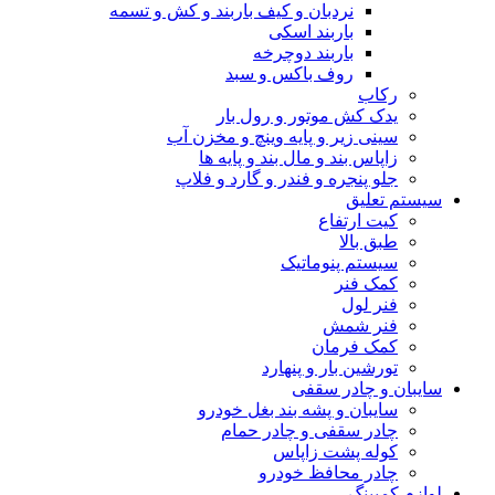
نردبان و کیف باربند و کش و تسمه
باربند اسکی
باربند دوچرخه
روف باکس و سبد
رکاب
یدک کش موتور و رول بار
سینی زیر و پایه وینچ و مخزن آب
زاپاس بند و مال بند و پایه ها
جلو پنجره و فندر و گارد و فلاپ
سیستم تعلیق
کیت ارتفاع
طبق بالا
سیستم پنوماتیک
کمک فنر
فنر لول
فنر شمش
کمک فرمان
تورشین بار و پنهارد
سایبان و چادر سقفی
سایبان و پشه بند بغل خودرو
چادر سقفی و چادر حمام
کوله پشت زاپاس
چادر محافظ خودرو
لوازم کمپینگ