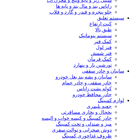
سینی زیر و پایه وینچ و مخزن آب
زاپاس بند و مال بند و پایه ها
جلو پنجره و فندر و گارد و فلاپ
سیستم تعلیق
کیت ارتفاع
طبق بالا
سیستم پنوماتیک
کمک فنر
فنر لول
فنر شمش
کمک فرمان
تورشین بار و پنهارد
سایبان و چادر سقفی
سایبان و پشه بند بغل خودرو
چادر سقفی و چادر حمام
کوله پشت زاپاس
چادر محافظ خودرو
لوازم کمپینگ
جعبه پلیمری
یخچال و بخاری مسافرتی
چادر کمپینگ و کیسه خواب و البسه
میز و صندلی و تخت کمپینگ
دوش صحرایی و توالت سفری
ظروف غذاخوری کمپینگ