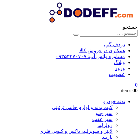
جستجو
دودف گپ
همکاری در فروش کالا
مشاوره واتس آپ: ۰۹۳۵۳۳۷۰۷۰۷
وبلاگ
ورود
عضویت
0
0
0 items
بدنه خودرو
کیت بدنه و لوازم جانبی تزئینی
سپر جلو
سپر عقب
رولرلید
لاینر و سوپرلید، باکس و کنوپی فلزی
باربند