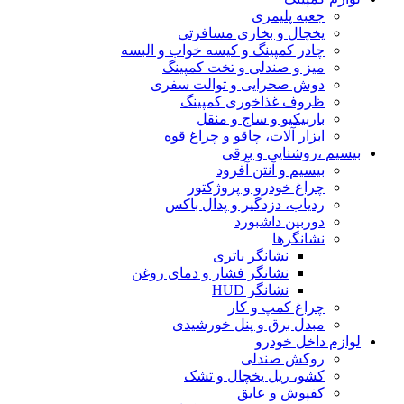
جعبه پلیمری
یخچال و بخاری مسافرتی
چادر کمپینگ و کیسه خواب و البسه
میز و صندلی و تخت کمپینگ
دوش صحرایی و توالت سفری
ظروف غذاخوری کمپینگ
باربیکیو و ساج و منقل
ابزار آلات، چاقو و چراغ قوه
بیسیم ،روشنایی و برقی
بیسیم و آنتن آفرود
چراغ خودرو و پروژکتور
ردیاب، دزدگیر و پدال باکس
دوربین داشبورد
نشانگرها
نشانگر باتری
نشانگر فشار و دمای روغن
نشانگر HUD
چراغ کمپ و کار
مبدل برق و پنل خورشیدی
لوازم داخل خودرو
روکش صندلی
کشو، ریل یخچال و تشک
کفپوش و عایق