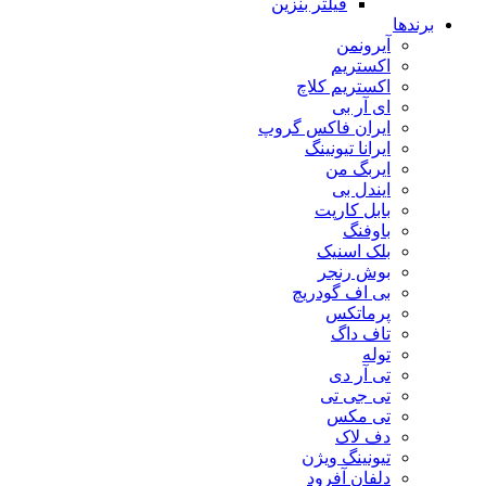
فیلتر بنزین
برندها
آیرونمن
اکستریم
اکستریم کلاچ
ای آر بی
ایران فاکس گروپ
ایرانا تیونینگ
ایربگ من
ایندل بی
بابل کارپت
باوفنگ
بلک اسنیک
بوش رنجر
بی اف گودریچ
پرماتکس
تاف داگ
توله
تی آر دی
تی جی تی
تی مکس
دف لاک
تیونینگ ویژن
دلفان آفرود