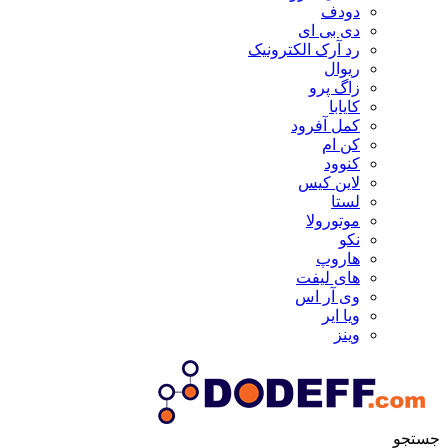
دودف
دی بی ای
رد آرک الکترونیک
ریوال
زاگ پرو
کایابا
کمل آفرود
کن ام
کنوود
لاین کیس
لستا
موتورولا
نکو
هاروپ
های لیفت
وی آر اس
ویا ایر
وینز
جستجو