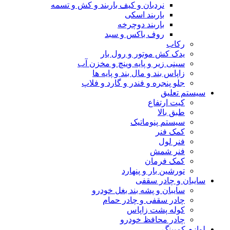
نردبان و کیف باربند و کش و تسمه
باربند اسکی
باربند دوچرخه
روف باکس و سبد
رکاب
یدک کش موتور و رول بار
سینی زیر و پایه وینچ و مخزن آب
زاپاس بند و مال بند و پایه ها
جلو پنجره و فندر و گارد و فلاپ
سیستم تعلیق
کیت ارتفاع
طبق بالا
سیستم پنوماتیک
کمک فنر
فنر لول
فنر شمش
کمک فرمان
تورشین بار و پنهارد
سایبان و چادر سقفی
سایبان و پشه بند بغل خودرو
چادر سقفی و چادر حمام
کوله پشت زاپاس
چادر محافظ خودرو
لوازم کمپینگ