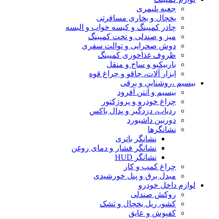
جعبه پلیمری
یخچال و بخاری مسافرتی
چادر کمپینگ و کیسه خواب و البسه
میز و صندلی و تخت کمپینگ
دوش صحرایی و توالت سفری
ظروف غذاخوری کمپینگ
باربیکیو و ساج و منقل
ابزار آلات، چاقو و چراغ قوه
بیسیم ،روشنایی و برقی
بیسیم و آنتن آفرود
چراغ خودرو و پروژکتور
ردیاب، دزدگیر و پدال باکس
دوربین داشبورد
نشانگرها
نشانگر باتری
نشانگر فشار و دمای روغن
نشانگر HUD
چراغ کمپ و کار
مبدل برق و پنل خورشیدی
لوازم داخل خودرو
روکش صندلی
کشو، ریل یخچال و تشک
کفپوش و عایق