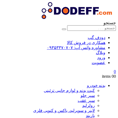
جستجو
دودف گپ
همکاری در فروش کالا
مشاوره واتس آپ: ۰۹۳۵۳۳۷۰۷۰۷
وبلاگ
ورود
عضویت
0
0
0 items
بدنه خودرو
کیت بدنه و لوازم جانبی تزئینی
سپر جلو
سپر عقب
رولرلید
لاینر و سوپرلید، باکس و کنوپی فلزی
باربند