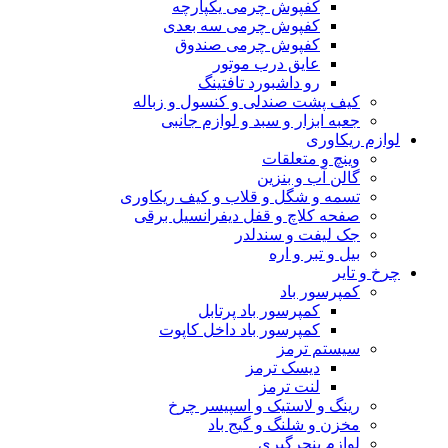
کفپوش چرمی یکپارچه
کفپوش چرمی سه بعدی
کفپوش چرمی صندوق
عایق درب موتور
رو داشبورد تافتینگ
کیف پشت صندلی و کنسول و زباله
جعبه ابزار و سبد و لوازم جانبی
لوازم ریکاوری
وینچ و متعلقات
گالن آب و بنزین
تسمه و شگل و قلاب و کیف ریکاوری
صفحه کلاچ و قفل دیفرانسیل برقی
جک لیفت و سندلدر
بیل و تبر و اره
چرخ و تایر
کمپرسور باد
کمپرسور باد پرتابل
کمپرسور باد داخل کاپوت
سیستم ترمز
دیسک ترمز
لنت ترمز
رینگ و لاستیک و اسپیسر چرخ
مخزن و شلنگ و گیج باد
لوازم پنچرگیری