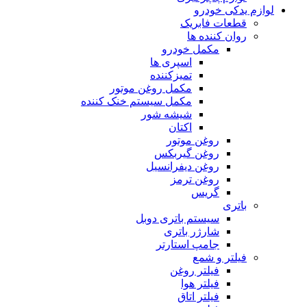
لوازم یدکی خودرو
قطعات فابریک
روان کننده ها
مکمل خودرو
اسپری ها
تمیزکننده
مکمل روغن موتور
مکمل سیستم خنک کننده
شیشه شور
اکتان
روغن موتور
روغن گیربکس
روغن دیفرانسیل
روغن ترمز
گریس
باتری
سیستم باتری دوبل
شارژر باتری
جامپ استارتر
فیلتر و شمع
فیلتر روغن
فیلتر هوا
فیلتر اتاق