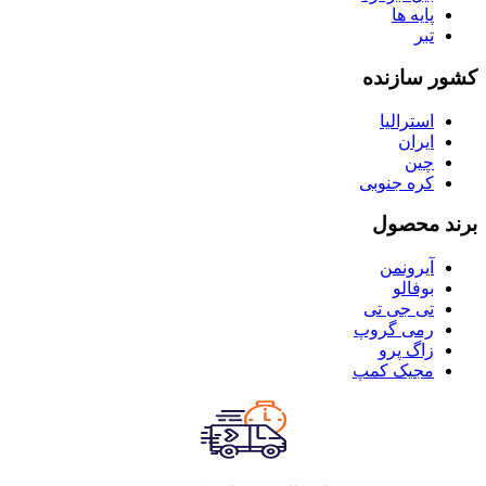
پایه ها
تبر
کشور سازنده
استرالیا
ایران
چین
کره جنوبی
برند محصول
آیرونمن
بوفالو
تی جی تی
رمی گروپ
زاگ پرو
مجیک کمپ