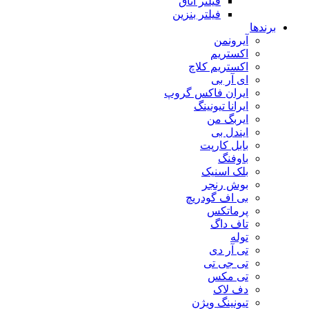
فیلتر اتاق
فیلتر بنزین
برندها
آیرونمن
اکستریم
اکستریم کلاچ
ای آر بی
ایران فاکس گروپ
ایرانا تیونینگ
ایربگ من
ایندل بی
بابل کارپت
باوفنگ
بلک اسنیک
بوش رنجر
بی اف گودریچ
پرماتکس
تاف داگ
توله
تی آر دی
تی جی تی
تی مکس
دف لاک
تیونینگ ویژن