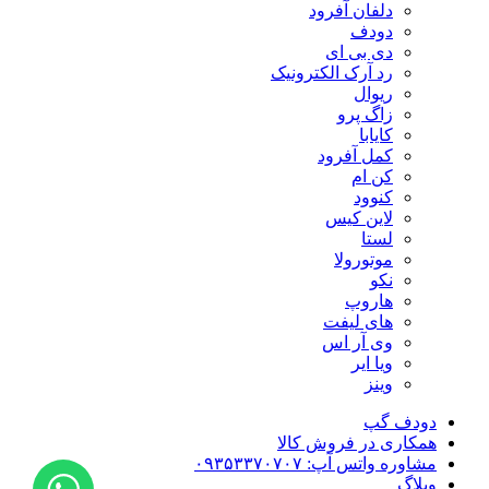
دلفان آفرود
دودف
دی بی ای
رد آرک الکترونیک
ریوال
زاگ پرو
کایابا
کمل آفرود
کن ام
کنوود
لاین کیس
لستا
موتورولا
نکو
هاروپ
های لیفت
وی آر اس
ویا ایر
وینز
دودف گپ
همکاری در فروش کالا
مشاوره واتس آپ: ۰۹۳۵۳۳۷۰۷۰۷
وبلاگ