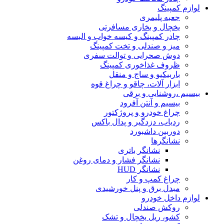
لوازم کمپینگ
جعبه پلیمری
یخچال و بخاری مسافرتی
چادر کمپینگ و کیسه خواب و البسه
میز و صندلی و تخت کمپینگ
دوش صحرایی و توالت سفری
ظروف غذاخوری کمپینگ
باربیکیو و ساج و منقل
ابزار آلات، چاقو و چراغ قوه
بیسیم ،روشنایی و برقی
بیسیم و آنتن آفرود
چراغ خودرو و پروژکتور
ردیاب، دزدگیر و پدال باکس
دوربین داشبورد
نشانگرها
نشانگر باتری
نشانگر فشار و دمای روغن
نشانگر HUD
چراغ کمپ و کار
مبدل برق و پنل خورشیدی
لوازم داخل خودرو
روکش صندلی
کشو، ریل یخچال و تشک