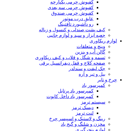
کفپوش چرمی یکپارچه
کفپوش چرمی سه بعدی
کفپوش چرمی صندوق
عایق درب موتور
رو داشبورد تافتینگ
کیف پشت صندلی و کنسول و زباله
جعبه ابزار و سبد و لوازم جانبی
لوازم ریکاوری
وینچ و متعلقات
گالن آب و بنزین
تسمه و شگل و قلاب و کیف ریکاوری
صفحه کلاچ و قفل دیفرانسیل برقی
جک لیفت و سندلدر
بیل و تبر و اره
چرخ و تایر
کمپرسور باد
کمپرسور باد پرتابل
کمپرسور باد داخل کاپوت
سیستم ترمز
دیسک ترمز
لنت ترمز
رینگ و لاستیک و اسپیسر چرخ
مخزن و شلنگ و گیج باد
لوازم پنچرگیری