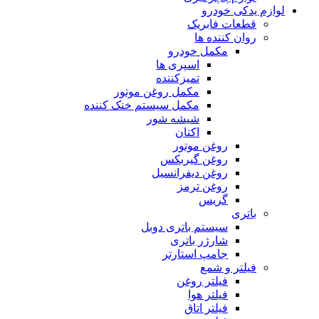
لوازم یدکی خودرو
قطعات فابریک
روان کننده ها
مکمل خودرو
اسپری ها
تمیزکننده
مکمل روغن موتور
مکمل سیستم خنک کننده
شیشه شور
اکتان
روغن موتور
روغن گیربکس
روغن دیفرانسیل
روغن ترمز
گریس
باتری
سیستم باتری دوبل
شارژر باتری
جامپ استارتر
فیلتر و شمع
فیلتر روغن
فیلتر هوا
فیلتر اتاق