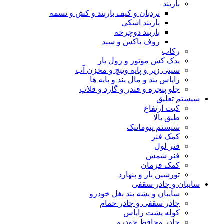
باربند
نردبان و کیف باربند و کش و تسمه
باربند اسکی
باربند دوچرخه
روف باکس و سبد
رکاب
یدک کش موتور و رول بار
سینی زیر و پایه وینچ و مخزن آب
زاپاس بند و مال بند و پایه ها
جلو پنجره و فندر و گارد و فلاپ
سیستم تعلیق
کیت ارتفاع
طبق بالا
سیستم پنوماتیک
کمک فنر
فنر لول
فنر شمش
کمک فرمان
تورشین بار و پنهارد
سایبان و چادر سقفی
سایبان و پشه بند بغل خودرو
چادر سقفی و چادر حمام
کوله پشت زاپاس
چادر محافظ خودرو