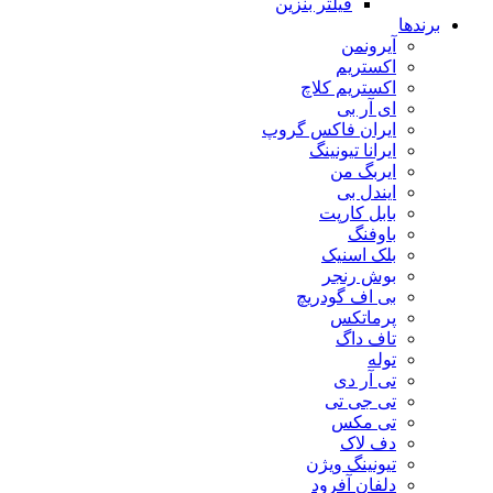
فیلتر بنزین
برندها
آیرونمن
اکستریم
اکستریم کلاچ
ای آر بی
ایران فاکس گروپ
ایرانا تیونینگ
ایربگ من
ایندل بی
بابل کارپت
باوفنگ
بلک اسنیک
بوش رنجر
بی اف گودریچ
پرماتکس
تاف داگ
توله
تی آر دی
تی جی تی
تی مکس
دف لاک
تیونینگ ویژن
دلفان آفرود