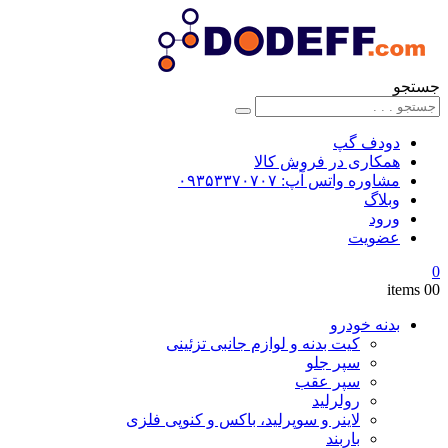
جستجو
دودف گپ
همکاری در فروش کالا
مشاوره واتس آپ: ۰۹۳۵۳۳۷۰۷۰۷
وبلاگ
ورود
عضویت
0
0
0 items
بدنه خودرو
کیت بدنه و لوازم جانبی تزئینی
سپر جلو
سپر عقب
رولرلید
لاینر و سوپرلید، باکس و کنوپی فلزی
باربند