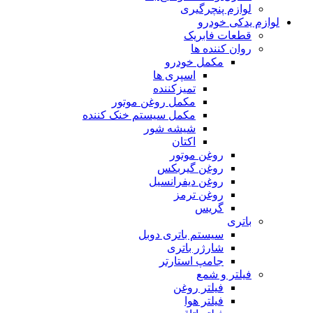
لوازم پنچرگیری
لوازم یدکی خودرو
قطعات فابریک
روان کننده ها
مکمل خودرو
اسپری ها
تمیزکننده
مکمل روغن موتور
مکمل سیستم خنک کننده
شیشه شور
اکتان
روغن موتور
روغن گیربکس
روغن دیفرانسیل
روغن ترمز
گریس
باتری
سیستم باتری دوبل
شارژر باتری
جامپ استارتر
فیلتر و شمع
فیلتر روغن
فیلتر هوا