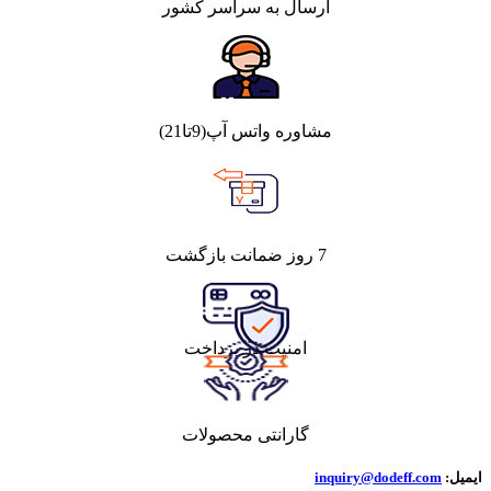
ارسال به سراسر کشور
مشاوره واتس آپ(9تا21)
7 روز ضمانت بازگشت
امنیت در پرداخت
گارانتی محصولات
ایمیل:
inquiry@dodeff.com