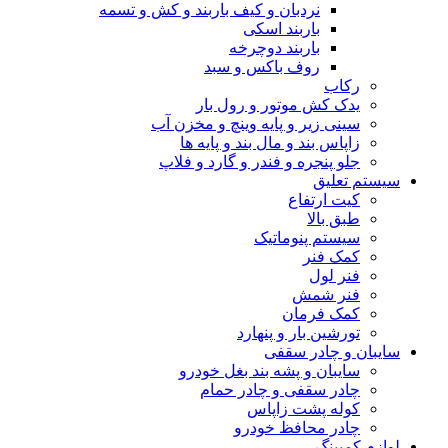
نردبان و کیف باربند و کش و تسمه
باربند اسکی
باربند دوچرخه
روف باکس و سبد
رکاب
یدک کش موتور و رول بار
سینی زیر و پایه وینچ و مخزن آب
زاپاس بند و مال بند و پایه ها
جلو پنجره و فندر و گارد و فلاپ
سیستم تعلیق
کیت ارتفاع
طبق بالا
سیستم پنوماتیک
کمک فنر
فنر لول
فنر شمش
کمک فرمان
تورشین بار و پنهارد
سایبان و چادر سقفی
سایبان و پشه بند بغل خودرو
چادر سقفی و چادر حمام
کوله پشت زاپاس
چادر محافظ خودرو
لوازم کمپینگ