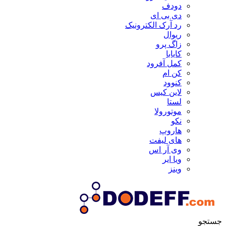
دودف
دی بی ای
رد آرک الکترونیک
ریوال
زاگ پرو
کایابا
کمل آفرود
کن ام
کنوود
لاین کیس
لستا
موتورولا
نکو
هاروپ
های لیفت
وی آر اس
ویا ایر
وینز
جستجو