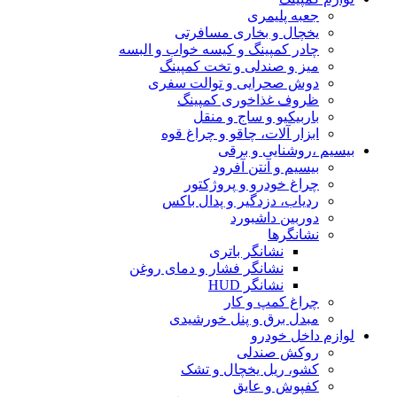
جعبه پلیمری
یخچال و بخاری مسافرتی
چادر کمپینگ و کیسه خواب و البسه
میز و صندلی و تخت کمپینگ
دوش صحرایی و توالت سفری
ظروف غذاخوری کمپینگ
باربیکیو و ساج و منقل
ابزار آلات، چاقو و چراغ قوه
بیسیم ،روشنایی و برقی
بیسیم و آنتن آفرود
چراغ خودرو و پروژکتور
ردیاب، دزدگیر و پدال باکس
دوربین داشبورد
نشانگرها
نشانگر باتری
نشانگر فشار و دمای روغن
نشانگر HUD
چراغ کمپ و کار
مبدل برق و پنل خورشیدی
لوازم داخل خودرو
روکش صندلی
کشو، ریل یخچال و تشک
کفپوش و عایق