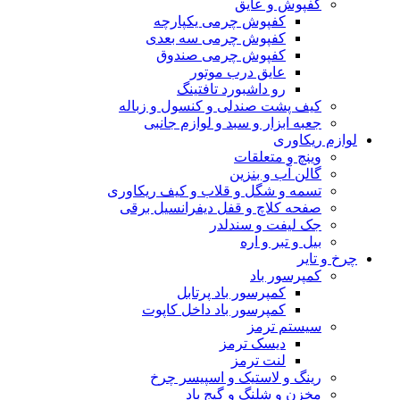
کفپوش و عایق
کفپوش چرمی یکپارچه
کفپوش چرمی سه بعدی
کفپوش چرمی صندوق
عایق درب موتور
رو داشبورد تافتینگ
کیف پشت صندلی و کنسول و زباله
جعبه ابزار و سبد و لوازم جانبی
لوازم ریکاوری
وینچ و متعلقات
گالن آب و بنزین
تسمه و شگل و قلاب و کیف ریکاوری
صفحه کلاچ و قفل دیفرانسیل برقی
جک لیفت و سندلدر
بیل و تبر و اره
چرخ و تایر
کمپرسور باد
کمپرسور باد پرتابل
کمپرسور باد داخل کاپوت
سیستم ترمز
دیسک ترمز
لنت ترمز
رینگ و لاستیک و اسپیسر چرخ
مخزن و شلنگ و گیج باد