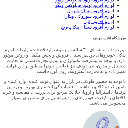
لوازم آفرود تویوتا هایلوکس ویگو
لوازم آفرود نیسان پاترول
لوازم آفرود سوزوکی ویتارا
لوازم آفرود پاژن
لوازم آفرود نیسان پیکاپ/ریچ
فروشگاه آنلاین دودف
تیم دودف سابقه ای ۳۰ ساله در زمینه تولید قطعات، واردات لوازم
یدکی خودروهای دودیفرانسیل، فروش و پخش مکمل و روغن موتور
دارد. با توجه به پیشرفت تکنولوژی و تبدیل تجارت سنتی به تجارت
دیجیتال و مدرن، تیم دودف نیز فعالیت خودرا منطبق بر این فرایند
تغییر داده و به تجارت الکترونیک روی آورده است.
با توجه به حضور طولانی در بازار به عنوان تولید کننده، وارد کننده و
تامین کننده کالا و با داشتن ۱۰ نمایندگی انحصاری بهترین و برترین
برندهای استرالیا و اروپا، خلا یک مرجع برای بررسی، مقایسه و خرید
کالاهای با کیفیت خودروهای دودیفرانسیل برای مشتریان بسیار
محسوس می باشد.