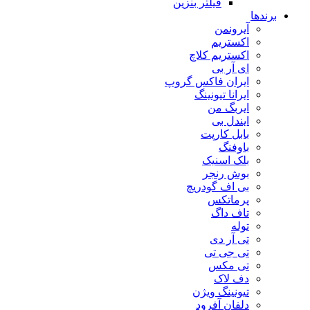
فیلتر بنزین
برندها
آیرونمن
اکستریم
اکستریم کلاچ
ای آر بی
ایران فاکس گروپ
ایرانا تیونینگ
ایربگ من
ایندل بی
بابل کارپت
باوفنگ
بلک اسنیک
بوش رنجر
بی اف گودریچ
پرماتکس
تاف داگ
توله
تی آر دی
تی جی تی
تی مکس
دف لاک
تیونینگ ویژن
دلفان آفرود