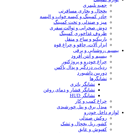
جعبه پلیمری
یخچال و بخاری مسافرتی
چادر کمپینگ و کیسه خواب و البسه
میز و صندلی و تخت کمپینگ
دوش صحرایی و توالت سفری
ظروف غذاخوری کمپینگ
باربیکیو و ساج و منقل
ابزار آلات، چاقو و چراغ قوه
بیسیم ،روشنایی و برقی
بیسیم و آنتن آفرود
چراغ خودرو و پروژکتور
ردیاب، دزدگیر و پدال باکس
دوربین داشبورد
نشانگرها
نشانگر باتری
نشانگر فشار و دمای روغن
نشانگر HUD
چراغ کمپ و کار
مبدل برق و پنل خورشیدی
لوازم داخل خودرو
روکش صندلی
کشو، ریل یخچال و تشک
کفپوش و عایق