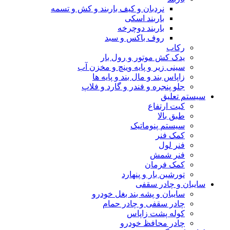
نردبان و کیف باربند و کش و تسمه
باربند اسکی
باربند دوچرخه
روف باکس و سبد
رکاب
یدک کش موتور و رول بار
سینی زیر و پایه وینچ و مخزن آب
زاپاس بند و مال بند و پایه ها
جلو پنجره و فندر و گارد و فلاپ
سیستم تعلیق
کیت ارتفاع
طبق بالا
سیستم پنوماتیک
کمک فنر
فنر لول
فنر شمش
کمک فرمان
تورشین بار و پنهارد
سایبان و چادر سقفی
سایبان و پشه بند بغل خودرو
چادر سقفی و چادر حمام
کوله پشت زاپاس
چادر محافظ خودرو