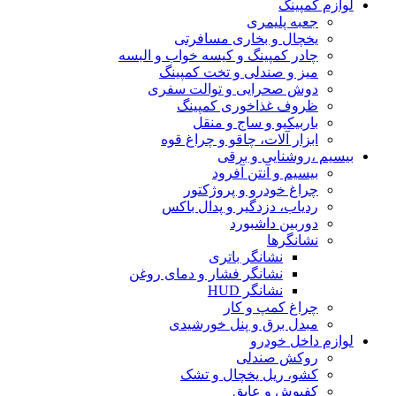
لوازم کمپینگ
جعبه پلیمری
یخچال و بخاری مسافرتی
چادر کمپینگ و کیسه خواب و البسه
میز و صندلی و تخت کمپینگ
دوش صحرایی و توالت سفری
ظروف غذاخوری کمپینگ
باربیکیو و ساج و منقل
ابزار آلات، چاقو و چراغ قوه
بیسیم ،روشنایی و برقی
بیسیم و آنتن آفرود
چراغ خودرو و پروژکتور
ردیاب، دزدگیر و پدال باکس
دوربین داشبورد
نشانگرها
نشانگر باتری
نشانگر فشار و دمای روغن
نشانگر HUD
چراغ کمپ و کار
مبدل برق و پنل خورشیدی
لوازم داخل خودرو
روکش صندلی
کشو، ریل یخچال و تشک
کفپوش و عایق