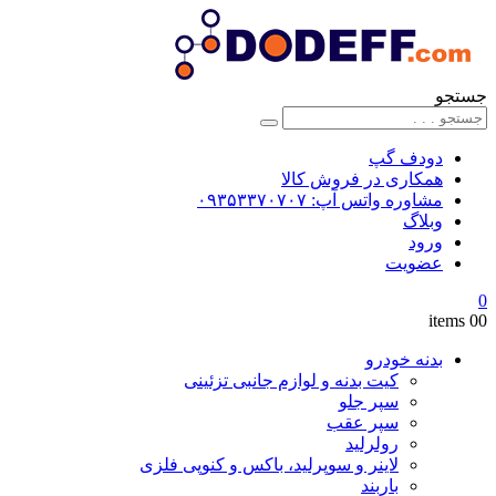
جستجو
دودف گپ
همکاری در فروش کالا
مشاوره واتس آپ: ۰۹۳۵۳۳۷۰۷۰۷
وبلاگ
ورود
عضویت
0
0
0 items
بدنه خودرو
کیت بدنه و لوازم جانبی تزئینی
سپر جلو
سپر عقب
رولرلید
لاینر و سوپرلید، باکس و کنوپی فلزی
باربند