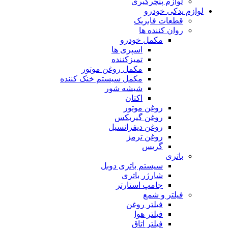
لوازم پنچرگیری
لوازم یدکی خودرو
قطعات فابریک
روان کننده ها
مکمل خودرو
اسپری ها
تمیزکننده
مکمل روغن موتور
مکمل سیستم خنک کننده
شیشه شور
اکتان
روغن موتور
روغن گیربکس
روغن دیفرانسیل
روغن ترمز
گریس
باتری
سیستم باتری دوبل
شارژر باتری
جامپ استارتر
فیلتر و شمع
فیلتر روغن
فیلتر هوا
فیلتر اتاق