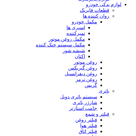
لوازم یدکی خودرو
قطعات فابریک
روان کننده ها
مکمل خودرو
اسپری ها
تمیزکننده
مکمل روغن موتور
مکمل سیستم خنک کننده
شیشه شور
اکتان
روغن موتور
روغن گیربکس
روغن دیفرانسیل
روغن ترمز
گریس
باتری
سیستم باتری دوبل
شارژر باتری
جامپ استارتر
فیلتر و شمع
فیلتر روغن
فیلتر هوا
فیلتر اتاق