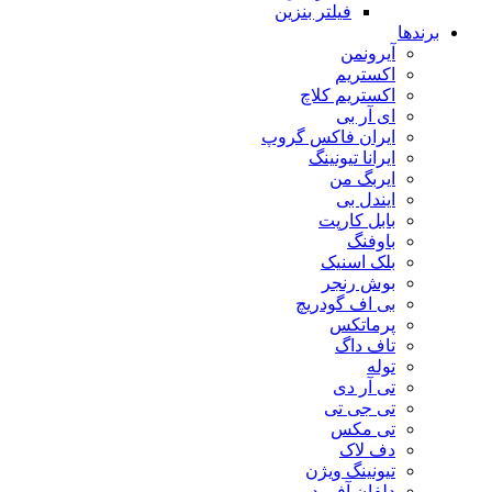
فیلتر بنزین
برندها
آیرونمن
اکستریم
اکستریم کلاچ
ای آر بی
ایران فاکس گروپ
ایرانا تیونینگ
ایربگ من
ایندل بی
بابل کارپت
باوفنگ
بلک اسنیک
بوش رنجر
بی اف گودریچ
پرماتکس
تاف داگ
توله
تی آر دی
تی جی تی
تی مکس
دف لاک
تیونینگ ویژن
دلفان آفرود