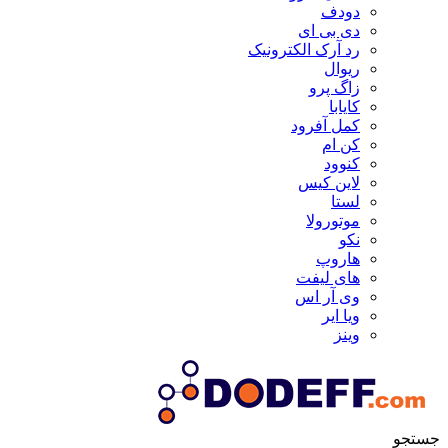
دودف
دی بی ای
رد آرک الکترونیک
ریوال
زاگ پرو
کایابا
کمل آفرود
کن ام
کنوود
لاین کیس
لستا
موتورولا
نکو
هاروپ
های لیفت
وی آر اس
ویا ایر
وینز
جستجو