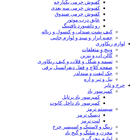
کفپوش چرمی یکپارچه
کفپوش چرمی سه بعدی
کفپوش چرمی صندوق
عایق درب موتور
رو داشبورد تافتینگ
کیف پشت صندلی و کنسول و زباله
جعبه ابزار و سبد و لوازم جانبی
لوازم ریکاوری
وینچ و متعلقات
گالن آب و بنزین
تسمه و شگل و قلاب و کیف ریکاوری
صفحه کلاچ و قفل دیفرانسیل برقی
جک لیفت و سندلدر
بیل و تبر و اره
چرخ و تایر
کمپرسور باد
کمپرسور باد پرتابل
کمپرسور باد داخل کاپوت
سیستم ترمز
دیسک ترمز
لنت ترمز
رینگ و لاستیک و اسپیسر چرخ
مخزن و شلنگ و گیج باد
لوازم پنچرگیری