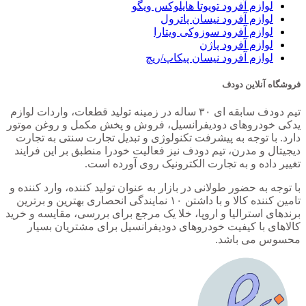
لوازم آفرود تویوتا هایلوکس ویگو
لوازم آفرود نیسان پاترول
لوازم آفرود سوزوکی ویتارا
لوازم آفرود پاژن
لوازم آفرود نیسان پیکاپ/ریچ
فروشگاه آنلاین دودف
تیم دودف سابقه ای ۳۰ ساله در زمینه تولید قطعات، واردات لوازم
یدکی خودروهای دودیفرانسیل، فروش و پخش مکمل و روغن موتور
دارد. با توجه به پیشرفت تکنولوژی و تبدیل تجارت سنتی به تجارت
دیجیتال و مدرن، تیم دودف نیز فعالیت خودرا منطبق بر این فرایند
تغییر داده و به تجارت الکترونیک روی آورده است.
با توجه به حضور طولانی در بازار به عنوان تولید کننده، وارد کننده و
تامین کننده کالا و با داشتن ۱۰ نمایندگی انحصاری بهترین و برترین
برندهای استرالیا و اروپا، خلا یک مرجع برای بررسی، مقایسه و خرید
کالاهای با کیفیت خودروهای دودیفرانسیل برای مشتریان بسیار
محسوس می باشد.