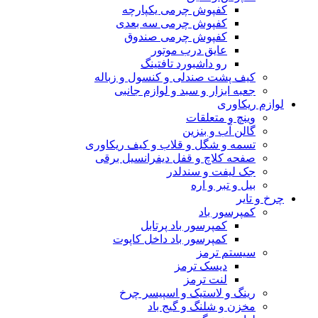
کفپوش چرمی یکپارچه
کفپوش چرمی سه بعدی
کفپوش چرمی صندوق
عایق درب موتور
رو داشبورد تافتینگ
کیف پشت صندلی و کنسول و زباله
جعبه ابزار و سبد و لوازم جانبی
لوازم ریکاوری
وینچ و متعلقات
گالن آب و بنزین
تسمه و شگل و قلاب و کیف ریکاوری
صفحه کلاچ و قفل دیفرانسیل برقی
جک لیفت و سندلدر
بیل و تبر و اره
چرخ و تایر
کمپرسور باد
کمپرسور باد پرتابل
کمپرسور باد داخل کاپوت
سیستم ترمز
دیسک ترمز
لنت ترمز
رینگ و لاستیک و اسپیسر چرخ
مخزن و شلنگ و گیج باد