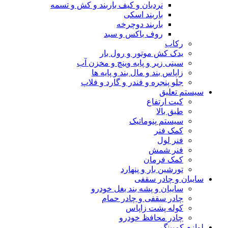
نردبان و کیف باربند و کش و تسمه
باربند اسکی
باربند دوچرخه
روف باکس و سبد
رکاب
یدک کش موتور و رول بار
سینی زیر و پایه وینچ و مخزن آب
زاپاس بند و مال بند و پایه ها
جلو پنجره و فندر و گارد و فلاپ
سیستم تعلیق
کیت ارتفاع
طبق بالا
سیستم پنوماتیک
کمک فنر
فنر لول
فنر شمش
کمک فرمان
تورشین بار و پنهارد
سایبان و چادر سقفی
سایبان و پشه بند بغل خودرو
چادر سقفی و چادر حمام
کوله پشت زاپاس
چادر محافظ خودرو
لوازم کمپینگ