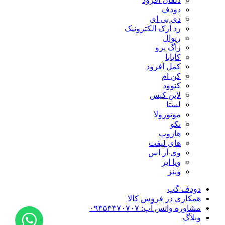
دودف
دی بی ای
رد آرک الکترونیک
ریوال
زاگ پرو
کایابا
کمل آفرود
کن ام
کنوود
لاین کیس
لستا
موتورولا
نکو
هاروپ
های لیفت
وی آر اس
ویا ایر
وینز
دودف گپ
همکاری در فروش کالا
مشاوره واتس آپ: ۰۹۳۵۳۳۷۰۷۰۷
وبلاگ