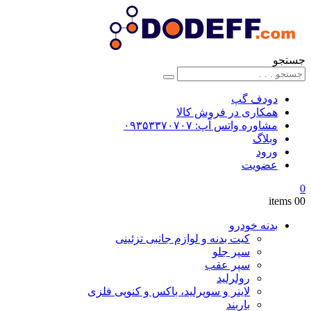
جستجو
دودف گپ
همکاری در فروش کالا
مشاوره واتس آپ: ۰۹۳۵۳۳۷۰۷۰۷
وبلاگ
ورود
عضویت
0
0
0 items
بدنه خودرو
کیت بدنه و لوازم جانبی تزئینی
سپر جلو
سپر عقب
رولرلید
لاینر و سوپرلید، باکس و کنوپی فلزی
باربند