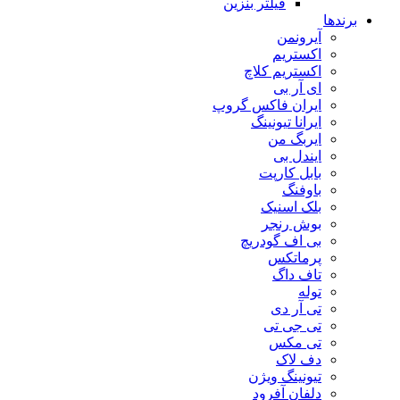
فیلتر بنزین
برندها
آیرونمن
اکستریم
اکستریم کلاچ
ای آر بی
ایران فاکس گروپ
ایرانا تیونینگ
ایربگ من
ایندل بی
بابل کارپت
باوفنگ
بلک اسنیک
بوش رنجر
بی اف گودریچ
پرماتکس
تاف داگ
توله
تی آر دی
تی جی تی
تی مکس
دف لاک
تیونینگ ویژن
دلفان آفرود