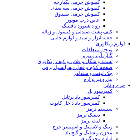
کفپوش چرمی یکپارچه
کفپوش چرمی سه بعدی
کفپوش چرمی صندوق
عایق درب موتور
رو داشبورد تافتینگ
کیف پشت صندلی و کنسول و زباله
جعبه ابزار و سبد و لوازم جانبی
لوازم ریکاوری
وینچ و متعلقات
گالن آب و بنزین
تسمه و شگل و قلاب و کیف ریکاوری
صفحه کلاچ و قفل دیفرانسیل برقی
جک لیفت و سندلدر
بیل و تبر و اره
چرخ و تایر
کمپرسور باد
کمپرسور باد پرتابل
کمپرسور باد داخل کاپوت
سیستم ترمز
دیسک ترمز
لنت ترمز
رینگ و لاستیک و اسپیسر چرخ
مخزن و شلنگ و گیج باد
لوازم پنچرگیری