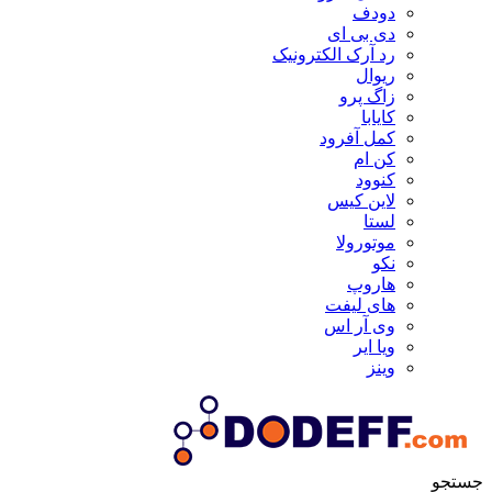
دودف
دی بی ای
رد آرک الکترونیک
ریوال
زاگ پرو
کایابا
کمل آفرود
کن ام
کنوود
لاین کیس
لستا
موتورولا
نکو
هاروپ
های لیفت
وی آر اس
ویا ایر
وینز
جستجو