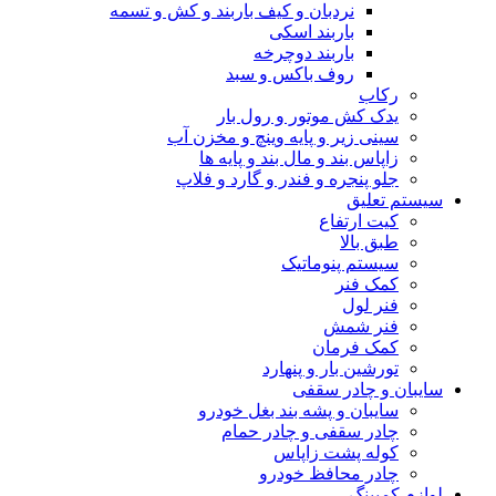
نردبان و کیف باربند و کش و تسمه
باربند اسکی
باربند دوچرخه
روف باکس و سبد
رکاب
یدک کش موتور و رول بار
سینی زیر و پایه وینچ و مخزن آب
زاپاس بند و مال بند و پایه ها
جلو پنجره و فندر و گارد و فلاپ
سیستم تعلیق
کیت ارتفاع
طبق بالا
سیستم پنوماتیک
کمک فنر
فنر لول
فنر شمش
کمک فرمان
تورشین بار و پنهارد
سایبان و چادر سقفی
سایبان و پشه بند بغل خودرو
چادر سقفی و چادر حمام
کوله پشت زاپاس
چادر محافظ خودرو
لوازم کمپینگ