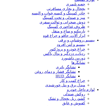
جعبه پلیمری
یخچال و بخاری مسافرتی
چادر کمپینگ و کیسه خواب و البسه
میز و صندلی و تخت کمپینگ
دوش صحرایی و توالت سفری
ظروف غذاخوری کمپینگ
باربیکیو و ساج و منقل
ابزار آلات، چاقو و چراغ قوه
بیسیم ،روشنایی و برقی
بیسیم و آنتن آفرود
چراغ خودرو و پروژکتور
ردیاب، دزدگیر و پدال باکس
دوربین داشبورد
نشانگرها
نشانگر باتری
نشانگر فشار و دمای روغن
نشانگر HUD
چراغ کمپ و کار
مبدل برق و پنل خورشیدی
لوازم داخل خودرو
روکش صندلی
کشو، ریل یخچال و تشک
کفپوش و عایق