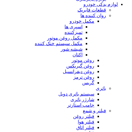
لوازم یدکی خودرو
قطعات فابریک
روان کننده ها
مکمل خودرو
اسپری ها
تمیزکننده
مکمل روغن موتور
مکمل سیستم خنک کننده
شیشه شور
اکتان
روغن موتور
روغن گیربکس
روغن دیفرانسیل
روغن ترمز
گریس
باتری
سیستم باتری دوبل
شارژر باتری
جامپ استارتر
فیلتر و شمع
فیلتر روغن
فیلتر هوا
فیلتر اتاق