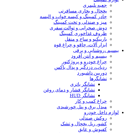
جعبه پلیمری
یخچال و بخاری مسافرتی
چادر کمپینگ و کیسه خواب و البسه
میز و صندلی و تخت کمپینگ
دوش صحرایی و توالت سفری
ظروف غذاخوری کمپینگ
باربیکیو و ساج و منقل
ابزار آلات، چاقو و چراغ قوه
بیسیم ،روشنایی و برقی
بیسیم و آنتن آفرود
چراغ خودرو و پروژکتور
ردیاب، دزدگیر و پدال باکس
دوربین داشبورد
نشانگرها
نشانگر باتری
نشانگر فشار و دمای روغن
نشانگر HUD
چراغ کمپ و کار
مبدل برق و پنل خورشیدی
لوازم داخل خودرو
روکش صندلی
کشو، ریل یخچال و تشک
کفپوش و عایق