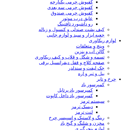
کفپوش چرمی یکپارچه
کفپوش چرمی سه بعدی
کفپوش چرمی صندوق
عایق درب موتور
رو داشبورد تافتینگ
کیف پشت صندلی و کنسول و زباله
جعبه ابزار و سبد و لوازم جانبی
لوازم ریکاوری
وینچ و متعلقات
گالن آب و بنزین
تسمه و شگل و قلاب و کیف ریکاوری
صفحه کلاچ و قفل دیفرانسیل برقی
جک لیفت و سندلدر
بیل و تبر و اره
چرخ و تایر
کمپرسور باد
کمپرسور باد پرتابل
کمپرسور باد داخل کاپوت
سیستم ترمز
دیسک ترمز
لنت ترمز
رینگ و لاستیک و اسپیسر چرخ
مخزن و شلنگ و گیج باد
لوازم پنچرگیری