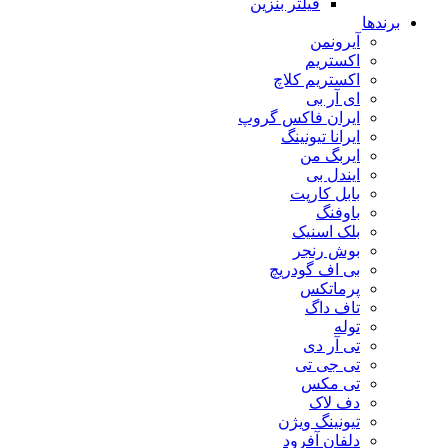
فیلتر بنزین
برندها
آیرونمن
اکستریم
اکستریم کلاچ
ای آر بی
ایران فاکس گروپ
ایرانا تیونینگ
ایربگ من
ایندل بی
بابل کارپت
باوفنگ
بلک اسنیک
بوش رنجر
بی اف گودریچ
پرماتکس
تاف داگ
توله
تی آر دی
تی جی تی
تی مکس
دف لاک
تیونینگ ویژن
دلفان آفرود