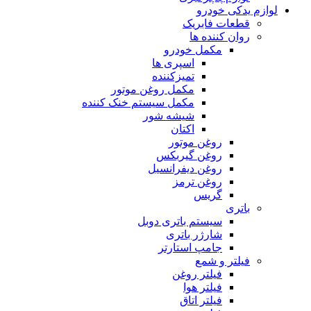
لوازم یدکی خودرو
قطعات فابریک
روان کننده ها
مکمل خودرو
اسپری ها
تمیزکننده
مکمل روغن موتور
مکمل سیستم خنک کننده
شیشه شور
اکتان
روغن موتور
روغن گیربکس
روغن دیفرانسیل
روغن ترمز
گریس
باتری
سیستم باتری دوبل
شارژر باتری
جامپ استارتر
فیلتر و شمع
فیلتر روغن
فیلتر هوا
فیلتر اتاق