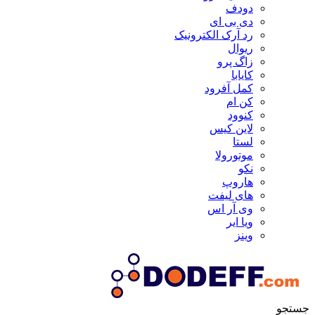
دودف
دی بی ای
رد آرک الکترونیک
ریوال
زاگ پرو
کایابا
کمل آفرود
کن ام
کنوود
لاین کیس
لستا
موتورولا
نکو
هاروپ
های لیفت
وی آر اس
ویا ایر
وینز
جستجو