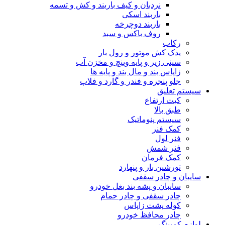
نردبان و کیف باربند و کش و تسمه
باربند اسکی
باربند دوچرخه
روف باکس و سبد
رکاب
یدک کش موتور و رول بار
سینی زیر و پایه وینچ و مخزن آب
زاپاس بند و مال بند و پایه ها
جلو پنجره و فندر و گارد و فلاپ
سیستم تعلیق
کیت ارتفاع
طبق بالا
سیستم پنوماتیک
کمک فنر
فنر لول
فنر شمش
کمک فرمان
تورشین بار و پنهارد
سایبان و چادر سقفی
سایبان و پشه بند بغل خودرو
چادر سقفی و چادر حمام
کوله پشت زاپاس
چادر محافظ خودرو
لوازم کمپینگ