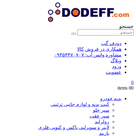
جستجو
دودف گپ
همکاری در فروش کالا
مشاوره واتس آپ: ۰۹۳۵۳۳۷۰۷۰۷
وبلاگ
ورود
عضویت
0
0
0 items
بدنه خودرو
کیت بدنه و لوازم جانبی تزئینی
سپر جلو
سپر عقب
رولرلید
لاینر و سوپرلید، باکس و کنوپی فلزی
باربند