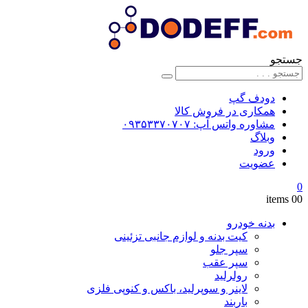
جستجو
دودف گپ
همکاری در فروش کالا
مشاوره واتس آپ: ۰۹۳۵۳۳۷۰۷۰۷
وبلاگ
ورود
عضویت
0
0
0 items
بدنه خودرو
کیت بدنه و لوازم جانبی تزئینی
سپر جلو
سپر عقب
رولرلید
لاینر و سوپرلید، باکس و کنوپی فلزی
باربند