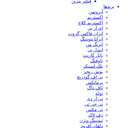
فیلتر بنزین
برندها
آیرونمن
اکستریم
اکستریم کلاچ
ای آر بی
ایران فاکس گروپ
ایرانا تیونینگ
ایربگ من
ایندل بی
بابل کارپت
باوفنگ
بلک اسنیک
بوش رنجر
بی اف گودریچ
پرماتکس
تاف داگ
توله
تی آر دی
تی جی تی
تی مکس
دف لاک
تیونینگ ویژن
دلفان آفرود