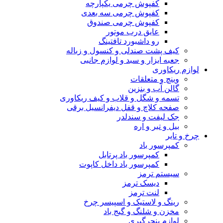
کفپوش چرمی یکپارچه
کفپوش چرمی سه بعدی
کفپوش چرمی صندوق
عایق درب موتور
رو داشبورد تافتینگ
کیف پشت صندلی و کنسول و زباله
جعبه ابزار و سبد و لوازم جانبی
لوازم ریکاوری
وینچ و متعلقات
گالن آب و بنزین
تسمه و شگل و قلاب و کیف ریکاوری
صفحه کلاچ و قفل دیفرانسیل برقی
جک لیفت و سندلدر
بیل و تبر و اره
چرخ و تایر
کمپرسور باد
کمپرسور باد پرتابل
کمپرسور باد داخل کاپوت
سیستم ترمز
دیسک ترمز
لنت ترمز
رینگ و لاستیک و اسپیسر چرخ
مخزن و شلنگ و گیج باد
لوازم پنچرگیری