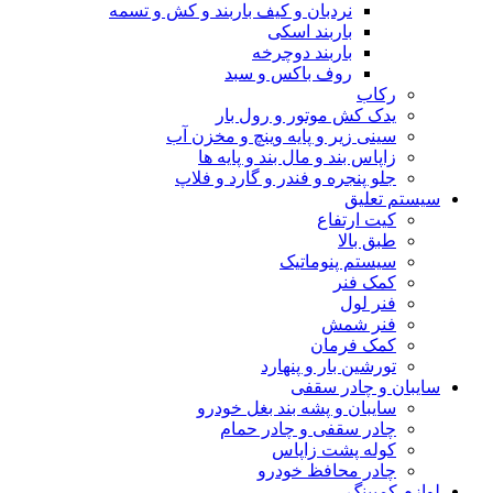
نردبان و کیف باربند و کش و تسمه
باربند اسکی
باربند دوچرخه
روف باکس و سبد
رکاب
یدک کش موتور و رول بار
سینی زیر و پایه وینچ و مخزن آب
زاپاس بند و مال بند و پایه ها
جلو پنجره و فندر و گارد و فلاپ
سیستم تعلیق
کیت ارتفاع
طبق بالا
سیستم پنوماتیک
کمک فنر
فنر لول
فنر شمش
کمک فرمان
تورشین بار و پنهارد
سایبان و چادر سقفی
سایبان و پشه بند بغل خودرو
چادر سقفی و چادر حمام
کوله پشت زاپاس
چادر محافظ خودرو
لوازم کمپینگ