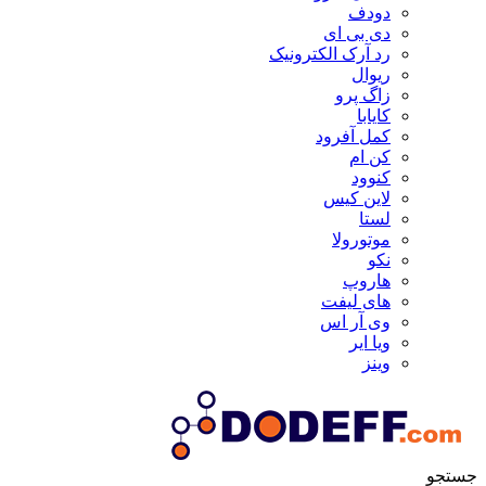
دودف
دی بی ای
رد آرک الکترونیک
ریوال
زاگ پرو
کایابا
کمل آفرود
کن ام
کنوود
لاین کیس
لستا
موتورولا
نکو
هاروپ
های لیفت
وی آر اس
ویا ایر
وینز
جستجو