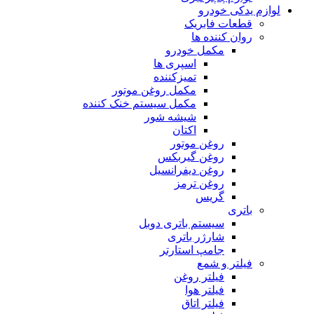
لوازم یدکی خودرو
قطعات فابریک
روان کننده ها
مکمل خودرو
اسپری ها
تمیزکننده
مکمل روغن موتور
مکمل سیستم خنک کننده
شیشه شور
اکتان
روغن موتور
روغن گیربکس
روغن دیفرانسیل
روغن ترمز
گریس
باتری
سیستم باتری دوبل
شارژر باتری
جامپ استارتر
فیلتر و شمع
فیلتر روغن
فیلتر هوا
فیلتر اتاق