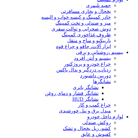
جعبه پلیمری
یخچال و بخاری مسافرتی
چادر کمپینگ و کیسه خواب و البسه
میز و صندلی و تخت کمپینگ
دوش صحرایی و توالت سفری
ظروف غذاخوری کمپینگ
باربیکیو و ساج و منقل
ابزار آلات، چاقو و چراغ قوه
بیسیم ،روشنایی و برقی
بیسیم و آنتن آفرود
چراغ خودرو و پروژکتور
ردیاب، دزدگیر و پدال باکس
دوربین داشبورد
نشانگرها
نشانگر باتری
نشانگر فشار و دمای روغن
نشانگر HUD
چراغ کمپ و کار
مبدل برق و پنل خورشیدی
لوازم داخل خودرو
روکش صندلی
کشو، ریل یخچال و تشک
کفپوش و عایق