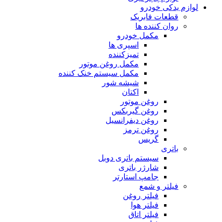
لوازم یدکی خودرو
قطعات فابریک
روان کننده ها
مکمل خودرو
اسپری ها
تمیزکننده
مکمل روغن موتور
مکمل سیستم خنک کننده
شیشه شور
اکتان
روغن موتور
روغن گیربکس
روغن دیفرانسیل
روغن ترمز
گریس
باتری
سیستم باتری دوبل
شارژر باتری
جامپ استارتر
فیلتر و شمع
فیلتر روغن
فیلتر هوا
فیلتر اتاق