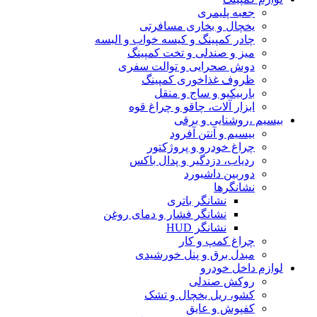
جعبه پلیمری
یخچال و بخاری مسافرتی
چادر کمپینگ و کیسه خواب و البسه
میز و صندلی و تخت کمپینگ
دوش صحرایی و توالت سفری
ظروف غذاخوری کمپینگ
باربیکیو و ساج و منقل
ابزار آلات، چاقو و چراغ قوه
بیسیم ،روشنایی و برقی
بیسیم و آنتن آفرود
چراغ خودرو و پروژکتور
ردیاب، دزدگیر و پدال باکس
دوربین داشبورد
نشانگرها
نشانگر باتری
نشانگر فشار و دمای روغن
نشانگر HUD
چراغ کمپ و کار
مبدل برق و پنل خورشیدی
لوازم داخل خودرو
روکش صندلی
کشو، ریل یخچال و تشک
کفپوش و عایق