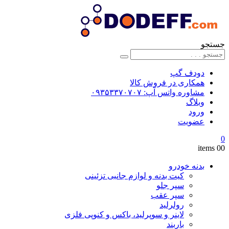
جستجو
دودف گپ
همکاری در فروش کالا
مشاوره واتس آپ: ۰۹۳۵۳۳۷۰۷۰۷
وبلاگ
ورود
عضویت
0
0
0 items
بدنه خودرو
کیت بدنه و لوازم جانبی تزئینی
سپر جلو
سپر عقب
رولرلید
لاینر و سوپرلید، باکس و کنوپی فلزی
باربند