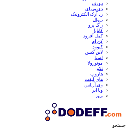
دودف
دی بی ای
رد آرک الکترونیک
ریوال
زاگ پرو
کایابا
کمل آفرود
کن ام
کنوود
لاین کیس
لستا
موتورولا
نکو
هاروپ
های لیفت
وی آر اس
ویا ایر
وینز
جستجو