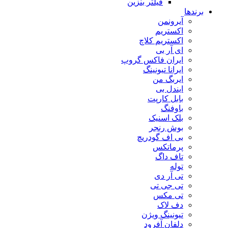
فیلتر بنزین
برندها
آیرونمن
اکستریم
اکستریم کلاچ
ای آر بی
ایران فاکس گروپ
ایرانا تیونینگ
ایربگ من
ایندل بی
بابل کارپت
باوفنگ
بلک اسنیک
بوش رنجر
بی اف گودریچ
پرماتکس
تاف داگ
توله
تی آر دی
تی جی تی
تی مکس
دف لاک
تیونینگ ویژن
دلفان آفرود