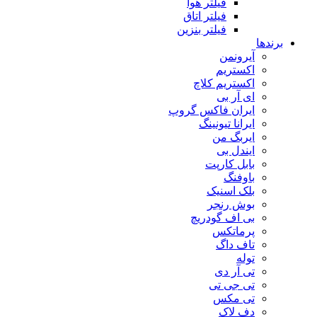
فیلتر هوا
فیلتر اتاق
فیلتر بنزین
برندها
آیرونمن
اکستریم
اکستریم کلاچ
ای آر بی
ایران فاکس گروپ
ایرانا تیونینگ
ایربگ من
ایندل بی
بابل کارپت
باوفنگ
بلک اسنیک
بوش رنجر
بی اف گودریچ
پرماتکس
تاف داگ
توله
تی آر دی
تی جی تی
تی مکس
دف لاک