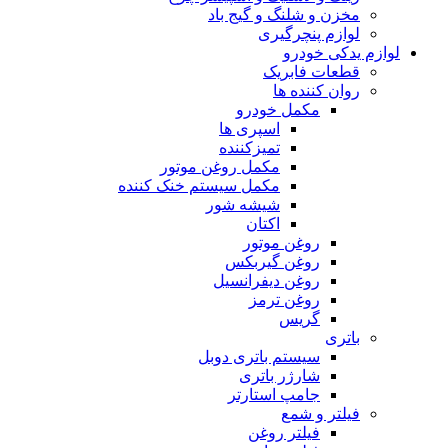
مخزن و شلنگ و گیج باد
لوازم پنچرگیری
لوازم یدکی خودرو
قطعات فابریک
روان کننده ها
مکمل خودرو
اسپری ها
تمیزکننده
مکمل روغن موتور
مکمل سیستم خنک کننده
شیشه شور
اکتان
روغن موتور
روغن گیربکس
روغن دیفرانسیل
روغن ترمز
گریس
باتری
سیستم باتری دوبل
شارژر باتری
جامپ استارتر
فیلتر و شمع
فیلتر روغن