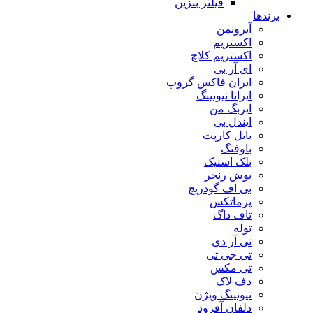
فیلتر بنزین
برندها
آیرونمن
اکستریم
اکستریم کلاچ
ای آر بی
ایران فاکس گروپ
ایرانا تیونینگ
ایربگ من
ایندل بی
بابل کارپت
باوفنگ
بلک اسنیک
بوش رنجر
بی اف گودریچ
پرماتکس
تاف داگ
توله
تی آر دی
تی جی تی
تی مکس
دف لاک
تیونینگ ویژن
دلفان آفرود