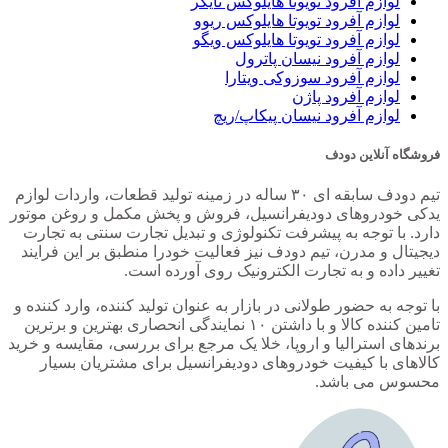
لوازم آفرود تویوتا هایلوکس تایگر
لوازم آفرود تویوتا هایلوکس ریوو
لوازم آفرود تویوتا هایلوکس ویگو
لوازم آفرود نیسان پاترول
لوازم آفرود سوزوکی ویتارا
لوازم آفرود پاژن
لوازم آفرود نیسان پیکاپ/ریچ
فروشگاه آنلاین دودف
تیم دودف سابقه ای ۳۰ ساله در زمینه تولید قطعات، واردات لوازم
یدکی خودروهای دودیفرانسیل، فروش و پخش مکمل و روغن موتور
دارد. با توجه به پیشرفت تکنولوژی و تبدیل تجارت سنتی به تجارت
دیجیتال و مدرن، تیم دودف نیز فعالیت خودرا منطبق بر این فرایند
تغییر داده و به تجارت الکترونیک روی آورده است.
با توجه به حضور طولانی در بازار به عنوان تولید کننده، وارد کننده و
تامین کننده کالا و با داشتن ۱۰ نمایندگی انحصاری بهترین و برترین
برندهای استرالیا و اروپا، خلا یک مرجع برای بررسی، مقایسه و خرید
کالاهای با کیفیت خودروهای دودیفرانسیل برای مشتریان بسیار
محسوس می باشد.