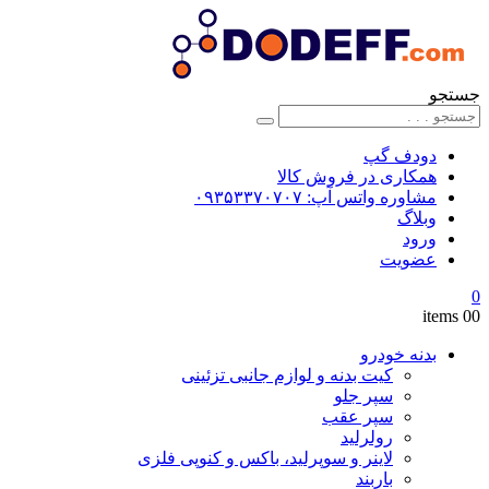
جستجو
دودف گپ
همکاری در فروش کالا
مشاوره واتس آپ: ۰۹۳۵۳۳۷۰۷۰۷
وبلاگ
ورود
عضویت
0
0
0 items
بدنه خودرو
کیت بدنه و لوازم جانبی تزئینی
سپر جلو
سپر عقب
رولرلید
لاینر و سوپرلید، باکس و کنوپی فلزی
باربند