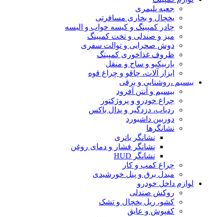
جعبه پلیمری
یخچال و بخاری مسافرتی
چادر کمپینگ و کیسه خواب و البسه
میز و صندلی و تخت کمپینگ
دوش صحرایی و توالت سفری
ظروف غذاخوری کمپینگ
باربیکیو و ساج و منقل
ابزار آلات، چاقو و چراغ قوه
بیسیم ،روشنایی و برقی
بیسیم و آنتن آفرود
چراغ خودرو و پروژکتور
ردیاب، دزدگیر و پدال باکس
دوربین داشبورد
نشانگرها
نشانگر باتری
نشانگر فشار و دمای روغن
نشانگر HUD
چراغ کمپ و کار
مبدل برق و پنل خورشیدی
لوازم داخل خودرو
روکش صندلی
کشو، ریل یخچال و تشک
کفپوش و عایق