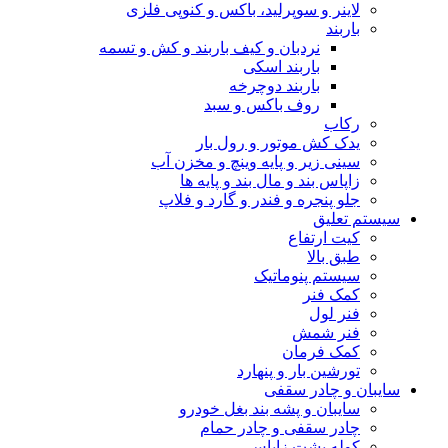
لاینر و سوپرلید، باکس و کنوپی فلزی
باربند
نردبان و کیف باربند و کش و تسمه
باربند اسکی
باربند دوچرخه
روف باکس و سبد
رکاب
یدک کش موتور و رول بار
سینی زیر و پایه وینچ و مخزن آب
زاپاس بند و مال بند و پایه ها
جلو پنجره و فندر و گارد و فلاپ
سیستم تعلیق
کیت ارتفاع
طبق بالا
سیستم پنوماتیک
کمک فنر
فنر لول
فنر شمش
کمک فرمان
تورشین بار و پنهارد
سایبان و چادر سقفی
سایبان و پشه بند بغل خودرو
چادر سقفی و چادر حمام
کوله پشت زاپاس