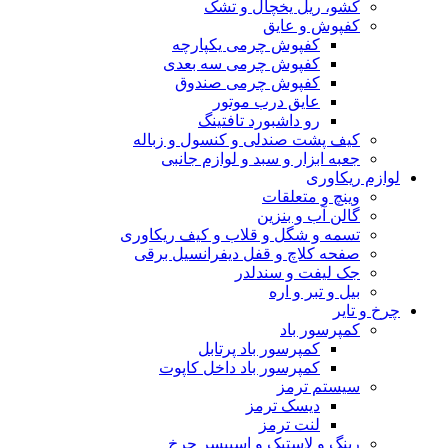
کشو، ریل یخچال و تشک
کفپوش و عایق
کفپوش چرمی یکپارچه
کفپوش چرمی سه بعدی
کفپوش چرمی صندوق
عایق درب موتور
رو داشبورد تافتینگ
کیف پشت صندلی و کنسول و زباله
جعبه ابزار و سبد و لوازم جانبی
لوازم ریکاوری
وینچ و متعلقات
گالن آب و بنزین
تسمه و شگل و قلاب و کیف ریکاوری
صفحه کلاچ و قفل دیفرانسیل برقی
جک لیفت و سندلدر
بیل و تبر و اره
چرخ و تایر
کمپرسور باد
کمپرسور باد پرتابل
کمپرسور باد داخل کاپوت
سیستم ترمز
دیسک ترمز
لنت ترمز
رینگ و لاستیک و اسپیسر چرخ