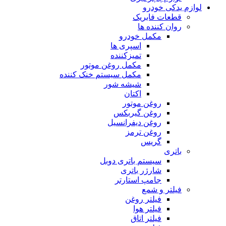
لوازم یدکی خودرو
قطعات فابریک
روان کننده ها
مکمل خودرو
اسپری ها
تمیزکننده
مکمل روغن موتور
مکمل سیستم خنک کننده
شیشه شور
اکتان
روغن موتور
روغن گیربکس
روغن دیفرانسیل
روغن ترمز
گریس
باتری
سیستم باتری دوبل
شارژر باتری
جامپ استارتر
فیلتر و شمع
فیلتر روغن
فیلتر هوا
فیلتر اتاق