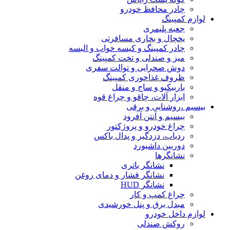
چادر محافظ خودرو
لوازم کمپینگ
جعبه پلیمری
یخچال و بخاری مسافرتی
چادر کمپینگ و کیسه خواب و البسه
میز و صندلی و تخت کمپینگ
دوش صحرایی و توالت سفری
ظروف غذاخوری کمپینگ
باربیکیو و ساج و منقل
ابزار آلات، چاقو و چراغ قوه
بیسیم ،روشنایی و برقی
بیسیم و آنتن آفرود
چراغ خودرو و پروژکتور
ردیاب، دزدگیر و پدال باکس
دوربین داشبورد
نشانگرها
نشانگر باتری
نشانگر فشار و دمای روغن
نشانگر HUD
چراغ کمپ و کار
مبدل برق و پنل خورشیدی
لوازم داخل خودرو
روکش صندلی