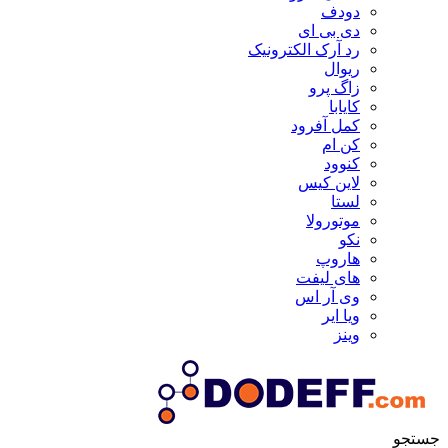
دودف
دی بی ای
رد آرک الکترونیک
ریوال
زاگ پرو
کایابا
کمل آفرود
کن ام
کنوود
لاین کیس
لستا
موتورولا
نکو
هاروپ
های لیفت
وی آر اس
ویا ایر
وینز
جستجو