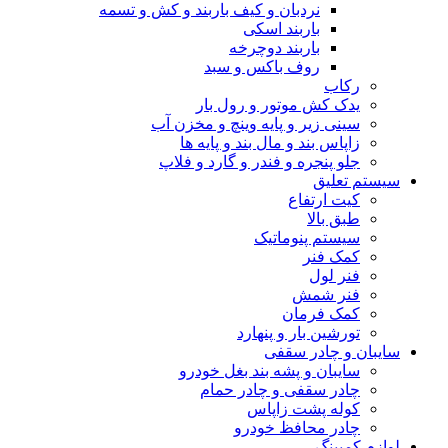
نردبان و کیف باربند و کش و تسمه
باربند اسکی
باربند دوچرخه
روف باکس و سبد
رکاب
یدک کش موتور و رول بار
سینی زیر و پایه وینچ و مخزن آب
زاپاس بند و مال بند و پایه ها
جلو پنجره و فندر و گارد و فلاپ
سیستم تعلیق
کیت ارتفاع
طبق بالا
سیستم پنوماتیک
کمک فنر
فنر لول
فنر شمش
کمک فرمان
تورشین بار و پنهارد
سایبان و چادر سقفی
سایبان و پشه بند بغل خودرو
چادر سقفی و چادر حمام
کوله پشت زاپاس
چادر محافظ خودرو
لوازم کمپینگ