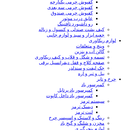
کفپوش چرمی یکپارچه
کفپوش چرمی سه بعدی
کفپوش چرمی صندوق
عایق درب موتور
رو داشبورد تافتینگ
کیف پشت صندلی و کنسول و زباله
جعبه ابزار و سبد و لوازم جانبی
لوازم ریکاوری
وینچ و متعلقات
گالن آب و بنزین
تسمه و شگل و قلاب و کیف ریکاوری
صفحه کلاچ و قفل دیفرانسیل برقی
جک لیفت و سندلدر
بیل و تبر و اره
چرخ و تایر
کمپرسور باد
کمپرسور باد پرتابل
کمپرسور باد داخل کاپوت
سیستم ترمز
دیسک ترمز
لنت ترمز
رینگ و لاستیک و اسپیسر چرخ
مخزن و شلنگ و گیج باد
لوازم پنچرگیری