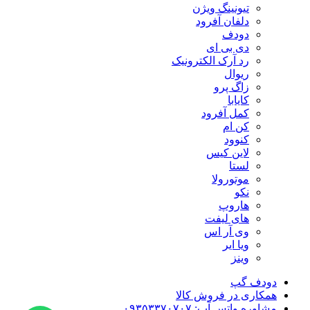
تیونینگ ویژن
دلفان آفرود
دودف
دی بی ای
رد آرک الکترونیک
ریوال
زاگ پرو
کایابا
کمل آفرود
کن ام
کنوود
لاین کیس
لستا
موتورولا
نکو
هاروپ
های لیفت
وی آر اس
ویا ایر
وینز
دودف گپ
همکاری در فروش کالا
مشاوره واتس آپ: ۰۹۳۵۳۳۷۰۷۰۷