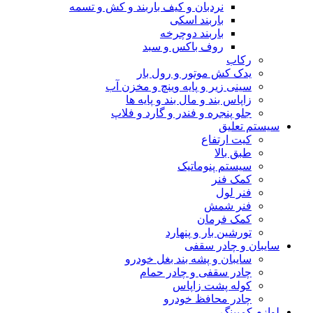
نردبان و کیف باربند و کش و تسمه
باربند اسکی
باربند دوچرخه
روف باکس و سبد
رکاب
یدک کش موتور و رول بار
سینی زیر و پایه وینچ و مخزن آب
زاپاس بند و مال بند و پایه ها
جلو پنجره و فندر و گارد و فلاپ
سیستم تعلیق
کیت ارتفاع
طبق بالا
سیستم پنوماتیک
کمک فنر
فنر لول
فنر شمش
کمک فرمان
تورشین بار و پنهارد
سایبان و چادر سقفی
سایبان و پشه بند بغل خودرو
چادر سقفی و چادر حمام
کوله پشت زاپاس
چادر محافظ خودرو
لوازم کمپینگ