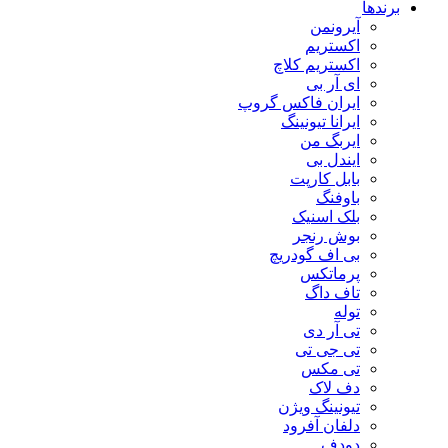
برندها
آیرونمن
اکستریم
اکستریم کلاچ
ای آر بی
ایران فاکس گروپ
ایرانا تیونینگ
ایربگ من
ایندل بی
بابل کارپت
باوفنگ
بلک اسنیک
بوش رنجر
بی اف گودریچ
پرماتکس
تاف داگ
توله
تی آر دی
تی جی تی
تی مکس
دف لاک
تیونینگ ویژن
دلفان آفرود
دودف