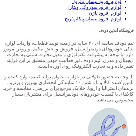
لوازم آفرود نیسان پاترول
لوازم آفرود سوزوکی ویتارا
لوازم آفرود پاژن
لوازم آفرود نیسان پیکاپ/ریچ
فروشگاه آنلاین دودف
تیم دودف سابقه ای ۳۰ ساله در زمینه تولید قطعات، واردات لوازم
یدکی خودروهای دودیفرانسیل، فروش و پخش مکمل و روغن موتور
دارد. با توجه به پیشرفت تکنولوژی و تبدیل تجارت سنتی به تجارت
دیجیتال و مدرن، تیم دودف نیز فعالیت خودرا منطبق بر این فرایند
تغییر داده و به تجارت الکترونیک روی آورده است.
با توجه به حضور طولانی در بازار به عنوان تولید کننده، وارد کننده و
مزایا و معایب کاپرا 2 برای آفرود
تامین کننده کالا و با داشتن ۱۰ نمایندگی انحصاری بهترین و برترین
برندهای استرالیا و اروپا، خلا یک مرجع برای بررسی، مقایسه و خرید
کالاهای با کیفیت خودروهای دودیفرانسیل برای مشتریان بسیار
خودروی کاپرا 2 با طراحی ظاهری نه چندان بروز و مشخصات فنی
محسوس می باشد.
نه چندان قدرتمند خود، همچنان مزایای خود را در بازار ایران دارد و
در آفرود های سبک و نیمه سنگین نیز از آن استفاده می شود. در
ادامه به برخی از مزایا و معایب این خودرو می پردازیم.
مزایای کاپرا 2
هزینه نگهداری متوسط و قابل قبول:
با توجه به این که