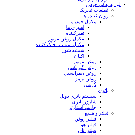
لوازم یدکی خودرو
قطعات فابریک
روان کننده ها
مکمل خودرو
اسپری ها
تمیزکننده
مکمل روغن موتور
مکمل سیستم خنک کننده
شیشه شور
اکتان
روغن موتور
روغن گیربکس
روغن دیفرانسیل
روغن ترمز
گریس
باتری
سیستم باتری دوبل
شارژر باتری
جامپ استارتر
فیلتر و شمع
فیلتر روغن
فیلتر هوا
فیلتر اتاق