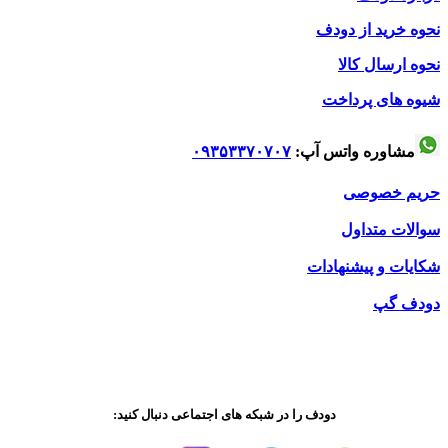
نحوه خرید از دودف
نحوه ارسال کالا
شیوه های پرداخت
مشاوره واتس آپ:
۰۹۳۵۳۳۷۰۷۰۷
حریم خصوصی
سوالات متداول
شکایات و پیشنهادات
دودف گپ
امکانات رفاهی کاپرا 2
از طراحی داخلی این خودرو می شود گفت که کابین نسبتا ساده و
دودف را در شبکه های اجتماعی دنبال کنید:
قابل قبولی را نسبت به سال تولید خود ارائه می دهد. اما چیزی که
بیشتر از همه ذوق آدم را کور می کند استفاده بیش از حد از پلاستیک