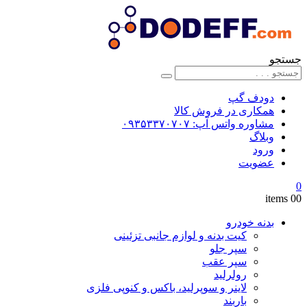
جستجو
دودف گپ
همکاری در فروش کالا
مشاوره واتس آپ: ۰۹۳۵۳۳۷۰۷۰۷
وبلاگ
ورود
عضویت
0
0
0 items
بدنه خودرو
کیت بدنه و لوازم جانبی تزئینی
سپر جلو
سپر عقب
رولرلید
لاینر و سوپرلید، باکس و کنوپی فلزی
باربند