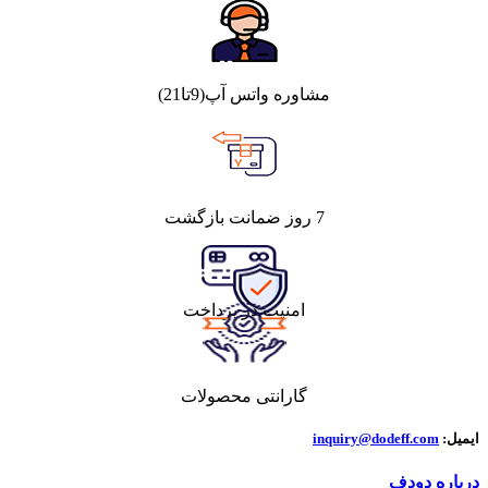
های جلو و فنر تخت (
فنر شمش
) در چرخ های عقب تعبیه شده
است.
کلاس بدنه:
پیکاپ
حجم موتور:
2378 سی سی
مشاوره واتس آپ(9تا21)
تعداد سیلندر:
4
تعداد سوپاپ:
16
تکنولوژی موتور:
تنفس طبیعی
حداکثر قدرت:
125 اسب بخار در دور موتور 5000 دور در
دقیقه
حداکثر گشتاور:
200 نیوتن متر در دور موتور 2500 دور در
7 روز ضمانت بازگشت
دقیقه
حداکثر سرعت:
160 کیلومتر بر ساعت
گیربکس:
5 دنده دستی دارای کمک سبک و سنگین
سیستم انتقال قدرت:
دو دیفرانسیل
تعلیق جلو:
دبل ویشبون
امنیت در پرداخت
تعلیق عقب:
فنر تخت
طول:
5330 میلی متر
عرض:
1810 میلی متر
ارتفاع:
1775 میلی متر
گارانتی محصولات
فاصله محوری:
3100 میلی متر
وزن:
1765 کیلوگرم
ایمیل:
inquiry@dodeff.com
حجم باک:
68 لیتر
ابعاد رینگ و لاستیک:
225/70R16
درباره دودف