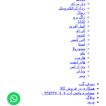
دی بی ای
رد آرک الکترونیک
ریوال
زاگ پرو
کایابا
کمل آفرود
کن ام
کنوود
لاین کیس
لستا
موتورولا
نکو
هاروپ
های لیفت
وی آر اس
ویا ایر
وینز
دودف گپ
همکاری در فروش کالا
مشاوره واتس آپ: ۰۹۳۵۳۳۷۰۷۰۷
وبلاگ
ورود