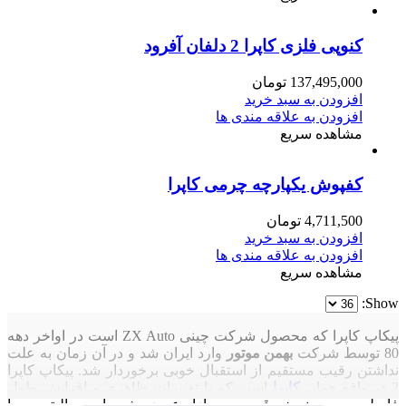
کنوپی فلزی کاپرا 2 دلفان آفرود
137,495,000
تومان
افزودن به سبد خرید
افزودن به علاقه مندی ها
مشاهده سریع
کفپوش یکپارچه چرمی کاپرا
4,711,500
تومان
افزودن به سبد خرید
افزودن به علاقه مندی ها
مشاهده سریع
Show:
پیکاپ کاپرا که محصول شرکت چینی ZX Auto است در اواخر دهه
80 توسط شرکت
بهمن موتور
وارد ایران شد و در آن زمان به علت
نداشتن رقیب مستقیم از استقبال خوبی برخوردار شد. پیکاپ کاپرا
2 در واقع همان
کاپرا
است که با تغییرات ظاهری و افزایش طول
فاصله محوری نسخه قدیمی به بازار عرضه شده است. البته جدیدا