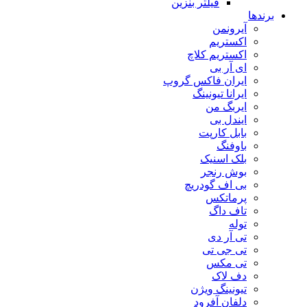
فیلتر بنزین
برندها
آیرونمن
اکستریم
اکستریم کلاچ
ای آر بی
ایران فاکس گروپ
ایرانا تیونینگ
ایربگ من
ایندل بی
بابل کارپت
باوفنگ
بلک اسنیک
بوش رنجر
بی اف گودریچ
پرماتکس
تاف داگ
توله
تی آر دی
تی جی تی
تی مکس
دف لاک
تیونینگ ویژن
دلفان آفرود