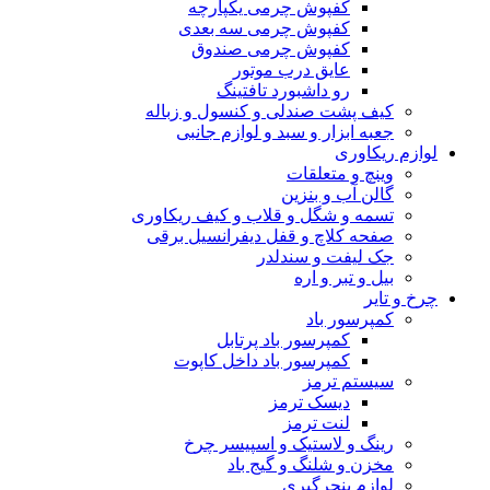
کفپوش چرمی یکپارچه
کفپوش چرمی سه بعدی
کفپوش چرمی صندوق
عایق درب موتور
رو داشبورد تافتینگ
کیف پشت صندلی و کنسول و زباله
جعبه ابزار و سبد و لوازم جانبی
لوازم ریکاوری
وینچ و متعلقات
گالن آب و بنزین
تسمه و شگل و قلاب و کیف ریکاوری
صفحه کلاچ و قفل دیفرانسیل برقی
جک لیفت و سندلدر
بیل و تبر و اره
چرخ و تایر
کمپرسور باد
کمپرسور باد پرتابل
کمپرسور باد داخل کاپوت
سیستم ترمز
دیسک ترمز
لنت ترمز
رینگ و لاستیک و اسپیسر چرخ
مخزن و شلنگ و گیج باد
لوازم پنچرگیری