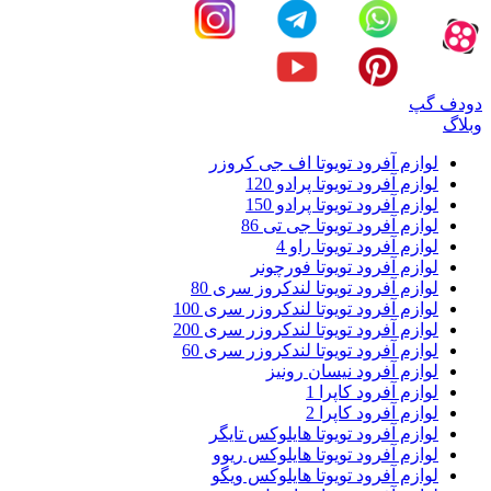
خشک در داشبورد و دیگر نواحی کابین است که احساس ارزانی را
منتقل می کند. در ادامه به امکانات و آپشن های این خودرو اشاره
می کنیم.
ایربگ: 2 عدد برای راننده و سرنشین
دودف گپ
سیستم های پایداری: مجهز به ABS 4 کاناله به همراه EBD
وبلاگ
سیستم های امنیتی: قفل مرکزی با ریموت کنترل
سیستم فرمان: هیدرولیکی
لوازم آفرود تویوتا اف جی کروزر
نوع فرمان: 3 شاخ دارای کلیدهای کنترل مولتی مدیا
لوازم آفرود تویوتا پرادو 120
سیستم تهویه و کولر: تنظیم دستی
لوازم آفرود تویوتا پرادو 150
مولتی مدیا: مانیتور 7 اینچ لمسی با رادیو، جی پی اس،
لوازم آفرود تویوتا جی تی 86
بلوتوث، USB و SD
لوازم آفرود تویوتا راو 4
سیستم تنظیم صندلی های جلو: دستی
لوازم آفرود تویوتا فورچونر
تنظیم آینه ها: برقی
لوازم آفرود تویوتا لندکروز سری 80
روشنایی جلو: دارای دی لایت
لوازم آفرود تویوتا لندکروزر سری 100
سنسور ها: دارای دوربین دنده عقب
لوازم آفرود تویوتا لندکروزر سری 200
سیستم های کمک رانندگی: مکانیزم برقی درگیر شدن کمک
لوازم آفرود تویوتا لندکروزر سری 60
سبک و سنگین
لوازم آفرود نیسان رونیز
دارای کروز کنترل
لوازم آفرود کاپرا 1
لوازم آفرود کاپرا 2
لوازم آفرود تویوتا هایلوکس تایگر
لوازم آفرود تویوتا هایلوکس ریوو
لوازم آفرود تویوتا هایلوکس ویگو