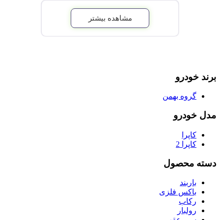
خودرو سازی بهمن از نسخه جدید تر این خودرو یعنی کاپرا 2 فیس
لیفت نیز رونمایی کرده است.
مشاهده بیشتر
می توان گفت یکی از علل موفقیت و محبوبیت این پیکاپ در بازار
ایران این است که در حال حاضر ارزان ترین پیکاپ 2 دیفرانسیل به
شمار می رود و برای کسانی که دو دیفرانسیل بودن خودرو اهمیت
دارد گزینه مناسبی به حساب می آید. با توجه به این که کاپرا 2 دارای
شاسی مستقل نردبانی، سیستم انتقال قدرت دو دیفرانسیل و
برند خودرو
استهلاک نسبتا کم است در بین علاقه مندان به آفرود نیز یکی از
گزینه های پر طرفدار است.
گروه بهمن
مدل خودرو
کاپرا
کاپرا 2
دسته محصول
باربند
باکس فلزی
رکاب
رولبار
سپر عقب