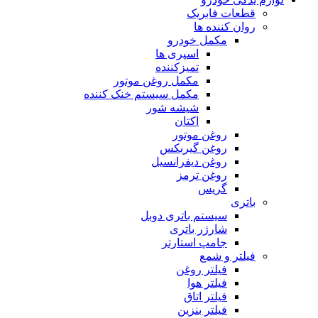
قطعات فابریک
روان کننده ها
مکمل خودرو
اسپری ها
تمیزکننده
مکمل روغن موتور
مکمل سیستم خنک کننده
شیشه شور
اکتان
روغن موتور
روغن گیربکس
روغن دیفرانسیل
روغن ترمز
گریس
باتری
سیستم باتری دوبل
شارژر باتری
جامپ استارتر
فیلتر و شمع
فیلتر روغن
فیلتر هوا
فیلتر اتاق
فیلتر بنزین