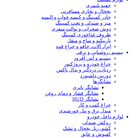
جعبه پلیمری
یخچال و بخاری مسافرتی
چادر کمپینگ و کیسه خواب و البسه
میز و صندلی و تخت کمپینگ
دوش صحرایی و توالت سفری
ظروف غذاخوری کمپینگ
باربیکیو و ساج و منقل
ابزار آلات، چاقو و چراغ قوه
بیسیم ،روشنایی و برقی
بیسیم و آنتن آفرود
چراغ خودرو و پروژکتور
ردیاب، دزدگیر و پدال باکس
دوربین داشبورد
نشانگرها
نشانگر باتری
نشانگر فشار و دمای روغن
نشانگر HUD
چراغ کمپ و کار
مبدل برق و پنل خورشیدی
لوازم داخل خودرو
روکش صندلی
کشو، ریل یخچال و تشک
کفپوش و عایق