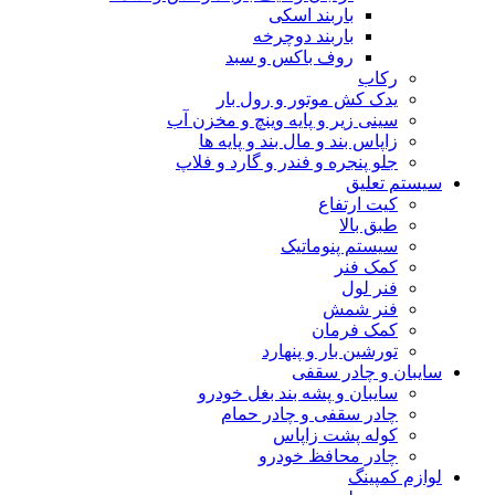
بالاتر بازار آزاد آن نسبت به قیمت کارخانه است که باعث می
باربند اسکی
شود برای برخی دیگر مقرون به صرفه به نظر نرسد.
باربند دوچرخه
امکانات رفاهی و ایمنی کمتر از رقبا:
وقتی کاپرا 2 را با رقیب
روف باکس و سبد
های موجود خود در بازار مقایسه می کنیم متوجه می شویم
رکاب
که با یک خودروی کم آپشن تر و ساده تر روبرو هستیم.
یدک کش موتور و رول بار
سینی زیر و پایه وینچ و مخزن آب
زاپاس بند و مال بند و پایه ها
جلو پنجره و فندر و گارد و فلاپ
سیستم تعلیق
کیت ارتفاع
طبق بالا
سیستم پنوماتیک
کمک فنر
فنر لول
فنر شمش
کمک فرمان
تورشین بار و پنهارد
سایبان و چادر سقفی
سایبان و پشه بند بغل خودرو
چادر سقفی و چادر حمام
کوله پشت زاپاس
چادر محافظ خودرو
لوازم کمپینگ