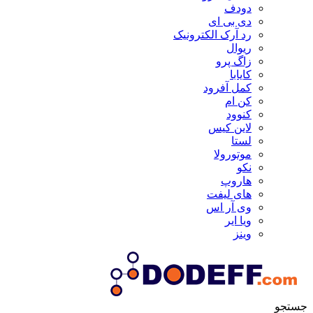
دودف
دی بی ای
رد آرک الکترونیک
ریوال
زاگ پرو
کایابا
کمل آفرود
کن ام
کنوود
لاین کیس
لستا
موتورولا
نکو
هاروپ
های لیفت
وی آر اس
ویا ایر
وینز
جستجو