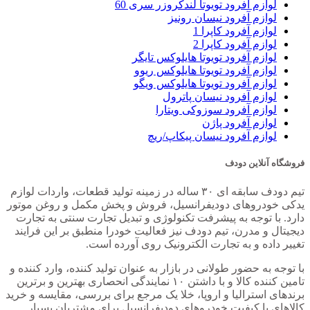
سپر انجام شده باشد تا از مقاومت بالایی برخوردار باشد.
لوازم آفرود تویوتا لندکروزر سری 60
لوازم آفرود نیسان رونیز
کلام آخر
لوازم آفرود کاپرا 1
لوازم آفرود کاپرا 2
طراحی و ساخت سپر آفرود کاری تخصصی و نیاز به تجربه است.
لوازم آفرود تویوتا هایلوکس تایگر
بعد از انجام مشاوره می توانید بهترین و با کیفیت ترین سپر ها را از
لوازم آفرود تویوتا هایلوکس ریوو
سایت
دودف
با ضمانت تهیه کنید.
لوازم آفرود تویوتا هایلوکس ویگو
لوازم آفرود نیسان پاترول
لوازم آفرود سوزوکی ویتارا
لوازم آفرود پاژن
لوازم آفرود نیسان پیکاپ/ریچ
فروشگاه آنلاین دودف
تیم دودف سابقه ای ۳۰ ساله در زمینه تولید قطعات، واردات لوازم
یدکی خودروهای دودیفرانسیل، فروش و پخش مکمل و روغن موتور
دارد. با توجه به پیشرفت تکنولوژی و تبدیل تجارت سنتی به تجارت
دیجیتال و مدرن، تیم دودف نیز فعالیت خودرا منطبق بر این فرایند
تغییر داده و به تجارت الکترونیک روی آورده است.
با توجه به حضور طولانی در بازار به عنوان تولید کننده، وارد کننده و
تامین کننده کالا و با داشتن ۱۰ نمایندگی انحصاری بهترین و برترین
برندهای استرالیا و اروپا، خلا یک مرجع برای بررسی، مقایسه و خرید
کالاهای با کیفیت خودروهای دودیفرانسیل برای مشتریان بسیار