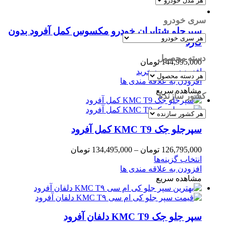
سری خودرو
سپرجلو شتابران خودرو مکسوس کمل آفرود بدون
گارد
دسته محصول
144,995,000
تومان
افزودن به سبد خرید
افزودن به علاقه مندی ها
مشاهده سریع
کشور سازنده
سپرجلو جک KMC T9 کمل آفرود
126,795,000
تومان
–
134,495,000
تومان
انتخاب گزینه‌ها
افزودن به علاقه مندی ها
مشاهده سریع
سپر جلو جک KMC T9 دلفان آفرود