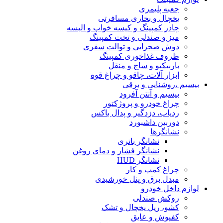
جعبه پلیمری
یخچال و بخاری مسافرتی
چادر کمپینگ و کیسه خواب و البسه
میز و صندلی و تخت کمپینگ
دوش صحرایی و توالت سفری
ظروف غذاخوری کمپینگ
باربیکیو و ساج و منقل
ابزار آلات، چاقو و چراغ قوه
بیسیم ،روشنایی و برقی
بیسیم و آنتن آفرود
چراغ خودرو و پروژکتور
ردیاب، دزدگیر و پدال باکس
دوربین داشبورد
نشانگرها
نشانگر باتری
نشانگر فشار و دمای روغن
نشانگر HUD
چراغ کمپ و کار
مبدل برق و پنل خورشیدی
لوازم داخل خودرو
روکش صندلی
کشو، ریل یخچال و تشک
کفپوش و عایق