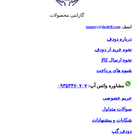
در مرحله دوم که مرحله نهایی هم میتوان گفت بیشتر به طراحی و
نصب تجهیزات امداد و نجات بر روی آن است. طراحی و ساخت
گارانتی محصولات
سپر دست ساز می تواند به زوایای ورود و خروج اتصال دیاق کمک
کند.
ایمیل:
inquiry@dodeff.com
درباره دودف
نحوه خرید از دودف
نحوه ارسال کالا
شیوه های پرداخت
مشاوره واتس آپ:
۰۹۳۵۳۳۷۰۷۰۷
حریم خصوصی
سوالات متداول
شکایات و پیشنهادات
دودف گپ