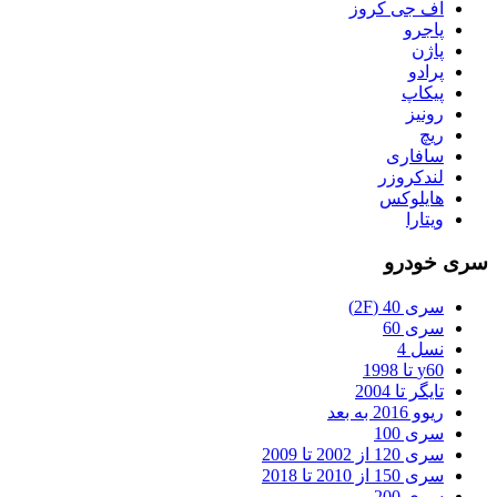
پوشش زیبایی و شخصی سازی خودرو
اف جی کروز
پاجرو
سپر آفرود یکی بن زیبایی در طراحی خودرو در نظر گرفته می شود
پاژن
که این قسمت می تواند باعث جلب توجه مشتری به خودرو شود.
پرادو
همچنین بسیاری از طراحی و تولید کنندگان تجهیزات آفرود، سپر را
پیکاپ
با انواع متریال ها و طراحی ها ارائه می دهند.
رونیز
ریچ
نقطه اتصال برای تجهیزات دیگ خودرو
سافاری
لندکروزر
هایلوکس
برخی از خودرو های آفرودی که شامل تجهیزات اضافی هستند، که
ویتارا
این تجهیزات از جمله تغییر یدک به
سپر عقب
متصل می شود. در
واقع سپر عقب به عنوان نقطه اتصال چراغ ها یا تجهیزات دیگر
سری خودرو
استفاده می شود.
افزایش قابلیت های خودرو
سری 40 (2F)
سری 60
نسل 4
در برخی از موارد، سپر آفرود می تواند به افزایش قابلیت های
y60 تا 1998
خودرو در شرایط مختلف مساعد از جمله مسیر های خاکی یا مراتع
تایگر تا 2004
کمک کند.
ریوو 2016 به بعد
سری 100
سری 120 از 2002 تا 2009
سری 150 از 2010 تا 2018
سری 200