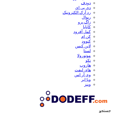
دودف
دی بی ای
رد آرک الکترونیک
ریوال
زاگ پرو
کایابا
کمل آفرود
کن ام
کنوود
لاین کیس
لستا
موتورولا
نکو
هاروپ
های لیفت
وی آر اس
ویا ایر
وینز
جستجو