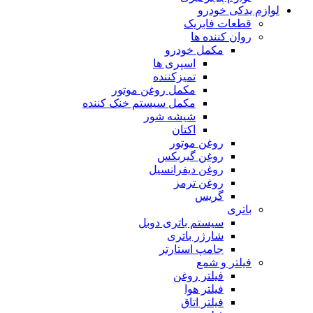
لوازم یدکی خودرو
قطعات فابریک
روان کننده ها
مکمل خودرو
اسپری ها
تمیزکننده
مکمل روغن موتور
مکمل سیستم خنک کننده
شیشه شور
اکتان
روغن موتور
روغن گیربکس
روغن دیفرانسیل
روغن ترمز
گریس
باتری
سیستم باتری دوبل
شارژر باتری
جامپ استارتر
فیلتر و شمع
فیلتر روغن
فیلتر هوا
فیلتر اتاق