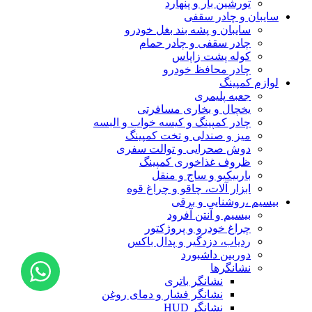
تورشین بار و پنهارد
سایبان و چادر سقفی
سایبان و پشه بند بغل خودرو
چادر سقفی و چادر حمام
کوله پشت زاپاس
چادر محافظ خودرو
لوازم کمپینگ
جعبه پلیمری
یخچال و بخاری مسافرتی
چادر کمپینگ و کیسه خواب و البسه
میز و صندلی و تخت کمپینگ
دوش صحرایی و توالت سفری
ظروف غذاخوری کمپینگ
باربیکیو و ساج و منقل
ابزار آلات، چاقو و چراغ قوه
بیسیم ،روشنایی و برقی
بیسیم و آنتن آفرود
چراغ خودرو و پروژکتور
ردیاب، دزدگیر و پدال باکس
دوربین داشبورد
نشانگرها
نشانگر باتری
نشانگر فشار و دمای روغن
نشانگر HUD