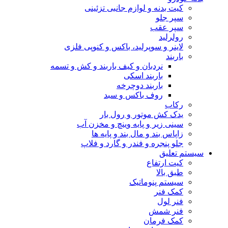
کیت بدنه و لوازم جانبی تزئینی
سپر جلو
سپر عقب
رولرلید
لاینر و سوپرلید، باکس و کنوپی فلزی
باربند
نردبان و کیف باربند و کش و تسمه
باربند اسکی
باربند دوچرخه
روف باکس و سبد
رکاب
یدک کش موتور و رول بار
سینی زیر و پایه وینچ و مخزن آب
زاپاس بند و مال بند و پایه ها
جلو پنجره و فندر و گارد و فلاپ
سیستم تعلیق
کیت ارتفاع
طبق بالا
سیستم پنوماتیک
کمک فنر
فنر لول
فنر شمش
کمک فرمان