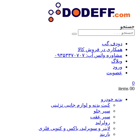
جستجو
دودف گپ
همکاری در فروش کالا
مشاوره واتس آپ: ۰۹۳۵۳۳۷۰۷۰۷
وبلاگ
ورود
عضویت
0
0
0 items
بدنه خودرو
کیت بدنه و لوازم جانبی تزئینی
سپر جلو
سپر عقب
رولرلید
لاینر و سوپرلید، باکس و کنوپی فلزی
باربند