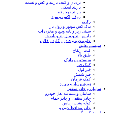
نردبان و کیف باربند و کش و تسمه
باربند اسکی
باربند دوچرخه
روف باکس و سبد
رکاب
یدک کش موتور و رول بار
سینی زیر و پایه وینچ و مخزن آب
زاپاس بند و مال بند و پایه ها
جلو پنجره و فندر و گارد و فلاپ
سیستم تعلیق
کیت ارتفاع
طبق بالا
سیستم پنوماتیک
کمک فنر
فنر لول
فنر شمش
کمک فرمان
تورشین بار و پنهارد
سایبان و چادر سقفی
سایبان و پشه بند بغل خودرو
چادر سقفی و چادر حمام
کوله پشت زاپاس
چادر محافظ خودرو
لوازم کمپینگ