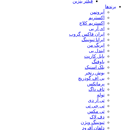
فیلتر بنزین
برندها
آیرونمن
اکستریم
اکستریم کلاچ
ای آر بی
ایران فاکس گروپ
ایرانا تیونینگ
ایربگ من
ایندل بی
بابل کارپت
باوفنگ
بلک اسنیک
بوش رنجر
بی اف گودریچ
پرماتکس
تاف داگ
توله
تی آر دی
تی جی تی
تی مکس
دف لاک
تیونینگ ویژن
دلفان آفرود