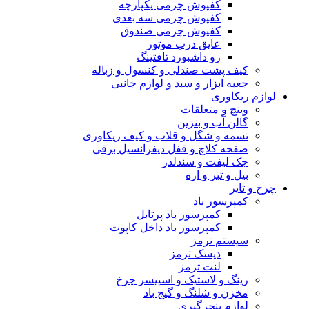
کفپوش چرمی یکپارچه
کفپوش چرمی سه بعدی
کفپوش چرمی صندوق
عایق درب موتور
رو داشبورد تافتینگ
کیف پشت صندلی و کنسول و زباله
جعبه ابزار و سبد و لوازم جانبی
لوازم ریکاوری
وینچ و متعلقات
گالن آب و بنزین
تسمه و شگل و قلاب و کیف ریکاوری
صفحه کلاچ و قفل دیفرانسیل برقی
جک لیفت و سندلدر
بیل و تبر و اره
چرخ و تایر
کمپرسور باد
کمپرسور باد پرتابل
کمپرسور باد داخل کاپوت
سیستم ترمز
دیسک ترمز
لنت ترمز
رینگ و لاستیک و اسپیسر چرخ
مخزن و شلنگ و گیج باد
لوازم پنچرگیری