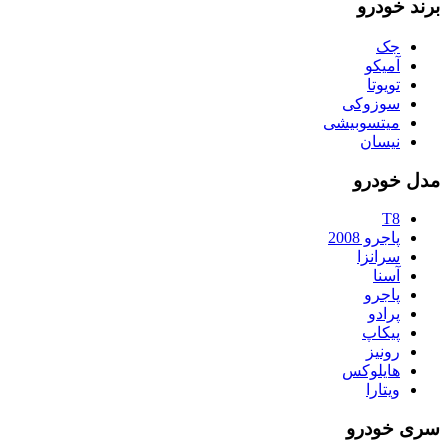
برند خودرو
جک
آمیکو
تویوتا
سوزوکی
میتسوبیشی
نیسان
مدل خودرو
T8
پاجرو 2008
سرانزا
آسنا
پاجرو
پرادو
پیکاپ
رونیز
هایلوکس
ویتارا
سری خودرو