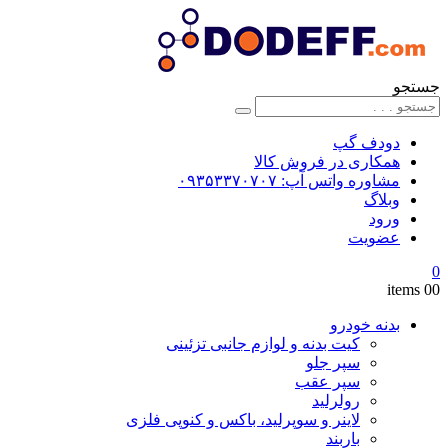
جستجو
دودف گپ
همکاری در فروش کالا
مشاوره واتس آپ: ۰۹۳۵۳۳۷۰۷۰۷
وبلاگ
ورود
عضویت
0
0
0 items
بدنه خودرو
کیت بدنه و لوازم جانبی تزئینی
سپر جلو
سپر عقب
رولرلید
لاینر و سوپرلید، باکس و کنوپی فلزی
باربند