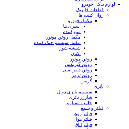
لوازم یدکی خودرو
قطعات فابریک
روان کننده ها
مکمل خودرو
اسپری ها
تمیزکننده
مکمل روغن موتور
مکمل سیستم خنک کننده
شیشه شور
اکتان
روغن موتور
روغن گیربکس
روغن دیفرانسیل
روغن ترمز
گریس
باتری
سیستم باتری دوبل
شارژر باتری
جامپ استارتر
فیلتر و شمع
فیلتر روغن
فیلتر هوا
فیلتر اتاق