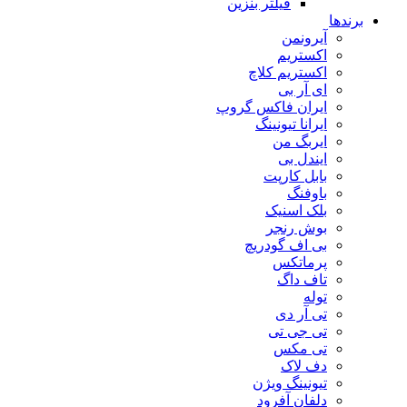
فیلتر بنزین
برندها
آیرونمن
اکستریم
اکستریم کلاچ
ای آر بی
ایران فاکس گروپ
ایرانا تیونینگ
ایربگ من
ایندل بی
بابل کارپت
باوفنگ
بلک اسنیک
بوش رنجر
بی اف گودریچ
پرماتکس
تاف داگ
توله
تی آر دی
تی جی تی
تی مکس
دف لاک
تیونینگ ویژن
دلفان آفرود