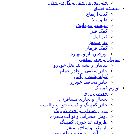
جلو پنجره و فندر و گارد و فلاپ
سیستم تعلیق
کیت ارتفاع
طبق بالا
سیستم پنوماتیک
کمک فنر
فنر لول
فنر شمش
کمک فرمان
تورشین بار و پنهارد
سایبان و چادر سقفی
سایبان و پشه بند بغل خودرو
چادر سقفی و چادر حمام
کوله پشت زاپاس
چادر محافظ خودرو
لوازم کمپینگ
جعبه پلیمری
یخچال و بخاری مسافرتی
چادر کمپینگ و کیسه خواب و البسه
میز و صندلی و تخت کمپینگ
دوش صحرایی و توالت سفری
ظروف غذاخوری کمپینگ
باربیکیو و ساج و منقل
ابزار آلات، چاقو و چراغ قوه