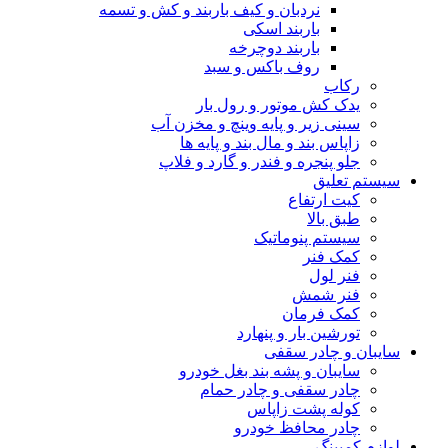
نردبان و کیف باربند و کش و تسمه
باربند اسکی
باربند دوچرخه
روف باکس و سبد
رکاب
یدک کش موتور و رول بار
سینی زیر و پایه وینچ و مخزن آب
زاپاس بند و مال بند و پایه ها
جلو پنجره و فندر و گارد و فلاپ
سیستم تعلیق
کیت ارتفاع
طبق بالا
سیستم پنوماتیک
کمک فنر
فنر لول
فنر شمش
کمک فرمان
تورشین بار و پنهارد
سایبان و چادر سقفی
سایبان و پشه بند بغل خودرو
چادر سقفی و چادر حمام
کوله پشت زاپاس
چادر محافظ خودرو
لوازم کمپینگ