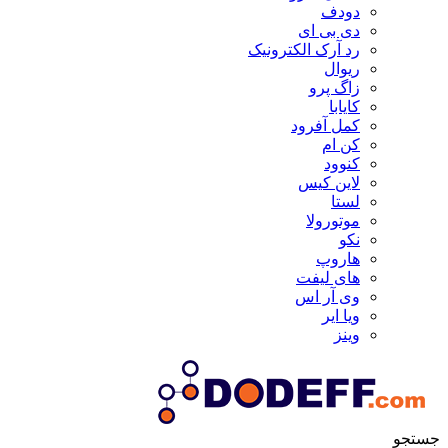
دودف
دی بی ای
رد آرک الکترونیک
ریوال
زاگ پرو
کایابا
کمل آفرود
کن ام
کنوود
لاین کیس
لستا
موتورولا
نکو
هاروپ
های لیفت
وی آر اس
ویا ایر
وینز
جستجو