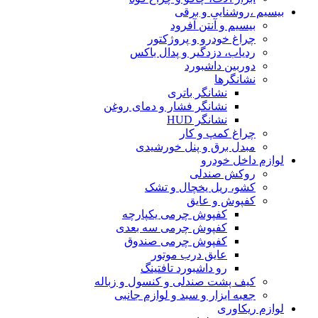
بیسیم ،روشنایی و برقی
بیسیم و آنتن آفرود
چراغ خودرو و پروژکتور
ردیاب، دزدگیر و پدال باکس
دوربین داشبورد
نشانگرها
نشانگر باتری
نشانگر فشار و دمای روغن
نشانگر HUD
چراغ کمپ و کار
مبدل برق و پنل خورشیدی
لوازم داخل خودرو
روکش صندلی
کشو، ریل یخچال و تشک
کفپوش و عایق
کفپوش چرمی یکپارچه
کفپوش چرمی سه بعدی
کفپوش چرمی صندوق
عایق درب موتور
رو داشبورد تافتینگ
کیف پشت صندلی و کنسول و زباله
جعبه ابزار و سبد و لوازم جانبی
لوازم ریکاوری