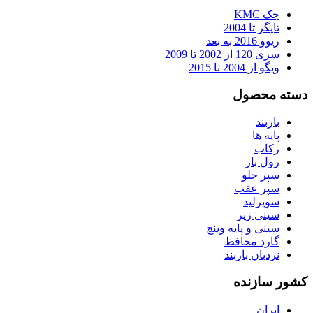
جک KMC
تایگر تا 2004
ریوو 2016 به بعد
سری 120 از 2002 تا 2009
ویگو از 2004 تا 2015
دسته محصول
باربند
پایه ها
رکاب
رول بار
سپر جلو
سپر عقب
سوپرلید
سینی زیر
سینی و پایه وینچ
گارد محافظ
نردبان باربند
کشور سازنده
ایران