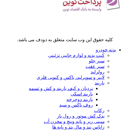
کلیه حقوق این وب سایت متعلق به دودف می باشد.
بدنه خودرو
کیت بدنه و لوازم جانبی تزئینی
سپر جلو
سپر عقب
رولرلید
لاینر و سوپرلید، باکس و کنوپی فلزی
باربند
نردبان و کیف باربند و کش و تسمه
باربند اسکی
باربند دوچرخه
روف باکس و سبد
رکاب
یدک کش موتور و رول بار
سینی زیر و پایه وینچ و مخزن آب
زاپاس بند و مال بند و پایه ها