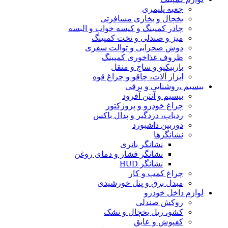
جعبه پلیمری
یخچال و بخاری مسافرتی
چادر کمپینگ و کیسه خواب و البسه
میز و صندلی و تخت کمپینگ
دوش صحرایی و توالت سفری
ظروف غذاخوری کمپینگ
باربیکیو و ساج و منقل
ابزار آلات، چاقو و چراغ قوه
بیسیم ،روشنایی و برقی
بیسیم و آنتن آفرود
چراغ خودرو و پروژکتور
ردیاب، دزدگیر و پدال باکس
دوربین داشبورد
نشانگرها
نشانگر باتری
نشانگر فشار و دمای روغن
نشانگر HUD
چراغ کمپ و کار
مبدل برق و پنل خورشیدی
لوازم داخل خودرو
روکش صندلی
کشو، ریل یخچال و تشک
کفپوش و عایق