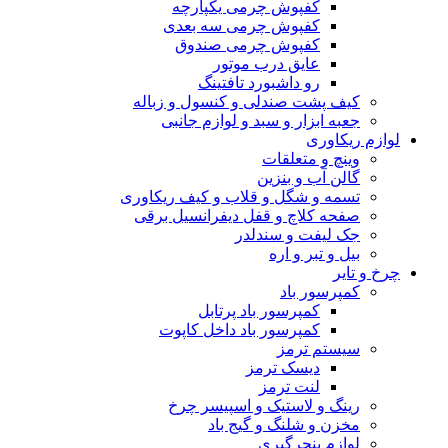
کفپوش چرمی یکپارچه
کفپوش چرمی سه بعدی
کفپوش چرمی صندوق
عایق درب موتور
رو داشبورد تافتینگ
کیف پشت صندلی و کنسول و زباله
جعبه ابزار و سبد و لوازم جانبی
لوازم ریکاوری
وینچ و متعلقات
گالن آب و بنزین
تسمه و شگل و قلاب و کیف ریکاوری
صفحه کلاچ و قفل دیفرانسیل برقی
جک لیفت و سندلدر
بیل و تبر و اره
چرخ و تایر
کمپرسور باد
کمپرسور باد پرتابل
کمپرسور باد داخل کاپوت
سیستم ترمز
دیسک ترمز
لنت ترمز
رینگ و لاستیک و اسپیسر چرخ
مخزن و شلنگ و گیج باد
لوازم پنچرگیری