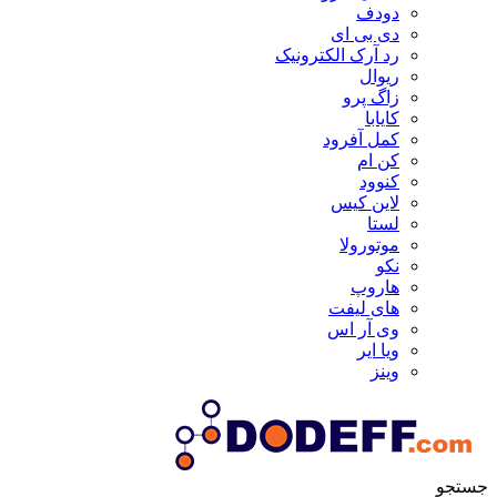
دودف
دی بی ای
رد آرک الکترونیک
ریوال
زاگ پرو
کایابا
کمل آفرود
کن ام
کنوود
لاین کیس
لستا
موتورولا
نکو
هاروپ
های لیفت
وی آر اس
ویا ایر
وینز
جستجو