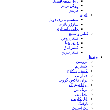
روغن دیفرانسیل
روغن ترمز
گریس
باتری
سیستم باتری دوبل
شارژر باتری
جامپ استارتر
فیلتر و شمع
فیلتر روغن
فیلتر هوا
فیلتر اتاق
فیلتر بنزین
برندها
آیرونمن
اکستریم
اکستریم کلاچ
ای آر بی
ایران فاکس گروپ
ایرانا تیونینگ
ایربگ من
ایندل بی
بابل کارپت
باوفنگ
بلک اسنیک