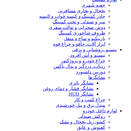
جعبه پلیمری
یخچال و بخاری مسافرتی
چادر کمپینگ و کیسه خواب و البسه
میز و صندلی و تخت کمپینگ
دوش صحرایی و توالت سفری
ظروف غذاخوری کمپینگ
باربیکیو و ساج و منقل
ابزار آلات، چاقو و چراغ قوه
بیسیم ،روشنایی و برقی
بیسیم و آنتن آفرود
چراغ خودرو و پروژکتور
ردیاب، دزدگیر و پدال باکس
دوربین داشبورد
نشانگرها
نشانگر باتری
نشانگر فشار و دمای روغن
نشانگر HUD
چراغ کمپ و کار
مبدل برق و پنل خورشیدی
لوازم داخل خودرو
روکش صندلی
کشو، ریل یخچال و تشک
کفپوش و عایق