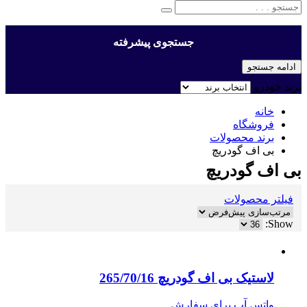
جستجوی پیشرفته
ادامه جستجو
برند خودرو
خانه
فروشگاه
برند محصولات
بی اف گودریچ
بی اف گودریچ
فیلتر محصولات
Show:
لاستیک بی اف گودریچ 265/70/16
واتس آپ برای سفارش