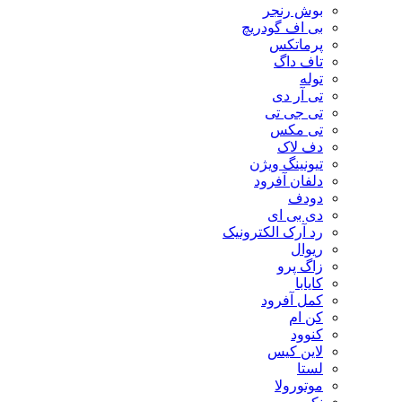
بوش رنجر
بی اف گودریچ
پرماتکس
تاف داگ
توله
تی آر دی
تی جی تی
تی مکس
دف لاک
تیونینگ ویژن
دلفان آفرود
دودف
دی بی ای
رد آرک الکترونیک
ریوال
زاگ پرو
کایابا
کمل آفرود
کن ام
کنوود
لاین کیس
لستا
موتورولا