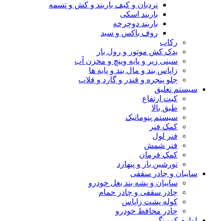
نردبان و کیف باربند و کش و تسمه
باربند اسکی
باربند دوچرخه
روف باکس و سبد
رکاب
یدک کش موتور و رول بار
سینی زیر و پایه وینچ و مخزن آب
زاپاس بند و مال بند و پایه ها
جلو پنجره و فندر و گارد و فلاپ
سیستم تعلیق
کیت ارتفاع
طبق بالا
سیستم پنوماتیک
کمک فنر
فنر لول
فنر شمش
کمک فرمان
تورشین بار و پنهارد
سایبان و چادر سقفی
سایبان و پشه بند بغل خودرو
چادر سقفی و چادر حمام
کوله پشت زاپاس
چادر محافظ خودرو
لوازم کمپینگ