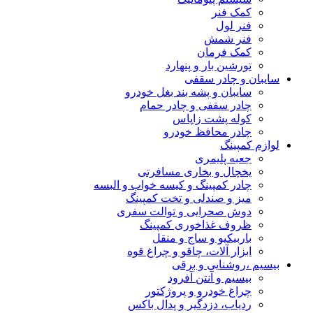
کمک فنر
فنر لول
فنر شمش
کمک فرمان
تورشین بار و پنهارد
سایبان و چادر سقفی
سایبان و پشه بند بغل خودرو
چادر سقفی و چادر حمام
کوله پشت زاپاس
چادر محافظ خودرو
لوازم کمپینگ
جعبه پلیمری
یخچال و بخاری مسافرتی
چادر کمپینگ و کیسه خواب و البسه
میز و صندلی و تخت کمپینگ
دوش صحرایی و توالت سفری
ظروف غذاخوری کمپینگ
باربیکیو و ساج و منقل
ابزار آلات، چاقو و چراغ قوه
بیسیم ،روشنایی و برقی
بیسیم و آنتن آفرود
چراغ خودرو و پروژکتور
ردیاب، دزدگیر و پدال باکس