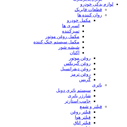
لوازم یدکی خودرو
قطعات فابریک
روان کننده ها
مکمل خودرو
اسپری ها
تمیزکننده
مکمل روغن موتور
مکمل سیستم خنک کننده
شیشه شور
اکتان
روغن موتور
روغن گیربکس
روغن دیفرانسیل
روغن ترمز
گریس
باتری
سیستم باتری دوبل
شارژر باتری
جامپ استارتر
فیلتر و شمع
فیلتر روغن
فیلتر هوا
فیلتر اتاق