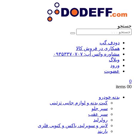
جستجو
دودف گپ
همکاری در فروش کالا
مشاوره واتس آپ: ۰۹۳۵۳۳۷۰۷۰۷
وبلاگ
ورود
عضویت
0
0
0 items
بدنه خودرو
کیت بدنه و لوازم جانبی تزئینی
سپر جلو
سپر عقب
رولرلید
لاینر و سوپرلید، باکس و کنوپی فلزی
باربند