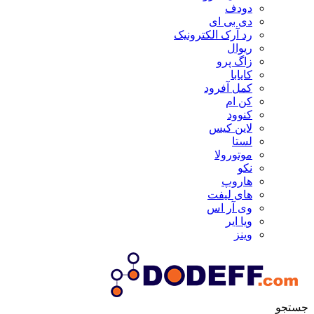
دودف
دی بی ای
رد آرک الکترونیک
ریوال
زاگ پرو
کایابا
کمل آفرود
کن ام
کنوود
لاین کیس
لستا
موتورولا
نکو
هاروپ
های لیفت
وی آر اس
ویا ایر
وینز
جستجو