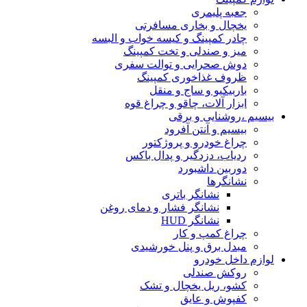
جعبه پلیمری
یخچال و بخاری مسافرتی
چادر کمپینگ و کیسه خواب و البسه
میز و صندلی و تخت کمپینگ
دوش صحرایی و توالت سفری
ظروف غذاخوری کمپینگ
باربیکیو و ساج و منقل
ابزار آلات، چاقو و چراغ قوه
بیسیم ،روشنایی و برقی
بیسیم و آنتن آفرود
چراغ خودرو و پروژکتور
ردیاب، دزدگیر و پدال باکس
دوربین داشبورد
نشانگرها
نشانگر باتری
نشانگر فشار و دمای روغن
نشانگر HUD
چراغ کمپ و کار
مبدل برق و پنل خورشیدی
لوازم داخل خودرو
روکش صندلی
کشو، ریل یخچال و تشک
کفپوش و عایق