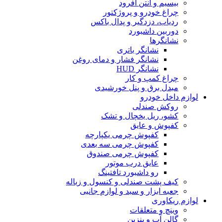
بیسیم و آنتن آفرود
چراغ خودرو و پروژکتور
ردیاب، دزدگیر و پدال باکس
دوربین داشبورد
نشانگرها
نشانگر باتری
نشانگر فشار و دمای روغن
نشانگر HUD
چراغ کمپ و کار
مبدل برق و پنل خورشیدی
لوازم داخل خودرو
روکش صندلی
کشو، ریل یخچال و تشک
کفپوش و عایق
کفپوش چرمی یکپارچه
کفپوش چرمی سه بعدی
کفپوش چرمی صندوق
عایق درب موتور
رو داشبورد تافتینگ
کیف پشت صندلی و کنسول و زباله
جعبه ابزار و سبد و لوازم جانبی
لوازم ریکاوری
وینچ و متعلقات
گالن آب و بنزین