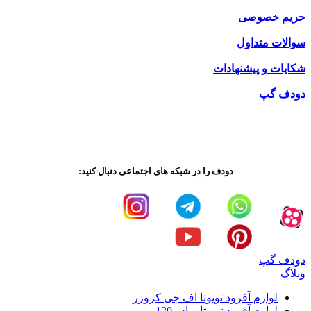
حریم خصوصی
سوالات متداول
شکایات و پیشنهادات
دودف گپ
دودف را در شبکه های اجتماعی دنبال کنید:
دودف گپ
وبلاگ
لوازم آفرود تویوتا اف جی کروزر
لوازم آفرود تویوتا پرادو 120