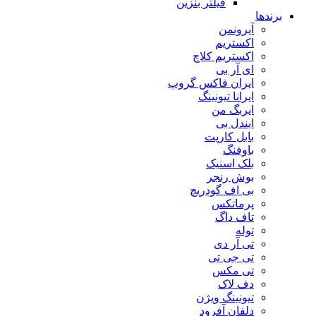
فیلتر بنزین
برندها
آیرونمن
اکستریم
اکستریم کلاچ
ای آر بی
ایران فاکس گروپ
ایرانا تیونینگ
ایربگ من
ایندل بی
بابل کارپت
باوفنگ
بلک اسنیک
بوش رنجر
بی اف گودریچ
پرماتکس
تاف داگ
توله
تی آر دی
تی جی تی
تی مکس
دف لاک
تیونینگ ویژن
دلفان آفرود