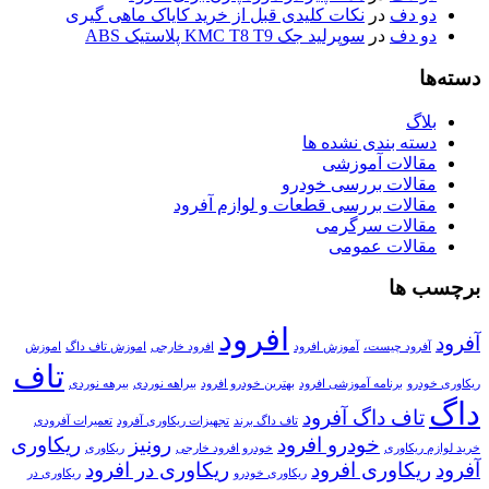
دو دف
در
نکات کلیدی قبل از خرید کایاک ماهی گیری
دو دف
در
سوپرلید جک KMC T8 T9 پلاستیک ABS
دسته‌ها
بلاگ
دسته بندی نشده ها
مقالات آموزشی
مقالات بررسی خودرو
مقالات بررسی قطعات و لوازم آفرود
مقالات سرگرمی
مقالات عمومی
برچسب ها
افرود
آفرود
آفرود چیست،
آموزش افرود
افرود خارجی
اموزش تاف داگ
اموزش
تاف
ریکاوری خودرو
برنامه آموزشی افرود
بهترین خودرو افرود
بیراهه نوردی
بیرهه نوردی
داگ
تاف داگ آفرود
تاف داگ برند
تجهیزات ریکاوری آفرود
تعمیرات آفرودی
خودرو افرود
رونیز
ریکاوری
خرید لوازم ریکاوری
خودرو افرود خارجی
ریکاوری
آفرود
ریکاوری افرود
ریکاوری در افرود
ریکاوری خودرو
ریکاوری در