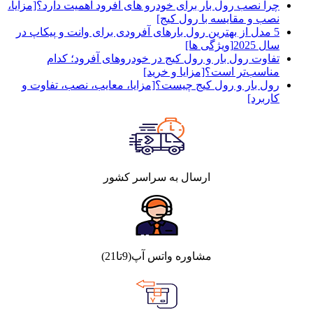
چرا نصب رول بار برای خودرو های آفرود اهمیت دارد؟[مزایا،
نصب و مقایسه با رول کیج]
5 مدل از بهترین رول بارهای آفرودی برای وانت و پیکاپ در
سال 2025[ویژگی ها]
تفاوت رول بار و رول کیج در خودروهای آفرود؛ کدام
مناسب‌تر است؟[مزایا و خرید]
رول بار و رول کیج چیست؟[مزایا، معایب، نصب، تفاوت و
کاربرد]
ارسال به سراسر کشور
مشاوره واتس آپ(9تا21)