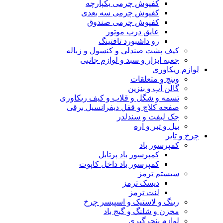
کفپوش چرمی یکپارچه
کفپوش چرمی سه بعدی
کفپوش چرمی صندوق
عایق درب موتور
رو داشبورد تافتینگ
کیف پشت صندلی و کنسول و زباله
جعبه ابزار و سبد و لوازم جانبی
لوازم ریکاوری
وینچ و متعلقات
گالن آب و بنزین
تسمه و شگل و قلاب و کیف ریکاوری
صفحه کلاچ و قفل دیفرانسیل برقی
جک لیفت و سندلدر
بیل و تبر و اره
چرخ و تایر
کمپرسور باد
کمپرسور باد پرتابل
کمپرسور باد داخل کاپوت
سیستم ترمز
دیسک ترمز
لنت ترمز
رینگ و لاستیک و اسپیسر چرخ
مخزن و شلنگ و گیج باد
لوازم پنچرگیری