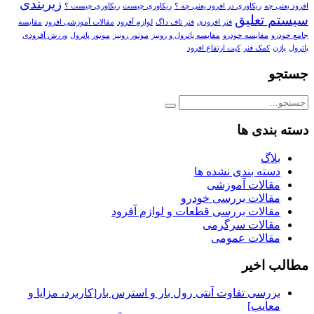
زیربندی
افرود یعنی چه
ریکاوری در افرود یعنی چه ؟
ریکاوری چیست
ریکاوری چیست ؟
سیستم تعلیق
فنر افرودی
فنر تاف داگ
لوازم آفرود
مقالات آموزشی افرود
مقایسه
جامع خودرو
مقایسه خودرو
مقایسه پاترول و رونیز
موتور رونیز
موتور پاترول
ورزش آفرودی
پاترول
پاژن
کمک فنر
کیت ارتفاع افرود
جستجو
دسته بندی ها
بلاگ
دسته بندی نشده ها
مقالات آموزشی
مقالات بررسی خودرو
مقالات بررسی قطعات و لوازم آفرود
مقالات سرگرمی
مقالات عمومی
مطالب اخیر
بررسی تفاوت آنتی رول بار و استرس بار[کاربرد، مزایا و
معایب]