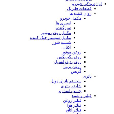
لوازم یدکی خودرو
قطعات فابریک
روان کننده ها
مکمل خودرو
اسپری ها
تمیزکننده
مکمل روغن موتور
مکمل سیستم خنک کننده
شیشه شور
اکتان
روغن موتور
روغن گیربکس
روغن دیفرانسیل
روغن ترمز
گریس
باتری
سیستم باتری دوبل
شارژر باتری
جامپ استارتر
فیلتر و شمع
فیلتر روغن
فیلتر هوا
فیلتر اتاق