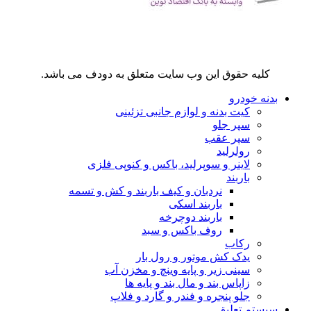
کلیه حقوق این وب سایت متعلق به دودف می باشد.
بدنه خودرو
کیت بدنه و لوازم جانبی تزئینی
سپر جلو
سپر عقب
رولرلید
لاینر و سوپرلید، باکس و کنوپی فلزی
باربند
نردبان و کیف باربند و کش و تسمه
باربند اسکی
باربند دوچرخه
روف باکس و سبد
رکاب
یدک کش موتور و رول بار
سینی زیر و پایه وینچ و مخزن آب
زاپاس بند و مال بند و پایه ها
جلو پنجره و فندر و گارد و فلاپ
سیستم تعلیق