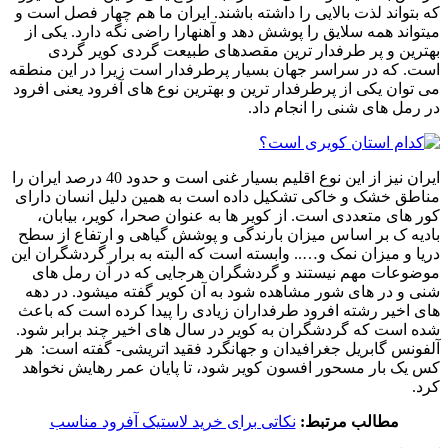
که بتواند لذت بالایی را داشته باشند. ایران ما هم چهار فصل است و
میتواند همه سلایق را پوشش دهد و آهنهارا راضی نگه دارد. یکی از
بهترین و پر طرفدار ترین مقصدهای طبیعت گردی کویر گردی
است. که در سراسر جهان بسیار پرطرفدار است زیرا در این منطقه
می توان یکی از پرطرفدار ترین و بهترین نوع های آفرود یعنی افرود
در رمل های شنی را انجام داد.
ایران نیز از این نوع اقلیم بسیار غنی است و حدود 40 درصد ایران را
مناطق خشک و خاکی تشکیل داده است به همین دلیل انسان دارای
کور های متعددی است. از کویر ها به عنوان صحرا، کویر، بیابان،
بادیه ک بر اساس میزان بارندگی و پوشش گیاهی و ارتفاع از سطح
دریا و میزان نمک و….. وابسته است که البته به برار گردشگران این
موضوعات مهم نیستند و گردشگران هرجایی که در آن رمل های
شنی و در های شور مشاهده شود به آن کویر گفته میشود. در دهه
های اخیر رشته افرود طرفداران زیادی را پیدا کرده است که باعث
شده است که گردشگران به کویر در سال های اخیر چند برابر شود.
آلفونس گابریل جغرافیدان و جهانگرد فقید اتریشی- گفته است: هر
کس یک بار مسحور افسون کویر شود، تا پایان عمر رهایش نخواهد
کرد.
مطالب مرتبط:
نکاتی برای خرید لاستیک آفرود مناسب