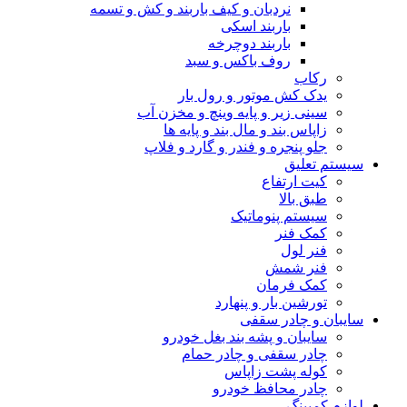
نردبان و کیف باربند و کش و تسمه
باربند اسکی
باربند دوچرخه
روف باکس و سبد
رکاب
یدک کش موتور و رول بار
سینی زیر و پایه وینچ و مخزن آب
زاپاس بند و مال بند و پایه ها
جلو پنجره و فندر و گارد و فلاپ
سیستم تعلیق
کیت ارتفاع
طبق بالا
سیستم پنوماتیک
کمک فنر
فنر لول
فنر شمش
کمک فرمان
تورشین بار و پنهارد
سایبان و چادر سقفی
سایبان و پشه بند بغل خودرو
چادر سقفی و چادر حمام
کوله پشت زاپاس
چادر محافظ خودرو
لوازم کمپینگ