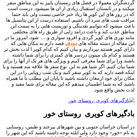
گردشگران معمولا در فصل های زمستان پاییز به این مناطق سفر
میکنند و در تابستان استقبال زیادی از ان ها نمیشود. درست است
که در روز های این کویر ها زیاد خبر خاصی نیست ولی باید حتما
مراقب شب های سرد آن باشیم. استفاده درست از این پتانسیل ها
باعث میشود که بتوانیم نقدینگی و توریست هایی را به سمت این
مناطق جذب کند و باعث درامد زایی از طریق راه های مختلفی
مانند توری های کویر گردی و افرود سواری و…. شود. امروز ما در
این مقاله از دسته مقاله های
دودف
قصد دارم به مکان هایی که
دارای کویر هستند بپردازیم و بیان کنیم که کدام کویر ا لذت بخش تر
هستند و کدام یک میتون دردسر های کمتری را برای شما داشته
باشند ورا برای شما معرفی کنیم و ویژگی های هر یک از آنها را برای
شما بیان کنیم. اگر شما هم به این نوع سفر ها علاقه مند هستید و یا
اینکه قصد دارید که به کویر سفر کنید و یک شب رویایی را در این
مکان برای خود ارمغان داشته باشید تا پایان این مطلب با ما همراه
باشید که به شما اطمینان میدهم که این مقاله برای شما مفید و
لذت بخش واقع شود.
بادگیرهای کویری روستای خور
در استان خراسان جنوبی و بین شهرهای بیرجند و طبس، روستایی
به نام «خور» وجود دارد ولی ابلته توجه داشته باشید که این شهر را