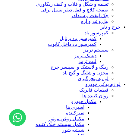
تسمه و شگل و قلاب و کیف ریکاوری
صفحه کلاچ و قفل دیفرانسیل برقی
جک لیفت و سندلدر
بیل و تبر و اره
چرخ و تایر
کمپرسور باد
کمپرسور باد پرتابل
کمپرسور باد داخل کاپوت
سیستم ترمز
دیسک ترمز
لنت ترمز
رینگ و لاستیک و اسپیسر چرخ
مخزن و شلنگ و گیج باد
لوازم پنچرگیری
لوازم یدکی خودرو
قطعات فابریک
روان کننده ها
مکمل خودرو
اسپری ها
تمیزکننده
مکمل روغن موتور
مکمل سیستم خنک کننده
شیشه شور