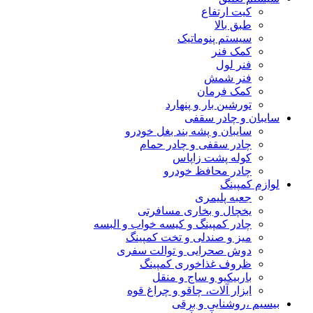
کیت ارتفاع
طبق بالا
سیستم پنوماتیک
کمک فنر
فنر لول
فنر شمش
کمک فرمان
تورشین بار و پنهارد
سایبان و چادر سقفی
سایبان و پشه بند بغل خودرو
چادر سقفی و چادر حمام
کوله پشت زاپاس
چادر محافظ خودرو
لوازم کمپینگ
جعبه پلیمری
یخچال و بخاری مسافرتی
چادر کمپینگ و کیسه خواب و البسه
میز و صندلی و تخت کمپینگ
دوش صحرایی و توالت سفری
ظروف غذاخوری کمپینگ
باربیکیو و ساج و منقل
ابزار آلات، چاقو و چراغ قوه
بیسیم ،روشنایی و برقی