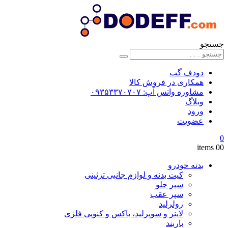
جستجو
دودف گپ
همکاری در فروش کالا
مشاوره واتس آپ: ۰۹۳۵۳۳۷۰۷۰۷
وبلاگ
ورود
عضویت
0
0
0 items
بدنه خودرو
کیت بدنه و لوازم جانبی تزئینی
سپر جلو
سپر عقب
رولرلید
لاینر و سوپرلید، باکس و کنوپی فلزی
باربند