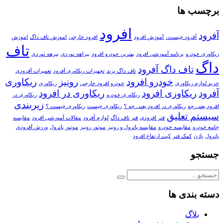
برچسب ها
افرود
آفرود
آفرود چیست،
آموزش افرود
افرود خارجی
اموزش تاف داگ
اموزش
تاف
ریکاوری خودرو
برنامه آموزشی افرود
بهترین خودرو افرود
بیراهه نوردی
بیرهه نوردی
داگ
تاف داگ آفرود
تاف داگ برند
تجهیزات ریکاوری آفرود
تعمیرات آفرودی
خودرو افرود
رونیز
ریکاوری
خرید لوازم ریکاوری
خودرو افرود خارجی
ریکاوری
آفرود
ریکاوری افرود
ریکاوری در افرود
ریکاوری خودرو
ریکاوری در
زیربندی
افرود یعنی چه
ریکاوری در افرود یعنی چه ؟
ریکاوری چیست
ریکاوری چیست ؟
سیستم تعلیق
فنر افرودی
فنر تاف داگ
لوازم آفرود
مقالات آموزشی افرود
مقایسه
جامع خودرو
مقایسه خودرو
مقایسه پاترول و رونیز
موتور رونیز
موتور پاترول
ورزش آفرودی
پاترول
پاژن
کمک فنر
کیت ارتفاع افرود
جستجو
دسته بندی ها
بلاگ