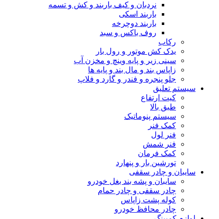
نردبان و کیف باربند و کش و تسمه
باربند اسکی
باربند دوچرخه
روف باکس و سبد
رکاب
یدک کش موتور و رول بار
سینی زیر و پایه وینچ و مخزن آب
زاپاس بند و مال بند و پایه ها
جلو پنجره و فندر و گارد و فلاپ
سیستم تعلیق
کیت ارتفاع
طبق بالا
سیستم پنوماتیک
کمک فنر
فنر لول
فنر شمش
کمک فرمان
تورشین بار و پنهارد
سایبان و چادر سقفی
سایبان و پشه بند بغل خودرو
چادر سقفی و چادر حمام
کوله پشت زاپاس
چادر محافظ خودرو
لوازم کمپینگ