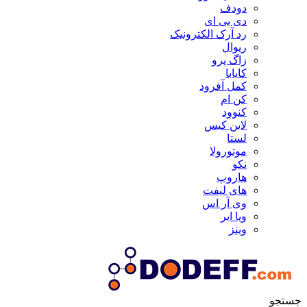
دودف
دی بی ای
رد آرک الکترونیک
ریوال
زاگ پرو
کایابا
کمل آفرود
کن ام
کنوود
لاین کیس
لستا
موتورولا
نکو
هاروپ
های لیفت
وی آر اس
ویا ایر
وینز
جستجو