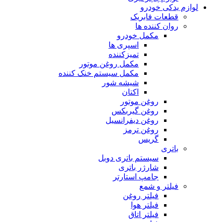
لوازم یدکی خودرو
قطعات فابریک
روان کننده ها
مکمل خودرو
اسپری ها
تمیزکننده
مکمل روغن موتور
مکمل سیستم خنک کننده
شیشه شور
اکتان
روغن موتور
روغن گیربکس
روغن دیفرانسیل
روغن ترمز
گریس
باتری
سیستم باتری دوبل
شارژر باتری
جامپ استارتر
فیلتر و شمع
فیلتر روغن
فیلتر هوا
فیلتر اتاق