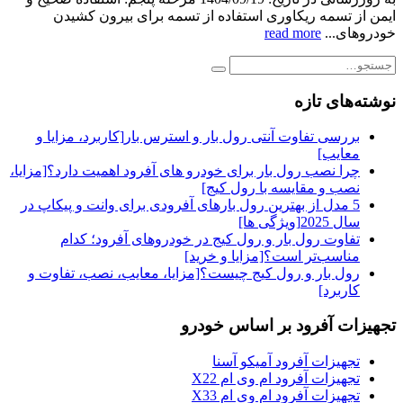
ایمن از تسمه ریکاوری استفاده از تسمه برای بیرون کشیدن
خودروهای...
read more
نوشته‌های تازه
بررسی تفاوت آنتی رول بار و استرس بار[کاربرد، مزایا و
معایب]
چرا نصب رول بار برای خودرو های آفرود اهمیت دارد؟[مزایا،
نصب و مقایسه با رول کیج]
5 مدل از بهترین رول بارهای آفرودی برای وانت و پیکاپ در
سال 2025[ویژگی ها]
تفاوت رول بار و رول کیج در خودروهای آفرود؛ کدام
مناسب‌تر است؟[مزایا و خرید]
رول بار و رول کیج چیست؟[مزایا، معایب، نصب، تفاوت و
کاربرد]
تجهیزات آفرود بر اساس خودرو
تجهیزات آفرود آمیکو آسنا
تجهیزات آفرود ام وی ام X22
تجهیزات آفرود ام وی ام X33