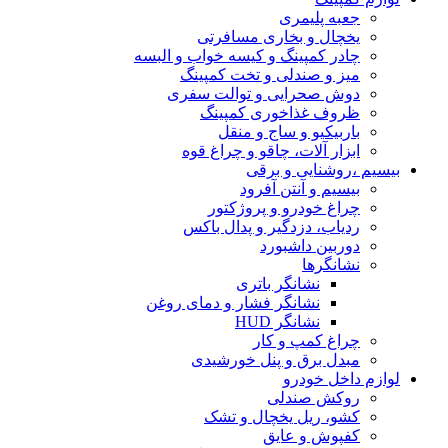
جعبه پلیمری
یخچال و بخاری مسافرتی
چادر کمپینگ و کیسه خواب و البسه
میز و صندلی و تخت کمپینگ
دوش صحرایی و توالت سفری
ظروف غذاخوری کمپینگ
باربیکیو و ساج و منقل
ابزار آلات، چاقو و چراغ قوه
بیسیم ،روشنایی و برقی
بیسیم و آنتن آفرود
چراغ خودرو و پروژکتور
ردیاب، دزدگیر و پدال باکس
دوربین داشبورد
نشانگرها
نشانگر باتری
نشانگر فشار و دمای روغن
نشانگر HUD
چراغ کمپ و کار
مبدل برق و پنل خورشیدی
لوازم داخل خودرو
روکش صندلی
کشو، ریل یخچال و تشک
کفپوش و عایق