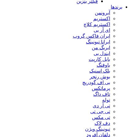
فیلتر بنزین
برندها
آیرونمن
اکستریم
اکستریم کلاچ
ای آر بی
ایران فاکس گروپ
ایرانا تیونینگ
ایربگ من
ایندل بی
بابل کارپت
باوفنگ
بلک اسنیک
بوش رنجر
بی اف گودریچ
پرماتکس
تاف داگ
توله
تی آر دی
تی جی تی
تی مکس
دف لاک
تیونینگ ویژن
دلفان آفرود