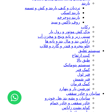
باربند
نردبان و کیف باربند و کش و تسمه
باربند اسکی
باربند دوچرخه
روف باکس و سبد
رکاب
یدک کش موتور و رول بار
سینی زیر و پایه وینچ و مخزن آب
زاپاس بند و مال بند و پایه ها
جلو پنجره و فندر و گارد و فلاپ
سیستم تعلیق
کیت ارتفاع
طبق بالا
سیستم پنوماتیک
کمک فنر
فنر لول
فنر شمش
کمک فرمان
تورشین بار و پنهارد
سایبان و چادر سقفی
سایبان و پشه بند بغل خودرو
چادر سقفی و چادر حمام
کوله پشت زاپاس