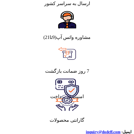
ارسال به سراسر کشور
مشاوره واتس آپ(9تا21)
7 روز ضمانت بازگشت
امنیت در پرداخت
گارانتی محصولات
ایمیل:
inquiry@dodeff.com