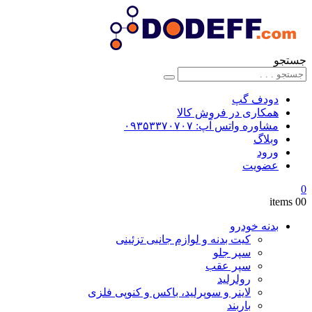
جستجو
دودف گپ
همکاری در فروش کالا
مشاوره واتس آپ: ۰۹۳۵۳۳۷۰۷۰۷
وبلاگ
ورود
عضویت
0
0
0 items
بدنه خودرو
کیت بدنه و لوازم جانبی تزئینی
سپر جلو
سپر عقب
رولرلید
لاینر و سوپرلید، باکس و کنوپی فلزی
باربند