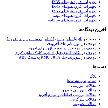
تجهیزات آفرود هیوندای IX35
تجهیزات آفرود هیوندای IX45
تجهیزات آفرود هیوندای IX55
تجهیزات آفرود هیوندای توسان
تجهیزات آفرود هیوندای سانتافه
آخرین دیدگاه‌ها
محمد
در
پاترول یا جیپ آهو؟ کدام یک مناسب برای آفرود؟
دو دف
در
انواع تایر های آفرودی
دو دف
در
همه چیز در مورد پاژن برای آفرود
دو دف
در
نکات کلیدی قبل از خرید کایاک ماهی گیری
دو دف
در
سوپرلید جک KMC T8 T9 پلاستیک ABS
دسته‌ها
بلاگ
دسته بندی نشده ها
مقالات آموزشی
مقالات بررسی خودرو
مقالات بررسی قطعات و لوازم آفرود
مقالات سرگرمی
مقالات عمومی