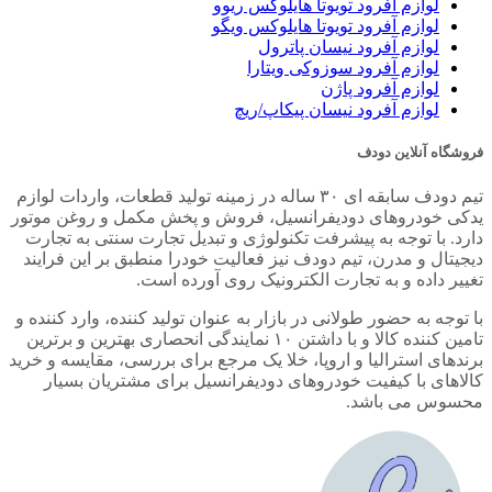
لوازم آفرود تویوتا هایلوکس ریوو
لوازم آفرود تویوتا هایلوکس ویگو
لوازم آفرود نیسان پاترول
لوازم آفرود سوزوکی ویتارا
لوازم آفرود پاژن
لوازم آفرود نیسان پیکاپ/ریچ
فروشگاه آنلاین دودف
تیم دودف سابقه ای ۳۰ ساله در زمینه تولید قطعات، واردات لوازم
یدکی خودروهای دودیفرانسیل، فروش و پخش مکمل و روغن موتور
دارد. با توجه به پیشرفت تکنولوژی و تبدیل تجارت سنتی به تجارت
دیجیتال و مدرن، تیم دودف نیز فعالیت خودرا منطبق بر این فرایند
تغییر داده و به تجارت الکترونیک روی آورده است.
با توجه به حضور طولانی در بازار به عنوان تولید کننده، وارد کننده و
تامین کننده کالا و با داشتن ۱۰ نمایندگی انحصاری بهترین و برترین
برندهای استرالیا و اروپا، خلا یک مرجع برای بررسی، مقایسه و خرید
کالاهای با کیفیت خودروهای دودیفرانسیل برای مشتریان بسیار
محسوس می باشد.