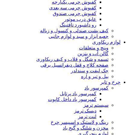
کفپوش چرمی یکپارچه
کفپوش چرمی سه بعدی
کفپوش چرمی صندوق
عایق درب موتور
رو داشبورد تافتینگ
کیف پشت صندلی و کنسول و زباله
جعبه ابزار و سبد و لوازم جانبی
لوازم ریکاوری
وینچ و متعلقات
گالن آب و بنزین
تسمه و شگل و قلاب و کیف ریکاوری
صفحه کلاچ و قفل دیفرانسیل برقی
جک لیفت و سندلدر
بیل و تبر و اره
چرخ و تایر
کمپرسور باد
کمپرسور باد پرتابل
کمپرسور باد داخل کاپوت
سیستم ترمز
دیسک ترمز
لنت ترمز
رینگ و لاستیک و اسپیسر چرخ
مخزن و شلنگ و گیج باد
لوازم پنچرگیری