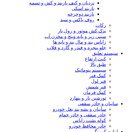
نردبان و کیف باربند و کش و تسمه
باربند اسکی
باربند دوچرخه
روف باکس و سبد
رکاب
یدک کش موتور و رول بار
سینی زیر و پایه وینچ و مخزن آب
زاپاس بند و مال بند و پایه ها
جلو پنجره و فندر و گارد و فلاپ
سیستم تعلیق
کیت ارتفاع
طبق بالا
سیستم پنوماتیک
کمک فنر
فنر لول
فنر شمش
کمک فرمان
تورشین بار و پنهارد
سایبان و چادر سقفی
سایبان و پشه بند بغل خودرو
چادر سقفی و چادر حمام
کوله پشت زاپاس
چادر محافظ خودرو
لوازم کمپینگ