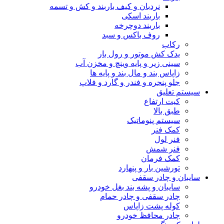
نردبان و کیف باربند و کش و تسمه
باربند اسکی
باربند دوچرخه
روف باکس و سبد
رکاب
یدک کش موتور و رول بار
سینی زیر و پایه وینچ و مخزن آب
زاپاس بند و مال بند و پایه ها
جلو پنجره و فندر و گارد و فلاپ
سیستم تعلیق
کیت ارتفاع
طبق بالا
سیستم پنوماتیک
کمک فنر
فنر لول
فنر شمش
کمک فرمان
تورشین بار و پنهارد
سایبان و چادر سقفی
سایبان و پشه بند بغل خودرو
چادر سقفی و چادر حمام
کوله پشت زاپاس
چادر محافظ خودرو