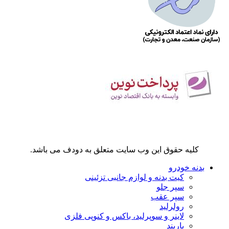
کلیه حقوق این وب سایت متعلق به دودف می باشد.
بدنه خودرو
کیت بدنه و لوازم جانبی تزئینی
سپر جلو
سپر عقب
رولرلید
لاینر و سوپرلید، باکس و کنوپی فلزی
باربند