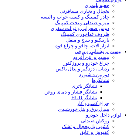
جعبه پلیمری
یخچال و بخاری مسافرتی
چادر کمپینگ و کیسه خواب و البسه
میز و صندلی و تخت کمپینگ
دوش صحرایی و توالت سفری
ظروف غذاخوری کمپینگ
باربیکیو و ساج و منقل
ابزار آلات، چاقو و چراغ قوه
بیسیم ،روشنایی و برقی
بیسیم و آنتن آفرود
چراغ خودرو و پروژکتور
ردیاب، دزدگیر و پدال باکس
دوربین داشبورد
نشانگرها
نشانگر باتری
نشانگر فشار و دمای روغن
نشانگر HUD
چراغ کمپ و کار
مبدل برق و پنل خورشیدی
لوازم داخل خودرو
روکش صندلی
کشو، ریل یخچال و تشک
کفپوش و عایق