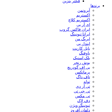
فیلتر بنزین
برندها
آیرونمن
اکستریم
اکستریم کلاچ
ای آر بی
ایران فاکس گروپ
ایرانا تیونینگ
ایربگ من
ایندل بی
بابل کارپت
باوفنگ
بلک اسنیک
بوش رنجر
بی اف گودریچ
پرماتکس
تاف داگ
توله
تی آر دی
تی جی تی
تی مکس
دف لاک
تیونینگ ویژن
دلفان آفرود