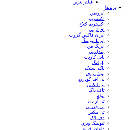
فیلتر بنزین
برندها
آیرونمن
اکستریم
اکستریم کلاچ
ای آر بی
ایران فاکس گروپ
ایرانا تیونینگ
ایربگ من
ایندل بی
بابل کارپت
باوفنگ
بلک اسنیک
بوش رنجر
بی اف گودریچ
پرماتکس
تاف داگ
توله
تی آر دی
تی جی تی
تی مکس
دف لاک
تیونینگ ویژن
دلفان آفرود