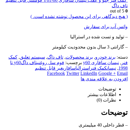
کمک فنر جلو و عقب نیسان سافاری Y61-60 فومسل قابل تنظیم
تاف داگ
out of 5
0
( هیچ دیدگاهی برای این محصول نوشته نشده است. )
واتس آپ برای سفارش
– تولید و تست شده در استرالیا
– گارانتی 3 سال بدون محدودیت کیلومتر
دسته:
برند خودرو
,
برند محصولات
,
تاف داگ
,
سیستم تعلیق
,
کمک
فنر
,
نیسان سافاری y60
برچسب:
فوم سل روغنیتاف داگy60 تا
1998
,
نیسانکمک فنراسترالیاسافاریغیر قابل تنظیم
Facebook
Twitter
LinkedIn
Google +
Email
افزودن به علاقه مندی ها
توضیحات
اطلاعات بیشتر
نظرات (0)
توضیحات
– قطر داخلی 40 میلیمتری