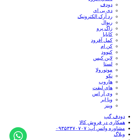
دودف
دی بی ای
رد آرک الکترونیک
ریوال
زاگ پرو
کایابا
کمل آفرود
کن ام
کنوود
لاین کیس
لستا
موتورولا
نکو
هاروپ
های لیفت
وی آر اس
ویا ایر
وینز
دودف گپ
همکاری در فروش کالا
مشاوره واتس آپ: ۰۹۳۵۳۳۷۰۷۰۷
وبلاگ