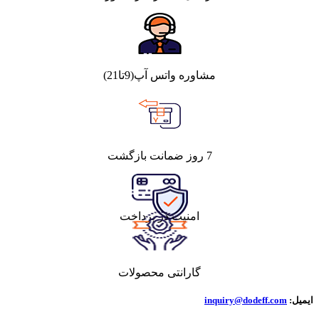
مشاوره واتس آپ(9تا21)
7 روز ضمانت بازگشت
امنیت در پرداخت
گارانتی محصولات
ایمیل:
inquiry@dodeff.com