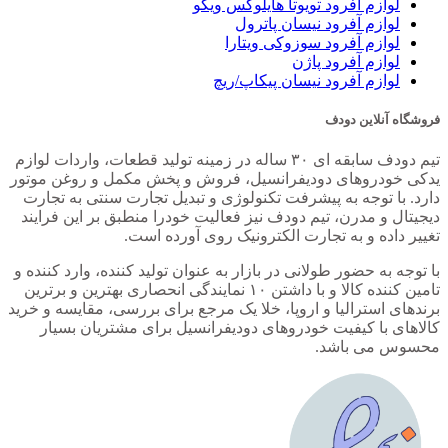
لوازم آفرود تویوتا هایلوکس ویگو
لوازم آفرود نیسان پاترول
لوازم آفرود سوزوکی ویتارا
لوازم آفرود پاژن
لوازم آفرود نیسان پیکاپ/ریچ
فروشگاه آنلاین دودف
تیم دودف سابقه ای ۳۰ ساله در زمینه تولید قطعات، واردات لوازم
یدکی خودروهای دودیفرانسیل، فروش و پخش مکمل و روغن موتور
دارد. با توجه به پیشرفت تکنولوژی و تبدیل تجارت سنتی به تجارت
دیجیتال و مدرن، تیم دودف نیز فعالیت خودرا منطبق بر این فرایند
تغییر داده و به تجارت الکترونیک روی آورده است.
با توجه به حضور طولانی در بازار به عنوان تولید کننده، وارد کننده و
تامین کننده کالا و با داشتن ۱۰ نمایندگی انحصاری بهترین و برترین
برندهای استرالیا و اروپا، خلا یک مرجع برای بررسی، مقایسه و خرید
کالاهای با کیفیت خودروهای دودیفرانسیل برای مشتریان بسیار
محسوس می باشد.