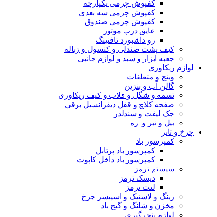
کفپوش چرمی یکپارچه
کفپوش چرمی سه بعدی
کفپوش چرمی صندوق
عایق درب موتور
رو داشبورد تافتینگ
کیف پشت صندلی و کنسول و زباله
جعبه ابزار و سبد و لوازم جانبی
لوازم ریکاوری
وینچ و متعلقات
گالن آب و بنزین
تسمه و شگل و قلاب و کیف ریکاوری
صفحه کلاچ و قفل دیفرانسیل برقی
جک لیفت و سندلدر
بیل و تبر و اره
چرخ و تایر
کمپرسور باد
کمپرسور باد پرتابل
کمپرسور باد داخل کاپوت
سیستم ترمز
دیسک ترمز
لنت ترمز
رینگ و لاستیک و اسپیسر چرخ
مخزن و شلنگ و گیج باد
لوازم پنچرگیری