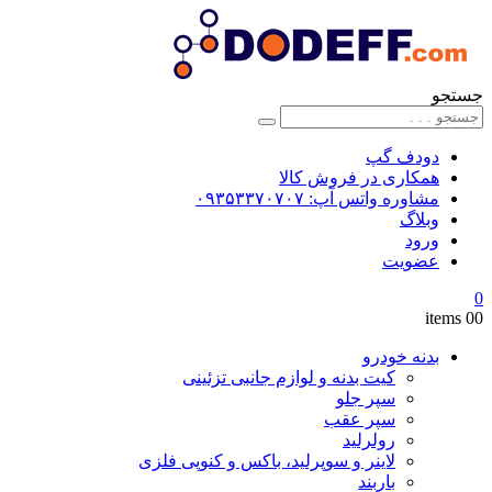
جستجو
دودف گپ
همکاری در فروش کالا
مشاوره واتس آپ: ۰۹۳۵۳۳۷۰۷۰۷
وبلاگ
ورود
عضویت
0
0
0 items
بدنه خودرو
کیت بدنه و لوازم جانبی تزئینی
سپر جلو
سپر عقب
رولرلید
لاینر و سوپرلید، باکس و کنوپی فلزی
باربند