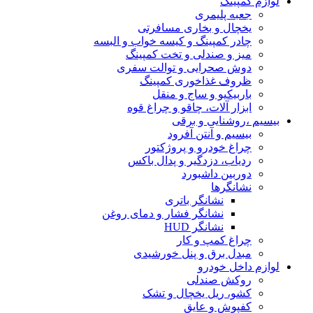
لوازم کمپینگ
جعبه پلیمری
یخچال و بخاری مسافرتی
چادر کمپینگ و کیسه خواب و البسه
میز و صندلی و تخت کمپینگ
دوش صحرایی و توالت سفری
ظروف غذاخوری کمپینگ
باربیکیو و ساج و منقل
ابزار آلات، چاقو و چراغ قوه
بیسیم ،روشنایی و برقی
بیسیم و آنتن آفرود
چراغ خودرو و پروژکتور
ردیاب، دزدگیر و پدال باکس
دوربین داشبورد
نشانگرها
نشانگر باتری
نشانگر فشار و دمای روغن
نشانگر HUD
چراغ کمپ و کار
مبدل برق و پنل خورشیدی
لوازم داخل خودرو
روکش صندلی
کشو، ریل یخچال و تشک
کفپوش و عایق