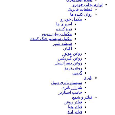
لوازم یدکی خودرو
قطعات فابریک
روان کننده ها
مکمل خودرو
اسپری ها
تمیزکننده
مکمل روغن موتور
مکمل سیستم خنک کننده
شیشه شور
اکتان
روغن موتور
روغن گیربکس
روغن دیفرانسیل
روغن ترمز
گریس
باتری
سیستم باتری دوبل
شارژر باتری
جامپ استارتر
فیلتر و شمع
فیلتر روغن
فیلتر هوا
فیلتر اتاق