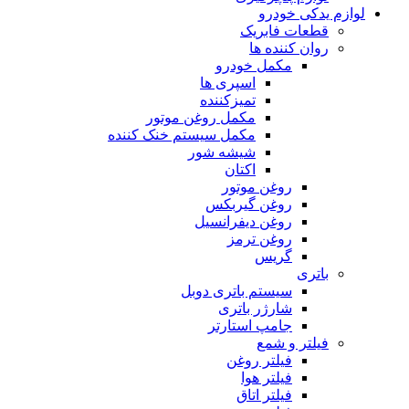
لوازم یدکی خودرو
قطعات فابریک
روان کننده ها
مکمل خودرو
اسپری ها
تمیزکننده
مکمل روغن موتور
مکمل سیستم خنک کننده
شیشه شور
اکتان
روغن موتور
روغن گیربکس
روغن دیفرانسیل
روغن ترمز
گریس
باتری
سیستم باتری دوبل
شارژر باتری
جامپ استارتر
فیلتر و شمع
فیلتر روغن
فیلتر هوا
فیلتر اتاق