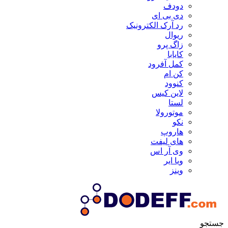
دودف
دی بی ای
رد آرک الکترونیک
ریوال
زاگ پرو
کایابا
کمل آفرود
کن ام
کنوود
لاین کیس
لستا
موتورولا
نکو
هاروپ
های لیفت
وی آر اس
ویا ایر
وینز
جستجو