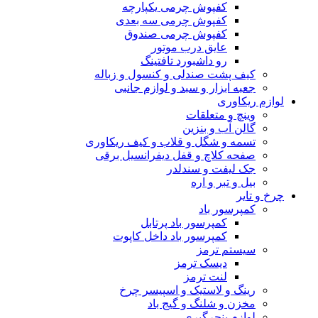
کفپوش چرمی یکپارچه
کفپوش چرمی سه بعدی
کفپوش چرمی صندوق
عایق درب موتور
رو داشبورد تافتینگ
کیف پشت صندلی و کنسول و زباله
جعبه ابزار و سبد و لوازم جانبی
لوازم ریکاوری
وینچ و متعلقات
گالن آب و بنزین
تسمه و شگل و قلاب و کیف ریکاوری
صفحه کلاچ و قفل دیفرانسیل برقی
جک لیفت و سندلدر
بیل و تبر و اره
چرخ و تایر
کمپرسور باد
کمپرسور باد پرتابل
کمپرسور باد داخل کاپوت
سیستم ترمز
دیسک ترمز
لنت ترمز
رینگ و لاستیک و اسپیسر چرخ
مخزن و شلنگ و گیج باد
لوازم پنچرگیری