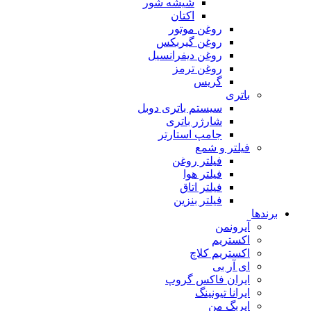
شیشه شور
اکتان
روغن موتور
روغن گیربکس
روغن دیفرانسیل
روغن ترمز
گریس
باتری
سیستم باتری دوبل
شارژر باتری
جامپ استارتر
فیلتر و شمع
فیلتر روغن
فیلتر هوا
فیلتر اتاق
فیلتر بنزین
برندها
آیرونمن
اکستریم
اکستریم کلاچ
ای آر بی
ایران فاکس گروپ
ایرانا تیونینگ
ایربگ من