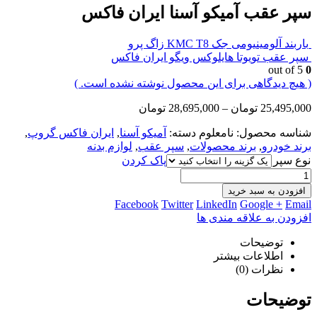
سپر عقب آمیکو آسنا ایران فاکس
باربند آلومینیومی جک KMC T8 زاگ پرو
سپر عقب تویوتا هایلوکس ویگو ایران فاکس
out of 5
0
( هیچ دیدگاهی برای این محصول نوشته نشده است. )
25,495,000
تومان
–
28,695,000
تومان
شناسه محصول:
نامعلوم
دسته:
آمیکو آسنا
,
ایران فاکس گروپ
,
برند خودرو
,
برند محصولات
,
سپر عقب
,
لوازم بدنه
نوع سپر
پاک کردن
افزودن به سبد خرید
Facebook
Twitter
LinkedIn
Google +
Email
افزودن به علاقه مندی ها
توضیحات
اطلاعات بیشتر
نظرات (0)
توضیحات