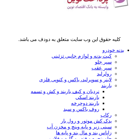
کلیه حقوق این وب سایت متعلق به دودف می باشد.
بدنه خودرو
کیت بدنه و لوازم جانبی تزئینی
سپر جلو
سپر عقب
رولرلید
لاینر و سوپرلید، باکس و کنوپی فلزی
باربند
نردبان و کیف باربند و کش و تسمه
باربند اسکی
باربند دوچرخه
روف باکس و سبد
رکاب
یدک کش موتور و رول بار
سینی زیر و پایه وینچ و مخزن آب
زاپاس بند و مال بند و پایه ها
جلو پنجره و فندر و گارد و فلاپ