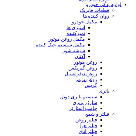
لوازم یدکی خودرو
قطعات فابریک
روان کننده ها
مکمل خودرو
اسپری ها
تمیزکننده
مکمل روغن موتور
مکمل سیستم خنک کننده
شیشه شور
اکتان
روغن موتور
روغن گیربکس
روغن دیفرانسیل
روغن ترمز
گریس
باتری
سیستم باتری دوبل
شارژر باتری
جامپ استارتر
فیلتر و شمع
فیلتر روغن
فیلتر هوا
فیلتر اتاق