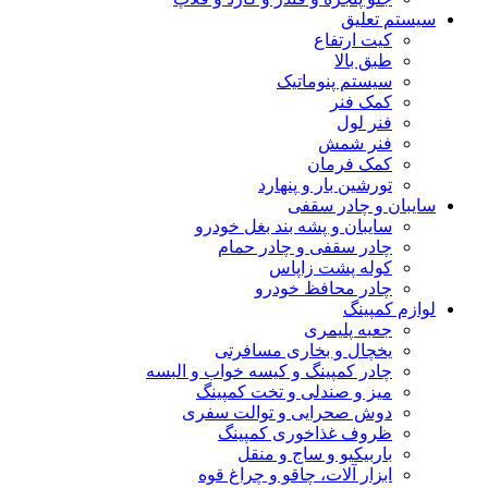
سیستم تعلیق
کیت ارتفاع
طبق بالا
سیستم پنوماتیک
کمک فنر
فنر لول
فنر شمش
کمک فرمان
تورشین بار و پنهارد
سایبان و چادر سقفی
سایبان و پشه بند بغل خودرو
چادر سقفی و چادر حمام
کوله پشت زاپاس
چادر محافظ خودرو
لوازم کمپینگ
جعبه پلیمری
یخچال و بخاری مسافرتی
چادر کمپینگ و کیسه خواب و البسه
میز و صندلی و تخت کمپینگ
دوش صحرایی و توالت سفری
ظروف غذاخوری کمپینگ
باربیکیو و ساج و منقل
ابزار آلات، چاقو و چراغ قوه