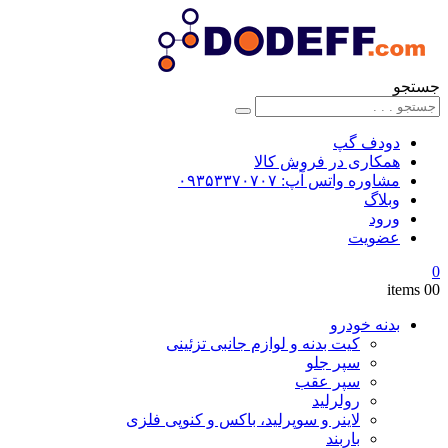
جستجو
دودف گپ
همکاری در فروش کالا
مشاوره واتس آپ: ۰۹۳۵۳۳۷۰۷۰۷
وبلاگ
ورود
عضویت
0
0
0 items
بدنه خودرو
کیت بدنه و لوازم جانبی تزئینی
سپر جلو
سپر عقب
رولرلید
لاینر و سوپرلید، باکس و کنوپی فلزی
باربند