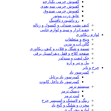
کفپوش چرمی یکپارچه
کفپوش چرمی سه بعدی
کفپوش چرمی صندوق
عایق درب موتور
رو داشبورد تافتینگ
کیف پشت صندلی و کنسول و زباله
جعبه ابزار و سبد و لوازم جانبی
لوازم ریکاوری
وینچ و متعلقات
گالن آب و بنزین
تسمه و شگل و قلاب و کیف ریکاوری
صفحه کلاچ و قفل دیفرانسیل برقی
جک لیفت و سندلدر
بیل و تبر و اره
چرخ و تایر
کمپرسور باد
کمپرسور باد پرتابل
کمپرسور باد داخل کاپوت
سیستم ترمز
دیسک ترمز
لنت ترمز
رینگ و لاستیک و اسپیسر چرخ
مخزن و شلنگ و گیج باد
لوازم پنچرگیری