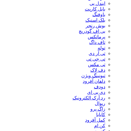
ایندل بی
بابل کارپت
باوفنگ
بلک اسنیک
بوش رنجر
بی اف گودریچ
پرماتکس
تاف داگ
توله
تی آر دی
تی جی تی
تی مکس
دف لاک
تیونینگ ویژن
دلفان آفرود
دودف
دی بی ای
رد آرک الکترونیک
ریوال
زاگ پرو
کایابا
کمل آفرود
کن ام