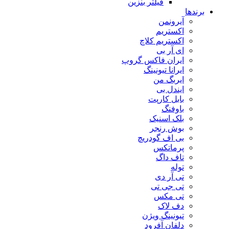
فیلتر بنزین
برندها
آیرونمن
اکستریم
اکستریم کلاچ
ای آر بی
ایران فاکس گروپ
ایرانا تیونینگ
ایربگ من
ایندل بی
بابل کارپت
باوفنگ
بلک اسنیک
بوش رنجر
بی اف گودریچ
پرماتکس
تاف داگ
توله
تی آر دی
تی جی تی
تی مکس
دف لاک
تیونینگ ویژن
دلفان آفرود