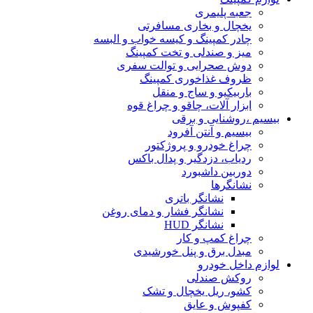
جعبه پلیمری
یخچال و بخاری مسافرتی
چادر کمپینگ و کیسه خواب و البسه
میز و صندلی و تخت کمپینگ
دوش صحرایی و توالت سفری
ظروف غذاخوری کمپینگ
باربیکیو و ساج و منقل
ابزار آلات، چاقو و چراغ قوه
بیسیم ،روشنایی و برقی
بیسیم و آنتن آفرود
چراغ خودرو و پروژکتور
ردیاب، دزدگیر و پدال باکس
دوربین داشبورد
نشانگرها
نشانگر باتری
نشانگر فشار و دمای روغن
نشانگر HUD
چراغ کمپ و کار
مبدل برق و پنل خورشیدی
لوازم داخل خودرو
روکش صندلی
کشو، ریل یخچال و تشک
کفپوش و عایق