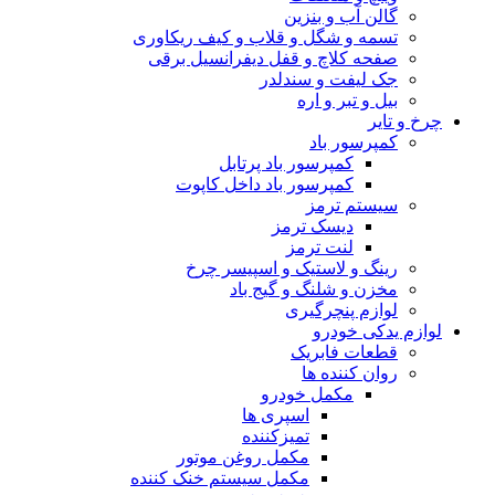
گالن آب و بنزین
تسمه و شگل و قلاب و کیف ریکاوری
صفحه کلاچ و قفل دیفرانسیل برقی
جک لیفت و سندلدر
بیل و تبر و اره
چرخ و تایر
کمپرسور باد
کمپرسور باد پرتابل
کمپرسور باد داخل کاپوت
سیستم ترمز
دیسک ترمز
لنت ترمز
رینگ و لاستیک و اسپیسر چرخ
مخزن و شلنگ و گیج باد
لوازم پنچرگیری
لوازم یدکی خودرو
قطعات فابریک
روان کننده ها
مکمل خودرو
اسپری ها
تمیزکننده
مکمل روغن موتور
مکمل سیستم خنک کننده