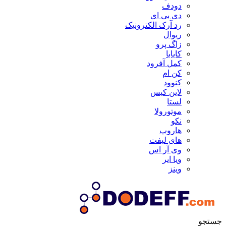
دودف
دی بی ای
رد آرک الکترونیک
ریوال
زاگ پرو
کایابا
کمل آفرود
کن ام
کنوود
لاین کیس
لستا
موتورولا
نکو
هاروپ
های لیفت
وی آر اس
ویا ایر
وینز
جستجو