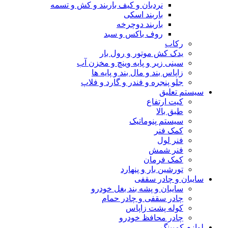
نردبان و کیف باربند و کش و تسمه
باربند اسکی
باربند دوچرخه
روف باکس و سبد
رکاب
یدک کش موتور و رول بار
سینی زیر و پایه وینچ و مخزن آب
زاپاس بند و مال بند و پایه ها
جلو پنجره و فندر و گارد و فلاپ
سیستم تعلیق
کیت ارتفاع
طبق بالا
سیستم پنوماتیک
کمک فنر
فنر لول
فنر شمش
کمک فرمان
تورشین بار و پنهارد
سایبان و چادر سقفی
سایبان و پشه بند بغل خودرو
چادر سقفی و چادر حمام
کوله پشت زاپاس
چادر محافظ خودرو
لوازم کمپینگ