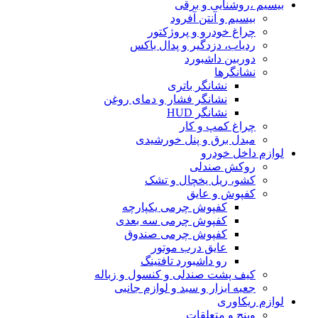
بیسیم ،روشنایی و برقی
بیسیم و آنتن آفرود
چراغ خودرو و پروژکتور
ردیاب، دزدگیر و پدال باکس
دوربین داشبورد
نشانگرها
نشانگر باتری
نشانگر فشار و دمای روغن
نشانگر HUD
چراغ کمپ و کار
مبدل برق و پنل خورشیدی
لوازم داخل خودرو
روکش صندلی
کشو، ریل یخچال و تشک
کفپوش و عایق
کفپوش چرمی یکپارچه
کفپوش چرمی سه بعدی
کفپوش چرمی صندوق
عایق درب موتور
رو داشبورد تافتینگ
کیف پشت صندلی و کنسول و زباله
جعبه ابزار و سبد و لوازم جانبی
لوازم ریکاوری
وینچ و متعلقات