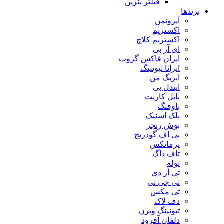
فیلتر بنزین
برندها
آیرونمن
اکستریم
اکستریم کلاچ
ای آر بی
ایران فاکس گروپ
ایرانا تیونینگ
ایربگ من
ایندل بی
بابل کارپت
باوفنگ
بلک اسنیک
بوش رنجر
بی اف گودریچ
پرماتکس
تاف داگ
توله
تی آر دی
تی جی تی
تی مکس
دف لاک
تیونینگ ویژن
دلفان آفرود