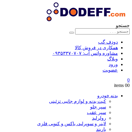
جستجو
دودف گپ
همکاری در فروش کالا
مشاوره واتس آپ: ۰۹۳۵۳۳۷۰۷۰۷
وبلاگ
ورود
عضویت
0
0
0 items
بدنه خودرو
کیت بدنه و لوازم جانبی تزئینی
سپر جلو
سپر عقب
رولرلید
لاینر و سوپرلید، باکس و کنوپی فلزی
باربند