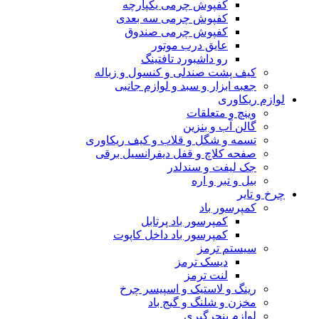
کفپوش چرمی یکپارچه
کفپوش چرمی سه بعدی
کفپوش چرمی صندوق
عایق درب موتور
رو داشبورد تافتینگ
کیف پشت صندلی و کنسول و زباله
جعبه ابزار و سبد و لوازم جانبی
لوازم ریکاوری
وینچ و متعلقات
گالن آب و بنزین
تسمه و شگل و قلاب و کیف ریکاوری
صفحه کلاچ و قفل دیفرانسیل برقی
جک لیفت و سندلدر
بیل و تبر و اره
چرخ و تایر
کمپرسور باد
کمپرسور باد پرتابل
کمپرسور باد داخل کاپوت
سیستم ترمز
دیسک ترمز
لنت ترمز
رینگ و لاستیک و اسپیسر چرخ
مخزن و شلنگ و گیج باد
لوازم پنچرگیری