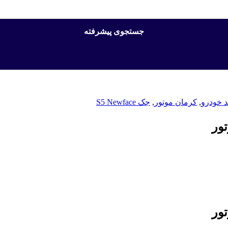
جستجوی پیشرفته
د خودرو
,
کرمان موتور
,
جک S5 Newface