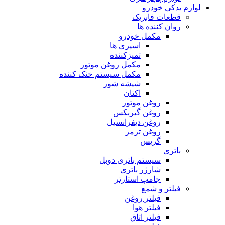
لوازم یدکی خودرو
قطعات فابریک
روان کننده ها
مکمل خودرو
اسپری ها
تمیزکننده
مکمل روغن موتور
مکمل سیستم خنک کننده
شیشه شور
اکتان
روغن موتور
روغن گیربکس
روغن دیفرانسیل
روغن ترمز
گریس
باتری
سیستم باتری دوبل
شارژر باتری
جامپ استارتر
فیلتر و شمع
فیلتر روغن
فیلتر هوا
فیلتر اتاق