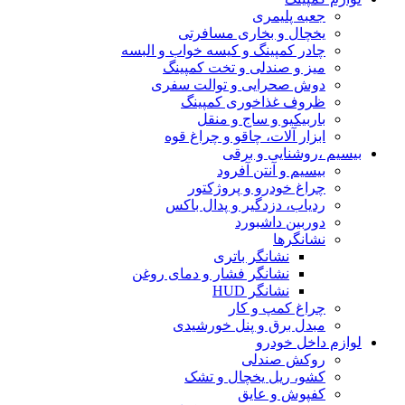
جعبه پلیمری
یخچال و بخاری مسافرتی
چادر کمپینگ و کیسه خواب و البسه
میز و صندلی و تخت کمپینگ
دوش صحرایی و توالت سفری
ظروف غذاخوری کمپینگ
باربیکیو و ساج و منقل
ابزار آلات، چاقو و چراغ قوه
بیسیم ،روشنایی و برقی
بیسیم و آنتن آفرود
چراغ خودرو و پروژکتور
ردیاب، دزدگیر و پدال باکس
دوربین داشبورد
نشانگرها
نشانگر باتری
نشانگر فشار و دمای روغن
نشانگر HUD
چراغ کمپ و کار
مبدل برق و پنل خورشیدی
لوازم داخل خودرو
روکش صندلی
کشو، ریل یخچال و تشک
کفپوش و عایق