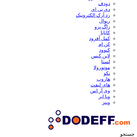
دودف
دی بی ای
رد آرک الکترونیک
ریوال
زاگ پرو
کایابا
کمل آفرود
کن ام
کنوود
لاین کیس
لستا
موتورولا
نکو
هاروپ
های لیفت
وی آر اس
ویا ایر
وینز
جستجو