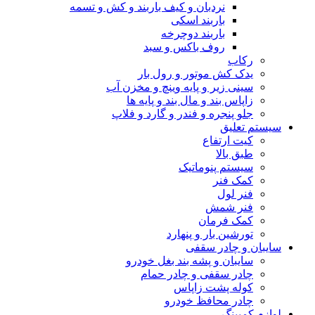
نردبان و کیف باربند و کش و تسمه
باربند اسکی
باربند دوچرخه
روف باکس و سبد
رکاب
یدک کش موتور و رول بار
سینی زیر و پایه وینچ و مخزن آب
زاپاس بند و مال بند و پایه ها
جلو پنجره و فندر و گارد و فلاپ
سیستم تعلیق
کیت ارتفاع
طبق بالا
سیستم پنوماتیک
کمک فنر
فنر لول
فنر شمش
کمک فرمان
تورشین بار و پنهارد
سایبان و چادر سقفی
سایبان و پشه بند بغل خودرو
چادر سقفی و چادر حمام
کوله پشت زاپاس
چادر محافظ خودرو
لوازم کمپینگ