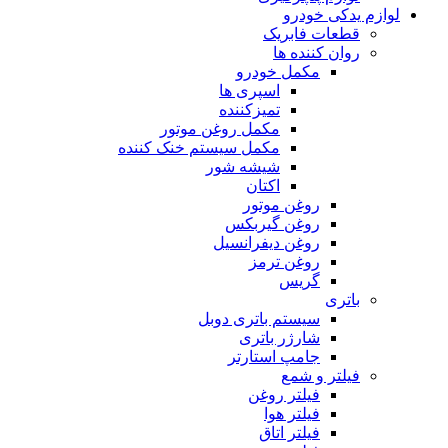
لوازم یدکی خودرو
قطعات فابریک
روان کننده ها
مکمل خودرو
اسپری ها
تمیزکننده
مکمل روغن موتور
مکمل سیستم خنک کننده
شیشه شور
اکتان
روغن موتور
روغن گیربکس
روغن دیفرانسیل
روغن ترمز
گریس
باتری
سیستم باتری دوبل
شارژر باتری
جامپ استارتر
فیلتر و شمع
فیلتر روغن
فیلتر هوا
فیلتر اتاق