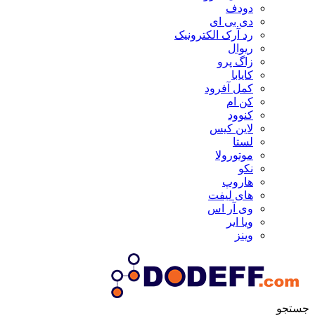
دودف
دی بی ای
رد آرک الکترونیک
ریوال
زاگ پرو
کایابا
کمل آفرود
کن ام
کنوود
لاین کیس
لستا
موتورولا
نکو
هاروپ
های لیفت
وی آر اس
ویا ایر
وینز
جستجو