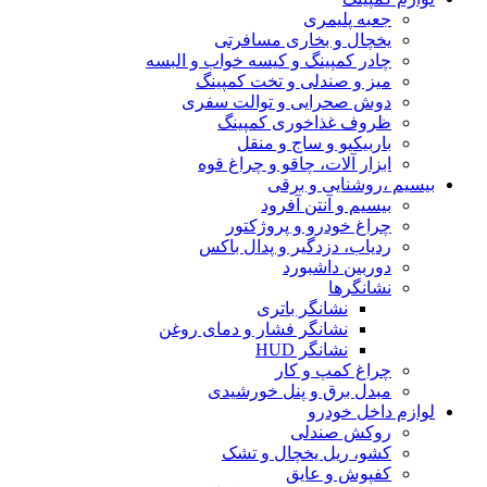
جعبه پلیمری
یخچال و بخاری مسافرتی
چادر کمپینگ و کیسه خواب و البسه
میز و صندلی و تخت کمپینگ
دوش صحرایی و توالت سفری
ظروف غذاخوری کمپینگ
باربیکیو و ساج و منقل
ابزار آلات، چاقو و چراغ قوه
بیسیم ،روشنایی و برقی
بیسیم و آنتن آفرود
چراغ خودرو و پروژکتور
ردیاب، دزدگیر و پدال باکس
دوربین داشبورد
نشانگرها
نشانگر باتری
نشانگر فشار و دمای روغن
نشانگر HUD
چراغ کمپ و کار
مبدل برق و پنل خورشیدی
لوازم داخل خودرو
روکش صندلی
کشو، ریل یخچال و تشک
کفپوش و عایق