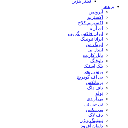
فیلتر بنزین
برندها
آیرونمن
اکستریم
اکستریم کلاچ
ای آر بی
ایران فاکس گروپ
ایرانا تیونینگ
ایربگ من
ایندل بی
بابل کارپت
باوفنگ
بلک اسنیک
بوش رنجر
بی اف گودریچ
پرماتکس
تاف داگ
توله
تی آر دی
تی جی تی
تی مکس
دف لاک
تیونینگ ویژن
دلفان آفرود