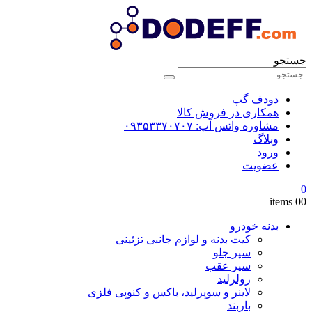
جستجو
دودف گپ
همکاری در فروش کالا
مشاوره واتس آپ: ۰۹۳۵۳۳۷۰۷۰۷
وبلاگ
ورود
عضویت
0
0
0 items
بدنه خودرو
کیت بدنه و لوازم جانبی تزئینی
سپر جلو
سپر عقب
رولرلید
لاینر و سوپرلید، باکس و کنوپی فلزی
باربند