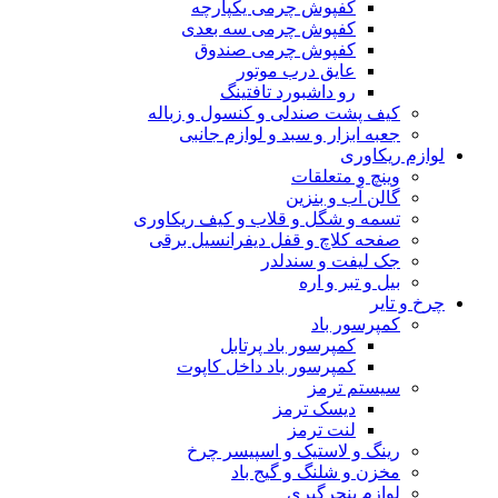
کفپوش چرمی یکپارچه
کفپوش چرمی سه بعدی
کفپوش چرمی صندوق
عایق درب موتور
رو داشبورد تافتینگ
کیف پشت صندلی و کنسول و زباله
جعبه ابزار و سبد و لوازم جانبی
لوازم ریکاوری
وینچ و متعلقات
گالن آب و بنزین
تسمه و شگل و قلاب و کیف ریکاوری
صفحه کلاچ و قفل دیفرانسیل برقی
جک لیفت و سندلدر
بیل و تبر و اره
چرخ و تایر
کمپرسور باد
کمپرسور باد پرتابل
کمپرسور باد داخل کاپوت
سیستم ترمز
دیسک ترمز
لنت ترمز
رینگ و لاستیک و اسپیسر چرخ
مخزن و شلنگ و گیج باد
لوازم پنچرگیری