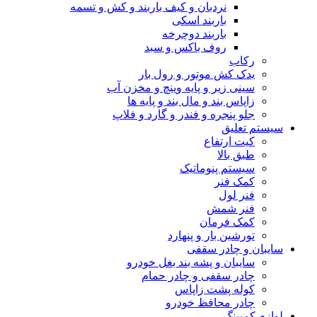
نردبان و کیف باربند و کش و تسمه
باربند اسکی
باربند دوچرخه
روف باکس و سبد
رکاب
یدک کش موتور و رول بار
سینی زیر و پایه وینچ و مخزن آب
زاپاس بند و مال بند و پایه ها
جلو پنجره و فندر و گارد و فلاپ
سیستم تعلیق
کیت ارتفاع
طبق بالا
سیستم پنوماتیک
کمک فنر
فنر لول
فنر شمش
کمک فرمان
تورشین بار و پنهارد
سایبان و چادر سقفی
سایبان و پشه بند بغل خودرو
چادر سقفی و چادر حمام
کوله پشت زاپاس
چادر محافظ خودرو
لوازم کمپینگ