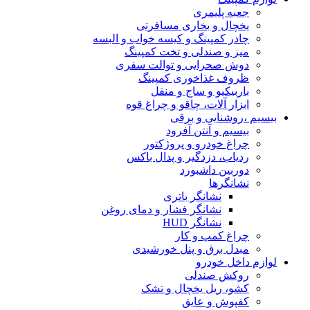
جعبه پلیمری
یخچال و بخاری مسافرتی
چادر کمپینگ و کیسه خواب و البسه
میز و صندلی و تخت کمپینگ
دوش صحرایی و توالت سفری
ظروف غذاخوری کمپینگ
باربیکیو و ساج و منقل
ابزار آلات، چاقو و چراغ قوه
بیسیم ،روشنایی و برقی
بیسیم و آنتن آفرود
چراغ خودرو و پروژکتور
ردیاب، دزدگیر و پدال باکس
دوربین داشبورد
نشانگرها
نشانگر باتری
نشانگر فشار و دمای روغن
نشانگر HUD
چراغ کمپ و کار
مبدل برق و پنل خورشیدی
لوازم داخل خودرو
روکش صندلی
کشو، ریل یخچال و تشک
کفپوش و عایق