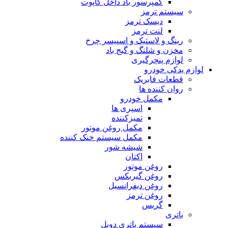
کمپرسور باد داخل کاپوت
سیستم ترمز
دیسک ترمز
لنت ترمز
رینگ و لاستیک و اسپیسر چرخ
مخزن و شلنگ و گیج باد
لوازم پنچرگیری
لوازم یدکی خودرو
قطعات فابریک
روان کننده ها
مکمل خودرو
اسپری ها
تمیزکننده
مکمل روغن موتور
مکمل سیستم خنک کننده
شیشه شور
اکتان
روغن موتور
روغن گیربکس
روغن دیفرانسیل
روغن ترمز
گریس
باتری
سیستم باتری دوبل