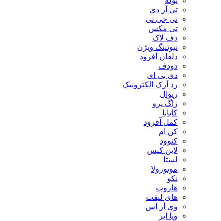
توله
تی آر دی
تی جی تی
تی مکس
دف لاک
تیونینگ ویژن
دلفان آفرود
دودف
دی بی ای
رد آرک الکترونیک
ریوال
زاگ پرو
کایابا
کمل آفرود
کن ام
کنوود
لاین کیس
لستا
موتورولا
نکو
هاروپ
های لیفت
وی آر اس
ویا ایر