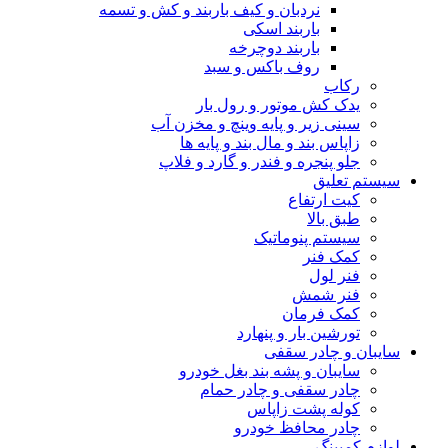
نردبان و کیف باربند و کش و تسمه
باربند اسکی
باربند دوچرخه
روف باکس و سبد
رکاب
یدک کش موتور و رول بار
سینی زیر و پایه وینچ و مخزن آب
زاپاس بند و مال بند و پایه ها
جلو پنجره و فندر و گارد و فلاپ
سیستم تعلیق
کیت ارتفاع
طبق بالا
سیستم پنوماتیک
کمک فنر
فنر لول
فنر شمش
کمک فرمان
تورشین بار و پنهارد
سایبان و چادر سقفی
سایبان و پشه بند بغل خودرو
چادر سقفی و چادر حمام
کوله پشت زاپاس
چادر محافظ خودرو
لوازم کمپینگ