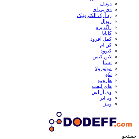
دودف
دی بی ای
رد آرک الکترونیک
ریوال
زاگ پرو
کایابا
کمل آفرود
کن ام
کنوود
لاین کیس
لستا
موتورولا
نکو
هاروپ
های لیفت
وی آر اس
ویا ایر
وینز
جستجو