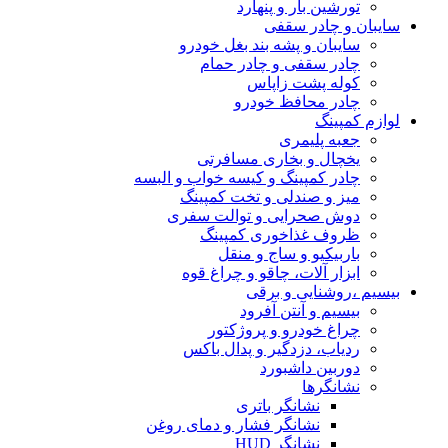
تورشین بار و پنهارد
سایبان و چادر سقفی
سایبان و پشه بند بغل خودرو
چادر سقفی و چادر حمام
کوله پشت زاپاس
چادر محافظ خودرو
لوازم کمپینگ
جعبه پلیمری
یخچال و بخاری مسافرتی
چادر کمپینگ و کیسه خواب و البسه
میز و صندلی و تخت کمپینگ
دوش صحرایی و توالت سفری
ظروف غذاخوری کمپینگ
باربیکیو و ساج و منقل
ابزار آلات، چاقو و چراغ قوه
بیسیم ،روشنایی و برقی
بیسیم و آنتن آفرود
چراغ خودرو و پروژکتور
ردیاب، دزدگیر و پدال باکس
دوربین داشبورد
نشانگرها
نشانگر باتری
نشانگر فشار و دمای روغن
نشانگر HUD