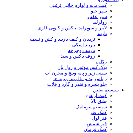
کیت بدنه و لوازم جانبی تزئینی
سپر جلو
سپر عقب
رولرلید
لاینر و سوپرلید، باکس و کنوپی فلزی
باربند
نردبان و کیف باربند و کش و تسمه
باربند اسکی
باربند دوچرخه
روف باکس و سبد
رکاب
یدک کش موتور و رول بار
سینی زیر و پایه وینچ و مخزن آب
زاپاس بند و مال بند و پایه ها
جلو پنجره و فندر و گارد و فلاپ
سیستم تعلیق
کیت ارتفاع
طبق بالا
سیستم پنوماتیک
کمک فنر
فنر لول
فنر شمش
کمک فرمان