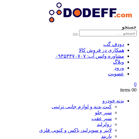
جستجو
دودف گپ
همکاری در فروش کالا
مشاوره واتس آپ: ۰۹۳۵۳۳۷۰۷۰۷
وبلاگ
ورود
عضویت
0
0
0 items
بدنه خودرو
کیت بدنه و لوازم جانبی تزئینی
سپر جلو
سپر عقب
رولرلید
لاینر و سوپرلید، باکس و کنوپی فلزی
باربند