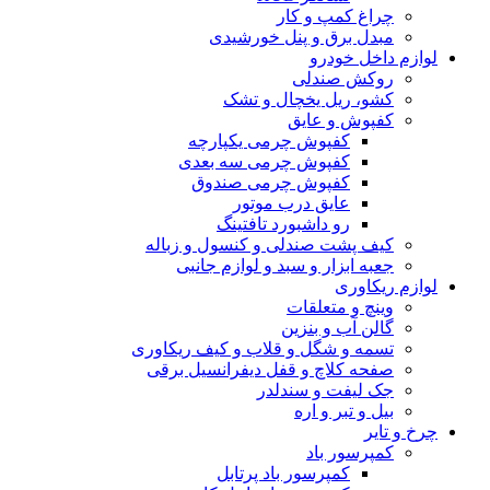
چراغ کمپ و کار
مبدل برق و پنل خورشیدی
لوازم داخل خودرو
روکش صندلی
کشو، ریل یخچال و تشک
کفپوش و عایق
کفپوش چرمی یکپارچه
کفپوش چرمی سه بعدی
کفپوش چرمی صندوق
عایق درب موتور
رو داشبورد تافتینگ
کیف پشت صندلی و کنسول و زباله
جعبه ابزار و سبد و لوازم جانبی
لوازم ریکاوری
وینچ و متعلقات
گالن آب و بنزین
تسمه و شگل و قلاب و کیف ریکاوری
صفحه کلاچ و قفل دیفرانسیل برقی
جک لیفت و سندلدر
بیل و تبر و اره
چرخ و تایر
کمپرسور باد
کمپرسور باد پرتابل