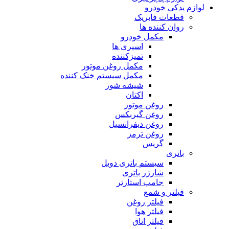
لوازم یدکی خودرو
قطعات فابریک
روان کننده ها
مکمل خودرو
اسپری ها
تمیزکننده
مکمل روغن موتور
مکمل سیستم خنک کننده
شیشه شور
اکتان
روغن موتور
روغن گیربکس
روغن دیفرانسیل
روغن ترمز
گریس
باتری
سیستم باتری دوبل
شارژر باتری
جامپ استارتر
فیلتر و شمع
فیلتر روغن
فیلتر هوا
فیلتر اتاق