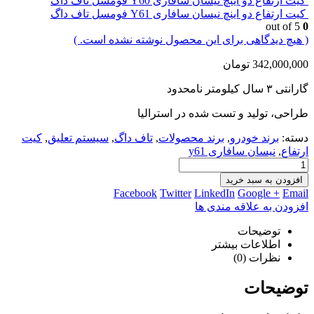
کیت ارتفاع دو اینچ نیسان سافاری Y60 فومسل تاف داگ
کیت ارتفاع دو اینچ نیسان سافاری Y61 فومسل تاف داگ
out of 5
0
( هیچ دیدگاهی برای این محصول نوشته نشده است. )
342,000,000
تومان
گارانتی ۳ سال کیلومتر نامحدود
طراحی، تولید و تست شده در استرالیا
دسته:
برند خودرو
,
برند محصولات
,
تاف داگ
,
سیستم تعلیق
,
کیت
ارتفاع
,
نیسان سافاری y61
افزودن به سبد خرید
Facebook
Twitter
LinkedIn
Google +
Email
افزودن به علاقه مندی ها
توضیحات
اطلاعات بیشتر
نظرات (0)
توضیحات