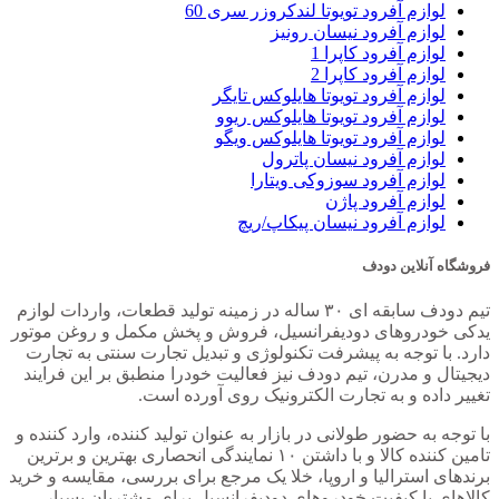
لوازم آفرود تویوتا لندکروزر سری 60
لوازم آفرود نیسان رونیز
لوازم آفرود کاپرا 1
لوازم آفرود کاپرا 2
لوازم آفرود تویوتا هایلوکس تایگر
لوازم آفرود تویوتا هایلوکس ریوو
لوازم آفرود تویوتا هایلوکس ویگو
لوازم آفرود نیسان پاترول
لوازم آفرود سوزوکی ویتارا
لوازم آفرود پاژن
لوازم آفرود نیسان پیکاپ/ریچ
فروشگاه آنلاین دودف
تیم دودف سابقه ای ۳۰ ساله در زمینه تولید قطعات، واردات لوازم
یدکی خودروهای دودیفرانسیل، فروش و پخش مکمل و روغن موتور
دارد. با توجه به پیشرفت تکنولوژی و تبدیل تجارت سنتی به تجارت
دیجیتال و مدرن، تیم دودف نیز فعالیت خودرا منطبق بر این فرایند
تغییر داده و به تجارت الکترونیک روی آورده است.
با توجه به حضور طولانی در بازار به عنوان تولید کننده، وارد کننده و
تامین کننده کالا و با داشتن ۱۰ نمایندگی انحصاری بهترین و برترین
برندهای استرالیا و اروپا، خلا یک مرجع برای بررسی، مقایسه و خرید
کالاهای با کیفیت خودروهای دودیفرانسیل برای مشتریان بسیار