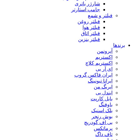
شارژر باتری
جامپ استارتر
فیلتر و شمع
فیلتر روغن
فیلتر هوا
فیلتر اتاق
فیلتر بنزین
برندها
آیرونمن
اکستریم
اکستریم کلاچ
ای آر بی
ایران فاکس گروپ
ایرانا تیونینگ
ایربگ من
ایندل بی
بابل کارپت
باوفنگ
بلک اسنیک
بوش رنجر
بی اف گودریچ
پرماتکس
تاف داگ