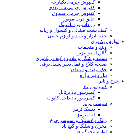
کفپوش چرمی یکپارچه
کفپوش چرمی سه بعدی
کفپوش چرمی صندوق
عایق درب موتور
رو داشبورد تافتینگ
کیف پشت صندلی و کنسول و زباله
جعبه ابزار و سبد و لوازم جانبی
لوازم ریکاوری
وینچ و متعلقات
گالن آب و بنزین
تسمه و شگل و قلاب و کیف ریکاوری
صفحه کلاچ و قفل دیفرانسیل برقی
جک لیفت و سندلدر
بیل و تبر و اره
چرخ و تایر
کمپرسور باد
کمپرسور باد پرتابل
کمپرسور باد داخل کاپوت
سیستم ترمز
دیسک ترمز
لنت ترمز
رینگ و لاستیک و اسپیسر چرخ
مخزن و شلنگ و گیج باد
لوازم پنچرگیری