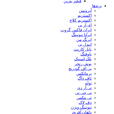
فیلتر بنزین
برندها
آیرونمن
اکستریم
اکستریم کلاچ
ای آر بی
ایران فاکس گروپ
ایرانا تیونینگ
ایربگ من
ایندل بی
بابل کارپت
باوفنگ
بلک اسنیک
بوش رنجر
بی اف گودریچ
پرماتکس
تاف داگ
توله
تی آر دی
تی جی تی
تی مکس
دف لاک
تیونینگ ویژن
دلفان آفرود