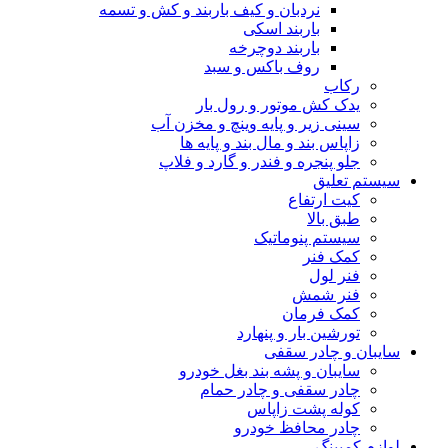
نردبان و کیف باربند و کش و تسمه
باربند اسکی
باربند دوچرخه
روف باکس و سبد
رکاب
یدک کش موتور و رول بار
سینی زیر و پایه وینچ و مخزن آب
زاپاس بند و مال بند و پایه ها
جلو پنجره و فندر و گارد و فلاپ
سیستم تعلیق
کیت ارتفاع
طبق بالا
سیستم پنوماتیک
کمک فنر
فنر لول
فنر شمش
کمک فرمان
تورشین بار و پنهارد
سایبان و چادر سقفی
سایبان و پشه بند بغل خودرو
چادر سقفی و چادر حمام
کوله پشت زاپاس
چادر محافظ خودرو
لوازم کمپینگ