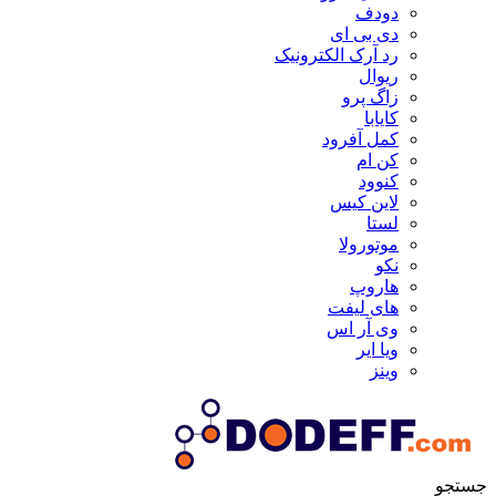
دودف
دی بی ای
رد آرک الکترونیک
ریوال
زاگ پرو
کایابا
کمل آفرود
کن ام
کنوود
لاین کیس
لستا
موتورولا
نکو
هاروپ
های لیفت
وی آر اس
ویا ایر
وینز
جستجو