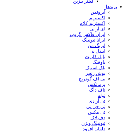
فیلتر بنزین
برندها
آیرونمن
اکستریم
اکستریم کلاچ
ای آر بی
ایران فاکس گروپ
ایرانا تیونینگ
ایربگ من
ایندل بی
بابل کارپت
باوفنگ
بلک اسنیک
بوش رنجر
بی اف گودریچ
پرماتکس
تاف داگ
توله
تی آر دی
تی جی تی
تی مکس
دف لاک
تیونینگ ویژن
دلفان آفرود