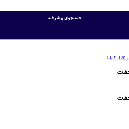
جستجوی پیشرفته
12
,
کایابا