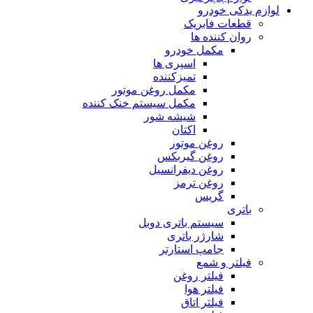
لوازم یدکی خودرو
قطعات فابریک
روان کننده ها
مکمل خودرو
اسپری ها
تمیزکننده
مکمل روغن موتور
مکمل سیستم خنک کننده
شیشه شور
اکتان
روغن موتور
روغن گیربکس
روغن دیفرانسیل
روغن ترمز
گریس
باتری
سیستم باتری دوبل
شارژر باتری
جامپ استارتر
فیلتر و شمع
فیلتر روغن
فیلتر هوا
فیلتر اتاق