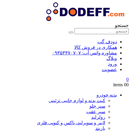
جستجو
دودف گپ
همکاری در فروش کالا
مشاوره واتس آپ: ۰۹۳۵۳۳۷۰۷۰۷
وبلاگ
ورود
عضویت
0
0
0 items
بدنه خودرو
کیت بدنه و لوازم جانبی تزئینی
سپر جلو
سپر عقب
رولرلید
لاینر و سوپرلید، باکس و کنوپی فلزی
باربند