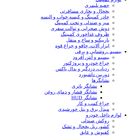
جعبه پلیمری
یخچال و بخاری مسافرتی
چادر کمپینگ و کیسه خواب و البسه
میز و صندلی و تخت کمپینگ
دوش صحرایی و توالت سفری
ظروف غذاخوری کمپینگ
باربیکیو و ساج و منقل
ابزار آلات، چاقو و چراغ قوه
بیسیم ،روشنایی و برقی
بیسیم و آنتن آفرود
چراغ خودرو و پروژکتور
ردیاب، دزدگیر و پدال باکس
دوربین داشبورد
نشانگرها
نشانگر باتری
نشانگر فشار و دمای روغن
نشانگر HUD
چراغ کمپ و کار
مبدل برق و پنل خورشیدی
لوازم داخل خودرو
روکش صندلی
کشو، ریل یخچال و تشک
کفپوش و عایق