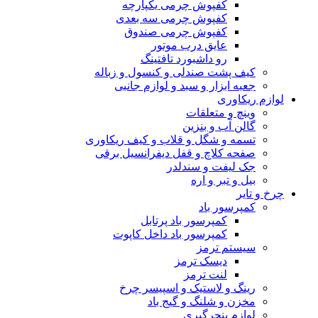
کفپوش چرمی یکپارچه
کفپوش چرمی سه بعدی
کفپوش چرمی صندوق
عایق درب موتور
رو داشبورد تافتینگ
کیف پشت صندلی و کنسول و زباله
جعبه ابزار و سبد و لوازم جانبی
لوازم ریکاوری
وینچ و متعلقات
گالن آب و بنزین
تسمه و شگل و قلاب و کیف ریکاوری
صفحه کلاچ و قفل دیفرانسیل برقی
جک لیفت و سندلدر
بیل و تبر و اره
چرخ و تایر
کمپرسور باد
کمپرسور باد پرتابل
کمپرسور باد داخل کاپوت
سیستم ترمز
دیسک ترمز
لنت ترمز
رینگ و لاستیک و اسپیسر چرخ
مخزن و شلنگ و گیج باد
لوازم پنچرگیری