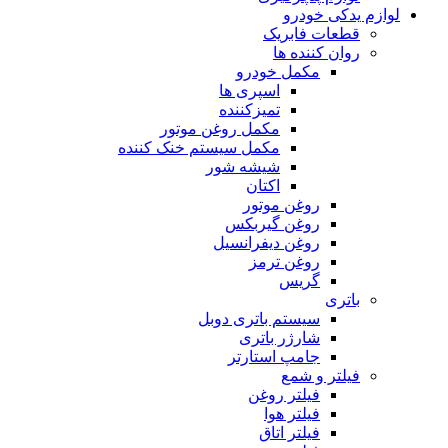
لوازم یدکی خودرو
قطعات فابریک
روان کننده ها
مکمل خودرو
اسپری ها
تمیزکننده
مکمل روغن موتور
مکمل سیستم خنک کننده
شیشه شور
اکتان
روغن موتور
روغن گیربکس
روغن دیفرانسیل
روغن ترمز
گریس
باتری
سیستم باتری دوبل
شارژر باتری
جامپ استارتر
فیلتر و شمع
فیلتر روغن
فیلتر هوا
فیلتر اتاق