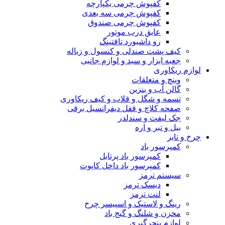
کفپوش چرمی یکپارچه
کفپوش چرمی سه بعدی
کفپوش چرمی صندوق
عایق درب موتور
رو داشبورد تافتینگ
کیف پشت صندلی و کنسول و زباله
جعبه ابزار و سبد و لوازم جانبی
لوازم ریکاوری
وینچ و متعلقات
گالن آب و بنزین
تسمه و شگل و قلاب و کیف ریکاوری
صفحه کلاچ و قفل دیفرانسیل برقی
جک لیفت و سندلدر
بیل و تبر و اره
چرخ و تایر
کمپرسور باد
کمپرسور باد پرتابل
کمپرسور باد داخل کاپوت
سیستم ترمز
دیسک ترمز
لنت ترمز
رینگ و لاستیک و اسپیسر چرخ
مخزن و شلنگ و گیج باد
لوازم پنچرگیری