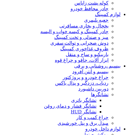
کوله پشت زاپاس
چادر محافظ خودرو
لوازم کمپینگ
جعبه پلیمری
یخچال و بخاری مسافرتی
چادر کمپینگ و کیسه خواب و البسه
میز و صندلی و تخت کمپینگ
دوش صحرایی و توالت سفری
ظروف غذاخوری کمپینگ
باربیکیو و ساج و منقل
ابزار آلات، چاقو و چراغ قوه
بیسیم ،روشنایی و برقی
بیسیم و آنتن آفرود
چراغ خودرو و پروژکتور
ردیاب، دزدگیر و پدال باکس
دوربین داشبورد
نشانگرها
نشانگر باتری
نشانگر فشار و دمای روغن
نشانگر HUD
چراغ کمپ و کار
مبدل برق و پنل خورشیدی
لوازم داخل خودرو
روکش صندلی