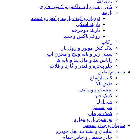
رولرلید
لاینر و سوپرلید، باکس و کنوپی فلزی
باربند
نردبان و کیف باربند و کش و تسمه
باربند اسکی
باربند دوچرخه
روف باکس و سبد
رکاب
یدک کش موتور و رول بار
سینی زیر و پایه وینچ و مخزن آب
زاپاس بند و مال بند و پایه ها
جلو پنجره و فندر و گارد و فلاپ
سیستم تعلیق
کیت ارتفاع
طبق بالا
سیستم پنوماتیک
کمک فنر
فنر لول
فنر شمش
کمک فرمان
تورشین بار و پنهارد
سایبان و چادر سقفی
سایبان و پشه بند بغل خودرو
چادر سقفی و چادر حمام