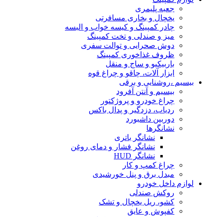
جعبه پلیمری
یخچال و بخاری مسافرتی
چادر کمپینگ و کیسه خواب و البسه
میز و صندلی و تخت کمپینگ
دوش صحرایی و توالت سفری
ظروف غذاخوری کمپینگ
باربیکیو و ساج و منقل
ابزار آلات، چاقو و چراغ قوه
بیسیم ،روشنایی و برقی
بیسیم و آنتن آفرود
چراغ خودرو و پروژکتور
ردیاب، دزدگیر و پدال باکس
دوربین داشبورد
نشانگرها
نشانگر باتری
نشانگر فشار و دمای روغن
نشانگر HUD
چراغ کمپ و کار
مبدل برق و پنل خورشیدی
لوازم داخل خودرو
روکش صندلی
کشو، ریل یخچال و تشک
کفپوش و عایق