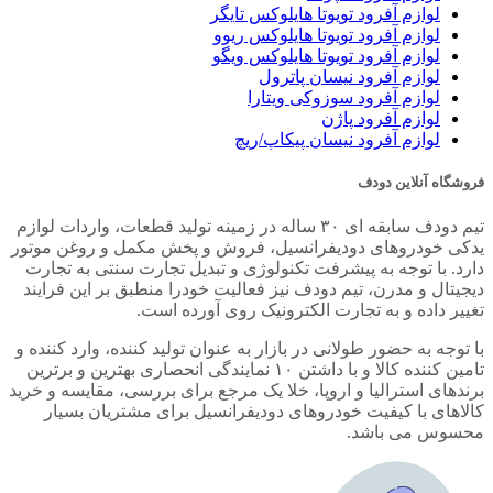
لوازم آفرود تویوتا هایلوکس تایگر
لوازم آفرود تویوتا هایلوکس ریوو
لوازم آفرود تویوتا هایلوکس ویگو
لوازم آفرود نیسان پاترول
لوازم آفرود سوزوکی ویتارا
لوازم آفرود پاژن
لوازم آفرود نیسان پیکاپ/ریچ
فروشگاه آنلاین دودف
تیم دودف سابقه ای ۳۰ ساله در زمینه تولید قطعات، واردات لوازم
یدکی خودروهای دودیفرانسیل، فروش و پخش مکمل و روغن موتور
دارد. با توجه به پیشرفت تکنولوژی و تبدیل تجارت سنتی به تجارت
دیجیتال و مدرن، تیم دودف نیز فعالیت خودرا منطبق بر این فرایند
تغییر داده و به تجارت الکترونیک روی آورده است.
با توجه به حضور طولانی در بازار به عنوان تولید کننده، وارد کننده و
تامین کننده کالا و با داشتن ۱۰ نمایندگی انحصاری بهترین و برترین
برندهای استرالیا و اروپا، خلا یک مرجع برای بررسی، مقایسه و خرید
کالاهای با کیفیت خودروهای دودیفرانسیل برای مشتریان بسیار
محسوس می باشد.