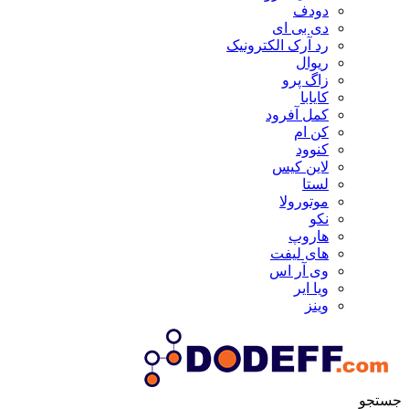
دودف
دی بی ای
رد آرک الکترونیک
ریوال
زاگ پرو
کایابا
کمل آفرود
کن ام
کنوود
لاین کیس
لستا
موتورولا
نکو
هاروپ
های لیفت
وی آر اس
ویا ایر
وینز
جستجو