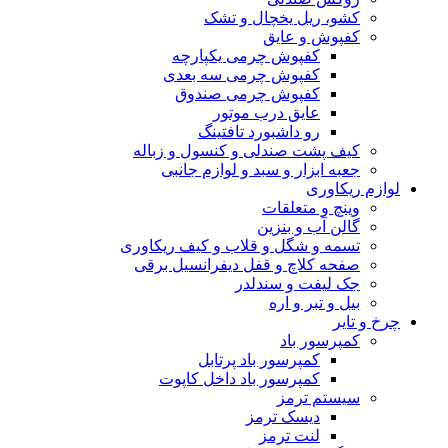
کشو، ریل یخچال و تشک
کفپوش و عایق
کفپوش چرمی یکپارچه
کفپوش چرمی سه بعدی
کفپوش چرمی صندوق
عایق درب موتور
رو داشبورد تافتینگ
کیف پشت صندلی و کنسول و زباله
جعبه ابزار و سبد و لوازم جانبی
لوازم ریکاوری
وینچ و متعلقات
گالن آب و بنزین
تسمه و شگل و قلاب و کیف ریکاوری
صفحه کلاچ و قفل دیفرانسیل برقی
جک لیفت و سندلدر
بیل و تبر و اره
چرخ و تایر
کمپرسور باد
کمپرسور باد پرتابل
کمپرسور باد داخل کاپوت
سیستم ترمز
دیسک ترمز
لنت ترمز