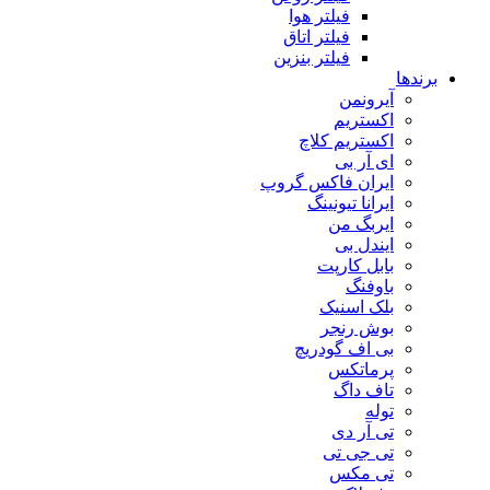
فیلتر هوا
فیلتر اتاق
فیلتر بنزین
برندها
آیرونمن
اکستریم
اکستریم کلاچ
ای آر بی
ایران فاکس گروپ
ایرانا تیونینگ
ایربگ من
ایندل بی
بابل کارپت
باوفنگ
بلک اسنیک
بوش رنجر
بی اف گودریچ
پرماتکس
تاف داگ
توله
تی آر دی
تی جی تی
تی مکس