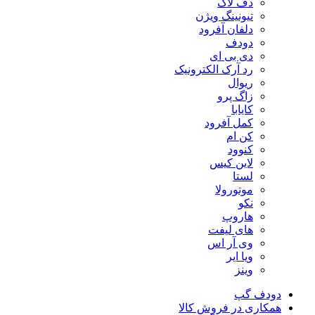
دف لاک
تیونینگ ویژن
دلفان آفرود
دودف
دی بی ای
رد آرک الکترونیک
ریوال
زاگ پرو
کایابا
کمل آفرود
کن ام
کنوود
لاین کیس
لستا
موتورولا
نکو
هاروپ
های لیفت
وی آر اس
ویا ایر
وینز
دودف گپ
همکاری در فروش کالا