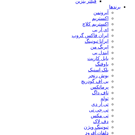
فیلتر بنزین
برندها
آیرونمن
اکستریم
اکستریم کلاچ
ای آر بی
ایران فاکس گروپ
ایرانا تیونینگ
ایربگ من
ایندل بی
بابل کارپت
باوفنگ
بلک اسنیک
بوش رنجر
بی اف گودریچ
پرماتکس
تاف داگ
توله
تی آر دی
تی جی تی
تی مکس
دف لاک
تیونینگ ویژن
دلفان آفرود