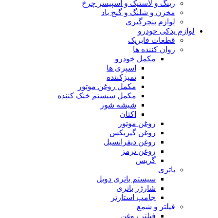
رینگ و لاستیک و اسپیسر چرخ
مخزن و شلنگ و گیج باد
لوازم پنچرگیری
لوازم یدکی خودرو
قطعات فابریک
روان کننده ها
مکمل خودرو
اسپری ها
تمیزکننده
مکمل روغن موتور
مکمل سیستم خنک کننده
شیشه شور
اکتان
روغن موتور
روغن گیربکس
روغن دیفرانسیل
روغن ترمز
گریس
باتری
سیستم باتری دوبل
شارژر باتری
جامپ استارتر
فیلتر و شمع
فیلتر روغن