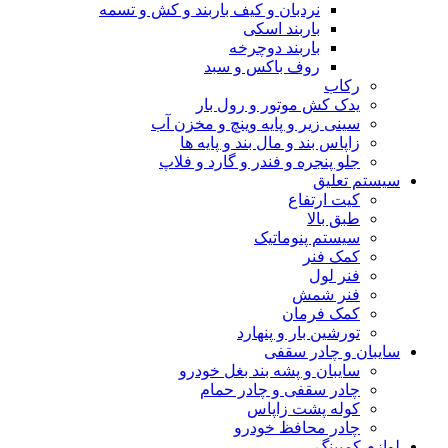
نردبان و کیف باربند و کش و تسمه
باربند اسکی
باربند دوچرخه
روف باکس و سبد
رکاب
یدک کش موتور و رول بار
سینی زیر و پایه وینچ و مخزن آب
زاپاس بند و مال بند و پایه ها
جلو پنجره و فندر و گارد و فلاپ
سیستم تعلیق
کیت ارتفاع
طبق بالا
سیستم پنوماتیک
کمک فنر
فنر لول
فنر شمش
کمک فرمان
تورشین بار و پنهارد
سایبان و چادر سقفی
سایبان و پشه بند بغل خودرو
چادر سقفی و چادر حمام
کوله پشت زاپاس
چادر محافظ خودرو
لوازم کمپینگ