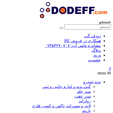
جستجو
دودف گپ
همکاری در فروش کالا
مشاوره واتس آپ: ۰۹۳۵۳۳۷۰۷۰۷
وبلاگ
ورود
عضویت
0
0
0 items
بدنه خودرو
کیت بدنه و لوازم جانبی تزئینی
سپر جلو
سپر عقب
رولرلید
لاینر و سوپرلید، باکس و کنوپی فلزی
باربند