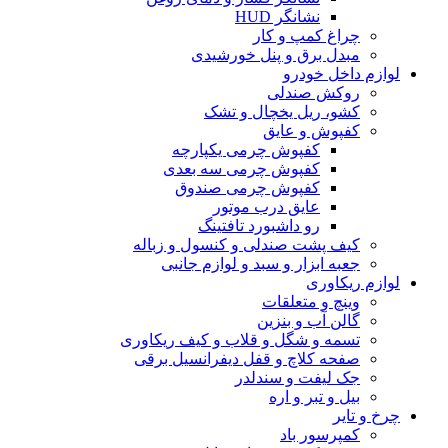
نشانگر HUD
چراغ کمپ و کار
مبدل برق و پنل خورشیدی
لوازم داخل خودرو
روکش صندلی
کشو، ریل یخچال و تشک
کفپوش و عایق
کفپوش چرمی یکپارچه
کفپوش چرمی سه بعدی
کفپوش چرمی صندوق
عایق درب موتور
رو داشبورد تافتینگ
کیف پشت صندلی و کنسول و زباله
جعبه ابزار و سبد و لوازم جانبی
لوازم ریکاوری
وینچ و متعلقات
گالن آب و بنزین
تسمه و شگل و قلاب و کیف ریکاوری
صفحه کلاچ و قفل دیفرانسیل برقی
جک لیفت و سندلدر
بیل و تبر و اره
چرخ و تایر
کمپرسور باد