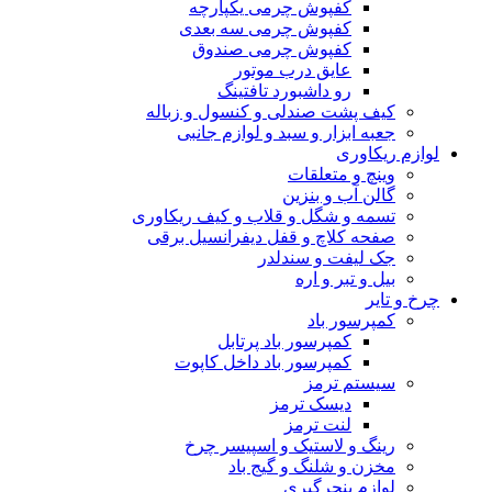
کفپوش چرمی یکپارچه
کفپوش چرمی سه بعدی
کفپوش چرمی صندوق
عایق درب موتور
رو داشبورد تافتینگ
کیف پشت صندلی و کنسول و زباله
جعبه ابزار و سبد و لوازم جانبی
لوازم ریکاوری
وینچ و متعلقات
گالن آب و بنزین
تسمه و شگل و قلاب و کیف ریکاوری
صفحه کلاچ و قفل دیفرانسیل برقی
جک لیفت و سندلدر
بیل و تبر و اره
چرخ و تایر
کمپرسور باد
کمپرسور باد پرتابل
کمپرسور باد داخل کاپوت
سیستم ترمز
دیسک ترمز
لنت ترمز
رینگ و لاستیک و اسپیسر چرخ
مخزن و شلنگ و گیج باد
لوازم پنچرگیری