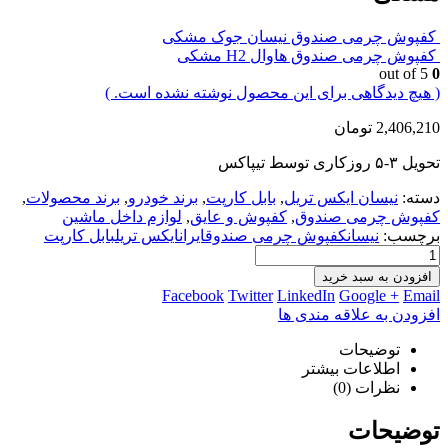
کفپوش چرمی صندوق نیسان جوک مشکی
کفپوش چرمی صندوق هاوال H2 مشکی
out of 5
0
( هیچ دیدگاهی برای این محصول نوشته نشده است. )
2,406,210
تومان
تحویل ۳-۵ روز‌کاری توسط تیپاکس
دسته:
نیسان ایکس تریل
,
بابل کارپت
,
برند خودرو
,
برند محصولات
,
کفپوش چرمی صندوق
,
کفپوش و عایق
,
لوازم داخل ماشین
برچسب:
نیسانکفپوش چرمی صندوقایرانایکس تریلبابل کارپت
افزودن به سبد خرید
Facebook
Twitter
LinkedIn
Google +
Email
افزودن به علاقه مندی ها
توضیحات
اطلاعات بیشتر
نظرات (0)
توضیحات