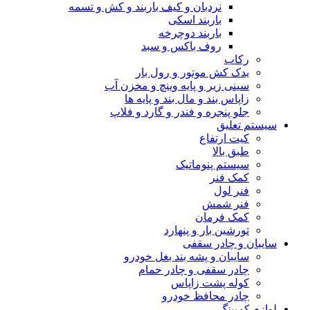
نردبان و کیف باربند و کش و تسمه
باربند اسکی
باربند دوچرخه
روف باکس و سبد
رکاب
یدک کش موتور و رول بار
سینی زیر و پایه وینچ و مخزن آب
زاپاس بند و مال بند و پایه ها
جلو پنجره و فندر و گارد و فلاپ
سیستم تعلیق
کیت ارتفاع
طبق بالا
سیستم پنوماتیک
کمک فنر
فنر لول
فنر شمش
کمک فرمان
تورشین بار و پنهارد
سایبان و چادر سقفی
سایبان و پشه بند بغل خودرو
چادر سقفی و چادر حمام
کوله پشت زاپاس
چادر محافظ خودرو
لوازم کمپینگ