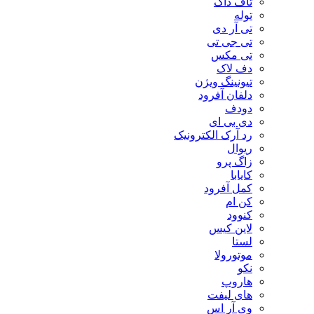
تاف داگ
توله
تی آر دی
تی جی تی
تی مکس
دف لاک
تیونینگ ویژن
دلفان آفرود
دودف
دی بی ای
رد آرک الکترونیک
ریوال
زاگ پرو
کایابا
کمل آفرود
کن ام
کنوود
لاین کیس
لستا
موتورولا
نکو
هاروپ
های لیفت
وی آر اس