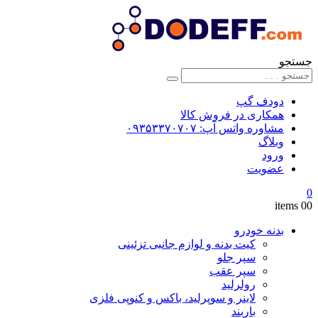
جستجو
دودف گپ
همکاری در فروش کالا
مشاوره واتس آپ: ۰۹۳۵۳۳۷۰۷۰۷
وبلاگ
ورود
عضویت
0
0
0 items
بدنه خودرو
کیت بدنه و لوازم جانبی تزئینی
سپر جلو
سپر عقب
رولرلید
لاینر و سوپرلید، باکس و کنوپی فلزی
باربند