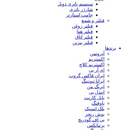
سیستم باتری دوبل
شارژر باتری
جامپ استارتر
فیلتر و شمع
فیلتر روغن
فیلتر هوا
فیلتر اتاق
فیلتر بنزین
برندها
آیرونمن
اکستریم
اکستریم کلاچ
ای آر بی
ایران فاکس گروپ
ایرانا تیونینگ
ایربگ من
ایندل بی
بابل کارپت
باوفنگ
بلک اسنیک
بوش رنجر
بی اف گودریچ
پرماتکس