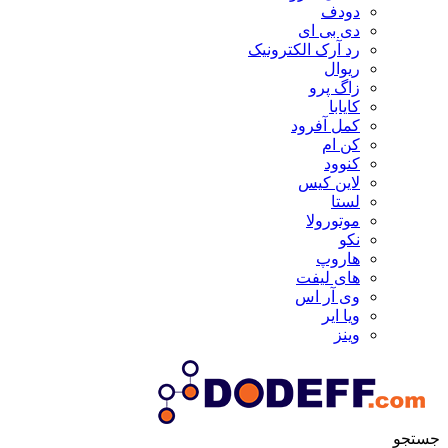
دودف
دی بی ای
رد آرک الکترونیک
ریوال
زاگ پرو
کایابا
کمل آفرود
کن ام
کنوود
لاین کیس
لستا
موتورولا
نکو
هاروپ
های لیفت
وی آر اس
ویا ایر
وینز
جستجو