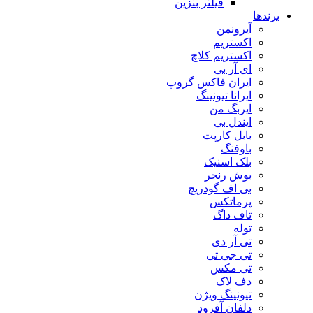
فیلتر بنزین
برندها
آیرونمن
اکستریم
اکستریم کلاچ
ای آر بی
ایران فاکس گروپ
ایرانا تیونینگ
ایربگ من
ایندل بی
بابل کارپت
باوفنگ
بلک اسنیک
بوش رنجر
بی اف گودریچ
پرماتکس
تاف داگ
توله
تی آر دی
تی جی تی
تی مکس
دف لاک
تیونینگ ویژن
دلفان آفرود