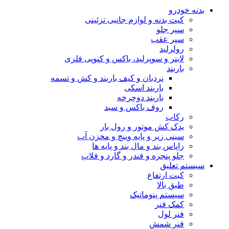
بدنه خودرو
کیت بدنه و لوازم جانبی تزئینی
سپر جلو
سپر عقب
رولرلید
لاینر و سوپرلید، باکس و کنوپی فلزی
باربند
نردبان و کیف باربند و کش و تسمه
باربند اسکی
باربند دوچرخه
روف باکس و سبد
رکاب
یدک کش موتور و رول بار
سینی زیر و پایه وینچ و مخزن آب
زاپاس بند و مال بند و پایه ها
جلو پنجره و فندر و گارد و فلاپ
سیستم تعلیق
کیت ارتفاع
طبق بالا
سیستم پنوماتیک
کمک فنر
فنر لول
فنر شمش