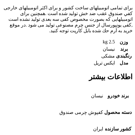
براى تمامى اتومبيلهاى ساخت كشور و براى اكثر اتومبيلهاى خارجى
كفي صندوق عقب ضد خش توليد شده است .همچنین براى
اتومبيلهايى كه بصورت مخصوص كفى سه بعدى توليد نشده است
,كفى يونيورسال از جنس چرم مصنوعى توليد مى شود .در موقع
خريد به آرم حك شده بابل كارپت توجه كنيد.
2.5 kg
وزن
برند
نیسان
رنگبندی
مشکی
مدل
ایکس تریل
اطلاعات بیشتر
برند خودرو
نیسان
دسته محصول
کفپوش چرمی صندوق
کشور سازنده
ایران