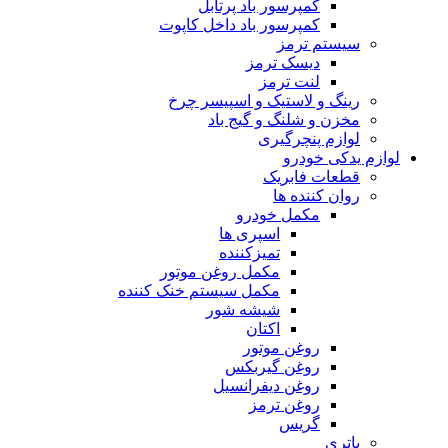
کمپرسور باد پرتابل
کمپرسور باد داخل کاپوت
سیستم ترمز
دیسک ترمز
لنت ترمز
رینگ و لاستیک و اسپیسر چرخ
مخزن و شلنگ و گیج باد
لوازم پنچرگیری
لوازم یدکی خودرو
قطعات فابریک
روان کننده ها
مکمل خودرو
اسپری ها
تمیزکننده
مکمل روغن موتور
مکمل سیستم خنک کننده
شیشه شور
اکتان
روغن موتور
روغن گیربکس
روغن دیفرانسیل
روغن ترمز
گریس
باتری