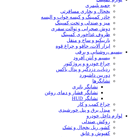
جعبه پلیمری
یخچال و بخاری مسافرتی
چادر کمپینگ و کیسه خواب و البسه
میز و صندلی و تخت کمپینگ
دوش صحرایی و توالت سفری
ظروف غذاخوری کمپینگ
باربیکیو و ساج و منقل
ابزار آلات، چاقو و چراغ قوه
بیسیم ،روشنایی و برقی
بیسیم و آنتن آفرود
چراغ خودرو و پروژکتور
ردیاب، دزدگیر و پدال باکس
دوربین داشبورد
نشانگرها
نشانگر باتری
نشانگر فشار و دمای روغن
نشانگر HUD
چراغ کمپ و کار
مبدل برق و پنل خورشیدی
لوازم داخل خودرو
روکش صندلی
کشو، ریل یخچال و تشک
کفپوش و عایق