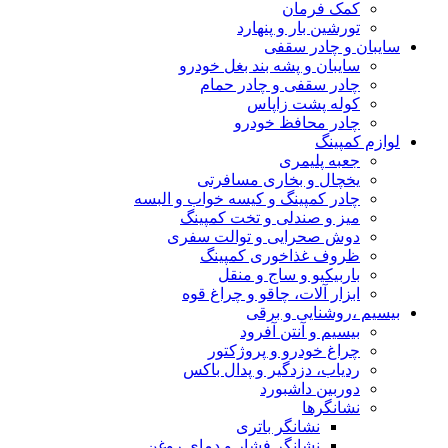
کمک فرمان
تورشین بار و پنهارد
سایبان و چادر سقفی
سایبان و پشه بند بغل خودرو
چادر سقفی و چادر حمام
کوله پشت زاپاس
چادر محافظ خودرو
لوازم کمپینگ
جعبه پلیمری
یخچال و بخاری مسافرتی
چادر کمپینگ و کیسه خواب و البسه
میز و صندلی و تخت کمپینگ
دوش صحرایی و توالت سفری
ظروف غذاخوری کمپینگ
باربیکیو و ساج و منقل
ابزار آلات، چاقو و چراغ قوه
بیسیم ،روشنایی و برقی
بیسیم و آنتن آفرود
چراغ خودرو و پروژکتور
ردیاب، دزدگیر و پدال باکس
دوربین داشبورد
نشانگرها
نشانگر باتری
نشانگر فشار و دمای روغن