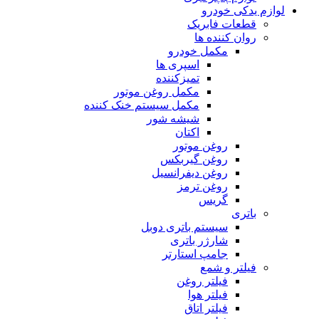
لوازم یدکی خودرو
قطعات فابریک
روان کننده ها
مکمل خودرو
اسپری ها
تمیزکننده
مکمل روغن موتور
مکمل سیستم خنک کننده
شیشه شور
اکتان
روغن موتور
روغن گیربکس
روغن دیفرانسیل
روغن ترمز
گریس
باتری
سیستم باتری دوبل
شارژر باتری
جامپ استارتر
فیلتر و شمع
فیلتر روغن
فیلتر هوا
فیلتر اتاق