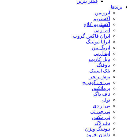
فیلتر بنزین
برندها
آیرونمن
اکستریم
اکستریم کلاچ
ای آر بی
ایران فاکس گروپ
ایرانا تیونینگ
ایربگ من
ایندل بی
بابل کارپت
باوفنگ
بلک اسنیک
بوش رنجر
بی اف گودریچ
پرماتکس
تاف داگ
توله
تی آر دی
تی جی تی
تی مکس
دف لاک
تیونینگ ویژن
دلفان آفرود