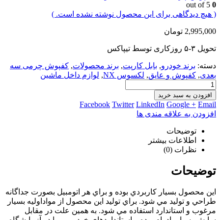
out of 5
0
( هیچ دیدگاهی برای این محصول نوشته نشده است. )
2,995,000
تومان
تحویل ۳-۵ روز‌کاری توسط تیپاکس
دسته:
برند خودرو
,
بابل کارپت
,
برند محصولات
,
کفپوش چرمی سه
بعدی
,
کفپوش و عایق
,
لکسوس NX
,
لوازم داخل ماشین
افزودن به سبد خرید
Facebook
Twitter
LinkedIn
Google +
Email
افزودن به علاقه مندی ها
توضیحات
اطلاعات بیشتر
نظرات (0)
توضیحات
اين محصول بسيار كاربردي بوده و براي هر اتومبيل بصورت جداگانه
طراحي و توليد مي شود. براي توليد اين محصول از مواداوليه بسيار
مرغوب و استاندارد استفاده مي شود. به همين علت در مقابل
سايش بسيار بادوام بوده و استانداردهاي خودرویي را در آزمايشگاه