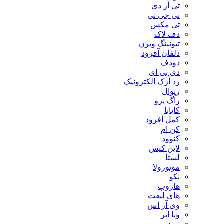
تی آر دی
تی جی تی
تی مکس
دف لاک
تیونینگ ویژن
دلفان آفرود
دودف
دی بی ای
رد آرک الکترونیک
ریوال
زاگ پرو
کایابا
کمل آفرود
کن ام
کنوود
لاین کیس
لستا
موتورولا
نکو
هاروپ
های لیفت
وی آر اس
ویا ایر