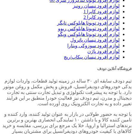
لوازم آفرود تویوتا لندکروزر سری 60
لوازم آفرود نیسان رونیز
لوازم آفرود کاپرا 1
لوازم آفرود کاپرا 2
لوازم آفرود تویوتا هایلوکس تایگر
لوازم آفرود تویوتا هایلوکس ریوو
لوازم آفرود تویوتا هایلوکس ویگو
لوازم آفرود نیسان پاترول
لوازم آفرود سوزوکی ویتارا
لوازم آفرود پاژن
لوازم آفرود نیسان پیکاپ/ریچ
فروشگاه آنلاین دودف
تیم دودف سابقه ای ۳۰ ساله در زمینه تولید قطعات، واردات لوازم
یدکی خودروهای دودیفرانسیل، فروش و پخش مکمل و روغن موتور
دارد. با توجه به پیشرفت تکنولوژی و تبدیل تجارت سنتی به تجارت
دیجیتال و مدرن، تیم دودف نیز فعالیت خودرا منطبق بر این فرایند
تغییر داده و به تجارت الکترونیک روی آورده است.
با توجه به حضور طولانی در بازار به عنوان تولید کننده، وارد کننده و
تامین کننده کالا و با داشتن ۱۰ نمایندگی انحصاری بهترین و برترین
برندهای استرالیا و اروپا، خلا یک مرجع برای بررسی، مقایسه و خرید
کالاهای با کیفیت خودروهای دودیفرانسیل برای مشتریان بسیار