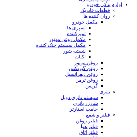
لوازم یدکی خودرو
قطعات فابریک
روان کننده ها
مکمل خودرو
اسپری ها
تمیزکننده
مکمل روغن موتور
مکمل سیستم خنک کننده
شیشه شور
اکتان
روغن موتور
روغن گیربکس
روغن دیفرانسیل
روغن ترمز
گریس
باتری
سیستم باتری دوبل
شارژر باتری
جامپ استارتر
فیلتر و شمع
فیلتر روغن
فیلتر هوا
فیلتر اتاق