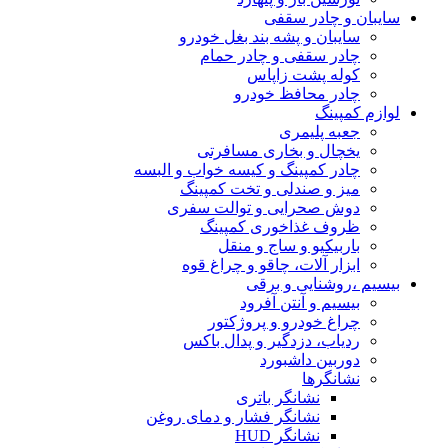
سایبان و چادر سقفی
سایبان و پشه بند بغل خودرو
چادر سقفی و چادر حمام
کوله پشت زاپاس
چادر محافظ خودرو
لوازم کمپینگ
جعبه پلیمری
یخچال و بخاری مسافرتی
چادر کمپینگ و کیسه خواب و البسه
میز و صندلی و تخت کمپینگ
دوش صحرایی و توالت سفری
ظروف غذاخوری کمپینگ
باربیکیو و ساج و منقل
ابزار آلات، چاقو و چراغ قوه
بیسیم ،روشنایی و برقی
بیسیم و آنتن آفرود
چراغ خودرو و پروژکتور
ردیاب، دزدگیر و پدال باکس
دوربین داشبورد
نشانگرها
نشانگر باتری
نشانگر فشار و دمای روغن
نشانگر HUD