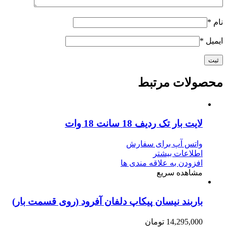
نام
*
ایمیل
*
محصولات مرتبط
لایت بار تک ردیف 18 سانت 18 وات
واتس آپ برای سفارش
اطلاعات بیشتر
افزودن به علاقه مندی ها
مشاهده سریع
باربند نیسان پیکاپ دلفان آفرود (روی قسمت بار)
14,295,000
تومان