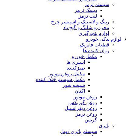
سیستم ترمز
دیسک ترمز
لنت ترمز
رینگ و لاستیک و اسپیسر چرخ
مخزن و شلنگ و گیج باد
لوازم پنچرگیری
لوازم یدکی خودرو
قطعات فابریک
روان کننده ها
مکمل خودرو
اسپری ها
تمیزکننده
مکمل روغن موتور
مکمل سیستم خنک کننده
شیشه شور
اکتان
روغن موتور
روغن گیربکس
روغن دیفرانسیل
روغن ترمز
گریس
باتری
سیستم باتری دوبل