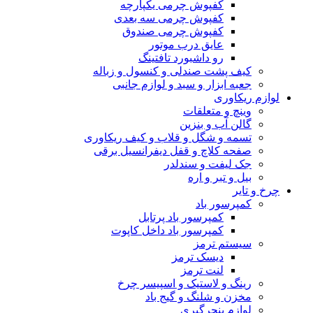
کفپوش چرمی یکپارچه
کفپوش چرمی سه بعدی
کفپوش چرمی صندوق
عایق درب موتور
رو داشبورد تافتینگ
کیف پشت صندلی و کنسول و زباله
جعبه ابزار و سبد و لوازم جانبی
لوازم ریکاوری
وینچ و متعلقات
گالن آب و بنزین
تسمه و شگل و قلاب و کیف ریکاوری
صفحه کلاچ و قفل دیفرانسیل برقی
جک لیفت و سندلدر
بیل و تبر و اره
چرخ و تایر
کمپرسور باد
کمپرسور باد پرتابل
کمپرسور باد داخل کاپوت
سیستم ترمز
دیسک ترمز
لنت ترمز
رینگ و لاستیک و اسپیسر چرخ
مخزن و شلنگ و گیج باد
لوازم پنچرگیری