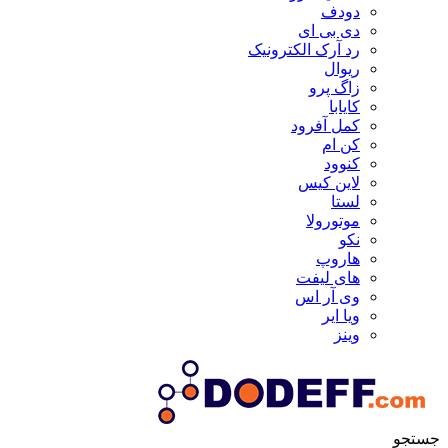
دودف
دی بی ای
رد آرک الکترونیک
ریوال
زاگ پرو
کایابا
کمل آفرود
کن ام
کنوود
لاین کیس
لستا
موتورولا
نکو
هاروپ
های لیفت
وی آر اس
ویا ایر
وینز
جستجو