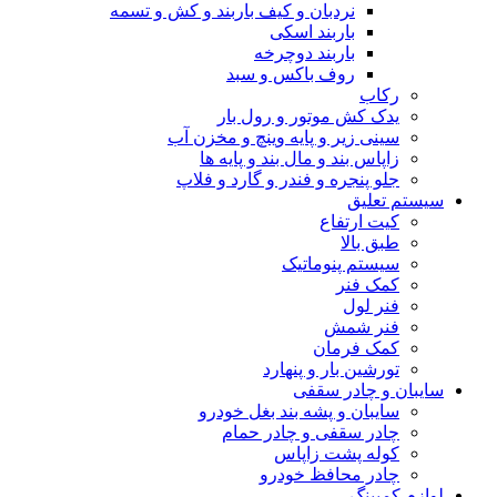
نردبان و کیف باربند و کش و تسمه
باربند اسکی
باربند دوچرخه
روف باکس و سبد
رکاب
یدک کش موتور و رول بار
سینی زیر و پایه وینچ و مخزن آب
زاپاس بند و مال بند و پایه ها
جلو پنجره و فندر و گارد و فلاپ
سیستم تعلیق
کیت ارتفاع
طبق بالا
سیستم پنوماتیک
کمک فنر
فنر لول
فنر شمش
کمک فرمان
تورشین بار و پنهارد
سایبان و چادر سقفی
سایبان و پشه بند بغل خودرو
چادر سقفی و چادر حمام
کوله پشت زاپاس
چادر محافظ خودرو
لوازم کمپینگ