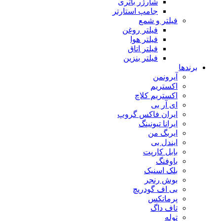
شارژر باتری
جامپ استارتر
فیلتر و شمع
فیلتر روغن
فیلتر هوا
فیلتر اتاق
فیلتر بنزین
برندها
آیرونمن
اکستریم
اکستریم کلاچ
ای آر بی
ایران فاکس گروپ
ایرانا تیونینگ
ایربگ من
ایندل بی
بابل کارپت
باوفنگ
بلک اسنیک
بوش رنجر
بی اف گودریچ
پرماتکس
تاف داگ
توله