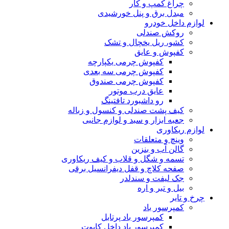
چراغ کمپ و کار
مبدل برق و پنل خورشیدی
لوازم داخل خودرو
روکش صندلی
کشو، ریل یخچال و تشک
کفپوش و عایق
کفپوش چرمی یکپارچه
کفپوش چرمی سه بعدی
کفپوش چرمی صندوق
عایق درب موتور
رو داشبورد تافتینگ
کیف پشت صندلی و کنسول و زباله
جعبه ابزار و سبد و لوازم جانبی
لوازم ریکاوری
وینچ و متعلقات
گالن آب و بنزین
تسمه و شگل و قلاب و کیف ریکاوری
صفحه کلاچ و قفل دیفرانسیل برقی
جک لیفت و سندلدر
بیل و تبر و اره
چرخ و تایر
کمپرسور باد
کمپرسور باد پرتابل
کمپرسور باد داخل کاپوت