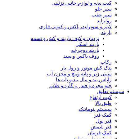
کیت بدنه و لوازم جانبی تزئینی
سپر جلو
سپر عقب
رولرلید
لاینر و سوپرلید، باکس و کنوپی فلزی
باربند
نردبان و کیف باربند و کش و تسمه
باربند اسکی
باربند دوچرخه
روف باکس و سبد
رکاب
یدک کش موتور و رول بار
سینی زیر و پایه وینچ و مخزن آب
زاپاس بند و مال بند و پایه ها
جلو پنجره و فندر و گارد و فلاپ
سیستم تعلیق
کیت ارتفاع
طبق بالا
سیستم پنوماتیک
کمک فنر
فنر لول
فنر شمش
کمک فرمان
تورشین بار و پنهارد