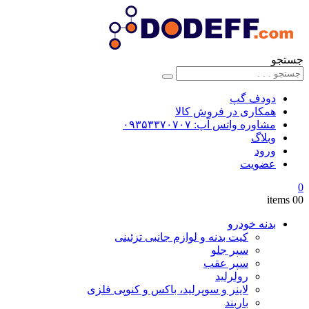
جستجو
دودف گپ
همکاری در فروش کالا
مشاوره واتس آپ: ۰۹۳۵۳۳۷۰۷۰۷
وبلاگ
ورود
عضویت
0
0
0 items
بدنه خودرو
کیت بدنه و لوازم جانبی تزئینی
سپر جلو
سپر عقب
رولرلید
لاینر و سوپرلید، باکس و کنوپی فلزی
باربند