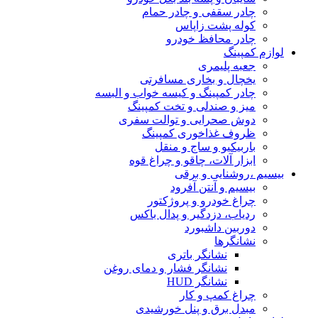
چادر سقفی و چادر حمام
کوله پشت زاپاس
چادر محافظ خودرو
لوازم کمپینگ
جعبه پلیمری
یخچال و بخاری مسافرتی
چادر کمپینگ و کیسه خواب و البسه
میز و صندلی و تخت کمپینگ
دوش صحرایی و توالت سفری
ظروف غذاخوری کمپینگ
باربیکیو و ساج و منقل
ابزار آلات، چاقو و چراغ قوه
بیسیم ،روشنایی و برقی
بیسیم و آنتن آفرود
چراغ خودرو و پروژکتور
ردیاب، دزدگیر و پدال باکس
دوربین داشبورد
نشانگرها
نشانگر باتری
نشانگر فشار و دمای روغن
نشانگر HUD
چراغ کمپ و کار
مبدل برق و پنل خورشیدی