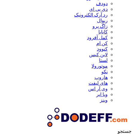
دودف
دی بی ای
رد آرک الکترونیک
ریوال
زاگ پرو
کایابا
کمل آفرود
کن ام
کنوود
لاین کیس
لستا
موتورولا
نکو
هاروپ
های لیفت
وی آر اس
ویا ایر
وینز
جستجو