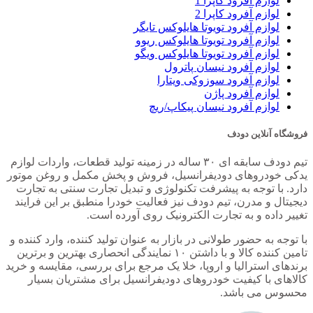
لوازم آفرود کاپرا 1
لوازم آفرود کاپرا 2
لوازم آفرود تویوتا هایلوکس تایگر
لوازم آفرود تویوتا هایلوکس ریوو
لوازم آفرود تویوتا هایلوکس ویگو
لوازم آفرود نیسان پاترول
لوازم آفرود سوزوکی ویتارا
لوازم آفرود پاژن
لوازم آفرود نیسان پیکاپ/ریچ
فروشگاه آنلاین دودف
تیم دودف سابقه ای ۳۰ ساله در زمینه تولید قطعات، واردات لوازم
یدکی خودروهای دودیفرانسیل، فروش و پخش مکمل و روغن موتور
دارد. با توجه به پیشرفت تکنولوژی و تبدیل تجارت سنتی به تجارت
دیجیتال و مدرن، تیم دودف نیز فعالیت خودرا منطبق بر این فرایند
تغییر داده و به تجارت الکترونیک روی آورده است.
با توجه به حضور طولانی در بازار به عنوان تولید کننده، وارد کننده و
تامین کننده کالا و با داشتن ۱۰ نمایندگی انحصاری بهترین و برترین
برندهای استرالیا و اروپا، خلا یک مرجع برای بررسی، مقایسه و خرید
کالاهای با کیفیت خودروهای دودیفرانسیل برای مشتریان بسیار
محسوس می باشد.