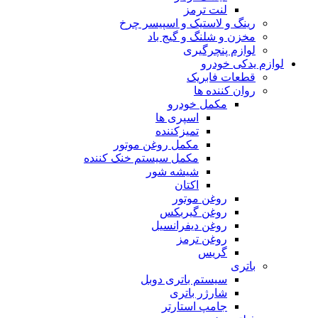
لنت ترمز
رینگ و لاستیک و اسپیسر چرخ
مخزن و شلنگ و گیج باد
لوازم پنچرگیری
لوازم یدکی خودرو
قطعات فابریک
روان کننده ها
مکمل خودرو
اسپری ها
تمیزکننده
مکمل روغن موتور
مکمل سیستم خنک کننده
شیشه شور
اکتان
روغن موتور
روغن گیربکس
روغن دیفرانسیل
روغن ترمز
گریس
باتری
سیستم باتری دوبل
شارژر باتری
جامپ استارتر