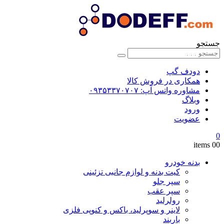
جستجو
دودف گپ
همکاری در فروش کالا
مشاوره واتس آپ: ۰۹۳۵۳۳۷۰۷۰۷
وبلاگ
ورود
عضویت
0
0
0 items
بدنه خودرو
کیت بدنه و لوازم جانبی تزئینی
سپر جلو
سپر عقب
رولرلید
لاینر و سوپرلید، باکس و کنوپی فلزی
باربند