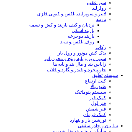
سپر عقب
رولرلید
لاینر و سوپرلید، باکس و کنوپی فلزی
باربند
نردبان و کیف باربند و کش و تسمه
باربند اسکی
باربند دوچرخه
روف باکس و سبد
رکاب
یدک کش موتور و رول بار
سینی زیر و پایه وینچ و مخزن آب
زاپاس بند و مال بند و پایه ها
جلو پنجره و فندر و گارد و فلاپ
سیستم تعلیق
کیت ارتفاع
طبق بالا
سیستم پنوماتیک
کمک فنر
فنر لول
فنر شمش
کمک فرمان
تورشین بار و پنهارد
سایبان و چادر سقفی
سایبان و پشه بند بغل خودرو