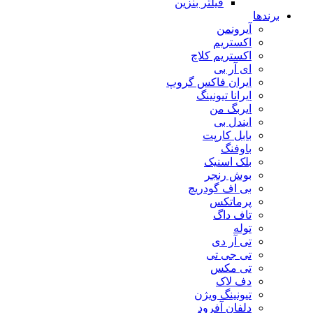
فیلتر بنزین
برندها
آیرونمن
اکستریم
اکستریم کلاچ
ای آر بی
ایران فاکس گروپ
ایرانا تیونینگ
ایربگ من
ایندل بی
بابل کارپت
باوفنگ
بلک اسنیک
بوش رنجر
بی اف گودریچ
پرماتکس
تاف داگ
توله
تی آر دی
تی جی تی
تی مکس
دف لاک
تیونینگ ویژن
دلفان آفرود