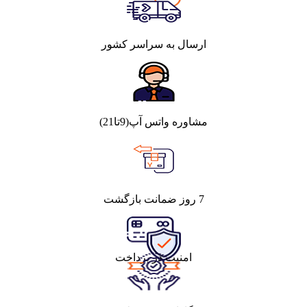
ارسال به سراسر کشور
مشاوره واتس آپ(9تا21)
7 روز ضمانت بازگشت
امنیت در پرداخت