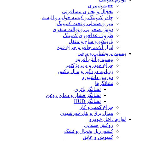
جعبه پلیمری
یخچال و بخاری مسافرتی
چادر کمپینگ و کیسه خواب و البسه
میز و صندلی و تخت کمپینگ
دوش صحرایی و توالت سفری
ظروف غذاخوری کمپینگ
باربیکیو و ساج و منقل
ابزار آلات، چاقو و چراغ قوه
بیسیم ،روشنایی و برقی
بیسیم و آنتن آفرود
چراغ خودرو و پروژکتور
ردیاب، دزدگیر و پدال باکس
دوربین داشبورد
نشانگرها
نشانگر باتری
نشانگر فشار و دمای روغن
نشانگر HUD
چراغ کمپ و کار
مبدل برق و پنل خورشیدی
لوازم داخل خودرو
روکش صندلی
کشو، ریل یخچال و تشک
کفپوش و عایق