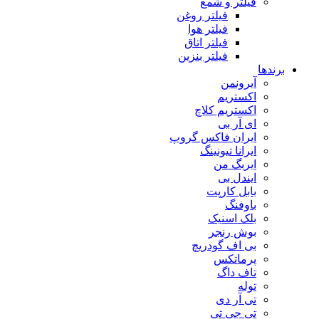
فیلتر و شمع
فیلتر روغن
فیلتر هوا
فیلتر اتاق
فیلتر بنزین
برندها
آیرونمن
اکستریم
اکستریم کلاچ
ای آر بی
ایران فاکس گروپ
ایرانا تیونینگ
ایربگ من
ایندل بی
بابل کارپت
باوفنگ
بلک اسنیک
بوش رنجر
بی اف گودریچ
پرماتکس
تاف داگ
توله
تی آر دی
تی جی تی