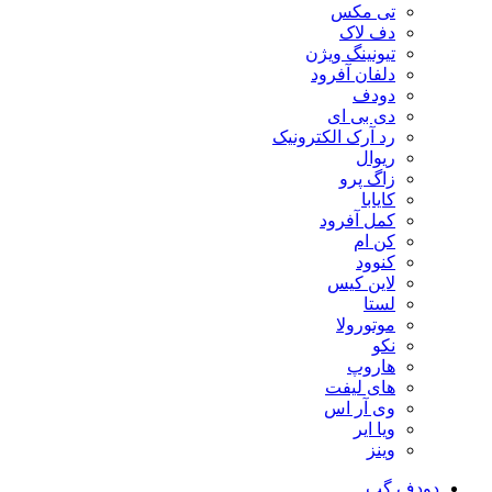
تی مکس
دف لاک
تیونینگ ویژن
دلفان آفرود
دودف
دی بی ای
رد آرک الکترونیک
ریوال
زاگ پرو
کایابا
کمل آفرود
کن ام
کنوود
لاین کیس
لستا
موتورولا
نکو
هاروپ
های لیفت
وی آر اس
ویا ایر
وینز
دودف گپ