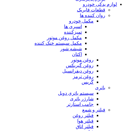
لوازم یدکی خودرو
قطعات فابریک
روان کننده ها
مکمل خودرو
اسپری ها
تمیزکننده
مکمل روغن موتور
مکمل سیستم خنک کننده
شیشه شور
اکتان
روغن موتور
روغن گیربکس
روغن دیفرانسیل
روغن ترمز
گریس
باتری
سیستم باتری دوبل
شارژر باتری
جامپ استارتر
فیلتر و شمع
فیلتر روغن
فیلتر هوا
فیلتر اتاق