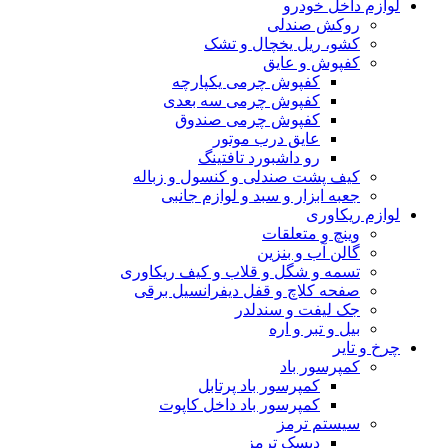
لوازم داخل خودرو
روکش صندلی
کشو، ریل یخچال و تشک
کفپوش و عایق
کفپوش چرمی یکپارچه
کفپوش چرمی سه بعدی
کفپوش چرمی صندوق
عایق درب موتور
رو داشبورد تافتینگ
کیف پشت صندلی و کنسول و زباله
جعبه ابزار و سبد و لوازم جانبی
لوازم ریکاوری
وینچ و متعلقات
گالن آب و بنزین
تسمه و شگل و قلاب و کیف ریکاوری
صفحه کلاچ و قفل دیفرانسیل برقی
جک لیفت و سندلدر
بیل و تبر و اره
چرخ و تایر
کمپرسور باد
کمپرسور باد پرتابل
کمپرسور باد داخل کاپوت
سیستم ترمز
دیسک ترمز