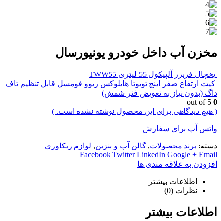
مخزن آب داخل خودرو یونیورسال
یخچال فریزر آلپیکول 55 لیتری TWW55
کیت ارتفاع صفر اینچ تویوتا هایلوکس ریوو فومسل قابل تنظیم تاف
داگ (بدون نیاز به تعویض فنر شمش)
out of 5
0
( هیچ دیدگاهی برای این محصول نوشته نشده است. )
واتس آپ برای سفارش
دسته:
برند محصولات
,
گالن آب و بنزین
,
لوازم ریکاوری
Facebook
Twitter
LinkedIn
Google +
Email
افزودن به علاقه مندی ها
اطلاعات بیشتر
نظرات (0)
اطلاعات بیشتر