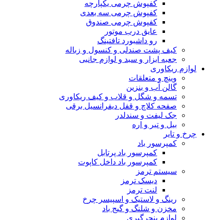
کفپوش چرمی یکپارچه
کفپوش چرمی سه بعدی
کفپوش چرمی صندوق
عایق درب موتور
رو داشبورد تافتینگ
کیف پشت صندلی و کنسول و زباله
جعبه ابزار و سبد و لوازم جانبی
لوازم ریکاوری
وینچ و متعلقات
گالن آب و بنزین
تسمه و شگل و قلاب و کیف ریکاوری
صفحه کلاچ و قفل دیفرانسیل برقی
جک لیفت و سندلدر
بیل و تبر و اره
چرخ و تایر
کمپرسور باد
کمپرسور باد پرتابل
کمپرسور باد داخل کاپوت
سیستم ترمز
دیسک ترمز
لنت ترمز
رینگ و لاستیک و اسپیسر چرخ
مخزن و شلنگ و گیج باد
لوازم پنچرگیری