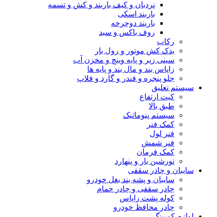
نردبان و کیف باربند و کش و تسمه
باربند اسکی
باربند دوچرخه
روف باکس و سبد
رکاب
یدک کش موتور و رول بار
سینی زیر و پایه وینچ و مخزن آب
زاپاس بند و مال بند و پایه ها
جلو پنجره و فندر و گارد و فلاپ
سیستم تعلیق
کیت ارتفاع
طبق بالا
سیستم پنوماتیک
کمک فنر
فنر لول
فنر شمش
کمک فرمان
تورشین بار و پنهارد
سایبان و چادر سقفی
سایبان و پشه بند بغل خودرو
چادر سقفی و چادر حمام
کوله پشت زاپاس
چادر محافظ خودرو
لوازم کمپینگ