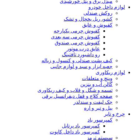
مبدل برق و پنل خورشیدی
لوازم داخل خودرو
روکش صندلی
کشو، ریل یخچال و تشک
کفپوش و عایق
کفپوش چرمی یکپارچه
کفپوش چرمی سه بعدی
کفپوش چرمی صندوق
عایق درب موتور
رو داشبورد تافتینگ
کیف پشت صندلی و کنسول و زباله
جعبه ابزار و سبد و لوازم جانبی
لوازم ریکاوری
وینچ و متعلقات
گالن آب و بنزین
تسمه و شگل و قلاب و کیف ریکاوری
صفحه کلاچ و قفل دیفرانسیل برقی
جک لیفت و سندلدر
بیل و تبر و اره
چرخ و تایر
کمپرسور باد
کمپرسور باد پرتابل
کمپرسور باد داخل کاپوت
سیستم ترمز