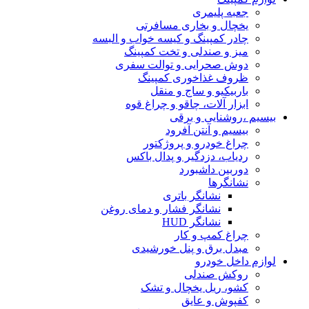
جعبه پلیمری
یخچال و بخاری مسافرتی
چادر کمپینگ و کیسه خواب و البسه
میز و صندلی و تخت کمپینگ
دوش صحرایی و توالت سفری
ظروف غذاخوری کمپینگ
باربیکیو و ساج و منقل
ابزار آلات، چاقو و چراغ قوه
بیسیم ،روشنایی و برقی
بیسیم و آنتن آفرود
چراغ خودرو و پروژکتور
ردیاب، دزدگیر و پدال باکس
دوربین داشبورد
نشانگرها
نشانگر باتری
نشانگر فشار و دمای روغن
نشانگر HUD
چراغ کمپ و کار
مبدل برق و پنل خورشیدی
لوازم داخل خودرو
روکش صندلی
کشو، ریل یخچال و تشک
کفپوش و عایق