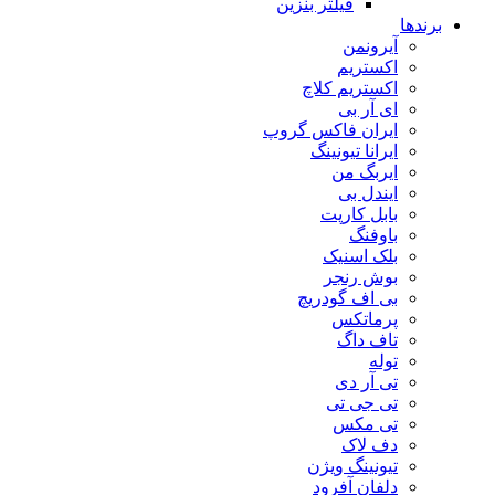
فیلتر بنزین
برندها
آیرونمن
اکستریم
اکستریم کلاچ
ای آر بی
ایران فاکس گروپ
ایرانا تیونینگ
ایربگ من
ایندل بی
بابل کارپت
باوفنگ
بلک اسنیک
بوش رنجر
بی اف گودریچ
پرماتکس
تاف داگ
توله
تی آر دی
تی جی تی
تی مکس
دف لاک
تیونینگ ویژن
دلفان آفرود