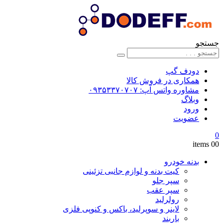
جستجو
دودف گپ
همکاری در فروش کالا
مشاوره واتس آپ: ۰۹۳۵۳۳۷۰۷۰۷
وبلاگ
ورود
عضویت
0
0
0 items
بدنه خودرو
کیت بدنه و لوازم جانبی تزئینی
سپر جلو
سپر عقب
رولرلید
لاینر و سوپرلید، باکس و کنوپی فلزی
باربند