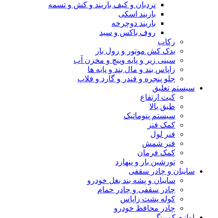
نردبان و کیف باربند و کش و تسمه
باربند اسکی
باربند دوچرخه
روف باکس و سبد
رکاب
یدک کش موتور و رول بار
سینی زیر و پایه وینچ و مخزن آب
زاپاس بند و مال بند و پایه ها
جلو پنجره و فندر و گارد و فلاپ
سیستم تعلیق
کیت ارتفاع
طبق بالا
سیستم پنوماتیک
کمک فنر
فنر لول
فنر شمش
کمک فرمان
تورشین بار و پنهارد
سایبان و چادر سقفی
سایبان و پشه بند بغل خودرو
چادر سقفی و چادر حمام
کوله پشت زاپاس
چادر محافظ خودرو
لوازم کمپینگ