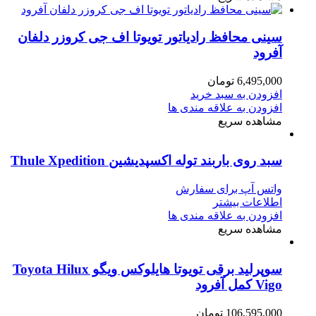
سینی محافظ رادیاتور تویوتا اف جی کروزر دلفان
آفرود
6,495,000
تومان
افزودن به سبد خرید
افزودن به علاقه مندی ها
مشاهده سریع
سبد روی باربند توله اکسپدیشین Thule Xpedition
واتس آپ برای سفارش
اطلاعات بیشتر
افزودن به علاقه مندی ها
مشاهده سریع
سوپرلید برقی تویوتا هایلوکس ویگو Toyota Hilux
Vigo کمل آفرود
106,595,000
تومان