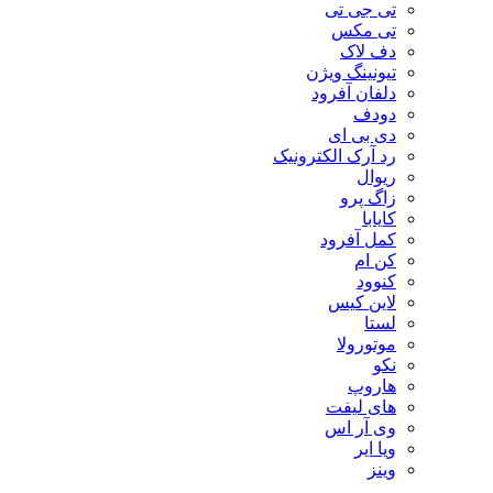
تی جی تی
تی مکس
دف لاک
تیونینگ ویژن
دلفان آفرود
دودف
دی بی ای
رد آرک الکترونیک
ریوال
زاگ پرو
کایابا
کمل آفرود
کن ام
کنوود
لاین کیس
لستا
موتورولا
نکو
هاروپ
های لیفت
وی آر اس
ویا ایر
وینز