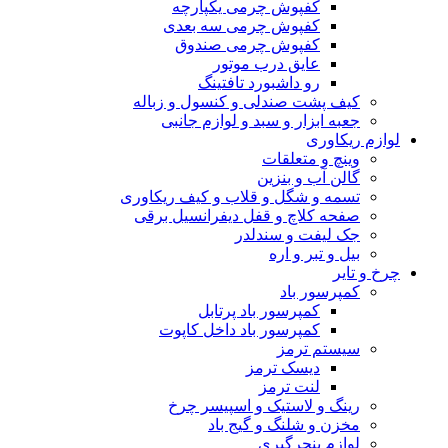
کفپوش چرمی یکپارچه
کفپوش چرمی سه بعدی
کفپوش چرمی صندوق
عایق درب موتور
رو داشبورد تافتینگ
کیف پشت صندلی و کنسول و زباله
جعبه ابزار و سبد و لوازم جانبی
لوازم ریکاوری
وینچ و متعلقات
گالن آب و بنزین
تسمه و شگل و قلاب و کیف ریکاوری
صفحه کلاچ و قفل دیفرانسیل برقی
جک لیفت و سندلدر
بیل و تبر و اره
چرخ و تایر
کمپرسور باد
کمپرسور باد پرتابل
کمپرسور باد داخل کاپوت
سیستم ترمز
دیسک ترمز
لنت ترمز
رینگ و لاستیک و اسپیسر چرخ
مخزن و شلنگ و گیج باد
لوازم پنچرگیری