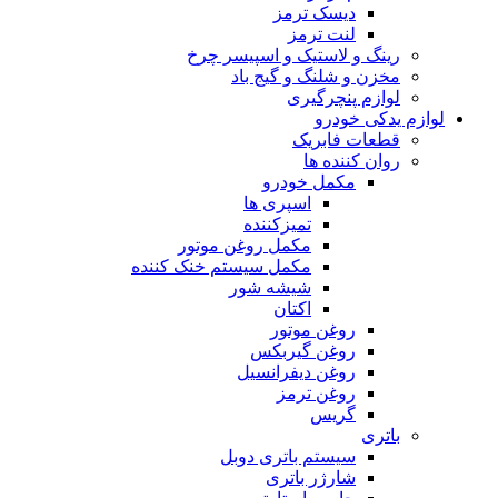
دیسک ترمز
لنت ترمز
رینگ و لاستیک و اسپیسر چرخ
مخزن و شلنگ و گیج باد
لوازم پنچرگیری
لوازم یدکی خودرو
قطعات فابریک
روان کننده ها
مکمل خودرو
اسپری ها
تمیزکننده
مکمل روغن موتور
مکمل سیستم خنک کننده
شیشه شور
اکتان
روغن موتور
روغن گیربکس
روغن دیفرانسیل
روغن ترمز
گریس
باتری
سیستم باتری دوبل
شارژر باتری