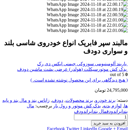
مالبند سپر فابریک انواع خودروی شاسی بلند
و سواری دودف
باربند آلومینیومی سوزوکی جیمنی ایکس دی رک
یدک کش موتورسیکلت (هولدر) عرضی پشت ماشین دودف
out of 5
0
( هیچ دیدگاهی برای این محصول نوشته نشده است. )
24,795,000
تومان
دسته:
برند خودرو
,
برند محصولات
,
دودف
,
زاپاس بند و مال بند و پایه
ها
,
لوازم بدنه
,
یدک کش موتور و رول بار
برچسب:
مال
بندایراندودفمال بندایراندودف
افزودن به سبد خرید
Facebook
Twitter
LinkedIn
Google +
Email