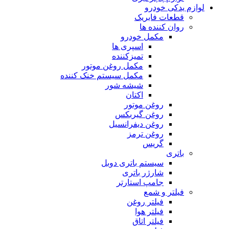
لوازم یدکی خودرو
قطعات فابریک
روان کننده ها
مکمل خودرو
اسپری ها
تمیزکننده
مکمل روغن موتور
مکمل سیستم خنک کننده
شیشه شور
اکتان
روغن موتور
روغن گیربکس
روغن دیفرانسیل
روغن ترمز
گریس
باتری
سیستم باتری دوبل
شارژر باتری
جامپ استارتر
فیلتر و شمع
فیلتر روغن
فیلتر هوا
فیلتر اتاق