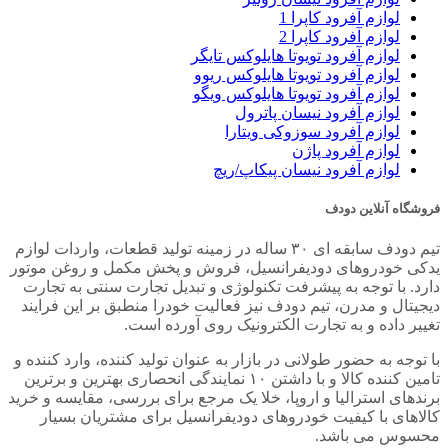
لوازم آفرود کاپرا 1
لوازم آفرود کاپرا 2
لوازم آفرود تویوتا هایلوکس تایگر
لوازم آفرود تویوتا هایلوکس ریوو
لوازم آفرود تویوتا هایلوکس ویگو
لوازم آفرود نیسان پاترول
لوازم آفرود سوزوکی ویتارا
لوازم آفرود پاژن
لوازم آفرود نیسان پیکاپ/ریچ
فروشگاه آنلاین دودف
تیم دودف سابقه ای ۳۰ ساله در زمینه تولید قطعات، واردات لوازم
یدکی خودروهای دودیفرانسیل، فروش و پخش مکمل و روغن موتور
دارد. با توجه به پیشرفت تکنولوژی و تبدیل تجارت سنتی به تجارت
دیجیتال و مدرن، تیم دودف نیز فعالیت خودرا منطبق بر این فرایند
تغییر داده و به تجارت الکترونیک روی آورده است.
با توجه به حضور طولانی در بازار به عنوان تولید کننده، وارد کننده و
تامین کننده کالا و با داشتن ۱۰ نمایندگی انحصاری بهترین و برترین
برندهای استرالیا و اروپا، خلا یک مرجع برای بررسی، مقایسه و خرید
کالاهای با کیفیت خودروهای دودیفرانسیل برای مشتریان بسیار
محسوس می باشد.