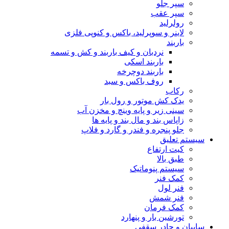
سپر جلو
سپر عقب
رولرلید
لاینر و سوپرلید، باکس و کنوپی فلزی
باربند
نردبان و کیف باربند و کش و تسمه
باربند اسکی
باربند دوچرخه
روف باکس و سبد
رکاب
یدک کش موتور و رول بار
سینی زیر و پایه وینچ و مخزن آب
زاپاس بند و مال بند و پایه ها
جلو پنجره و فندر و گارد و فلاپ
سیستم تعلیق
کیت ارتفاع
طبق بالا
سیستم پنوماتیک
کمک فنر
فنر لول
فنر شمش
کمک فرمان
تورشین بار و پنهارد
سایبان و چادر سقفی