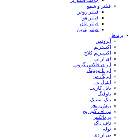
جامپ استارتر
فیلتر و شمع
فیلتر روغن
فیلتر هوا
فیلتر اتاق
فیلتر بنزین
برندها
آیرونمن
اکستریم
اکستریم کلاچ
ای آر بی
ایران فاکس گروپ
ایرانا تیونینگ
ایربگ من
ایندل بی
بابل کارپت
باوفنگ
بلک اسنیک
بوش رنجر
بی اف گودریچ
پرماتکس
تاف داگ
توله
تی آر دی