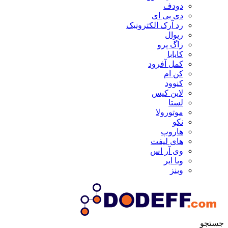
دودف
دی بی ای
رد آرک الکترونیک
ریوال
زاگ پرو
کایابا
کمل آفرود
کن ام
کنوود
لاین کیس
لستا
موتورولا
نکو
هاروپ
های لیفت
وی آر اس
ویا ایر
وینز
جستجو