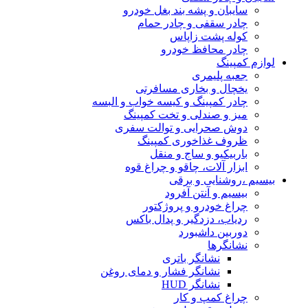
سایبان و پشه بند بغل خودرو
چادر سقفی و چادر حمام
کوله پشت زاپاس
چادر محافظ خودرو
لوازم کمپینگ
جعبه پلیمری
یخچال و بخاری مسافرتی
چادر کمپینگ و کیسه خواب و البسه
میز و صندلی و تخت کمپینگ
دوش صحرایی و توالت سفری
ظروف غذاخوری کمپینگ
باربیکیو و ساج و منقل
ابزار آلات، چاقو و چراغ قوه
بیسیم ،روشنایی و برقی
بیسیم و آنتن آفرود
چراغ خودرو و پروژکتور
ردیاب، دزدگیر و پدال باکس
دوربین داشبورد
نشانگرها
نشانگر باتری
نشانگر فشار و دمای روغن
نشانگر HUD
چراغ کمپ و کار