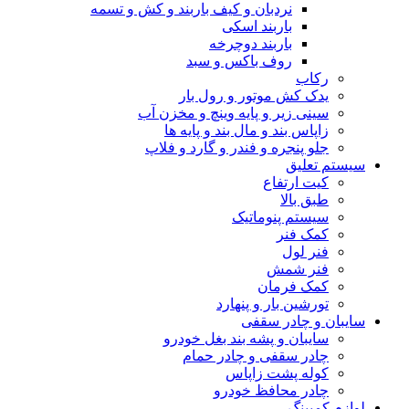
نردبان و کیف باربند و کش و تسمه
باربند اسکی
باربند دوچرخه
روف باکس و سبد
رکاب
یدک کش موتور و رول بار
سینی زیر و پایه وینچ و مخزن آب
زاپاس بند و مال بند و پایه ها
جلو پنجره و فندر و گارد و فلاپ
سیستم تعلیق
کیت ارتفاع
طبق بالا
سیستم پنوماتیک
کمک فنر
فنر لول
فنر شمش
کمک فرمان
تورشین بار و پنهارد
سایبان و چادر سقفی
سایبان و پشه بند بغل خودرو
چادر سقفی و چادر حمام
کوله پشت زاپاس
چادر محافظ خودرو
لوازم کمپینگ