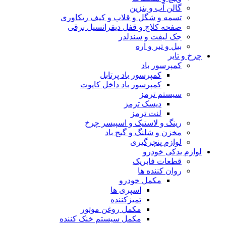
گالن آب و بنزین
تسمه و شگل و قلاب و کیف ریکاوری
صفحه کلاچ و قفل دیفرانسیل برقی
جک لیفت و سندلدر
بیل و تبر و اره
چرخ و تایر
کمپرسور باد
کمپرسور باد پرتابل
کمپرسور باد داخل کاپوت
سیستم ترمز
دیسک ترمز
لنت ترمز
رینگ و لاستیک و اسپیسر چرخ
مخزن و شلنگ و گیج باد
لوازم پنچرگیری
لوازم یدکی خودرو
قطعات فابریک
روان کننده ها
مکمل خودرو
اسپری ها
تمیزکننده
مکمل روغن موتور
مکمل سیستم خنک کننده