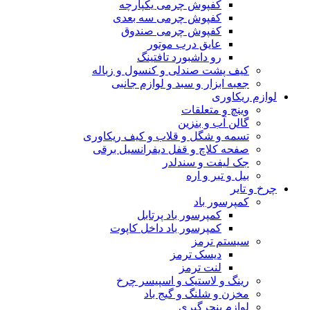
کفپوش چرمی یکپارچه
کفپوش چرمی سه بعدی
کفپوش چرمی صندوق
عایق درب موتور
رو داشبورد تافتینگ
کیف پشت صندلی و کنسول و زباله
جعبه ابزار و سبد و لوازم جانبی
لوازم ریکاوری
وینچ و متعلقات
گالن آب و بنزین
تسمه و شگل و قلاب و کیف ریکاوری
صفحه کلاچ و قفل دیفرانسیل برقی
جک لیفت و سندلدر
بیل و تبر و اره
چرخ و تایر
کمپرسور باد
کمپرسور باد پرتابل
کمپرسور باد داخل کاپوت
سیستم ترمز
دیسک ترمز
لنت ترمز
رینگ و لاستیک و اسپیسر چرخ
مخزن و شلنگ و گیج باد
لوازم پنچرگیری