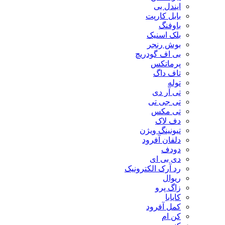
ایندل بی
بابل کارپت
باوفنگ
بلک اسنیک
بوش رنجر
بی اف گودریچ
پرماتکس
تاف داگ
توله
تی آر دی
تی جی تی
تی مکس
دف لاک
تیونینگ ویژن
دلفان آفرود
دودف
دی بی ای
رد آرک الکترونیک
ریوال
زاگ پرو
کایابا
کمل آفرود
کن ام