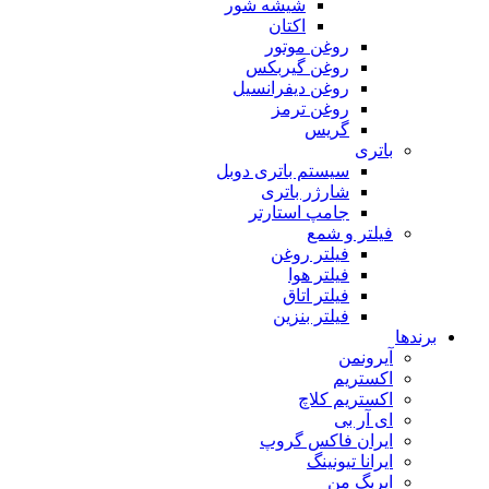
شیشه شور
اکتان
روغن موتور
روغن گیربکس
روغن دیفرانسیل
روغن ترمز
گریس
باتری
سیستم باتری دوبل
شارژر باتری
جامپ استارتر
فیلتر و شمع
فیلتر روغن
فیلتر هوا
فیلتر اتاق
فیلتر بنزین
برندها
آیرونمن
اکستریم
اکستریم کلاچ
ای آر بی
ایران فاکس گروپ
ایرانا تیونینگ
ایربگ من