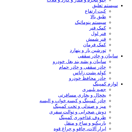
سیستم تعلیق
کیت ارتفاع
طبق بالا
سیستم پنوماتیک
کمک فنر
فنر لول
فنر شمش
کمک فرمان
تورشین بار و پنهارد
سایبان و چادر سقفی
سایبان و پشه بند بغل خودرو
چادر سقفی و چادر حمام
کوله پشت زاپاس
چادر محافظ خودرو
لوازم کمپینگ
جعبه پلیمری
یخچال و بخاری مسافرتی
چادر کمپینگ و کیسه خواب و البسه
میز و صندلی و تخت کمپینگ
دوش صحرایی و توالت سفری
ظروف غذاخوری کمپینگ
باربیکیو و ساج و منقل
ابزار آلات، چاقو و چراغ قوه