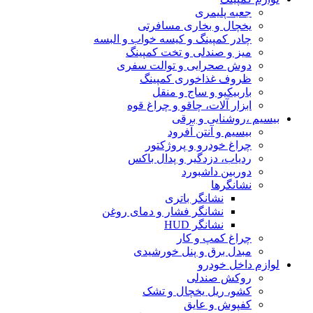
جعبه پلیمری
یخچال و بخاری مسافرتی
چادر کمپینگ و کیسه خواب و البسه
میز و صندلی و تخت کمپینگ
دوش صحرایی و توالت سفری
ظروف غذاخوری کمپینگ
باربیکیو و ساج و منقل
ابزار آلات، چاقو و چراغ قوه
بیسیم ،روشنایی و برقی
بیسیم و آنتن آفرود
چراغ خودرو و پروژکتور
ردیاب، دزدگیر و پدال باکس
دوربین داشبورد
نشانگرها
نشانگر باتری
نشانگر فشار و دمای روغن
نشانگر HUD
چراغ کمپ و کار
مبدل برق و پنل خورشیدی
لوازم داخل خودرو
روکش صندلی
کشو، ریل یخچال و تشک
کفپوش و عایق