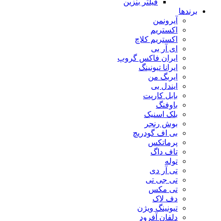
فیلتر بنزین
برندها
آیرونمن
اکستریم
اکستریم کلاچ
ای آر بی
ایران فاکس گروپ
ایرانا تیونینگ
ایربگ من
ایندل بی
بابل کارپت
باوفنگ
بلک اسنیک
بوش رنجر
بی اف گودریچ
پرماتکس
تاف داگ
توله
تی آر دی
تی جی تی
تی مکس
دف لاک
تیونینگ ویژن
دلفان آفرود