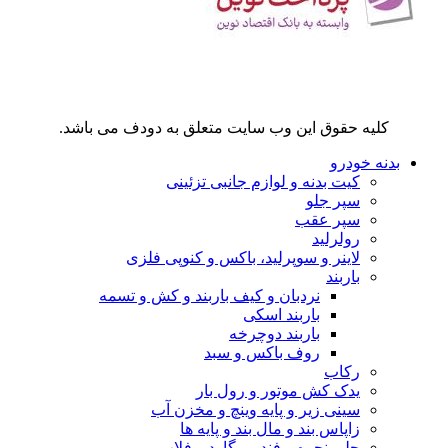
کلیه حقوق این وب سایت متعلق به دودف می باشد.
بدنه خودرو
کیت بدنه و لوازم جانبی تزئینی
سپر جلو
سپر عقب
رولرلید
لاینر و سوپرلید، باکس و کنوپی فلزی
باربند
نردبان و کیف باربند و کش و تسمه
باربند اسکی
باربند دوچرخه
روف باکس و سبد
رکاب
یدک کش موتور و رول بار
سینی زیر و پایه وینچ و مخزن آب
زاپاس بند و مال بند و پایه ها
جلو پنجره و فندر و گارد و فلاپ