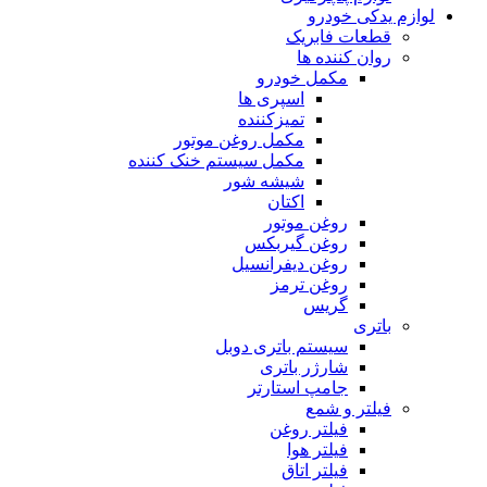
لوازم یدکی خودرو
قطعات فابریک
روان کننده ها
مکمل خودرو
اسپری ها
تمیزکننده
مکمل روغن موتور
مکمل سیستم خنک کننده
شیشه شور
اکتان
روغن موتور
روغن گیربکس
روغن دیفرانسیل
روغن ترمز
گریس
باتری
سیستم باتری دوبل
شارژر باتری
جامپ استارتر
فیلتر و شمع
فیلتر روغن
فیلتر هوا
فیلتر اتاق