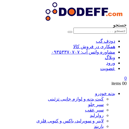
جستجو
دودف گپ
همکاری در فروش کالا
مشاوره واتس آپ: ۰۹۳۵۳۳۷۰۷۰۷
وبلاگ
ورود
عضویت
0
0
0 items
بدنه خودرو
کیت بدنه و لوازم جانبی تزئینی
سپر جلو
سپر عقب
رولرلید
لاینر و سوپرلید، باکس و کنوپی فلزی
باربند