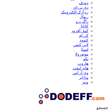
دودف
دی بی ای
رد آرک الکترونیک
ریوال
زاگ پرو
کایابا
کمل آفرود
کن ام
کنوود
لاین کیس
لستا
موتورولا
نکو
هاروپ
های لیفت
وی آر اس
ویا ایر
وینز
جستجو