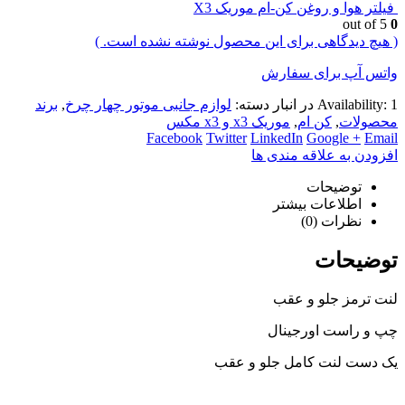
فیلتر هوا و روغن کن-ام موریک X3
out of 5
0
( هیچ دیدگاهی برای این محصول نوشته نشده است. )
واتس آپ برای سفارش
1 در انبار
Availability:
دسته:
لوازم جانبی موتور چهار چرخ
,
برند
محصولات
,
کن ام
,
موریک x3 و x3 مکس
Facebook
Twitter
LinkedIn
Google +
Email
افزودن به علاقه مندی ها
توضیحات
اطلاعات بیشتر
نظرات (0)
توضیحات
لنت ترمز جلو و عقب
چپ و راست اورجینال
یک دست لنت کامل جلو و عقب