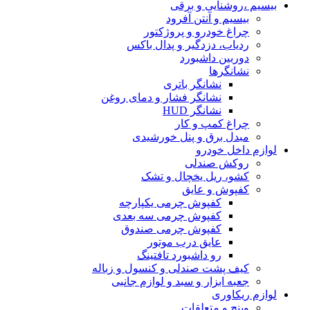
بیسیم ،روشنایی و برقی
بیسیم و آنتن آفرود
چراغ خودرو و پروژکتور
ردیاب، دزدگیر و پدال باکس
دوربین داشبورد
نشانگرها
نشانگر باتری
نشانگر فشار و دمای روغن
نشانگر HUD
چراغ کمپ و کار
مبدل برق و پنل خورشیدی
لوازم داخل خودرو
روکش صندلی
کشو، ریل یخچال و تشک
کفپوش و عایق
کفپوش چرمی یکپارچه
کفپوش چرمی سه بعدی
کفپوش چرمی صندوق
عایق درب موتور
رو داشبورد تافتینگ
کیف پشت صندلی و کنسول و زباله
جعبه ابزار و سبد و لوازم جانبی
لوازم ریکاوری
وینچ و متعلقات