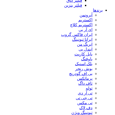
فیلتر اتاق
فیلتر بنزین
برندها
آیرونمن
اکستریم
اکستریم کلاچ
ای آر بی
ایران فاکس گروپ
ایرانا تیونینگ
ایربگ من
ایندل بی
بابل کارپت
باوفنگ
بلک اسنیک
بوش رنجر
بی اف گودریچ
پرماتکس
تاف داگ
توله
تی آر دی
تی جی تی
تی مکس
دف لاک
تیونینگ ویژن