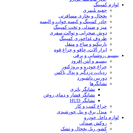
لوازم کمپینگ
جعبه پلیمری
یخچال و بخاری مسافرتی
چادر کمپینگ و کیسه خواب و البسه
میز و صندلی و تخت کمپینگ
دوش صحرایی و توالت سفری
ظروف غذاخوری کمپینگ
باربیکیو و ساج و منقل
ابزار آلات، چاقو و چراغ قوه
بیسیم ،روشنایی و برقی
بیسیم و آنتن آفرود
چراغ خودرو و پروژکتور
ردیاب، دزدگیر و پدال باکس
دوربین داشبورد
نشانگرها
نشانگر باتری
نشانگر فشار و دمای روغن
نشانگر HUD
چراغ کمپ و کار
مبدل برق و پنل خورشیدی
لوازم داخل خودرو
روکش صندلی
کشو، ریل یخچال و تشک