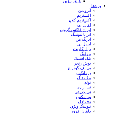
فیلتر بنزین
برندها
آیرونمن
اکستریم
اکستریم کلاچ
ای آر بی
ایران فاکس گروپ
ایرانا تیونینگ
ایربگ من
ایندل بی
بابل کارپت
باوفنگ
بلک اسنیک
بوش رنجر
بی اف گودریچ
پرماتکس
تاف داگ
توله
تی آر دی
تی جی تی
تی مکس
دف لاک
تیونینگ ویژن
دلفان آفرود