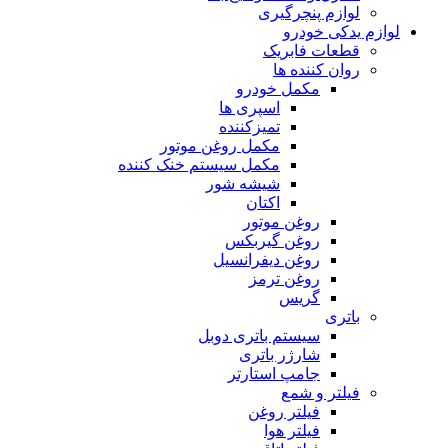
لوازم پنچرگیری
لوازم یدکی خودرو
قطعات فابریک
روان کننده ها
مکمل خودرو
اسپری ها
تمیزکننده
مکمل روغن موتور
مکمل سیستم خنک کننده
شیشه شور
اکتان
روغن موتور
روغن گیربکس
روغن دیفرانسیل
روغن ترمز
گریس
باتری
سیستم باتری دوبل
شارژر باتری
جامپ استارتر
فیلتر و شمع
فیلتر روغن
فیلتر هوا