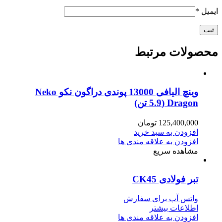
ایمیل
*
محصولات مرتبط
وینچ الیافی 13000 پوندی دراگون نکو Neko
Dragon (5.9 تن)
125,400,000
تومان
افزودن به سبد خرید
افزودن به علاقه مندی ها
مشاهده سریع
تبر فولادی CK45
واتس آپ برای سفارش
اطلاعات بیشتر
افزودن به علاقه مندی ها