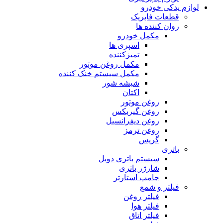
لوازم یدکی خودرو
قطعات فابریک
روان کننده ها
مکمل خودرو
اسپری ها
تمیزکننده
مکمل روغن موتور
مکمل سیستم خنک کننده
شیشه شور
اکتان
روغن موتور
روغن گیربکس
روغن دیفرانسیل
روغن ترمز
گریس
باتری
سیستم باتری دوبل
شارژر باتری
جامپ استارتر
فیلتر و شمع
فیلتر روغن
فیلتر هوا
فیلتر اتاق