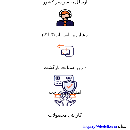
ارسال به سراسر کشور
مشاوره واتس آپ(9تا21)
7 روز ضمانت بازگشت
امنیت در پرداخت
گارانتی محصولات
ایمیل:
inquiry@dodeff.com