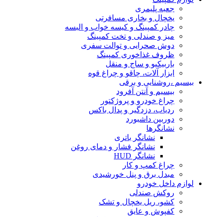
جعبه پلیمری
یخچال و بخاری مسافرتی
چادر کمپینگ و کیسه خواب و البسه
میز و صندلی و تخت کمپینگ
دوش صحرایی و توالت سفری
ظروف غذاخوری کمپینگ
باربیکیو و ساج و منقل
ابزار آلات، چاقو و چراغ قوه
بیسیم ،روشنایی و برقی
بیسیم و آنتن آفرود
چراغ خودرو و پروژکتور
ردیاب، دزدگیر و پدال باکس
دوربین داشبورد
نشانگرها
نشانگر باتری
نشانگر فشار و دمای روغن
نشانگر HUD
چراغ کمپ و کار
مبدل برق و پنل خورشیدی
لوازم داخل خودرو
روکش صندلی
کشو، ریل یخچال و تشک
کفپوش و عایق