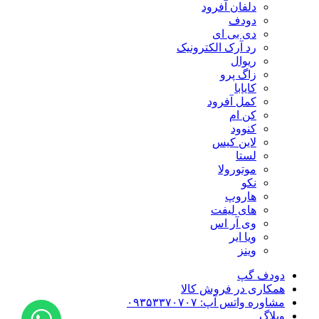
دلفان آفرود
دودف
دی بی ای
رد آرک الکترونیک
ریوال
زاگ پرو
کایابا
کمل آفرود
کن ام
کنوود
لاین کیس
لستا
موتورولا
نکو
هاروپ
های لیفت
وی آر اس
ویا ایر
وینز
دودف گپ
همکاری در فروش کالا
مشاوره واتس آپ: ۰۹۳۵۳۳۷۰۷۰۷
وبلاگ