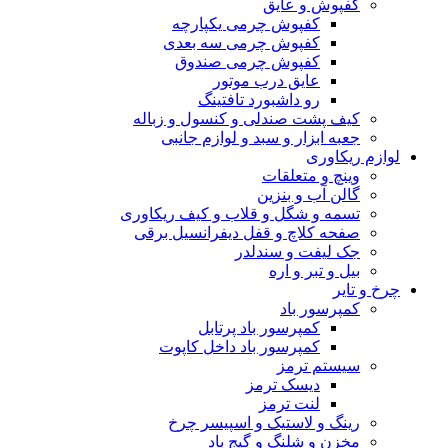
کفپوش و عایق
کفپوش چرمی یکپارچه
کفپوش چرمی سه بعدی
کفپوش چرمی صندوق
عایق درب موتور
رو داشبورد تافتینگ
کیف پشت صندلی و کنسول و زباله
جعبه ابزار و سبد و لوازم جانبی
لوازم ریکاوری
وینچ و متعلقات
گالن آب و بنزین
تسمه و شگل و قلاب و کیف ریکاوری
صفحه کلاچ و قفل دیفرانسیل برقی
جک لیفت و سندلدر
بیل و تبر و اره
چرخ و تایر
کمپرسور باد
کمپرسور باد پرتابل
کمپرسور باد داخل کاپوت
سیستم ترمز
دیسک ترمز
لنت ترمز
رینگ و لاستیک و اسپیسر چرخ
مخزن و شلنگ و گیج باد