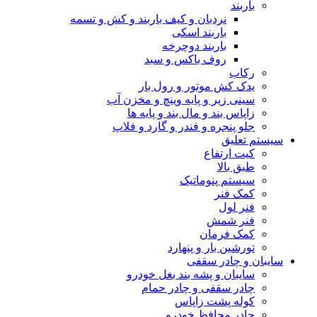
باربند
نردبان و کیف باربند و کش و تسمه
باربند اسکی
باربند دوچرخه
روف باکس و سبد
رکاب
یدک کش موتور و رول بار
سینی زیر و پایه وینچ و مخزن آب
زاپاس بند و مال بند و پایه ها
جلو پنجره و فندر و گارد و فلاپ
سیستم تعلیق
کیت ارتفاع
طبق بالا
سیستم پنوماتیک
کمک فنر
فنر لول
فنر شمش
کمک فرمان
تورشین بار و پنهارد
سایبان و چادر سقفی
سایبان و پشه بند بغل خودرو
چادر سقفی و چادر حمام
کوله پشت زاپاس
چادر محافظ خودرو