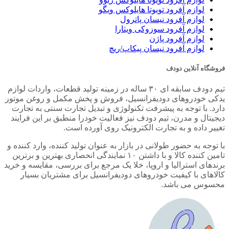
لوازم آفرود تویوتا هایلوکس ویگو
لوازم آفرود نیسان پاترول
لوازم آفرود سوزوکی ویتارا
لوازم آفرود پاژن
لوازم آفرود نیسان پیکاپ/ریچ
فروشگاه آنلاین دودف
تیم دودف سابقه ای ۳۰ ساله در زمینه تولید قطعات، واردات لوازم
یدکی خودروهای دودیفرانسیل، فروش و پخش مکمل و روغن موتور
دارد. با توجه به پیشرفت تکنولوژی و تبدیل تجارت سنتی به تجارت
دیجیتال و مدرن، تیم دودف نیز فعالیت خودرا منطبق بر این فرایند
تغییر داده و به تجارت الکترونیک روی آورده است.
با توجه به حضور طولانی در بازار به عنوان تولید کننده، وارد کننده و
تامین کننده کالا و با داشتن ۱۰ نمایندگی انحصاری بهترین و برترین
برندهای استرالیا و اروپا، خلا یک مرجع برای بررسی، مقایسه و خرید
کالاهای با کیفیت خودروهای دودیفرانسیل برای مشتریان بسیار
محسوس می باشد.