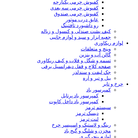
کفپوش چرمی یکپارچه
کفپوش چرمی سه بعدی
کفپوش چرمی صندوق
عایق درب موتور
رو داشبورد تافتینگ
کیف پشت صندلی و کنسول و زباله
جعبه ابزار و سبد و لوازم جانبی
لوازم ریکاوری
وینچ و متعلقات
گالن آب و بنزین
تسمه و شگل و قلاب و کیف ریکاوری
صفحه کلاچ و قفل دیفرانسیل برقی
جک لیفت و سندلدر
بیل و تبر و اره
چرخ و تایر
کمپرسور باد
کمپرسور باد پرتابل
کمپرسور باد داخل کاپوت
سیستم ترمز
دیسک ترمز
لنت ترمز
رینگ و لاستیک و اسپیسر چرخ
مخزن و شلنگ و گیج باد
لوازم پنچرگیری