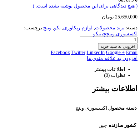
( هیچ دیدگاهی برای این محصول نوشته نشده است. )
25,650,000
تومان
دسته:
برند محصولات
,
لوازم ریکاوری
,
نکو
,
وینچ
برچسب:
اکسسوری وینچچیننکو
افزودن به سبد خرید
Facebook
Twitter
LinkedIn
Google +
Email
افزودن به علاقه مندی ها
اطلاعات بیشتر
نظرات (0)
اطلاعات بیشتر
دسته محصول
اکسسوری وینچ
کشور سازنده
چین