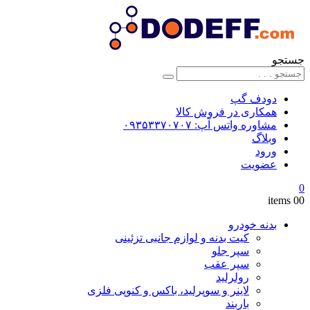
جستجو
دودف گپ
همکاری در فروش کالا
مشاوره واتس آپ: ۰۹۳۵۳۳۷۰۷۰۷
وبلاگ
ورود
عضویت
0
0
0 items
بدنه خودرو
کیت بدنه و لوازم جانبی تزئینی
سپر جلو
سپر عقب
رولرلید
لاینر و سوپرلید، باکس و کنوپی فلزی
باربند