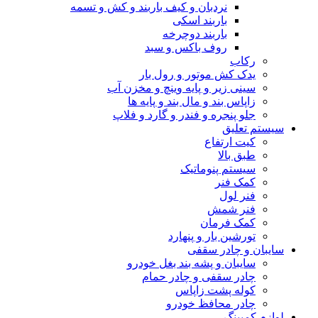
نردبان و کیف باربند و کش و تسمه
باربند اسکی
باربند دوچرخه
روف باکس و سبد
رکاب
یدک کش موتور و رول بار
سینی زیر و پایه وینچ و مخزن آب
زاپاس بند و مال بند و پایه ها
جلو پنجره و فندر و گارد و فلاپ
سیستم تعلیق
کیت ارتفاع
طبق بالا
سیستم پنوماتیک
کمک فنر
فنر لول
فنر شمش
کمک فرمان
تورشین بار و پنهارد
سایبان و چادر سقفی
سایبان و پشه بند بغل خودرو
چادر سقفی و چادر حمام
کوله پشت زاپاس
چادر محافظ خودرو
لوازم کمپینگ