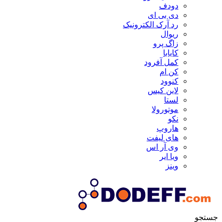
دودف
دی بی ای
رد آرک الکترونیک
ریوال
زاگ پرو
کایابا
کمل آفرود
کن ام
کنوود
لاین کیس
لستا
موتورولا
نکو
هاروپ
های لیفت
وی آر اس
ویا ایر
وینز
جستجو