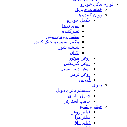
لوازم یدکی خودرو
قطعات فابریک
روان کننده ها
مکمل خودرو
اسپری ها
تمیزکننده
مکمل روغن موتور
مکمل سیستم خنک کننده
شیشه شور
اکتان
روغن موتور
روغن گیربکس
روغن دیفرانسیل
روغن ترمز
گریس
باتری
سیستم باتری دوبل
شارژر باتری
جامپ استارتر
فیلتر و شمع
فیلتر روغن
فیلتر هوا
فیلتر اتاق