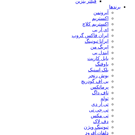
فیلتر بنزین
برندها
آیرونمن
اکستریم
اکستریم کلاچ
ای آر بی
ایران فاکس گروپ
ایرانا تیونینگ
ایربگ من
ایندل بی
بابل کارپت
باوفنگ
بلک اسنیک
بوش رنجر
بی اف گودریچ
پرماتکس
تاف داگ
توله
تی آر دی
تی جی تی
تی مکس
دف لاک
تیونینگ ویژن
دلفان آفرود