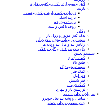
لاینر و سوپرلید، باکس و کنوپی فلزی
باربند
نردبان و کیف باربند و کش و تسمه
باربند اسکی
باربند دوچرخه
روف باکس و سبد
رکاب
یدک کش موتور و رول بار
سینی زیر و پایه وینچ و مخزن آب
زاپاس بند و مال بند و پایه ها
جلو پنجره و فندر و گارد و فلاپ
سیستم تعلیق
کیت ارتفاع
طبق بالا
سیستم پنوماتیک
کمک فنر
فنر لول
فنر شمش
کمک فرمان
تورشین بار و پنهارد
سایبان و چادر سقفی
سایبان و پشه بند بغل خودرو
چادر سقفی و چادر حمام