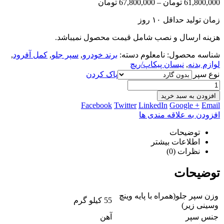
61,800,000
تومان
–
67,800,000
تومان
زمان تولید حداقل ۱۰ روز
هزینه ارسال و نصب شامل قیمت محصول نمیباشد.
شناسه محصول:
نامعلوم
دسته:
برند خودرو
,
سپر جلو
,
کمل آفرود
,
لوازم بدنه
,
نیسان پیکاپ/ریچ
نوع سپر
پاک کردن
افزودن به سبد خرید
Facebook
Twitter
LinkedIn
Google +
Email
افزودن به علاقه مندی ها
توضیحات
اطلاعات بیشتر
نظرات (0)
توضیحات
وزن سپر جلو(همراه با پایه وینچ
55 کیلو گرم
وسینی زیر)
جنس سپر
آهن