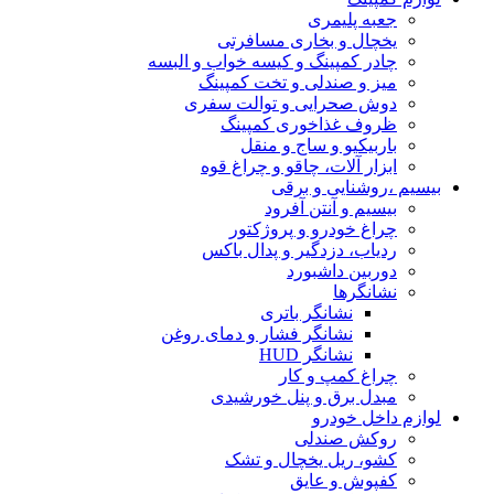
جعبه پلیمری
یخچال و بخاری مسافرتی
چادر کمپینگ و کیسه خواب و البسه
میز و صندلی و تخت کمپینگ
دوش صحرایی و توالت سفری
ظروف غذاخوری کمپینگ
باربیکیو و ساج و منقل
ابزار آلات، چاقو و چراغ قوه
بیسیم ،روشنایی و برقی
بیسیم و آنتن آفرود
چراغ خودرو و پروژکتور
ردیاب، دزدگیر و پدال باکس
دوربین داشبورد
نشانگرها
نشانگر باتری
نشانگر فشار و دمای روغن
نشانگر HUD
چراغ کمپ و کار
مبدل برق و پنل خورشیدی
لوازم داخل خودرو
روکش صندلی
کشو، ریل یخچال و تشک
کفپوش و عایق