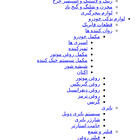
رینگ و لاستیک و اسپیسر چرخ
مخزن و شلنگ و گیج باد
لوازم پنچرگیری
لوازم یدکی خودرو
قطعات فابریک
روان کننده ها
مکمل خودرو
اسپری ها
تمیزکننده
مکمل روغن موتور
مکمل سیستم خنک کننده
شیشه شور
اکتان
روغن موتور
روغن گیربکس
روغن دیفرانسیل
روغن ترمز
گریس
باتری
سیستم باتری دوبل
شارژر باتری
جامپ استارتر
فیلتر و شمع
فیلتر روغن