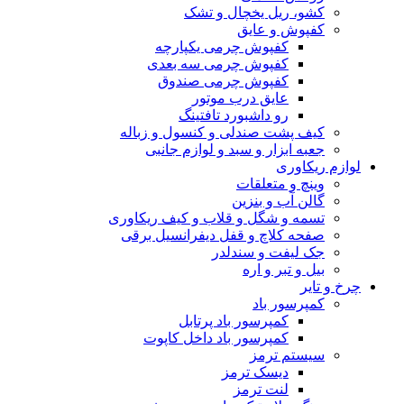
کشو، ریل یخچال و تشک
کفپوش و عایق
کفپوش چرمی یکپارچه
کفپوش چرمی سه بعدی
کفپوش چرمی صندوق
عایق درب موتور
رو داشبورد تافتینگ
کیف پشت صندلی و کنسول و زباله
جعبه ابزار و سبد و لوازم جانبی
لوازم ریکاوری
وینچ و متعلقات
گالن آب و بنزین
تسمه و شگل و قلاب و کیف ریکاوری
صفحه کلاچ و قفل دیفرانسیل برقی
جک لیفت و سندلدر
بیل و تبر و اره
چرخ و تایر
کمپرسور باد
کمپرسور باد پرتابل
کمپرسور باد داخل کاپوت
سیستم ترمز
دیسک ترمز
لنت ترمز