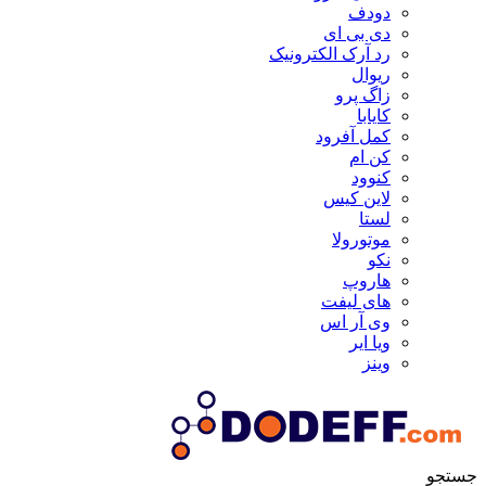
دودف
دی بی ای
رد آرک الکترونیک
ریوال
زاگ پرو
کایابا
کمل آفرود
کن ام
کنوود
لاین کیس
لستا
موتورولا
نکو
هاروپ
های لیفت
وی آر اس
ویا ایر
وینز
جستجو