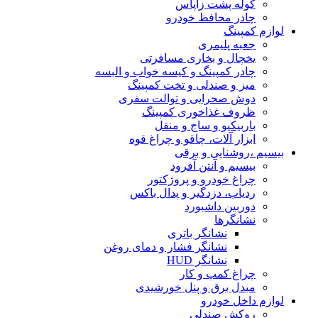
کوله پشت زاپاس
چادر محافظ خودرو
لوازم کمپینگ
جعبه پلیمری
یخچال و بخاری مسافرتی
چادر کمپینگ و کیسه خواب و البسه
میز و صندلی و تخت کمپینگ
دوش صحرایی و توالت سفری
ظروف غذاخوری کمپینگ
باربیکیو و ساج و منقل
ابزار آلات، چاقو و چراغ قوه
بیسیم ،روشنایی و برقی
بیسیم و آنتن آفرود
چراغ خودرو و پروژکتور
ردیاب، دزدگیر و پدال باکس
دوربین داشبورد
نشانگرها
نشانگر باتری
نشانگر فشار و دمای روغن
نشانگر HUD
چراغ کمپ و کار
مبدل برق و پنل خورشیدی
لوازم داخل خودرو
روکش صندلی