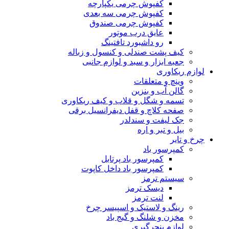
کفپوش چرمی یکپارچه
کفپوش چرمی سه بعدی
کفپوش چرمی صندوق
عایق درب موتور
رو داشبورد تافتینگ
کیف پشت صندلی و کنسول و زباله
جعبه ابزار و سبد و لوازم جانبی
لوازم ریکاوری
وینچ و متعلقات
گالن آب و بنزین
تسمه و شگل و قلاب و کیف ریکاوری
صفحه کلاچ و قفل دیفرانسیل برقی
جک لیفت و سندلدر
بیل و تبر و اره
چرخ و تایر
کمپرسور باد
کمپرسور باد پرتابل
کمپرسور باد داخل کاپوت
سیستم ترمز
دیسک ترمز
لنت ترمز
رینگ و لاستیک و اسپیسر چرخ
مخزن و شلنگ و گیج باد
لوازم پنچرگیری