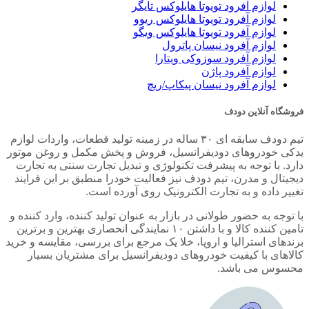
لوازم آفرود تویوتا هایلوکس تایگر
لوازم آفرود تویوتا هایلوکس ریوو
لوازم آفرود تویوتا هایلوکس ویگو
لوازم آفرود نیسان پاترول
لوازم آفرود سوزوکی ویتارا
لوازم آفرود پاژن
لوازم آفرود نیسان پیکاپ/ریچ
فروشگاه آنلاین دودف
تیم دودف سابقه ای ۳۰ ساله در زمینه تولید قطعات، واردات لوازم
یدکی خودروهای دودیفرانسیل، فروش و پخش مکمل و روغن موتور
دارد. با توجه به پیشرفت تکنولوژی و تبدیل تجارت سنتی به تجارت
دیجیتال و مدرن، تیم دودف نیز فعالیت خودرا منطبق بر این فرایند
تغییر داده و به تجارت الکترونیک روی آورده است.
با توجه به حضور طولانی در بازار به عنوان تولید کننده، وارد کننده و
تامین کننده کالا و با داشتن ۱۰ نمایندگی انحصاری بهترین و برترین
برندهای استرالیا و اروپا، خلا یک مرجع برای بررسی، مقایسه و خرید
کالاهای با کیفیت خودروهای دودیفرانسیل برای مشتریان بسیار
محسوس می باشد.