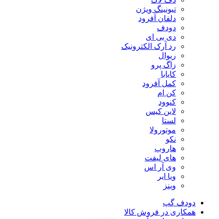
تیونینگ ویژن
دلفان آفرود
دودف
دی بی ای
رد آرک الکترونیک
ریوال
زاگ پرو
کایابا
کمل آفرود
کن ام
کنوود
لاین کیس
لستا
موتورولا
نکو
هاروپ
های لیفت
وی آر اس
ویا ایر
وینز
دودف گپ
همکاری در فروش کالا