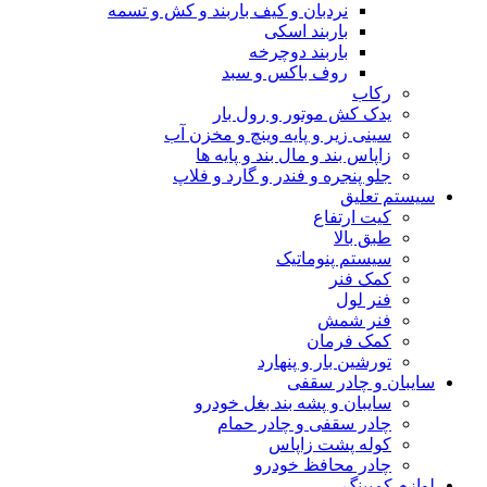
نردبان و کیف باربند و کش و تسمه
باربند اسکی
باربند دوچرخه
روف باکس و سبد
رکاب
یدک کش موتور و رول بار
سینی زیر و پایه وینچ و مخزن آب
زاپاس بند و مال بند و پایه ها
جلو پنجره و فندر و گارد و فلاپ
سیستم تعلیق
کیت ارتفاع
طبق بالا
سیستم پنوماتیک
کمک فنر
فنر لول
فنر شمش
کمک فرمان
تورشین بار و پنهارد
سایبان و چادر سقفی
سایبان و پشه بند بغل خودرو
چادر سقفی و چادر حمام
کوله پشت زاپاس
چادر محافظ خودرو
لوازم کمپینگ