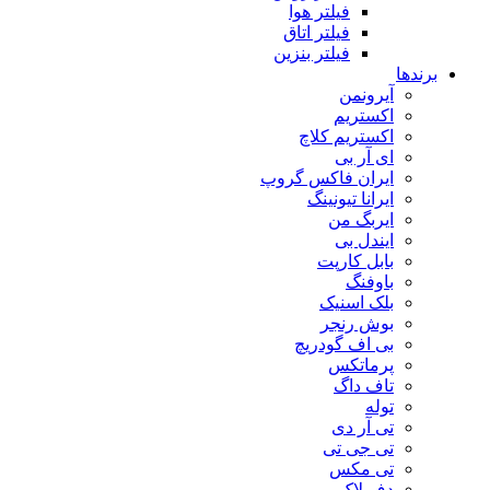
فیلتر هوا
فیلتر اتاق
فیلتر بنزین
برندها
آیرونمن
اکستریم
اکستریم کلاچ
ای آر بی
ایران فاکس گروپ
ایرانا تیونینگ
ایربگ من
ایندل بی
بابل کارپت
باوفنگ
بلک اسنیک
بوش رنجر
بی اف گودریچ
پرماتکس
تاف داگ
توله
تی آر دی
تی جی تی
تی مکس
دف لاک