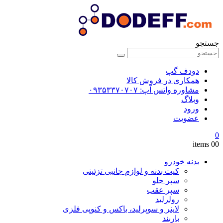
جستجو
دودف گپ
همکاری در فروش کالا
مشاوره واتس آپ: ۰۹۳۵۳۳۷۰۷۰۷
وبلاگ
ورود
عضویت
0
0
0 items
بدنه خودرو
کیت بدنه و لوازم جانبی تزئینی
سپر جلو
سپر عقب
رولرلید
لاینر و سوپرلید، باکس و کنوپی فلزی
باربند