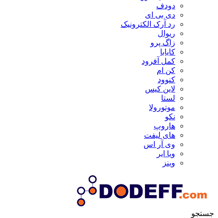
دودف
دی بی ای
رد آرک الکترونیک
ریوال
زاگ پرو
کایابا
کمل آفرود
کن ام
کنوود
لاین کیس
لستا
موتورولا
نکو
هاروپ
های لیفت
وی آر اس
ویا ایر
وینز
جستجو