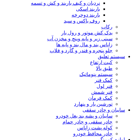
نردبان و کیف باربند و کش و تسمه
باربند اسکی
باربند دوچرخه
روف باکس و سبد
رکاب
یدک کش موتور و رول بار
سینی زیر و پایه وینچ و مخزن آب
زاپاس بند و مال بند و پایه ها
جلو پنجره و فندر و گارد و فلاپ
سیستم تعلیق
کیت ارتفاع
طبق بالا
سیستم پنوماتیک
کمک فنر
فنر لول
فنر شمش
کمک فرمان
تورشین بار و پنهارد
سایبان و چادر سقفی
سایبان و پشه بند بغل خودرو
چادر سقفی و چادر حمام
کوله پشت زاپاس
چادر محافظ خودرو
لوازم کمپینگ