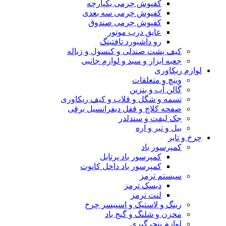
کفپوش چرمی یکپارچه
کفپوش چرمی سه بعدی
کفپوش چرمی صندوق
عایق درب موتور
رو داشبورد تافتینگ
کیف پشت صندلی و کنسول و زباله
جعبه ابزار و سبد و لوازم جانبی
لوازم ریکاوری
وینچ و متعلقات
گالن آب و بنزین
تسمه و شگل و قلاب و کیف ریکاوری
صفحه کلاچ و قفل دیفرانسیل برقی
جک لیفت و سندلدر
بیل و تبر و اره
چرخ و تایر
کمپرسور باد
کمپرسور باد پرتابل
کمپرسور باد داخل کاپوت
سیستم ترمز
دیسک ترمز
لنت ترمز
رینگ و لاستیک و اسپیسر چرخ
مخزن و شلنگ و گیج باد
لوازم پنچرگیری