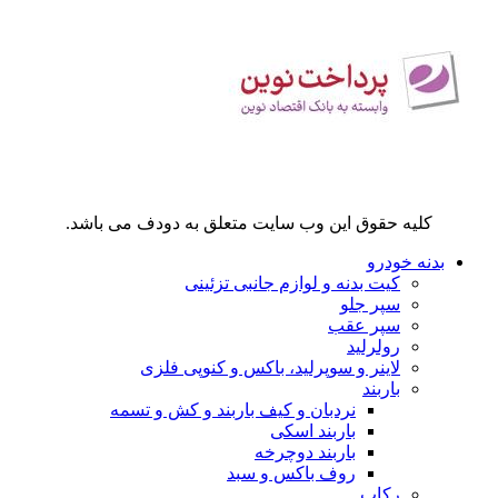
کلیه حقوق این وب سایت متعلق به دودف می باشد.
بدنه خودرو
کیت بدنه و لوازم جانبی تزئینی
سپر جلو
سپر عقب
رولرلید
لاینر و سوپرلید، باکس و کنوپی فلزی
باربند
نردبان و کیف باربند و کش و تسمه
باربند اسکی
باربند دوچرخه
روف باکس و سبد
رکاب