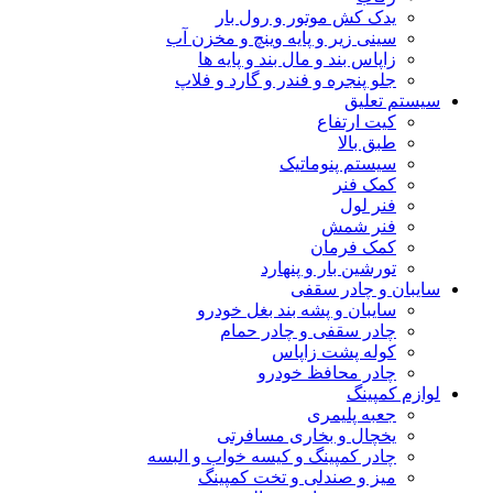
یدک کش موتور و رول بار
سینی زیر و پایه وینچ و مخزن آب
زاپاس بند و مال بند و پایه ها
جلو پنجره و فندر و گارد و فلاپ
سیستم تعلیق
کیت ارتفاع
طبق بالا
سیستم پنوماتیک
کمک فنر
فنر لول
فنر شمش
کمک فرمان
تورشین بار و پنهارد
سایبان و چادر سقفی
سایبان و پشه بند بغل خودرو
چادر سقفی و چادر حمام
کوله پشت زاپاس
چادر محافظ خودرو
لوازم کمپینگ
جعبه پلیمری
یخچال و بخاری مسافرتی
چادر کمپینگ و کیسه خواب و البسه
میز و صندلی و تخت کمپینگ