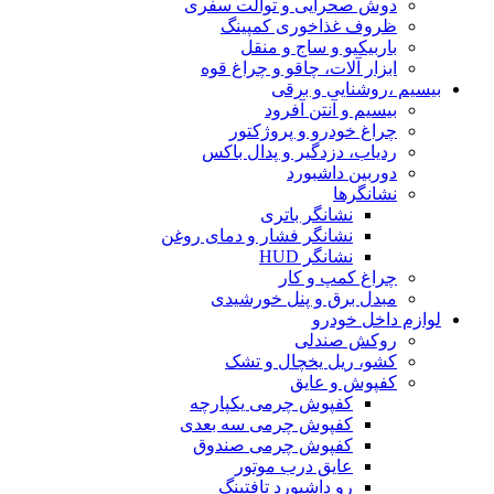
دوش صحرایی و توالت سفری
ظروف غذاخوری کمپینگ
باربیکیو و ساج و منقل
ابزار آلات، چاقو و چراغ قوه
بیسیم ،روشنایی و برقی
بیسیم و آنتن آفرود
چراغ خودرو و پروژکتور
ردیاب، دزدگیر و پدال باکس
دوربین داشبورد
نشانگرها
نشانگر باتری
نشانگر فشار و دمای روغن
نشانگر HUD
چراغ کمپ و کار
مبدل برق و پنل خورشیدی
لوازم داخل خودرو
روکش صندلی
کشو، ریل یخچال و تشک
کفپوش و عایق
کفپوش چرمی یکپارچه
کفپوش چرمی سه بعدی
کفپوش چرمی صندوق
عایق درب موتور
رو داشبورد تافتینگ