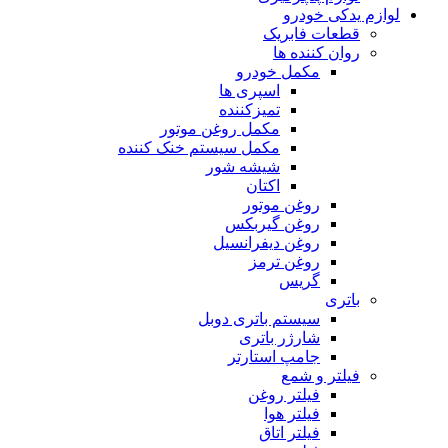
لوازم یدکی خودرو
قطعات فابریک
روان کننده ها
مکمل خودرو
اسپری ها
تمیزکننده
مکمل روغن موتور
مکمل سیستم خنک کننده
شیشه شور
اکتان
روغن موتور
روغن گیربکس
روغن دیفرانسیل
روغن ترمز
گریس
باتری
سیستم باتری دوبل
شارژر باتری
جامپ استارتر
فیلتر و شمع
فیلتر روغن
فیلتر هوا
فیلتر اتاق