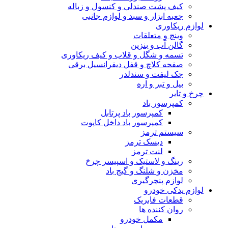
کیف پشت صندلی و کنسول و زباله
جعبه ابزار و سبد و لوازم جانبی
لوازم ریکاوری
وینچ و متعلقات
گالن آب و بنزین
تسمه و شگل و قلاب و کیف ریکاوری
صفحه کلاچ و قفل دیفرانسیل برقی
جک لیفت و سندلدر
بیل و تبر و اره
چرخ و تایر
کمپرسور باد
کمپرسور باد پرتابل
کمپرسور باد داخل کاپوت
سیستم ترمز
دیسک ترمز
لنت ترمز
رینگ و لاستیک و اسپیسر چرخ
مخزن و شلنگ و گیج باد
لوازم پنچرگیری
لوازم یدکی خودرو
قطعات فابریک
روان کننده ها
مکمل خودرو