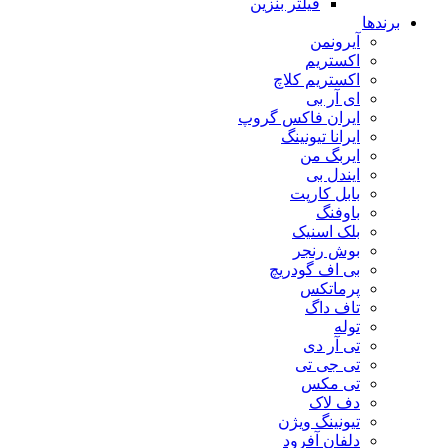
فیلتر بنزین
برندها
آیرونمن
اکستریم
اکستریم کلاچ
ای آر بی
ایران فاکس گروپ
ایرانا تیونینگ
ایربگ من
ایندل بی
بابل کارپت
باوفنگ
بلک اسنیک
بوش رنجر
بی اف گودریچ
پرماتکس
تاف داگ
توله
تی آر دی
تی جی تی
تی مکس
دف لاک
تیونینگ ویژن
دلفان آفرود