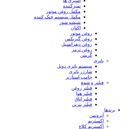
اسپری ها
تمیزکننده
مکمل روغن موتور
مکمل سیستم خنک کننده
شیشه شور
اکتان
روغن موتور
روغن گیربکس
روغن دیفرانسیل
روغن ترمز
گریس
باتری
سیستم باتری دوبل
شارژر باتری
جامپ استارتر
فیلتر و شمع
فیلتر روغن
فیلتر هوا
فیلتر اتاق
فیلتر بنزین
برندها
آیرونمن
اکستریم
اکستریم کلاچ