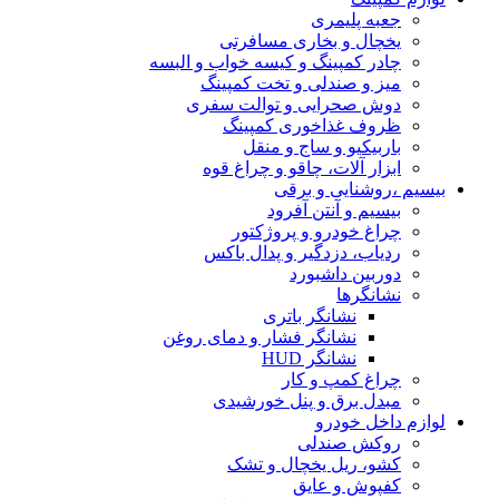
جعبه پلیمری
یخچال و بخاری مسافرتی
چادر کمپینگ و کیسه خواب و البسه
میز و صندلی و تخت کمپینگ
دوش صحرایی و توالت سفری
ظروف غذاخوری کمپینگ
باربیکیو و ساج و منقل
ابزار آلات، چاقو و چراغ قوه
بیسیم ،روشنایی و برقی
بیسیم و آنتن آفرود
چراغ خودرو و پروژکتور
ردیاب، دزدگیر و پدال باکس
دوربین داشبورد
نشانگرها
نشانگر باتری
نشانگر فشار و دمای روغن
نشانگر HUD
چراغ کمپ و کار
مبدل برق و پنل خورشیدی
لوازم داخل خودرو
روکش صندلی
کشو، ریل یخچال و تشک
کفپوش و عایق