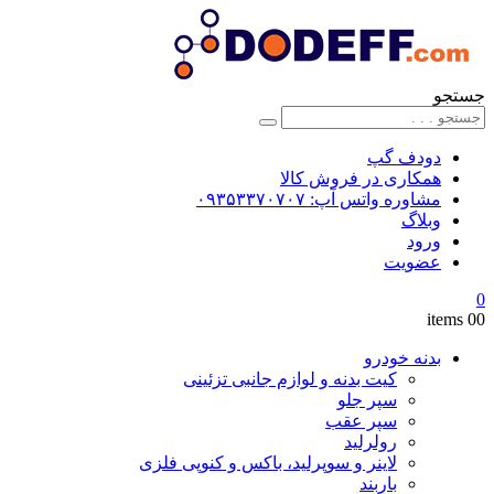
جستجو
دودف گپ
همکاری در فروش کالا
مشاوره واتس آپ: ۰۹۳۵۳۳۷۰۷۰۷
وبلاگ
ورود
عضویت
0
0
0 items
بدنه خودرو
کیت بدنه و لوازم جانبی تزئینی
سپر جلو
سپر عقب
رولرلید
لاینر و سوپرلید، باکس و کنوپی فلزی
باربند