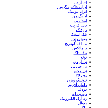
ای آر بی
ایران فاکس گروپ
ایرانا تیونینگ
ایربگ من
ایندل بی
بابل کارپت
باوفنگ
بلک اسنیک
بوش رنجر
بی اف گودریچ
پرماتکس
تاف داگ
توله
تی آر دی
تی جی تی
تی مکس
دف لاک
تیونینگ ویژن
دلفان آفرود
دودف
دی بی ای
رد آرک الکترونیک
ریوال
زاگ پرو