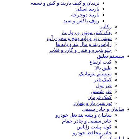
نردبان و کیف باربند و کش و تسمه
باربند اسکی
باربند دوچرخه
روف باکس و سبد
رکاب
یدک کش موتور و رول بار
سینی زیر و پایه وینچ و مخزن آب
زاپاس بند و مال بند و پایه ها
جلو پنجره و فندر و گارد و فلاپ
سیستم تعلیق
کیت ارتفاع
طبق بالا
سیستم پنوماتیک
کمک فنر
فنر لول
فنر شمش
کمک فرمان
تورشین بار و پنهارد
سایبان و چادر سقفی
سایبان و پشه بند بغل خودرو
چادر سقفی و چادر حمام
کوله پشت زاپاس
چادر محافظ خودرو
لوازم کمپینگ