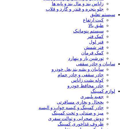
زاپاس بند و مال بند و پایه ها
جلو پنجره و فندر و گارد و فلاپ
سیستم تعلیق
کیت ارتفاع
طبق بالا
سیستم پنوماتیک
کمک فنر
فنر لول
فنر شمش
کمک فرمان
تورشین بار و پنهارد
سایبان و چادر سقفی
سایبان و پشه بند بغل خودرو
چادر سقفی و چادر حمام
کوله پشت زاپاس
چادر محافظ خودرو
لوازم کمپینگ
جعبه پلیمری
یخچال و بخاری مسافرتی
چادر کمپینگ و کیسه خواب و البسه
میز و صندلی و تخت کمپینگ
دوش صحرایی و توالت سفری
ظروف غذاخوری کمپینگ