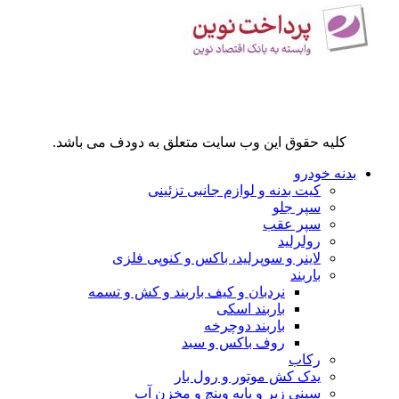
کلیه حقوق این وب سایت متعلق به دودف می باشد.
بدنه خودرو
کیت بدنه و لوازم جانبی تزئینی
سپر جلو
سپر عقب
رولرلید
لاینر و سوپرلید، باکس و کنوپی فلزی
باربند
نردبان و کیف باربند و کش و تسمه
باربند اسکی
باربند دوچرخه
روف باکس و سبد
رکاب
یدک کش موتور و رول بار
سینی زیر و پایه وینچ و مخزن آب