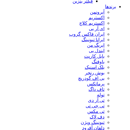
فیلتر بنزین
برندها
آیرونمن
اکستریم
اکستریم کلاچ
ای آر بی
ایران فاکس گروپ
ایرانا تیونینگ
ایربگ من
ایندل بی
بابل کارپت
باوفنگ
بلک اسنیک
بوش رنجر
بی اف گودریچ
پرماتکس
تاف داگ
توله
تی آر دی
تی جی تی
تی مکس
دف لاک
تیونینگ ویژن
دلفان آفرود