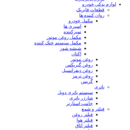
لوازم یدکی خودرو
قطعات فابریک
روان کننده ها
مکمل خودرو
اسپری ها
تمیزکننده
مکمل روغن موتور
مکمل سیستم خنک کننده
شیشه شور
اکتان
روغن موتور
روغن گیربکس
روغن دیفرانسیل
روغن ترمز
گریس
باتری
سیستم باتری دوبل
شارژر باتری
جامپ استارتر
فیلتر و شمع
فیلتر روغن
فیلتر هوا
فیلتر اتاق