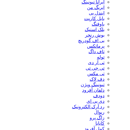
ایرانا تیونینگ
ایربگ من
ایندل بی
بابل کارپت
باوفنگ
بلک اسنیک
بوش رنجر
بی اف گودریچ
پرماتکس
تاف داگ
توله
تی آر دی
تی جی تی
تی مکس
دف لاک
تیونینگ ویژن
دلفان آفرود
دودف
دی بی ای
رد آرک الکترونیک
ریوال
زاگ پرو
کایابا
کمل آفرود