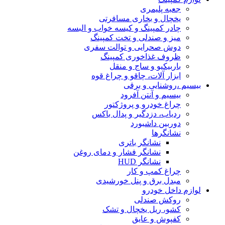
جعبه پلیمری
یخچال و بخاری مسافرتی
چادر کمپینگ و کیسه خواب و البسه
میز و صندلی و تخت کمپینگ
دوش صحرایی و توالت سفری
ظروف غذاخوری کمپینگ
باربیکیو و ساج و منقل
ابزار آلات، چاقو و چراغ قوه
بیسیم ،روشنایی و برقی
بیسیم و آنتن آفرود
چراغ خودرو و پروژکتور
ردیاب، دزدگیر و پدال باکس
دوربین داشبورد
نشانگرها
نشانگر باتری
نشانگر فشار و دمای روغن
نشانگر HUD
چراغ کمپ و کار
مبدل برق و پنل خورشیدی
لوازم داخل خودرو
روکش صندلی
کشو، ریل یخچال و تشک
کفپوش و عایق