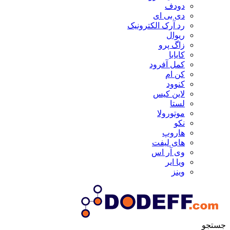
دودف
دی بی ای
رد آرک الکترونیک
ریوال
زاگ پرو
کایابا
کمل آفرود
کن ام
کنوود
لاین کیس
لستا
موتورولا
نکو
هاروپ
های لیفت
وی آر اس
ویا ایر
وینز
جستجو