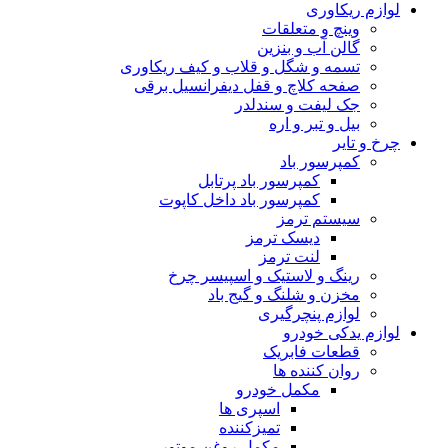
لوازم ریکاوری
وینچ و متعلقات
گالن آب و بنزین
تسمه و شگل و قلاب و کیف ریکاوری
صفحه کلاچ و قفل دیفرانسیل برقی
جک لیفت و سندلدر
بیل و تبر و اره
چرخ و تایر
کمپرسور باد
کمپرسور باد پرتابل
کمپرسور باد داخل کاپوت
سیستم ترمز
دیسک ترمز
لنت ترمز
رینگ و لاستیک و اسپیسر چرخ
مخزن و شلنگ و گیج باد
لوازم پنچرگیری
لوازم یدکی خودرو
قطعات فابریک
روان کننده ها
مکمل خودرو
اسپری ها
تمیزکننده
مکمل روغن موتور