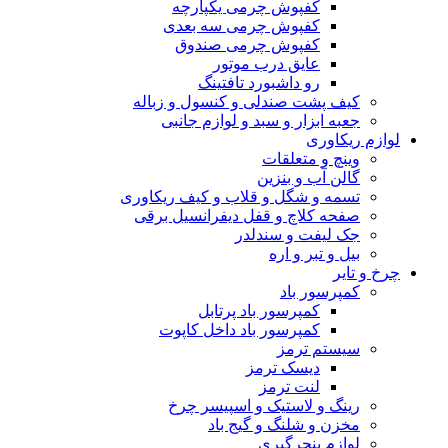
کفپوش چرمی یکپارچه
کفپوش چرمی سه بعدی
کفپوش چرمی صندوق
عایق درب موتور
رو داشبورد تافتینگ
کیف پشت صندلی و کنسول و زباله
جعبه ابزار و سبد و لوازم جانبی
لوازم ریکاوری
وینچ و متعلقات
گالن آب و بنزین
تسمه و شگل و قلاب و کیف ریکاوری
صفحه کلاچ و قفل دیفرانسیل برقی
جک لیفت و سندلدر
بیل و تبر و اره
چرخ و تایر
کمپرسور باد
کمپرسور باد پرتابل
کمپرسور باد داخل کاپوت
سیستم ترمز
دیسک ترمز
لنت ترمز
رینگ و لاستیک و اسپیسر چرخ
مخزن و شلنگ و گیج باد
لوازم پنچرگیری