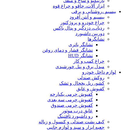
باربیکیو و ساج و منقل
ابزار آلات، چاقو و چراغ قوه
بیسیم ،روشنایی و برقی
بیسیم و آنتن آفرود
چراغ خودرو و پروژکتور
ردیاب، دزدگیر و پدال باکس
دوربین داشبورد
نشانگرها
نشانگر باتری
نشانگر فشار و دمای روغن
نشانگر HUD
چراغ کمپ و کار
مبدل برق و پنل خورشیدی
لوازم داخل خودرو
روکش صندلی
کشو، ریل یخچال و تشک
کفپوش و عایق
کفپوش چرمی یکپارچه
کفپوش چرمی سه بعدی
کفپوش چرمی صندوق
عایق درب موتور
رو داشبورد تافتینگ
کیف پشت صندلی و کنسول و زباله
جعبه ابزار و سبد و لوازم جانبی