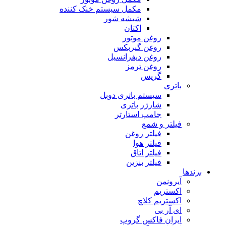
مکمل سیستم خنک کننده
شیشه شور
اکتان
روغن موتور
روغن گیربکس
روغن دیفرانسیل
روغن ترمز
گریس
باتری
سیستم باتری دوبل
شارژر باتری
جامپ استارتر
فیلتر و شمع
فیلتر روغن
فیلتر هوا
فیلتر اتاق
فیلتر بنزین
برندها
آیرونمن
اکستریم
اکستریم کلاچ
ای آر بی
ایران فاکس گروپ