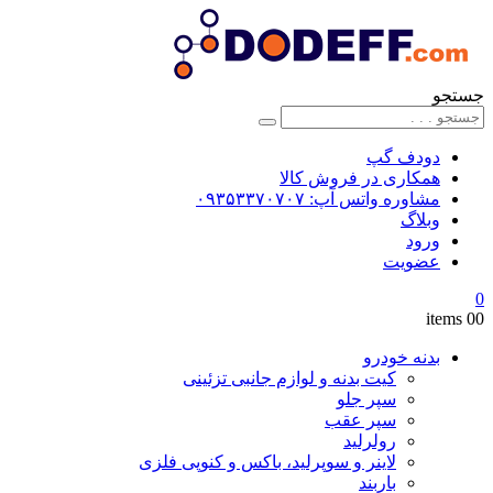
جستجو
دودف گپ
همکاری در فروش کالا
مشاوره واتس آپ: ۰۹۳۵۳۳۷۰۷۰۷
وبلاگ
ورود
عضویت
0
0
0 items
بدنه خودرو
کیت بدنه و لوازم جانبی تزئینی
سپر جلو
سپر عقب
رولرلید
لاینر و سوپرلید، باکس و کنوپی فلزی
باربند