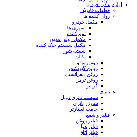
لوازم یدکی خودرو
قطعات فابریک
روان کننده ها
مکمل خودرو
اسپری ها
تمیزکننده
مکمل روغن موتور
مکمل سیستم خنک کننده
شیشه شور
اکتان
روغن موتور
روغن گیربکس
روغن دیفرانسیل
روغن ترمز
گریس
باتری
سیستم باتری دوبل
شارژر باتری
جامپ استارتر
فیلتر و شمع
فیلتر روغن
فیلتر هوا
فیلتر اتاق