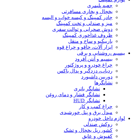
جعبه پلیمری
یخچال و بخاری مسافرتی
چادر کمپینگ و کیسه خواب و البسه
میز و صندلی و تخت کمپینگ
دوش صحرایی و توالت سفری
ظروف غذاخوری کمپینگ
باربیکیو و ساج و منقل
ابزار آلات، چاقو و چراغ قوه
بیسیم ،روشنایی و برقی
بیسیم و آنتن آفرود
چراغ خودرو و پروژکتور
ردیاب، دزدگیر و پدال باکس
دوربین داشبورد
نشانگرها
نشانگر باتری
نشانگر فشار و دمای روغن
نشانگر HUD
چراغ کمپ و کار
مبدل برق و پنل خورشیدی
لوازم داخل خودرو
روکش صندلی
کشو، ریل یخچال و تشک
کفپوش و عایق