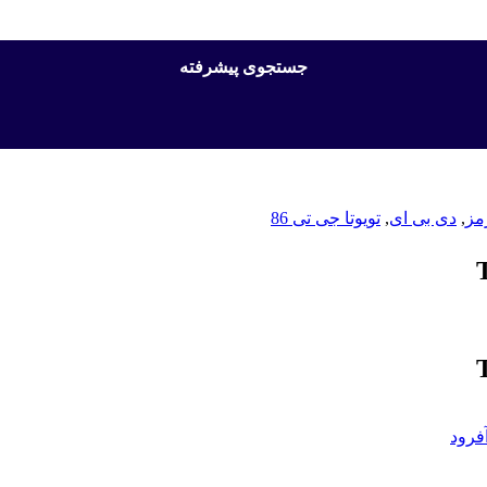
جستجوی پیشرفته
مز
,
دی بی ای
,
تویوتا جی تی 86
فرود