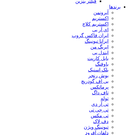
فیلتر بنزین
برندها
آیرونمن
اکستریم
اکستریم کلاچ
ای آر بی
ایران فاکس گروپ
ایرانا تیونینگ
ایربگ من
ایندل بی
بابل کارپت
باوفنگ
بلک اسنیک
بوش رنجر
بی اف گودریچ
پرماتکس
تاف داگ
توله
تی آر دی
تی جی تی
تی مکس
دف لاک
تیونینگ ویژن
دلفان آفرود