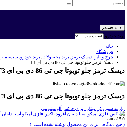
ادامه جستجو
برند خودرو
خانه
فروشگاه
چرخ و تایر
,
دیسک ترمز
,
برند محصولات
,
برند خودرو
,
سیستم تر
دیسک ترمز جلو تویوتا جی تی 86 دی بی ای T3
دیسک ترمز جلو تویوتا جی تی 86 دی بی ای T3
دیسک ترمز جلو تویوتا جی تی 86 دی بی ای T3
باربند سوزوکی ویتارا ایران فاکس آلومینیومی
باکس فلزی آمیکو آسنا دلفان آ
out of 5
0
( هیچ دیدگاهی برای این محصول نوشته نشده است. )