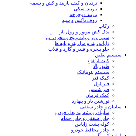
نردبان و کیف باربند و کش و تسمه
باربند اسکی
باربند دوچرخه
روف باکس و سبد
رکاب
یدک کش موتور و رول بار
سینی زیر و پایه وینچ و مخزن آب
زاپاس بند و مال بند و پایه ها
جلو پنجره و فندر و گارد و فلاپ
سیستم تعلیق
کیت ارتفاع
طبق بالا
سیستم پنوماتیک
کمک فنر
فنر لول
فنر شمش
کمک فرمان
تورشین بار و پنهارد
سایبان و چادر سقفی
سایبان و پشه بند بغل خودرو
چادر سقفی و چادر حمام
کوله پشت زاپاس
چادر محافظ خودرو
لوازم کمپینگ