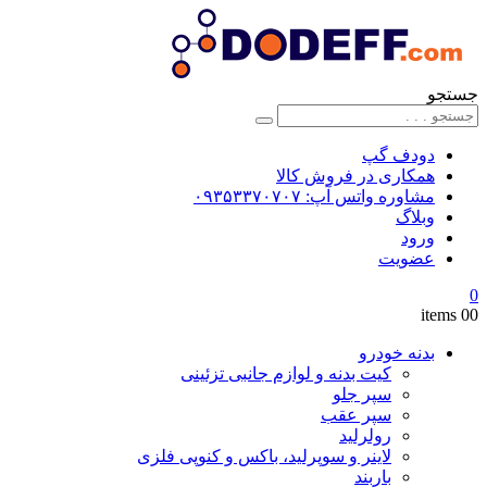
جستجو
دودف گپ
همکاری در فروش کالا
مشاوره واتس آپ: ۰۹۳۵۳۳۷۰۷۰۷
وبلاگ
ورود
عضویت
0
0
0 items
بدنه خودرو
کیت بدنه و لوازم جانبی تزئینی
سپر جلو
سپر عقب
رولرلید
لاینر و سوپرلید، باکس و کنوپی فلزی
باربند