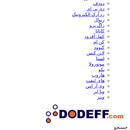
دودف
دی بی ای
رد آرک الکترونیک
ریوال
زاگ پرو
کایابا
کمل آفرود
کن ام
کنوود
لاین کیس
لستا
موتورولا
نکو
هاروپ
های لیفت
وی آر اس
ویا ایر
وینز
جستجو