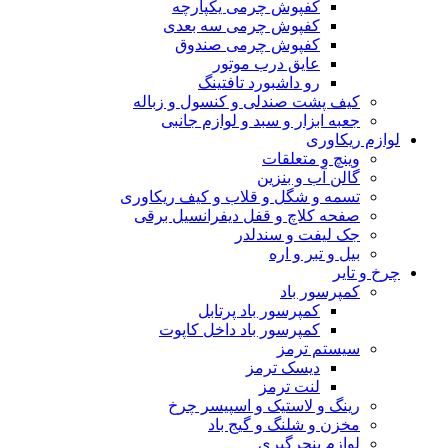
کفپوش چرمی یکپارچه
کفپوش چرمی سه بعدی
کفپوش چرمی صندوق
عایق درب موتور
رو داشبورد تافتینگ
کیف پشت صندلی و کنسول و زباله
جعبه ابزار و سبد و لوازم جانبی
لوازم ریکاوری
وینچ و متعلقات
گالن آب و بنزین
تسمه و شگل و قلاب و کیف ریکاوری
صفحه کلاچ و قفل دیفرانسیل برقی
جک لیفت و سندلدر
بیل و تبر و اره
چرخ و تایر
کمپرسور باد
کمپرسور باد پرتابل
کمپرسور باد داخل کاپوت
سیستم ترمز
دیسک ترمز
لنت ترمز
رینگ و لاستیک و اسپیسر چرخ
مخزن و شلنگ و گیج باد
لوازم پنچرگیری