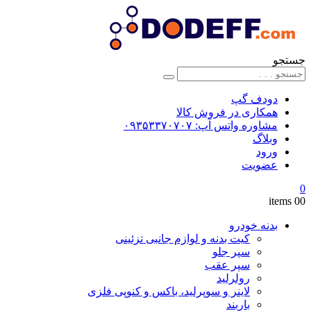
جستجو
دودف گپ
همکاری در فروش کالا
مشاوره واتس آپ: ۰۹۳۵۳۳۷۰۷۰۷
وبلاگ
ورود
عضویت
0
0
0 items
بدنه خودرو
کیت بدنه و لوازم جانبی تزئینی
سپر جلو
سپر عقب
رولرلید
لاینر و سوپرلید، باکس و کنوپی فلزی
باربند