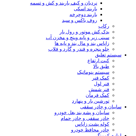
نردبان و کیف باربند و کش و تسمه
باربند اسکی
باربند دوچرخه
روف باکس و سبد
رکاب
یدک کش موتور و رول بار
سینی زیر و پایه وینچ و مخزن آب
زاپاس بند و مال بند و پایه ها
جلو پنجره و فندر و گارد و فلاپ
سیستم تعلیق
کیت ارتفاع
طبق بالا
سیستم پنوماتیک
کمک فنر
فنر لول
فنر شمش
کمک فرمان
تورشین بار و پنهارد
سایبان و چادر سقفی
سایبان و پشه بند بغل خودرو
چادر سقفی و چادر حمام
کوله پشت زاپاس
چادر محافظ خودرو
لوازم کمپینگ