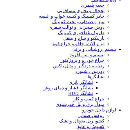
جعبه پلیمری
یخچال و بخاری مسافرتی
چادر کمپینگ و کیسه خواب و البسه
میز و صندلی و تخت کمپینگ
دوش صحرایی و توالت سفری
ظروف غذاخوری کمپینگ
باربیکیو و ساج و منقل
ابزار آلات، چاقو و چراغ قوه
بیسیم ،روشنایی و برقی
بیسیم و آنتن آفرود
چراغ خودرو و پروژکتور
ردیاب، دزدگیر و پدال باکس
دوربین داشبورد
نشانگرها
نشانگر باتری
نشانگر فشار و دمای روغن
نشانگر HUD
چراغ کمپ و کار
مبدل برق و پنل خورشیدی
لوازم داخل خودرو
روکش صندلی
کشو، ریل یخچال و تشک
کفپوش و عایق