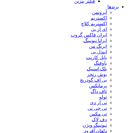
فیلتر بنزین
برندها
آیرونمن
اکستریم
اکستریم کلاچ
ای آر بی
ایران فاکس گروپ
ایرانا تیونینگ
ایربگ من
ایندل بی
بابل کارپت
باوفنگ
بلک اسنیک
بوش رنجر
بی اف گودریچ
پرماتکس
تاف داگ
توله
تی آر دی
تی جی تی
تی مکس
دف لاک
تیونینگ ویژن
دلفان آفرود