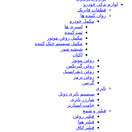
لوازم یدکی خودرو
قطعات فابریک
روان کننده ها
مکمل خودرو
اسپری ها
تمیزکننده
مکمل روغن موتور
مکمل سیستم خنک کننده
شیشه شور
اکتان
روغن موتور
روغن گیربکس
روغن دیفرانسیل
روغن ترمز
گریس
باتری
سیستم باتری دوبل
شارژر باتری
جامپ استارتر
فیلتر و شمع
فیلتر روغن
فیلتر هوا
فیلتر اتاق