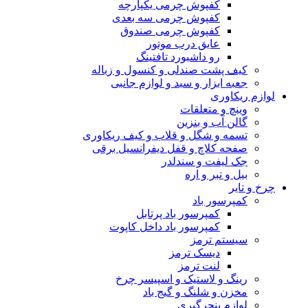
کفپوش چرمی یکپارچه
کفپوش چرمی سه بعدی
کفپوش چرمی صندوق
عایق درب موتور
رو داشبورد تافتینگ
کیف پشت صندلی و کنسول و زباله
جعبه ابزار و سبد و لوازم جانبی
لوازم ریکاوری
وینچ و متعلقات
گالن آب و بنزین
تسمه و شگل و قلاب و کیف ریکاوری
صفحه کلاچ و قفل دیفرانسیل برقی
جک لیفت و سندلدر
بیل و تبر و اره
چرخ و تایر
کمپرسور باد
کمپرسور باد پرتابل
کمپرسور باد داخل کاپوت
سیستم ترمز
دیسک ترمز
لنت ترمز
رینگ و لاستیک و اسپیسر چرخ
مخزن و شلنگ و گیج باد
لوازم پنچرگیری