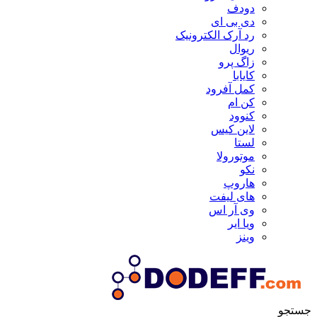
دودف
دی بی ای
رد آرک الکترونیک
ریوال
زاگ پرو
کایابا
کمل آفرود
کن ام
کنوود
لاین کیس
لستا
موتورولا
نکو
هاروپ
های لیفت
وی آر اس
ویا ایر
وینز
جستجو