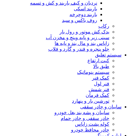
نردبان و کیف باربند و کش و تسمه
باربند اسکی
باربند دوچرخه
روف باکس و سبد
رکاب
یدک کش موتور و رول بار
سینی زیر و پایه وینچ و مخزن آب
زاپاس بند و مال بند و پایه ها
جلو پنجره و فندر و گارد و فلاپ
سیستم تعلیق
کیت ارتفاع
طبق بالا
سیستم پنوماتیک
کمک فنر
فنر لول
فنر شمش
کمک فرمان
تورشین بار و پنهارد
سایبان و چادر سقفی
سایبان و پشه بند بغل خودرو
چادر سقفی و چادر حمام
کوله پشت زاپاس
چادر محافظ خودرو
لوازم کمپینگ