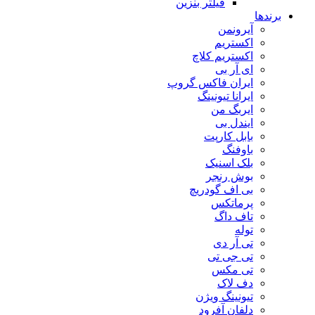
فیلتر بنزین
برندها
آیرونمن
اکستریم
اکستریم کلاچ
ای آر بی
ایران فاکس گروپ
ایرانا تیونینگ
ایربگ من
ایندل بی
بابل کارپت
باوفنگ
بلک اسنیک
بوش رنجر
بی اف گودریچ
پرماتکس
تاف داگ
توله
تی آر دی
تی جی تی
تی مکس
دف لاک
تیونینگ ویژن
دلفان آفرود