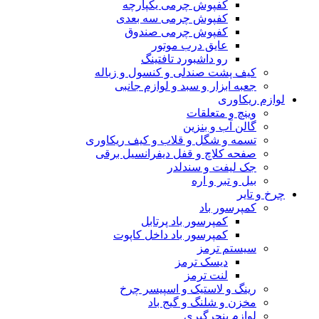
کفپوش چرمی یکپارچه
کفپوش چرمی سه بعدی
کفپوش چرمی صندوق
عایق درب موتور
رو داشبورد تافتینگ
کیف پشت صندلی و کنسول و زباله
جعبه ابزار و سبد و لوازم جانبی
لوازم ریکاوری
وینچ و متعلقات
گالن آب و بنزین
تسمه و شگل و قلاب و کیف ریکاوری
صفحه کلاچ و قفل دیفرانسیل برقی
جک لیفت و سندلدر
بیل و تبر و اره
چرخ و تایر
کمپرسور باد
کمپرسور باد پرتابل
کمپرسور باد داخل کاپوت
سیستم ترمز
دیسک ترمز
لنت ترمز
رینگ و لاستیک و اسپیسر چرخ
مخزن و شلنگ و گیج باد
لوازم پنچرگیری