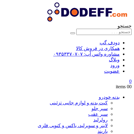
جستجو
دودف گپ
همکاری در فروش کالا
مشاوره واتس آپ: ۰۹۳۵۳۳۷۰۷۰۷
وبلاگ
ورود
عضویت
0
0
0 items
بدنه خودرو
کیت بدنه و لوازم جانبی تزئینی
سپر جلو
سپر عقب
رولرلید
لاینر و سوپرلید، باکس و کنوپی فلزی
باربند