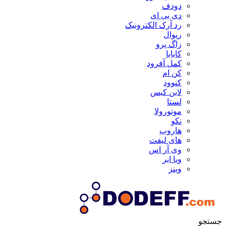
دودف
دی بی ای
رد آرک الکترونیک
ریوال
زاگ پرو
کایابا
کمل آفرود
کن ام
کنوود
لاین کیس
لستا
موتورولا
نکو
هاروپ
های لیفت
وی آر اس
ویا ایر
وینز
جستجو