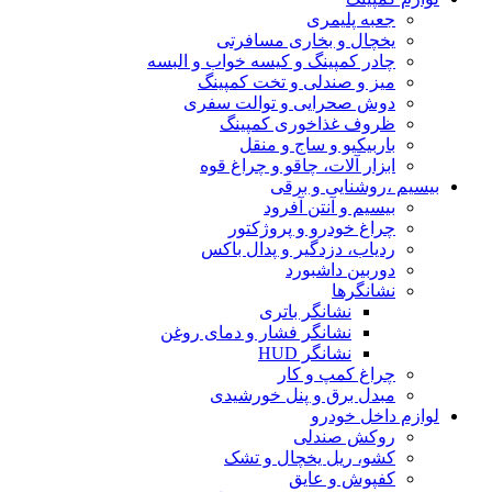
جعبه پلیمری
یخچال و بخاری مسافرتی
چادر کمپینگ و کیسه خواب و البسه
میز و صندلی و تخت کمپینگ
دوش صحرایی و توالت سفری
ظروف غذاخوری کمپینگ
باربیکیو و ساج و منقل
ابزار آلات، چاقو و چراغ قوه
بیسیم ،روشنایی و برقی
بیسیم و آنتن آفرود
چراغ خودرو و پروژکتور
ردیاب، دزدگیر و پدال باکس
دوربین داشبورد
نشانگرها
نشانگر باتری
نشانگر فشار و دمای روغن
نشانگر HUD
چراغ کمپ و کار
مبدل برق و پنل خورشیدی
لوازم داخل خودرو
روکش صندلی
کشو، ریل یخچال و تشک
کفپوش و عایق