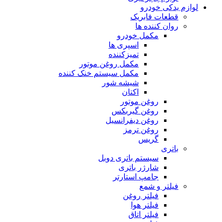
لوازم یدکی خودرو
قطعات فابریک
روان کننده ها
مکمل خودرو
اسپری ها
تمیزکننده
مکمل روغن موتور
مکمل سیستم خنک کننده
شیشه شور
اکتان
روغن موتور
روغن گیربکس
روغن دیفرانسیل
روغن ترمز
گریس
باتری
سیستم باتری دوبل
شارژر باتری
جامپ استارتر
فیلتر و شمع
فیلتر روغن
فیلتر هوا
فیلتر اتاق