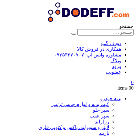
جستجو
دودف گپ
همکاری در فروش کالا
مشاوره واتس آپ: ۰۹۳۵۳۳۷۰۷۰۷
وبلاگ
ورود
عضویت
0
0
0 items
بدنه خودرو
کیت بدنه و لوازم جانبی تزئینی
سپر جلو
سپر عقب
رولرلید
لاینر و سوپرلید، باکس و کنوپی فلزی
باربند