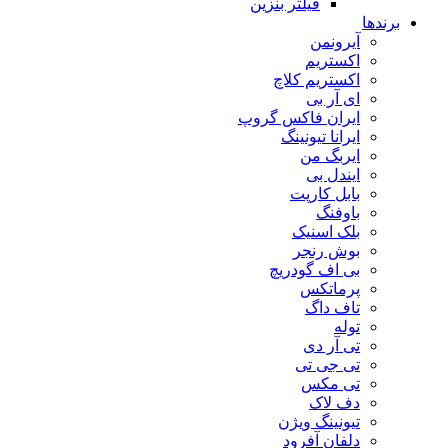
فیلتر بنزین
برندها
آیرونمن
اکستریم
اکستریم کلاچ
ای آر بی
ایران فاکس گروپ
ایرانا تیونینگ
ایربگ من
ایندل بی
بابل کارپت
باوفنگ
بلک اسنیک
بوش رنجر
بی اف گودریچ
پرماتکس
تاف داگ
توله
تی آر دی
تی جی تی
تی مکس
دف لاک
تیونینگ ویژن
دلفان آفرود