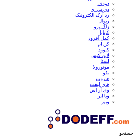
دودف
دی بی ای
رد آرک الکترونیک
ریوال
زاگ پرو
کایابا
کمل آفرود
کن ام
کنوود
لاین کیس
لستا
موتورولا
نکو
هاروپ
های لیفت
وی آر اس
ویا ایر
وینز
جستجو