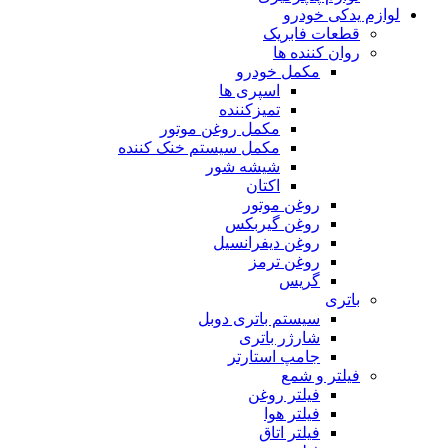
لوازم یدکی خودرو
قطعات فابریک
روان کننده ها
مکمل خودرو
اسپری ها
تمیزکننده
مکمل روغن موتور
مکمل سیستم خنک کننده
شیشه شور
اکتان
روغن موتور
روغن گیربکس
روغن دیفرانسیل
روغن ترمز
گریس
باتری
سیستم باتری دوبل
شارژر باتری
جامپ استارتر
فیلتر و شمع
فیلتر روغن
فیلتر هوا
فیلتر اتاق