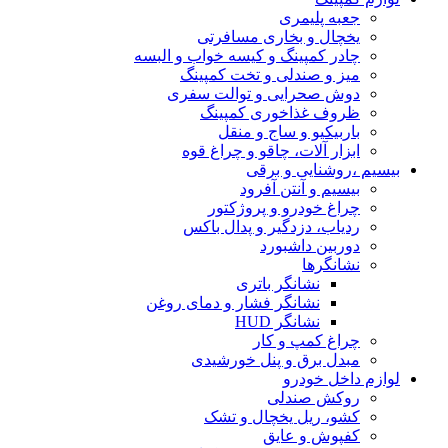
جعبه پلیمری
یخچال و بخاری مسافرتی
چادر کمپینگ و کیسه خواب و البسه
میز و صندلی و تخت کمپینگ
دوش صحرایی و توالت سفری
ظروف غذاخوری کمپینگ
باربیکیو و ساج و منقل
ابزار آلات، چاقو و چراغ قوه
بیسیم ،روشنایی و برقی
بیسیم و آنتن آفرود
چراغ خودرو و پروژکتور
ردیاب، دزدگیر و پدال باکس
دوربین داشبورد
نشانگرها
نشانگر باتری
نشانگر فشار و دمای روغن
نشانگر HUD
چراغ کمپ و کار
مبدل برق و پنل خورشیدی
لوازم داخل خودرو
روکش صندلی
کشو، ریل یخچال و تشک
کفپوش و عایق