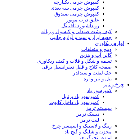
کفپوش چرمی یکپارچه
کفپوش چرمی سه بعدی
کفپوش چرمی صندوق
عایق درب موتور
رو داشبورد تافتینگ
کیف پشت صندلی و کنسول و زباله
جعبه ابزار و سبد و لوازم جانبی
لوازم ریکاوری
وینچ و متعلقات
گالن آب و بنزین
تسمه و شگل و قلاب و کیف ریکاوری
صفحه کلاچ و قفل دیفرانسیل برقی
جک لیفت و سندلدر
بیل و تبر و اره
چرخ و تایر
کمپرسور باد
کمپرسور باد پرتابل
کمپرسور باد داخل کاپوت
سیستم ترمز
دیسک ترمز
لنت ترمز
رینگ و لاستیک و اسپیسر چرخ
مخزن و شلنگ و گیج باد
لوازم پنچرگیری