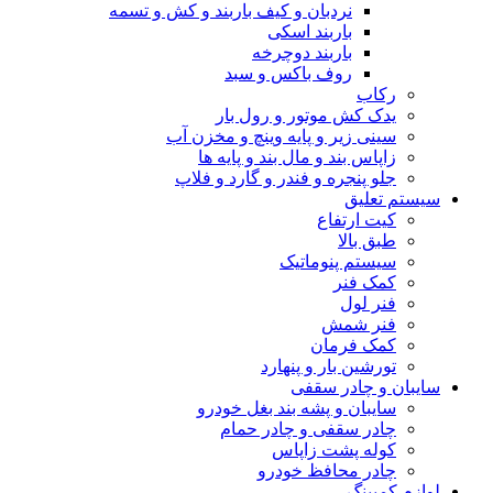
نردبان و کیف باربند و کش و تسمه
باربند اسکی
باربند دوچرخه
روف باکس و سبد
رکاب
یدک کش موتور و رول بار
سینی زیر و پایه وینچ و مخزن آب
زاپاس بند و مال بند و پایه ها
جلو پنجره و فندر و گارد و فلاپ
سیستم تعلیق
کیت ارتفاع
طبق بالا
سیستم پنوماتیک
کمک فنر
فنر لول
فنر شمش
کمک فرمان
تورشین بار و پنهارد
سایبان و چادر سقفی
سایبان و پشه بند بغل خودرو
چادر سقفی و چادر حمام
کوله پشت زاپاس
چادر محافظ خودرو
لوازم کمپینگ