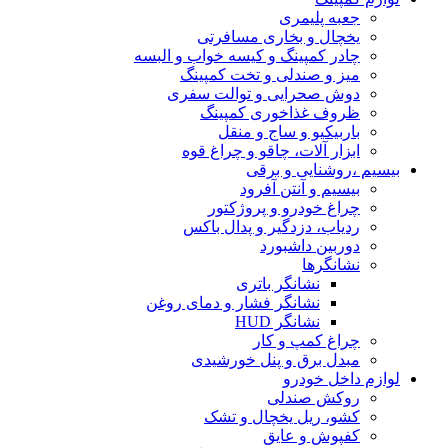
جعبه پلیمری
یخچال و بخاری مسافرتی
چادر کمپینگ و کیسه خواب و البسه
میز و صندلی و تخت کمپینگ
دوش صحرایی و توالت سفری
ظروف غذاخوری کمپینگ
باربیکیو و ساج و منقل
ابزار آلات، چاقو و چراغ قوه
بیسیم ،روشنایی و برقی
بیسیم و آنتن آفرود
چراغ خودرو و پروژکتور
ردیاب، دزدگیر و پدال باکس
دوربین داشبورد
نشانگرها
نشانگر باتری
نشانگر فشار و دمای روغن
نشانگر HUD
چراغ کمپ و کار
مبدل برق و پنل خورشیدی
لوازم داخل خودرو
روکش صندلی
کشو، ریل یخچال و تشک
کفپوش و عایق