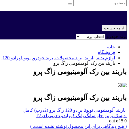
ادامه جستجو
برند خودرو
خانه
فروشگاه
لوازم بدنه
,
باربند
,
برند محصولات
,
برند خودرو
,
تویوتا پرادو 120
,
ز
باربند بین رک آلومینیومی زاگ پرو
باربند بین رک آلومینیومی زاگ پرو
باربند بین رک آلومینیومی زاگ پرو
باربند آلومینیومی تویوتا پرادو 120 زاگ پرو (2درب) کامل
دیسک ترمز جلو سانگ یانگ کوراندو دی بی ای T2
out of 5
0
( هیچ دیدگاهی برای این محصول نوشته نشده است. )