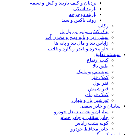
نردبان و کیف باربند و کش و تسمه
باربند اسکی
باربند دوچرخه
روف باکس و سبد
رکاب
یدک کش موتور و رول بار
سینی زیر و پایه وینچ و مخزن آب
زاپاس بند و مال بند و پایه ها
جلو پنجره و فندر و گارد و فلاپ
سیستم تعلیق
کیت ارتفاع
طبق بالا
سیستم پنوماتیک
کمک فنر
فنر لول
فنر شمش
کمک فرمان
تورشین بار و پنهارد
سایبان و چادر سقفی
سایبان و پشه بند بغل خودرو
چادر سقفی و چادر حمام
کوله پشت زاپاس
چادر محافظ خودرو
لوازم کمپینگ