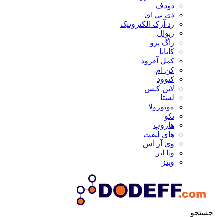
دودف
دی بی ای
رد آرک الکترونیک
ریوال
زاگ پرو
کایابا
کمل آفرود
کن ام
کنوود
لاین کیس
لستا
موتورولا
نکو
هاروپ
های لیفت
وی آر اس
ویا ایر
وینز
جستجو