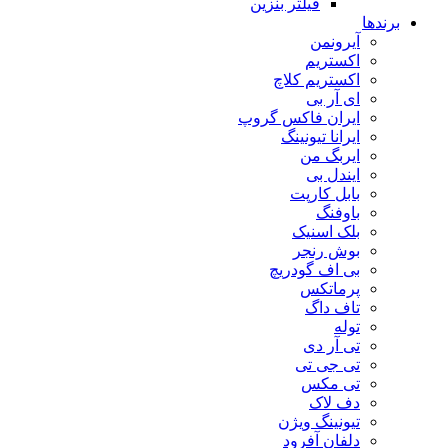
فیلتر بنزین
برندها
آیرونمن
اکستریم
اکستریم کلاچ
ای آر بی
ایران فاکس گروپ
ایرانا تیونینگ
ایربگ من
ایندل بی
بابل کارپت
باوفنگ
بلک اسنیک
بوش رنجر
بی اف گودریچ
پرماتکس
تاف داگ
توله
تی آر دی
تی جی تی
تی مکس
دف لاک
تیونینگ ویژن
دلفان آفرود