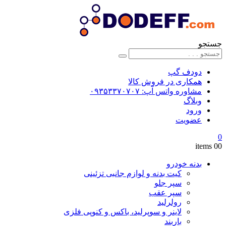
جستجو
دودف گپ
همکاری در فروش کالا
مشاوره واتس آپ: ۰۹۳۵۳۳۷۰۷۰۷
وبلاگ
ورود
عضویت
0
0
0 items
بدنه خودرو
کیت بدنه و لوازم جانبی تزئینی
سپر جلو
سپر عقب
رولرلید
لاینر و سوپرلید، باکس و کنوپی فلزی
باربند