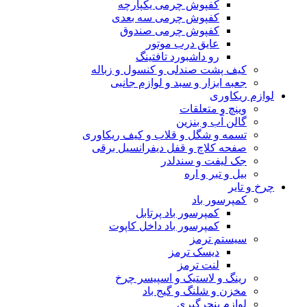
کفپوش چرمی یکپارچه
کفپوش چرمی سه بعدی
کفپوش چرمی صندوق
عایق درب موتور
رو داشبورد تافتینگ
کیف پشت صندلی و کنسول و زباله
جعبه ابزار و سبد و لوازم جانبی
لوازم ریکاوری
وینچ و متعلقات
گالن آب و بنزین
تسمه و شگل و قلاب و کیف ریکاوری
صفحه کلاچ و قفل دیفرانسیل برقی
جک لیفت و سندلدر
بیل و تبر و اره
چرخ و تایر
کمپرسور باد
کمپرسور باد پرتابل
کمپرسور باد داخل کاپوت
سیستم ترمز
دیسک ترمز
لنت ترمز
رینگ و لاستیک و اسپیسر چرخ
مخزن و شلنگ و گیج باد
لوازم پنچرگیری