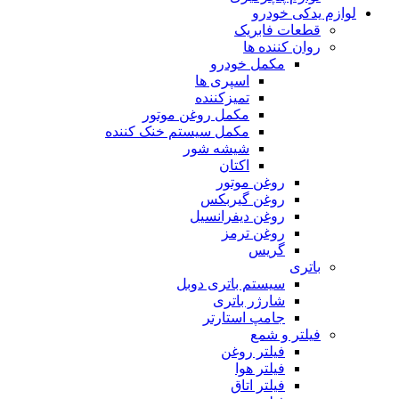
لوازم یدکی خودرو
قطعات فابریک
روان کننده ها
مکمل خودرو
اسپری ها
تمیزکننده
مکمل روغن موتور
مکمل سیستم خنک کننده
شیشه شور
اکتان
روغن موتور
روغن گیربکس
روغن دیفرانسیل
روغن ترمز
گریس
باتری
سیستم باتری دوبل
شارژر باتری
جامپ استارتر
فیلتر و شمع
فیلتر روغن
فیلتر هوا
فیلتر اتاق