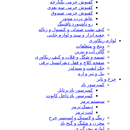
کفپوش چرمی یکپارچه
کفپوش چرمی سه بعدی
کفپوش چرمی صندوق
عایق درب موتور
رو داشبورد تافتینگ
کیف پشت صندلی و کنسول و زباله
جعبه ابزار و سبد و لوازم جانبی
لوازم ریکاوری
وینچ و متعلقات
گالن آب و بنزین
تسمه و شگل و قلاب و کیف ریکاوری
صفحه کلاچ و قفل دیفرانسیل برقی
جک لیفت و سندلدر
بیل و تبر و اره
چرخ و تایر
کمپرسور باد
کمپرسور باد پرتابل
کمپرسور باد داخل کاپوت
سیستم ترمز
دیسک ترمز
لنت ترمز
رینگ و لاستیک و اسپیسر چرخ
مخزن و شلنگ و گیج باد
لوازم پنچرگیری