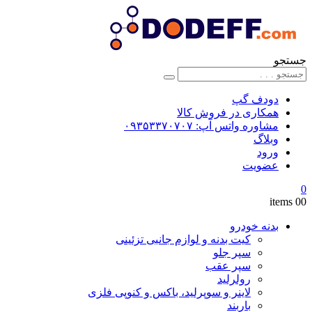
جستجو
دودف گپ
همکاری در فروش کالا
مشاوره واتس آپ: ۰۹۳۵۳۳۷۰۷۰۷
وبلاگ
ورود
عضویت
0
0
0 items
بدنه خودرو
کیت بدنه و لوازم جانبی تزئینی
سپر جلو
سپر عقب
رولرلید
لاینر و سوپرلید، باکس و کنوپی فلزی
باربند