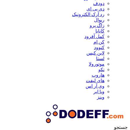
دودف
دی بی ای
رد آرک الکترونیک
ریوال
زاگ پرو
کایابا
کمل آفرود
کن ام
کنوود
لاین کیس
لستا
موتورولا
نکو
هاروپ
های لیفت
وی آر اس
ویا ایر
وینز
جستجو