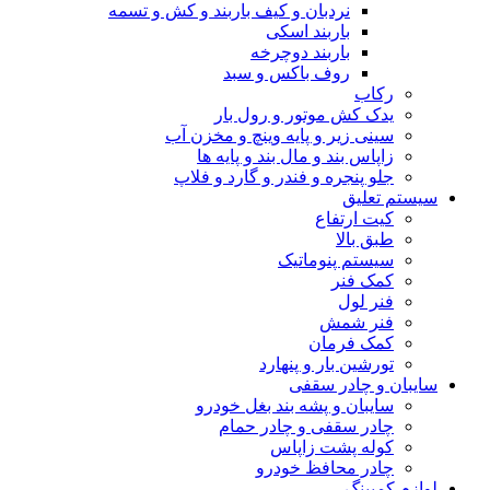
نردبان و کیف باربند و کش و تسمه
باربند اسکی
باربند دوچرخه
روف باکس و سبد
رکاب
یدک کش موتور و رول بار
سینی زیر و پایه وینچ و مخزن آب
زاپاس بند و مال بند و پایه ها
جلو پنجره و فندر و گارد و فلاپ
سیستم تعلیق
کیت ارتفاع
طبق بالا
سیستم پنوماتیک
کمک فنر
فنر لول
فنر شمش
کمک فرمان
تورشین بار و پنهارد
سایبان و چادر سقفی
سایبان و پشه بند بغل خودرو
چادر سقفی و چادر حمام
کوله پشت زاپاس
چادر محافظ خودرو
لوازم کمپینگ