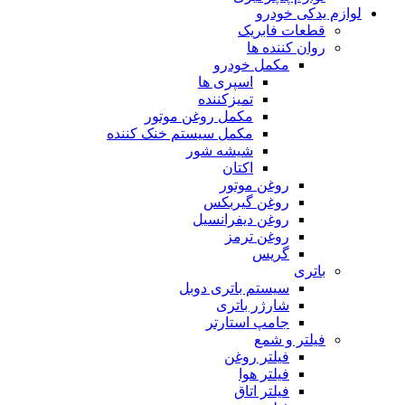
لوازم یدکی خودرو
قطعات فابریک
روان کننده ها
مکمل خودرو
اسپری ها
تمیزکننده
مکمل روغن موتور
مکمل سیستم خنک کننده
شیشه شور
اکتان
روغن موتور
روغن گیربکس
روغن دیفرانسیل
روغن ترمز
گریس
باتری
سیستم باتری دوبل
شارژر باتری
جامپ استارتر
فیلتر و شمع
فیلتر روغن
فیلتر هوا
فیلتر اتاق