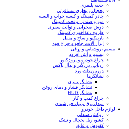
جعبه پلیمری
یخچال و بخاری مسافرتی
چادر کمپینگ و کیسه خواب و البسه
میز و صندلی و تخت کمپینگ
دوش صحرایی و توالت سفری
ظروف غذاخوری کمپینگ
باربیکیو و ساج و منقل
ابزار آلات، چاقو و چراغ قوه
بیسیم ،روشنایی و برقی
بیسیم و آنتن آفرود
چراغ خودرو و پروژکتور
ردیاب، دزدگیر و پدال باکس
دوربین داشبورد
نشانگرها
نشانگر باتری
نشانگر فشار و دمای روغن
نشانگر HUD
چراغ کمپ و کار
مبدل برق و پنل خورشیدی
لوازم داخل خودرو
روکش صندلی
کشو، ریل یخچال و تشک
کفپوش و عایق