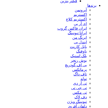
فیلتر بنزین
برندها
آیرونمن
اکستریم
اکستریم کلاچ
ای آر بی
ایران فاکس گروپ
ایرانا تیونینگ
ایربگ من
ایندل بی
بابل کارپت
باوفنگ
بلک اسنیک
بوش رنجر
بی اف گودریچ
پرماتکس
تاف داگ
توله
تی آر دی
تی جی تی
تی مکس
دف لاک
تیونینگ ویژن
دلفان آفرود