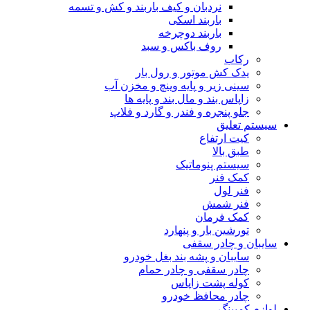
نردبان و کیف باربند و کش و تسمه
باربند اسکی
باربند دوچرخه
روف باکس و سبد
رکاب
یدک کش موتور و رول بار
سینی زیر و پایه وینچ و مخزن آب
زاپاس بند و مال بند و پایه ها
جلو پنجره و فندر و گارد و فلاپ
سیستم تعلیق
کیت ارتفاع
طبق بالا
سیستم پنوماتیک
کمک فنر
فنر لول
فنر شمش
کمک فرمان
تورشین بار و پنهارد
سایبان و چادر سقفی
سایبان و پشه بند بغل خودرو
چادر سقفی و چادر حمام
کوله پشت زاپاس
چادر محافظ خودرو
لوازم کمپینگ