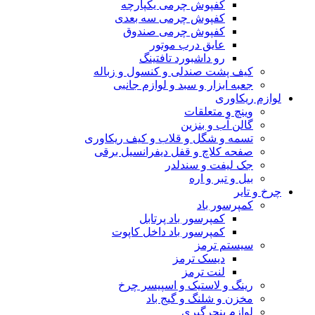
کفپوش چرمی یکپارچه
کفپوش چرمی سه بعدی
کفپوش چرمی صندوق
عایق درب موتور
رو داشبورد تافتینگ
کیف پشت صندلی و کنسول و زباله
جعبه ابزار و سبد و لوازم جانبی
لوازم ریکاوری
وینچ و متعلقات
گالن آب و بنزین
تسمه و شگل و قلاب و کیف ریکاوری
صفحه کلاچ و قفل دیفرانسیل برقی
جک لیفت و سندلدر
بیل و تبر و اره
چرخ و تایر
کمپرسور باد
کمپرسور باد پرتابل
کمپرسور باد داخل کاپوت
سیستم ترمز
دیسک ترمز
لنت ترمز
رینگ و لاستیک و اسپیسر چرخ
مخزن و شلنگ و گیج باد
لوازم پنچرگیری