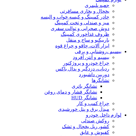
جعبه پلیمری
یخچال و بخاری مسافرتی
چادر کمپینگ و کیسه خواب و البسه
میز و صندلی و تخت کمپینگ
دوش صحرایی و توالت سفری
ظروف غذاخوری کمپینگ
باربیکیو و ساج و منقل
ابزار آلات، چاقو و چراغ قوه
بیسیم ،روشنایی و برقی
بیسیم و آنتن آفرود
چراغ خودرو و پروژکتور
ردیاب، دزدگیر و پدال باکس
دوربین داشبورد
نشانگرها
نشانگر باتری
نشانگر فشار و دمای روغن
نشانگر HUD
چراغ کمپ و کار
مبدل برق و پنل خورشیدی
لوازم داخل خودرو
روکش صندلی
کشو، ریل یخچال و تشک
کفپوش و عایق