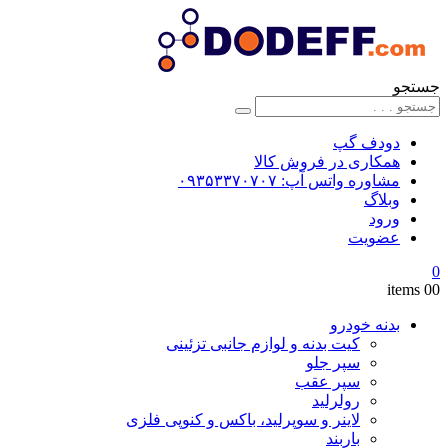
جستجو
دودف گپ
همکاری در فروش کالا
مشاوره واتس آپ: ۰۹۳۵۳۳۷۰۷۰۷
وبلاگ
ورود
عضویت
0
0
0 items
بدنه خودرو
کیت بدنه و لوازم جانبی تزئینی
سپر جلو
سپر عقب
رولرلید
لاینر و سوپرلید، باکس و کنوپی فلزی
باربند