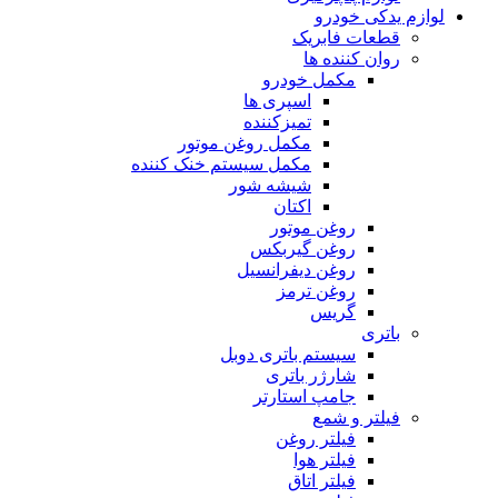
لوازم یدکی خودرو
قطعات فابریک
روان کننده ها
مکمل خودرو
اسپری ها
تمیزکننده
مکمل روغن موتور
مکمل سیستم خنک کننده
شیشه شور
اکتان
روغن موتور
روغن گیربکس
روغن دیفرانسیل
روغن ترمز
گریس
باتری
سیستم باتری دوبل
شارژر باتری
جامپ استارتر
فیلتر و شمع
فیلتر روغن
فیلتر هوا
فیلتر اتاق