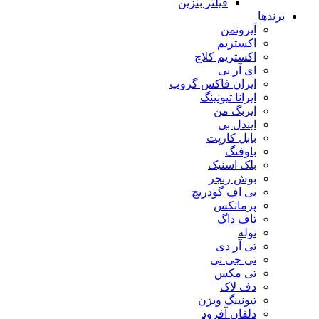
فیلتر بنزین
برندها
آیرونمن
اکستریم
اکستریم کلاچ
ای آر بی
ایران فاکس گروپ
ایرانا تیونینگ
ایربگ من
ایندل بی
بابل کارپت
باوفنگ
بلک اسنیک
بوش رنجر
بی اف گودریچ
پرماتکس
تاف داگ
توله
تی آر دی
تی جی تی
تی مکس
دف لاک
تیونینگ ویژن
دلفان آفرود