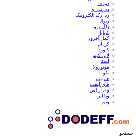
دودف
دی بی ای
رد آرک الکترونیک
ریوال
زاگ پرو
کایابا
کمل آفرود
کن ام
کنوود
لاین کیس
لستا
موتورولا
نکو
هاروپ
های لیفت
وی آر اس
ویا ایر
وینز
جستجو