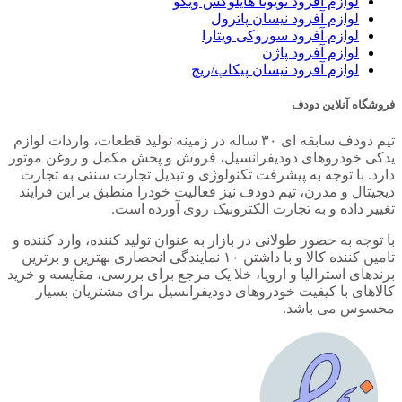
لوازم آفرود تویوتا هایلوکس ویگو
لوازم آفرود نیسان پاترول
لوازم آفرود سوزوکی ویتارا
لوازم آفرود پاژن
لوازم آفرود نیسان پیکاپ/ریچ
فروشگاه آنلاین دودف
تیم دودف سابقه ای ۳۰ ساله در زمینه تولید قطعات، واردات لوازم
یدکی خودروهای دودیفرانسیل، فروش و پخش مکمل و روغن موتور
دارد. با توجه به پیشرفت تکنولوژی و تبدیل تجارت سنتی به تجارت
دیجیتال و مدرن، تیم دودف نیز فعالیت خودرا منطبق بر این فرایند
تغییر داده و به تجارت الکترونیک روی آورده است.
با توجه به حضور طولانی در بازار به عنوان تولید کننده، وارد کننده و
تامین کننده کالا و با داشتن ۱۰ نمایندگی انحصاری بهترین و برترین
برندهای استرالیا و اروپا، خلا یک مرجع برای بررسی، مقایسه و خرید
کالاهای با کیفیت خودروهای دودیفرانسیل برای مشتریان بسیار
محسوس می باشد.