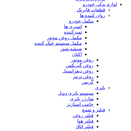
لوازم یدکی خودرو
قطعات فابریک
روان کننده ها
مکمل خودرو
اسپری ها
تمیزکننده
مکمل روغن موتور
مکمل سیستم خنک کننده
شیشه شور
اکتان
روغن موتور
روغن گیربکس
روغن دیفرانسیل
روغن ترمز
گریس
باتری
سیستم باتری دوبل
شارژر باتری
جامپ استارتر
فیلتر و شمع
فیلتر روغن
فیلتر هوا
فیلتر اتاق