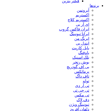
فیلتر بنزین
برندها
آیرونمن
اکستریم
اکستریم کلاچ
ای آر بی
ایران فاکس گروپ
ایرانا تیونینگ
ایربگ من
ایندل بی
بابل کارپت
باوفنگ
بلک اسنیک
بوش رنجر
بی اف گودریچ
پرماتکس
تاف داگ
توله
تی آر دی
تی جی تی
تی مکس
دف لاک
تیونینگ ویژن
دلفان آفرود