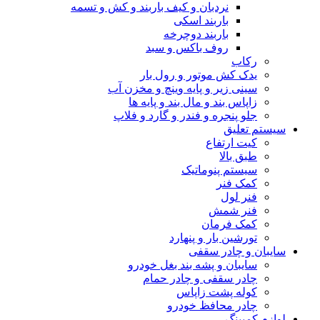
نردبان و کیف باربند و کش و تسمه
باربند اسکی
باربند دوچرخه
روف باکس و سبد
رکاب
یدک کش موتور و رول بار
سینی زیر و پایه وینچ و مخزن آب
زاپاس بند و مال بند و پایه ها
جلو پنجره و فندر و گارد و فلاپ
سیستم تعلیق
کیت ارتفاع
طبق بالا
سیستم پنوماتیک
کمک فنر
فنر لول
فنر شمش
کمک فرمان
تورشین بار و پنهارد
سایبان و چادر سقفی
سایبان و پشه بند بغل خودرو
چادر سقفی و چادر حمام
کوله پشت زاپاس
چادر محافظ خودرو
لوازم کمپینگ