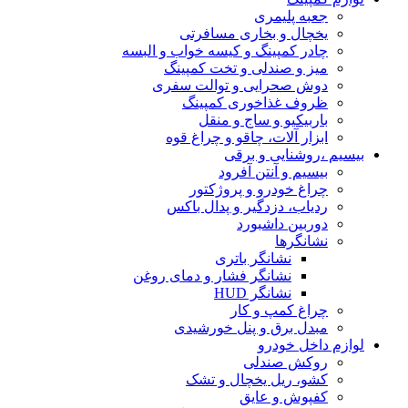
جعبه پلیمری
یخچال و بخاری مسافرتی
چادر کمپینگ و کیسه خواب و البسه
میز و صندلی و تخت کمپینگ
دوش صحرایی و توالت سفری
ظروف غذاخوری کمپینگ
باربیکیو و ساج و منقل
ابزار آلات، چاقو و چراغ قوه
بیسیم ،روشنایی و برقی
بیسیم و آنتن آفرود
چراغ خودرو و پروژکتور
ردیاب، دزدگیر و پدال باکس
دوربین داشبورد
نشانگرها
نشانگر باتری
نشانگر فشار و دمای روغن
نشانگر HUD
چراغ کمپ و کار
مبدل برق و پنل خورشیدی
لوازم داخل خودرو
روکش صندلی
کشو، ریل یخچال و تشک
کفپوش و عایق