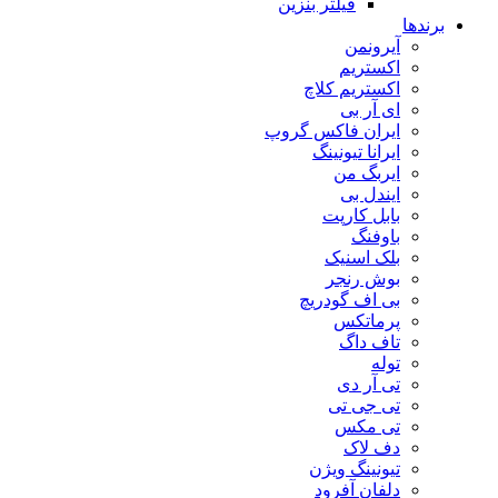
فیلتر بنزین
برندها
آیرونمن
اکستریم
اکستریم کلاچ
ای آر بی
ایران فاکس گروپ
ایرانا تیونینگ
ایربگ من
ایندل بی
بابل کارپت
باوفنگ
بلک اسنیک
بوش رنجر
بی اف گودریچ
پرماتکس
تاف داگ
توله
تی آر دی
تی جی تی
تی مکس
دف لاک
تیونینگ ویژن
دلفان آفرود