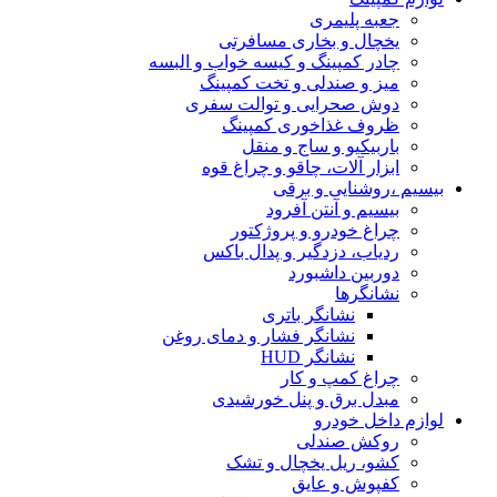
جعبه پلیمری
یخچال و بخاری مسافرتی
چادر کمپینگ و کیسه خواب و البسه
میز و صندلی و تخت کمپینگ
دوش صحرایی و توالت سفری
ظروف غذاخوری کمپینگ
باربیکیو و ساج و منقل
ابزار آلات، چاقو و چراغ قوه
بیسیم ،روشنایی و برقی
بیسیم و آنتن آفرود
چراغ خودرو و پروژکتور
ردیاب، دزدگیر و پدال باکس
دوربین داشبورد
نشانگرها
نشانگر باتری
نشانگر فشار و دمای روغن
نشانگر HUD
چراغ کمپ و کار
مبدل برق و پنل خورشیدی
لوازم داخل خودرو
روکش صندلی
کشو، ریل یخچال و تشک
کفپوش و عایق