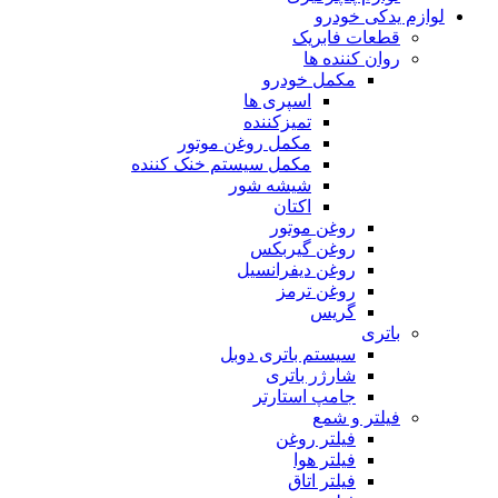
لوازم یدکی خودرو
قطعات فابریک
روان کننده ها
مکمل خودرو
اسپری ها
تمیزکننده
مکمل روغن موتور
مکمل سیستم خنک کننده
شیشه شور
اکتان
روغن موتور
روغن گیربکس
روغن دیفرانسیل
روغن ترمز
گریس
باتری
سیستم باتری دوبل
شارژر باتری
جامپ استارتر
فیلتر و شمع
فیلتر روغن
فیلتر هوا
فیلتر اتاق