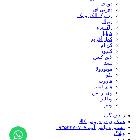
دودف
دی بی ای
رد آرک الکترونیک
ریوال
زاگ پرو
کایابا
کمل آفرود
کن ام
کنوود
لاین کیس
لستا
موتورولا
نکو
هاروپ
های لیفت
وی آر اس
ویا ایر
وینز
دودف گپ
همکاری در فروش کالا
مشاوره واتس آپ: ۰۹۳۵۳۳۷۰۷۰۷
وبلاگ
ورود