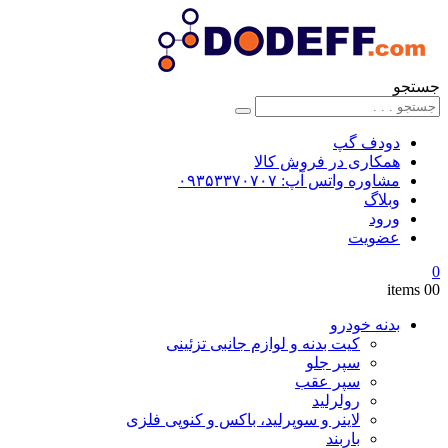
جستجو
دودف گپ
همکاری در فروش کالا
مشاوره واتس آپ: ۰۹۳۵۳۳۷۰۷۰۷
وبلاگ
ورود
عضویت
0
0
0 items
بدنه خودرو
کیت بدنه و لوازم جانبی تزئینی
سپر جلو
سپر عقب
رولرلید
لاینر و سوپرلید، باکس و کنوپی فلزی
باربند