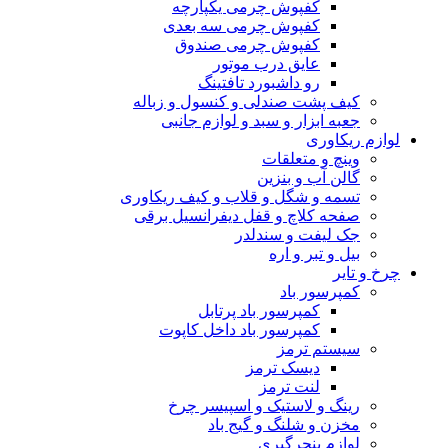
کفپوش چرمی یکپارچه
کفپوش چرمی سه بعدی
کفپوش چرمی صندوق
عایق درب موتور
رو داشبورد تافتینگ
کیف پشت صندلی و کنسول و زباله
جعبه ابزار و سبد و لوازم جانبی
لوازم ریکاوری
وینچ و متعلقات
گالن آب و بنزین
تسمه و شگل و قلاب و کیف ریکاوری
صفحه کلاچ و قفل دیفرانسیل برقی
جک لیفت و سندلدر
بیل و تبر و اره
چرخ و تایر
کمپرسور باد
کمپرسور باد پرتابل
کمپرسور باد داخل کاپوت
سیستم ترمز
دیسک ترمز
لنت ترمز
رینگ و لاستیک و اسپیسر چرخ
مخزن و شلنگ و گیج باد
لوازم پنچرگیری