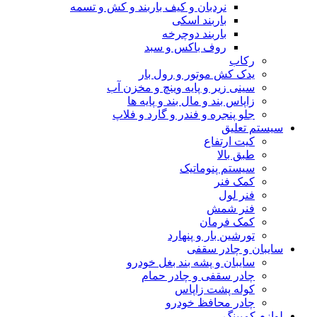
نردبان و کیف باربند و کش و تسمه
باربند اسکی
باربند دوچرخه
روف باکس و سبد
رکاب
یدک کش موتور و رول بار
سینی زیر و پایه وینچ و مخزن آب
زاپاس بند و مال بند و پایه ها
جلو پنجره و فندر و گارد و فلاپ
سیستم تعلیق
کیت ارتفاع
طبق بالا
سیستم پنوماتیک
کمک فنر
فنر لول
فنر شمش
کمک فرمان
تورشین بار و پنهارد
سایبان و چادر سقفی
سایبان و پشه بند بغل خودرو
چادر سقفی و چادر حمام
کوله پشت زاپاس
چادر محافظ خودرو
لوازم کمپینگ