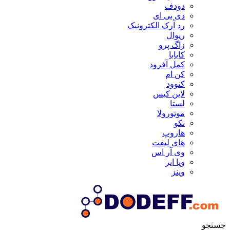
دودف
دی بی ای
رد آرک الکترونیک
ریوال
زاگ پرو
کایابا
کمل آفرود
کن ام
کنوود
لاین کیس
لستا
موتورولا
نکو
هاروپ
های لیفت
وی آر اس
ویا ایر
وینز
جستجو