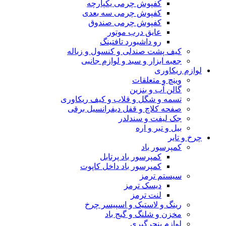
کفپوش چرمی یکپارچه
کفپوش چرمی سه بعدی
کفپوش چرمی صندوق
عایق درب موتور
رو داشبورد تافتینگ
کیف پشت صندلی و کنسول و زباله
جعبه ابزار و سبد و لوازم جانبی
لوازم ریکاوری
وینچ و متعلقات
گالن آب و بنزین
تسمه و شگل و قلاب و کیف ریکاوری
صفحه کلاچ و قفل دیفرانسیل برقی
جک لیفت و سندلدر
بیل و تبر و اره
چرخ و تایر
کمپرسور باد
کمپرسور باد پرتابل
کمپرسور باد داخل کاپوت
سیستم ترمز
دیسک ترمز
لنت ترمز
رینگ و لاستیک و اسپیسر چرخ
مخزن و شلنگ و گیج باد
لوازم پنچرگیری