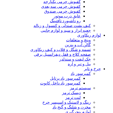
کفپوش چرمی یکپارچه
کفپوش چرمی سه بعدی
کفپوش چرمی صندوق
عایق درب موتور
رو داشبورد تافتینگ
کیف پشت صندلی و کنسول و زباله
جعبه ابزار و سبد و لوازم جانبی
لوازم ریکاوری
وینچ و متعلقات
گالن آب و بنزین
تسمه و شگل و قلاب و کیف ریکاوری
صفحه کلاچ و قفل دیفرانسیل برقی
جک لیفت و سندلدر
بیل و تبر و اره
چرخ و تایر
کمپرسور باد
کمپرسور باد پرتابل
کمپرسور باد داخل کاپوت
سیستم ترمز
دیسک ترمز
لنت ترمز
رینگ و لاستیک و اسپیسر چرخ
مخزن و شلنگ و گیج باد
لوازم پنچرگیری