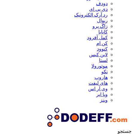
دودف
دی بی ای
رد آرک الکترونیک
ریوال
زاگ پرو
کایابا
کمل آفرود
کن ام
کنوود
لاین کیس
لستا
موتورولا
نکو
هاروپ
های لیفت
وی آر اس
ویا ایر
وینز
جستجو