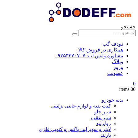
جستجو
دودف گپ
همکاری در فروش کالا
مشاوره واتس آپ: ۰۹۳۵۳۳۷۰۷۰۷
وبلاگ
ورود
عضویت
0
0
0 items
بدنه خودرو
کیت بدنه و لوازم جانبی تزئینی
سپر جلو
سپر عقب
رولرلید
لاینر و سوپرلید، باکس و کنوپی فلزی
باربند