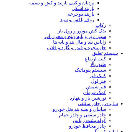
نردبان و کیف باربند و کش و تسمه
باربند اسکی
باربند دوچرخه
روف باکس و سبد
رکاب
یدک کش موتور و رول بار
سینی زیر و پایه وینچ و مخزن آب
زاپاس بند و مال بند و پایه ها
جلو پنجره و فندر و گارد و فلاپ
سیستم تعلیق
کیت ارتفاع
طبق بالا
سیستم پنوماتیک
کمک فنر
فنر لول
فنر شمش
کمک فرمان
تورشین بار و پنهارد
سایبان و چادر سقفی
سایبان و پشه بند بغل خودرو
چادر سقفی و چادر حمام
کوله پشت زاپاس
چادر محافظ خودرو
لوازم کمپینگ