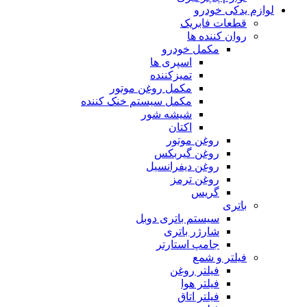
لوازم یدکی خودرو
قطعات فابریک
روان کننده ها
مکمل خودرو
اسپری ها
تمیزکننده
مکمل روغن موتور
مکمل سیستم خنک کننده
شیشه شور
اکتان
روغن موتور
روغن گیربکس
روغن دیفرانسیل
روغن ترمز
گریس
باتری
سیستم باتری دوبل
شارژر باتری
جامپ استارتر
فیلتر و شمع
فیلتر روغن
فیلتر هوا
فیلتر اتاق