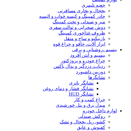
جعبه پلیمری
یخچال و بخاری مسافرتی
چادر کمپینگ و کیسه خواب و البسه
میز و صندلی و تخت کمپینگ
دوش صحرایی و توالت سفری
ظروف غذاخوری کمپینگ
باربیکیو و ساج و منقل
ابزار آلات، چاقو و چراغ قوه
بیسیم ،روشنایی و برقی
بیسیم و آنتن آفرود
چراغ خودرو و پروژکتور
ردیاب، دزدگیر و پدال باکس
دوربین داشبورد
نشانگرها
نشانگر باتری
نشانگر فشار و دمای روغن
نشانگر HUD
چراغ کمپ و کار
مبدل برق و پنل خورشیدی
لوازم داخل خودرو
روکش صندلی
کشو، ریل یخچال و تشک
کفپوش و عایق