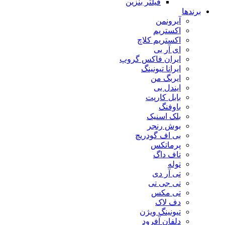
فیلتر بنزین
برندها
آیرونمن
اکستریم
اکستریم کلاچ
ای آر بی
ایران فاکس گروپ
ایرانا تیونینگ
ایربگ من
ایندل بی
بابل کارپت
باوفنگ
بلک اسنیک
بوش رنجر
بی اف گودریچ
پرماتکس
تاف داگ
توله
تی آر دی
تی جی تی
تی مکس
دف لاک
تیونینگ ویژن
دلفان آفرود