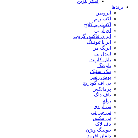
فیلتر بنزین
برندها
آیرونمن
اکستریم
اکستریم کلاچ
ای آر بی
ایران فاکس گروپ
ایرانا تیونینگ
ایربگ من
ایندل بی
بابل کارپت
باوفنگ
بلک اسنیک
بوش رنجر
بی اف گودریچ
پرماتکس
تاف داگ
توله
تی آر دی
تی جی تی
تی مکس
دف لاک
تیونینگ ویژن
دلفان آفرود