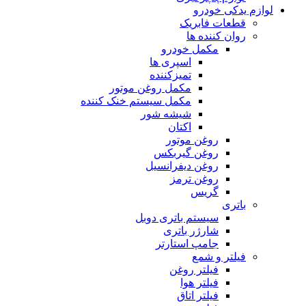
لوازم یدکی خودرو
قطعات فابریک
روان کننده ها
مکمل خودرو
اسپری ها
تمیزکننده
مکمل روغن موتور
مکمل سیستم خنک کننده
شیشه شور
اکتان
روغن موتور
روغن گیربکس
روغن دیفرانسیل
روغن ترمز
گریس
باتری
سیستم باتری دوبل
شارژر باتری
جامپ استارتر
فیلتر و شمع
فیلتر روغن
فیلتر هوا
فیلتر اتاق