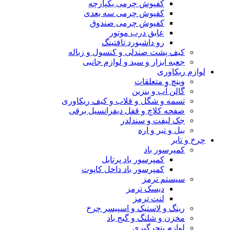
کفپوش چرمی یکپارچه
کفپوش چرمی سه بعدی
کفپوش چرمی صندوق
عایق درب موتور
رو داشبورد تافتینگ
کیف پشت صندلی و کنسول و زباله
جعبه ابزار و سبد و لوازم جانبی
لوازم ریکاوری
وینچ و متعلقات
گالن آب و بنزین
تسمه و شگل و قلاب و کیف ریکاوری
صفحه کلاچ و قفل دیفرانسیل برقی
جک لیفت و سندلدر
بیل و تبر و اره
چرخ و تایر
کمپرسور باد
کمپرسور باد پرتابل
کمپرسور باد داخل کاپوت
سیستم ترمز
دیسک ترمز
لنت ترمز
رینگ و لاستیک و اسپیسر چرخ
مخزن و شلنگ و گیج باد
لوازم پنچرگیری