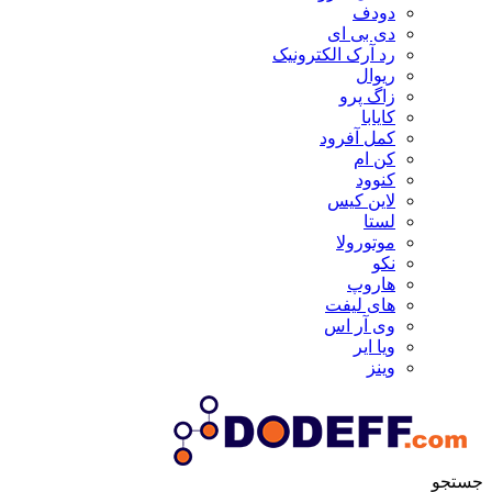
دودف
دی بی ای
رد آرک الکترونیک
ریوال
زاگ پرو
کایابا
کمل آفرود
کن ام
کنوود
لاین کیس
لستا
موتورولا
نکو
هاروپ
های لیفت
وی آر اس
ویا ایر
وینز
جستجو