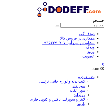
جستجو
دودف گپ
همکاری در فروش کالا
مشاوره واتس آپ: ۰۹۳۵۳۳۷۰۷۰۷
وبلاگ
ورود
عضویت
0
0
0 items
بدنه خودرو
کیت بدنه و لوازم جانبی تزئینی
سپر جلو
سپر عقب
رولرلید
لاینر و سوپرلید، باکس و کنوپی فلزی
باربند