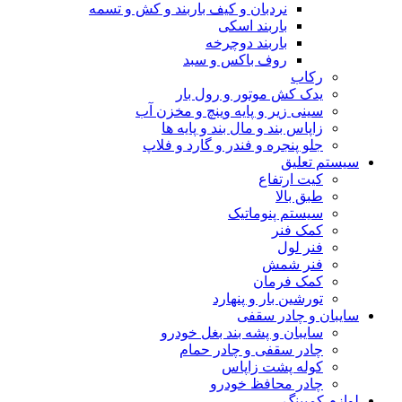
نردبان و کیف باربند و کش و تسمه
باربند اسکی
باربند دوچرخه
روف باکس و سبد
رکاب
یدک کش موتور و رول بار
سینی زیر و پایه وینچ و مخزن آب
زاپاس بند و مال بند و پایه ها
جلو پنجره و فندر و گارد و فلاپ
سیستم تعلیق
کیت ارتفاع
طبق بالا
سیستم پنوماتیک
کمک فنر
فنر لول
فنر شمش
کمک فرمان
تورشین بار و پنهارد
سایبان و چادر سقفی
سایبان و پشه بند بغل خودرو
چادر سقفی و چادر حمام
کوله پشت زاپاس
چادر محافظ خودرو
لوازم کمپینگ