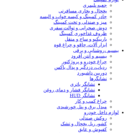
جعبه پلیمری
یخچال و بخاری مسافرتی
چادر کمپینگ و کیسه خواب و البسه
میز و صندلی و تخت کمپینگ
دوش صحرایی و توالت سفری
ظروف غذاخوری کمپینگ
باربیکیو و ساج و منقل
ابزار آلات، چاقو و چراغ قوه
بیسیم ،روشنایی و برقی
بیسیم و آنتن آفرود
چراغ خودرو و پروژکتور
ردیاب، دزدگیر و پدال باکس
دوربین داشبورد
نشانگرها
نشانگر باتری
نشانگر فشار و دمای روغن
نشانگر HUD
چراغ کمپ و کار
مبدل برق و پنل خورشیدی
لوازم داخل خودرو
روکش صندلی
کشو، ریل یخچال و تشک
کفپوش و عایق