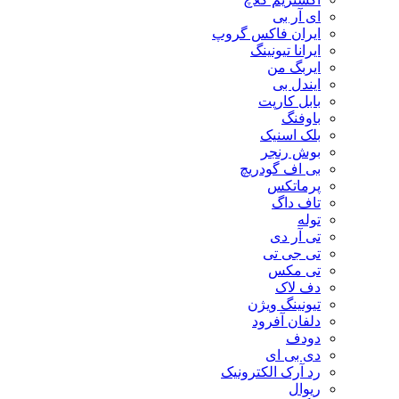
ای آر بی
ایران فاکس گروپ
ایرانا تیونینگ
ایربگ من
ایندل بی
بابل کارپت
باوفنگ
بلک اسنیک
بوش رنجر
بی اف گودریچ
پرماتکس
تاف داگ
توله
تی آر دی
تی جی تی
تی مکس
دف لاک
تیونینگ ویژن
دلفان آفرود
دودف
دی بی ای
رد آرک الکترونیک
ریوال