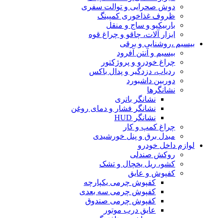
دوش صحرایی و توالت سفری
ظروف غذاخوری کمپینگ
باربیکیو و ساج و منقل
ابزار آلات، چاقو و چراغ قوه
بیسیم ،روشنایی و برقی
بیسیم و آنتن آفرود
چراغ خودرو و پروژکتور
ردیاب، دزدگیر و پدال باکس
دوربین داشبورد
نشانگرها
نشانگر باتری
نشانگر فشار و دمای روغن
نشانگر HUD
چراغ کمپ و کار
مبدل برق و پنل خورشیدی
لوازم داخل خودرو
روکش صندلی
کشو، ریل یخچال و تشک
کفپوش و عایق
کفپوش چرمی یکپارچه
کفپوش چرمی سه بعدی
کفپوش چرمی صندوق
عایق درب موتور