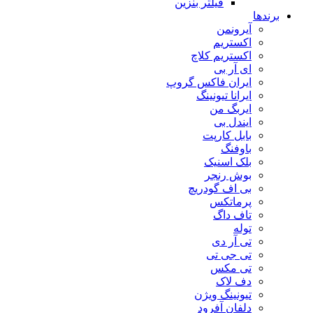
فیلتر بنزین
برندها
آیرونمن
اکستریم
اکستریم کلاچ
ای آر بی
ایران فاکس گروپ
ایرانا تیونینگ
ایربگ من
ایندل بی
بابل کارپت
باوفنگ
بلک اسنیک
بوش رنجر
بی اف گودریچ
پرماتکس
تاف داگ
توله
تی آر دی
تی جی تی
تی مکس
دف لاک
تیونینگ ویژن
دلفان آفرود