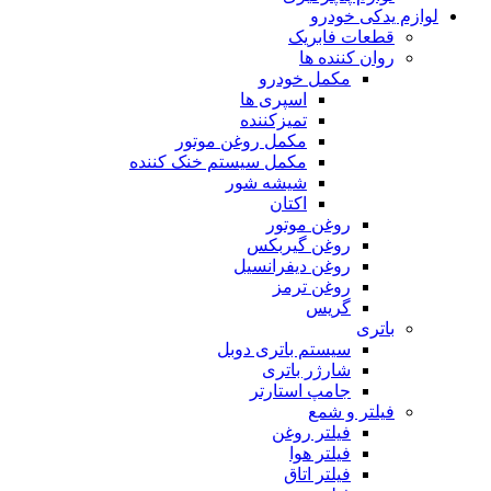
لوازم یدکی خودرو
قطعات فابریک
روان کننده ها
مکمل خودرو
اسپری ها
تمیزکننده
مکمل روغن موتور
مکمل سیستم خنک کننده
شیشه شور
اکتان
روغن موتور
روغن گیربکس
روغن دیفرانسیل
روغن ترمز
گریس
باتری
سیستم باتری دوبل
شارژر باتری
جامپ استارتر
فیلتر و شمع
فیلتر روغن
فیلتر هوا
فیلتر اتاق