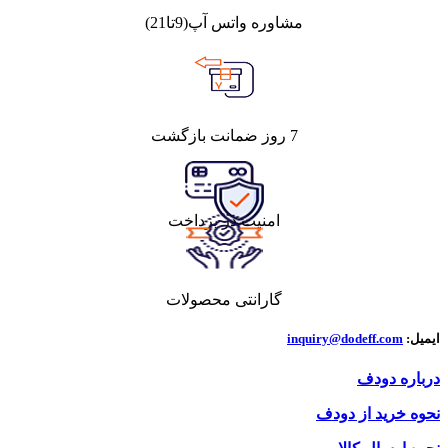
مشاوره واتس آپ(9تا21)
7 روز ضمانت بازگشت
امنیت در پرداخت
گارانتی محصولات
ایمیل:
inquiry@dodeff.com
درباره دودف
نحوه خرید از دودف