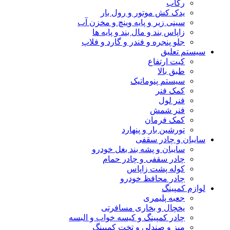
رکاب
یدک کش موتور و رول بار
سینی زیر و پایه وینچ و مخزن آب
زاپاس بند و مال بند و پایه ها
جلو پنجره و فندر و گارد و فلاپ
سیستم تعلیق
کیت ارتفاع
طبق بالا
سیستم پنوماتیک
کمک فنر
فنر لول
فنر شمش
کمک فرمان
تورشین بار و پنهارد
سایبان و چادر سقفی
سایبان و پشه بند بغل خودرو
چادر سقفی و چادر حمام
کوله پشت زاپاس
چادر محافظ خودرو
لوازم کمپینگ
جعبه پلیمری
یخچال و بخاری مسافرتی
چادر کمپینگ و کیسه خواب و البسه
میز و صندلی و تخت کمپینگ