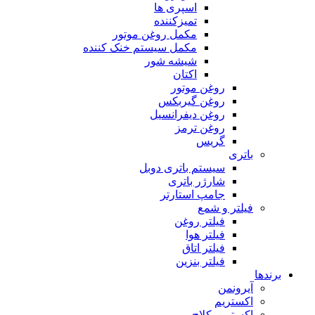
اسپری ها
تمیزکننده
مکمل روغن موتور
مکمل سیستم خنک کننده
شیشه شور
اکتان
روغن موتور
روغن گیربکس
روغن دیفرانسیل
روغن ترمز
گریس
باتری
سیستم باتری دوبل
شارژر باتری
جامپ استارتر
فیلتر و شمع
فیلتر روغن
فیلتر هوا
فیلتر اتاق
فیلتر بنزین
برندها
آیرونمن
اکستریم
اکستریم کلاچ