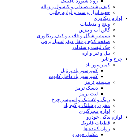
رو داشبورد تافتینگ
کیف پشت صندلی و کنسول و زباله
جعبه ابزار و سبد و لوازم جانبی
لوازم ریکاوری
وینچ و متعلقات
گالن آب و بنزین
تسمه و شگل و قلاب و کیف ریکاوری
صفحه کلاچ و قفل دیفرانسیل برقی
جک لیفت و سندلدر
بیل و تبر و اره
چرخ و تایر
کمپرسور باد
کمپرسور باد پرتابل
کمپرسور باد داخل کاپوت
سیستم ترمز
دیسک ترمز
لنت ترمز
رینگ و لاستیک و اسپیسر چرخ
مخزن و شلنگ و گیج باد
لوازم پنچرگیری
لوازم یدکی خودرو
قطعات فابریک
روان کننده ها
مکمل خودرو