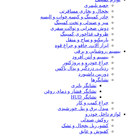
جعبه پلیمری
یخچال و بخاری مسافرتی
چادر کمپینگ و کیسه خواب و البسه
میز و صندلی و تخت کمپینگ
دوش صحرایی و توالت سفری
ظروف غذاخوری کمپینگ
باربیکیو و ساج و منقل
ابزار آلات، چاقو و چراغ قوه
بیسیم ،روشنایی و برقی
بیسیم و آنتن آفرود
چراغ خودرو و پروژکتور
ردیاب، دزدگیر و پدال باکس
دوربین داشبورد
نشانگرها
نشانگر باتری
نشانگر فشار و دمای روغن
نشانگر HUD
چراغ کمپ و کار
مبدل برق و پنل خورشیدی
لوازم داخل خودرو
روکش صندلی
کشو، ریل یخچال و تشک
کفپوش و عایق