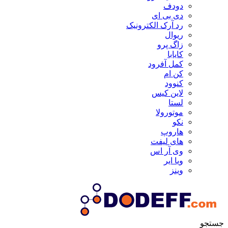
دودف
دی بی ای
رد آرک الکترونیک
ریوال
زاگ پرو
کایابا
کمل آفرود
کن ام
کنوود
لاین کیس
لستا
موتورولا
نکو
هاروپ
های لیفت
وی آر اس
ویا ایر
وینز
جستجو