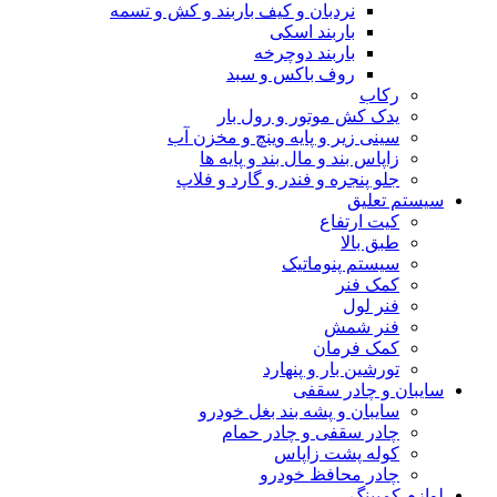
نردبان و کیف باربند و کش و تسمه
باربند اسکی
باربند دوچرخه
روف باکس و سبد
رکاب
یدک کش موتور و رول بار
سینی زیر و پایه وینچ و مخزن آب
زاپاس بند و مال بند و پایه ها
جلو پنجره و فندر و گارد و فلاپ
سیستم تعلیق
کیت ارتفاع
طبق بالا
سیستم پنوماتیک
کمک فنر
فنر لول
فنر شمش
کمک فرمان
تورشین بار و پنهارد
سایبان و چادر سقفی
سایبان و پشه بند بغل خودرو
چادر سقفی و چادر حمام
کوله پشت زاپاس
چادر محافظ خودرو
لوازم کمپینگ