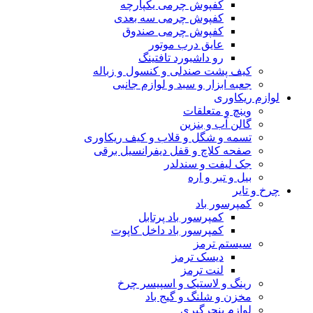
کفپوش چرمی یکپارچه
کفپوش چرمی سه بعدی
کفپوش چرمی صندوق
عایق درب موتور
رو داشبورد تافتینگ
کیف پشت صندلی و کنسول و زباله
جعبه ابزار و سبد و لوازم جانبی
لوازم ریکاوری
وینچ و متعلقات
گالن آب و بنزین
تسمه و شگل و قلاب و کیف ریکاوری
صفحه کلاچ و قفل دیفرانسیل برقی
جک لیفت و سندلدر
بیل و تبر و اره
چرخ و تایر
کمپرسور باد
کمپرسور باد پرتابل
کمپرسور باد داخل کاپوت
سیستم ترمز
دیسک ترمز
لنت ترمز
رینگ و لاستیک و اسپیسر چرخ
مخزن و شلنگ و گیج باد
لوازم پنچرگیری