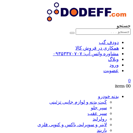
جستجو
دودف گپ
همکاری در فروش کالا
مشاوره واتس آپ: ۰۹۳۵۳۳۷۰۷۰۷
وبلاگ
ورود
عضویت
0
0
0 items
بدنه خودرو
کیت بدنه و لوازم جانبی تزئینی
سپر جلو
سپر عقب
رولرلید
لاینر و سوپرلید، باکس و کنوپی فلزی
باربند