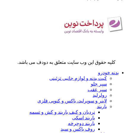
کلیه حقوق این وب سایت متعلق به دودف می باشد.
بدنه خودرو
کیت بدنه و لوازم جانبی تزئینی
سپر جلو
سپر عقب
رولرلید
لاینر و سوپرلید، باکس و کنوپی فلزی
باربند
نردبان و کیف باربند و کش و تسمه
باربند اسکی
باربند دوچرخه
روف باکس و سبد