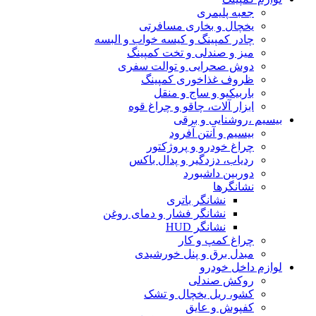
جعبه پلیمری
یخچال و بخاری مسافرتی
چادر کمپینگ و کیسه خواب و البسه
میز و صندلی و تخت کمپینگ
دوش صحرایی و توالت سفری
ظروف غذاخوری کمپینگ
باربیکیو و ساج و منقل
ابزار آلات، چاقو و چراغ قوه
بیسیم ،روشنایی و برقی
بیسیم و آنتن آفرود
چراغ خودرو و پروژکتور
ردیاب، دزدگیر و پدال باکس
دوربین داشبورد
نشانگرها
نشانگر باتری
نشانگر فشار و دمای روغن
نشانگر HUD
چراغ کمپ و کار
مبدل برق و پنل خورشیدی
لوازم داخل خودرو
روکش صندلی
کشو، ریل یخچال و تشک
کفپوش و عایق