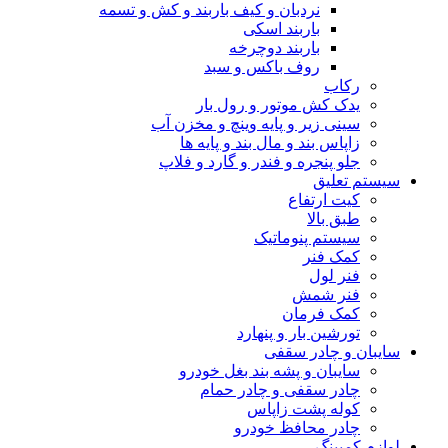
نردبان و کیف باربند و کش و تسمه
باربند اسکی
باربند دوچرخه
روف باکس و سبد
رکاب
یدک کش موتور و رول بار
سینی زیر و پایه وینچ و مخزن آب
زاپاس بند و مال بند و پایه ها
جلو پنجره و فندر و گارد و فلاپ
سیستم تعلیق
کیت ارتفاع
طبق بالا
سیستم پنوماتیک
کمک فنر
فنر لول
فنر شمش
کمک فرمان
تورشین بار و پنهارد
سایبان و چادر سقفی
سایبان و پشه بند بغل خودرو
چادر سقفی و چادر حمام
کوله پشت زاپاس
چادر محافظ خودرو
لوازم کمپینگ