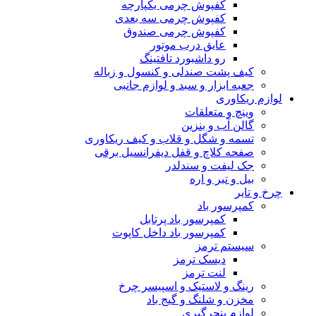
کفپوش چرمی یکپارچه
کفپوش چرمی سه بعدی
کفپوش چرمی صندوق
عایق درب موتور
رو داشبورد تافتینگ
کیف پشت صندلی و کنسول و زباله
جعبه ابزار و سبد و لوازم جانبی
لوازم ریکاوری
وینچ و متعلقات
گالن آب و بنزین
تسمه و شگل و قلاب و کیف ریکاوری
صفحه کلاچ و قفل دیفرانسیل برقی
جک لیفت و سندلدر
بیل و تبر و اره
چرخ و تایر
کمپرسور باد
کمپرسور باد پرتابل
کمپرسور باد داخل کاپوت
سیستم ترمز
دیسک ترمز
لنت ترمز
رینگ و لاستیک و اسپیسر چرخ
مخزن و شلنگ و گیج باد
لوازم پنچرگیری