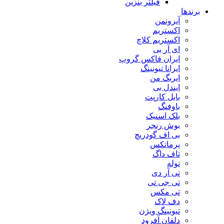
فیلتر بنزین
برندها
آیرونمن
اکستریم
اکستریم کلاچ
ای آر بی
ایران فاکس گروپ
ایرانا تیونینگ
ایربگ من
ایندل بی
بابل کارپت
باوفنگ
بلک اسنیک
بوش رنجر
بی اف گودریچ
پرماتکس
تاف داگ
توله
تی آر دی
تی جی تی
تی مکس
دف لاک
تیونینگ ویژن
دلفان آفرود