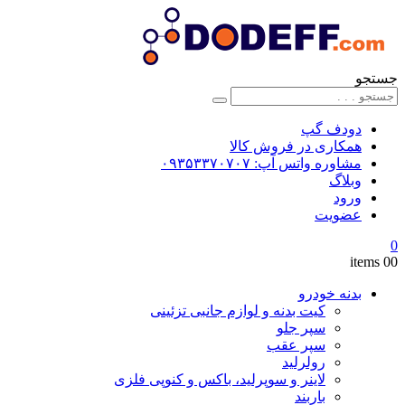
جستجو
دودف گپ
همکاری در فروش کالا
مشاوره واتس آپ: ۰۹۳۵۳۳۷۰۷۰۷
وبلاگ
ورود
عضویت
0
0
0 items
بدنه خودرو
کیت بدنه و لوازم جانبی تزئینی
سپر جلو
سپر عقب
رولرلید
لاینر و سوپرلید، باکس و کنوپی فلزی
باربند