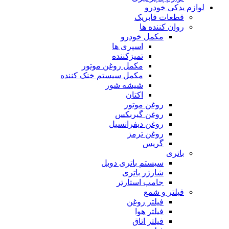
لوازم یدکی خودرو
قطعات فابریک
روان کننده ها
مکمل خودرو
اسپری ها
تمیزکننده
مکمل روغن موتور
مکمل سیستم خنک کننده
شیشه شور
اکتان
روغن موتور
روغن گیربکس
روغن دیفرانسیل
روغن ترمز
گریس
باتری
سیستم باتری دوبل
شارژر باتری
جامپ استارتر
فیلتر و شمع
فیلتر روغن
فیلتر هوا
فیلتر اتاق