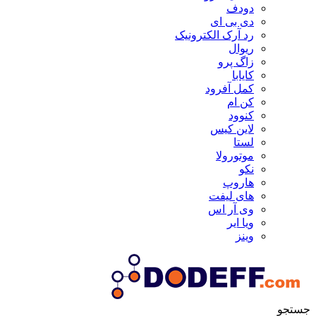
دودف
دی بی ای
رد آرک الکترونیک
ریوال
زاگ پرو
کایابا
کمل آفرود
کن ام
کنوود
لاین کیس
لستا
موتورولا
نکو
هاروپ
های لیفت
وی آر اس
ویا ایر
وینز
جستجو