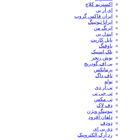
اکستریم کلاچ
ای آر بی
ایران فاکس گروپ
ایرانا تیونینگ
ایربگ من
ایندل بی
بابل کارپت
باوفنگ
بلک اسنیک
بوش رنجر
بی اف گودریچ
پرماتکس
تاف داگ
توله
تی آر دی
تی جی تی
تی مکس
دف لاک
تیونینگ ویژن
دلفان آفرود
دودف
دی بی ای
رد آرک الکترونیک