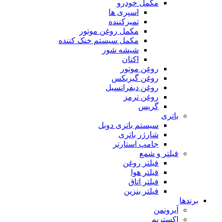
مکمل خودرو
اسپری ها
تمیزکننده
مکمل روغن موتور
مکمل سیستم خنک کننده
شیشه شور
اکتان
روغن موتور
روغن گیربکس
روغن دیفرانسیل
روغن ترمز
گریس
باتری
سیستم باتری دوبل
شارژر باتری
جامپ استارتر
فیلتر و شمع
فیلتر روغن
فیلتر هوا
فیلتر اتاق
فیلتر بنزین
برندها
آیرونمن
اکستریم