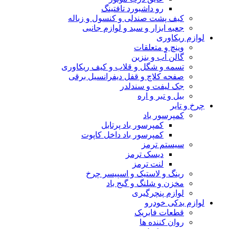
رو داشبورد تافتینگ
کیف پشت صندلی و کنسول و زباله
جعبه ابزار و سبد و لوازم جانبی
لوازم ریکاوری
وینچ و متعلقات
گالن آب و بنزین
تسمه و شگل و قلاب و کیف ریکاوری
صفحه کلاچ و قفل دیفرانسیل برقی
جک لیفت و سندلدر
بیل و تبر و اره
چرخ و تایر
کمپرسور باد
کمپرسور باد پرتابل
کمپرسور باد داخل کاپوت
سیستم ترمز
دیسک ترمز
لنت ترمز
رینگ و لاستیک و اسپیسر چرخ
مخزن و شلنگ و گیج باد
لوازم پنچرگیری
لوازم یدکی خودرو
قطعات فابریک
روان کننده ها