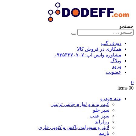
جستجو
دودف گپ
همکاری در فروش کالا
مشاوره واتس آپ: ۰۹۳۵۳۳۷۰۷۰۷
وبلاگ
ورود
عضویت
0
0
0 items
بدنه خودرو
کیت بدنه و لوازم جانبی تزئینی
سپر جلو
سپر عقب
رولرلید
لاینر و سوپرلید، باکس و کنوپی فلزی
باربند