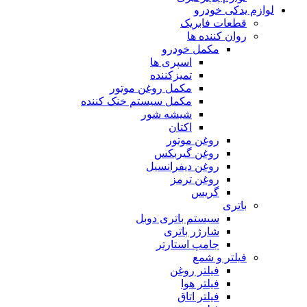
لوازم یدکی خودرو
قطعات فابریک
روان کننده ها
مکمل خودرو
اسپری ها
تمیزکننده
مکمل روغن موتور
مکمل سیستم خنک کننده
شیشه شور
اکتان
روغن موتور
روغن گیربکس
روغن دیفرانسیل
روغن ترمز
گریس
باتری
سیستم باتری دوبل
شارژر باتری
جامپ استارتر
فیلتر و شمع
فیلتر روغن
فیلتر هوا
فیلتر اتاق