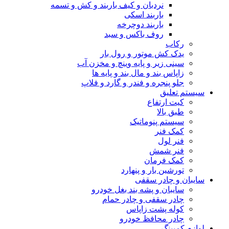
نردبان و کیف باربند و کش و تسمه
باربند اسکی
باربند دوچرخه
روف باکس و سبد
رکاب
یدک کش موتور و رول بار
سینی زیر و پایه وینچ و مخزن آب
زاپاس بند و مال بند و پایه ها
جلو پنجره و فندر و گارد و فلاپ
سیستم تعلیق
کیت ارتفاع
طبق بالا
سیستم پنوماتیک
کمک فنر
فنر لول
فنر شمش
کمک فرمان
تورشین بار و پنهارد
سایبان و چادر سقفی
سایبان و پشه بند بغل خودرو
چادر سقفی و چادر حمام
کوله پشت زاپاس
چادر محافظ خودرو
لوازم کمپینگ