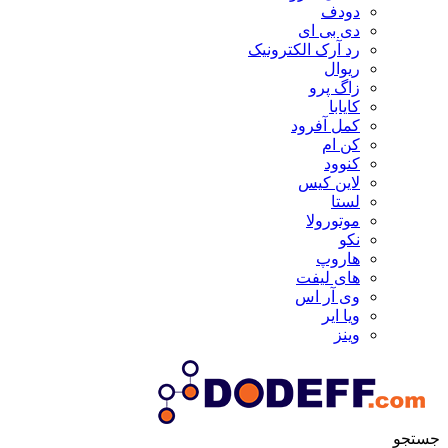
دودف
دی بی ای
رد آرک الکترونیک
ریوال
زاگ پرو
کایابا
کمل آفرود
کن ام
کنوود
لاین کیس
لستا
موتورولا
نکو
هاروپ
های لیفت
وی آر اس
ویا ایر
وینز
جستجو