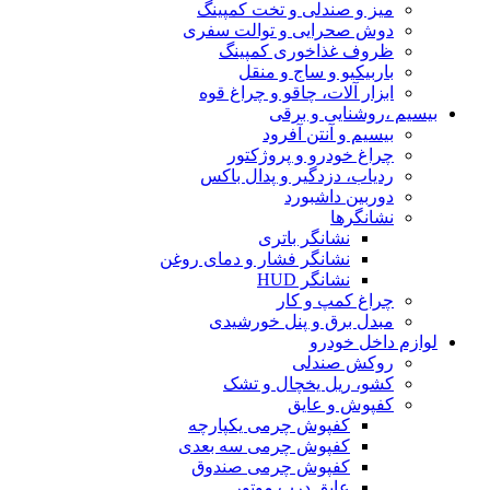
میز و صندلی و تخت کمپینگ
دوش صحرایی و توالت سفری
ظروف غذاخوری کمپینگ
باربیکیو و ساج و منقل
ابزار آلات، چاقو و چراغ قوه
بیسیم ،روشنایی و برقی
بیسیم و آنتن آفرود
چراغ خودرو و پروژکتور
ردیاب، دزدگیر و پدال باکس
دوربین داشبورد
نشانگرها
نشانگر باتری
نشانگر فشار و دمای روغن
نشانگر HUD
چراغ کمپ و کار
مبدل برق و پنل خورشیدی
لوازم داخل خودرو
روکش صندلی
کشو، ریل یخچال و تشک
کفپوش و عایق
کفپوش چرمی یکپارچه
کفپوش چرمی سه بعدی
کفپوش چرمی صندوق
عایق درب موتور