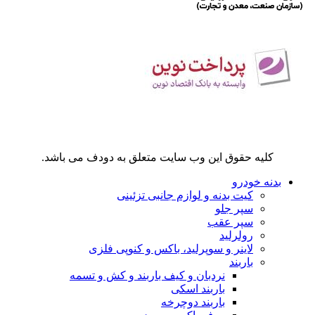
کلیه حقوق این وب سایت متعلق به دودف می باشد.
بدنه خودرو
کیت بدنه و لوازم جانبی تزئینی
سپر جلو
سپر عقب
رولرلید
لاینر و سوپرلید، باکس و کنوپی فلزی
باربند
نردبان و کیف باربند و کش و تسمه
باربند اسکی
باربند دوچرخه