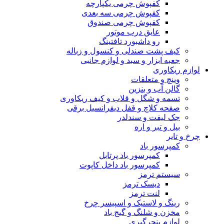
کفپوش چرمی یکپارچه
کفپوش چرمی سه بعدی
کفپوش چرمی صندوق
عایق درب موتور
رو داشبورد تافتینگ
کیف پشت صندلی و کنسول و زباله
جعبه ابزار و سبد و لوازم جانبی
لوازم ریکاوری
وینچ و متعلقات
گالن آب و بنزین
تسمه و شگل و قلاب و کیف ریکاوری
صفحه کلاچ و قفل دیفرانسیل برقی
جک لیفت و سندلدر
بیل و تبر و اره
چرخ و تایر
کمپرسور باد
کمپرسور باد پرتابل
کمپرسور باد داخل کاپوت
سیستم ترمز
دیسک ترمز
لنت ترمز
رینگ و لاستیک و اسپیسر چرخ
مخزن و شلنگ و گیج باد
لوازم پنچرگیری