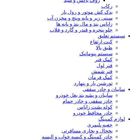
روف باکس و سبد
رکاب
یدک کش موتور و رول بار
سینی زیر و پایه وینچ و مخزن آب
زاپاس بند و مال بند و پایه ها
جلو پنجره و فندر و گارد و فلاپ
سیستم تعلیق
کیت ارتفاع
طبق بالا
سیستم پنوماتیک
کمک فنر
فنر لول
فنر شمش
کمک فرمان
تورشین بار و پنهارد
سایبان و چادر سقفی
سایبان و پشه بند بغل خودرو
چادر سقفی و چادر حمام
کوله پشت زاپاس
چادر محافظ خودرو
لوازم کمپینگ
جعبه پلیمری
یخچال و بخاری مسافرتی
چادر کمپینگ و کیسه خواب و البسه