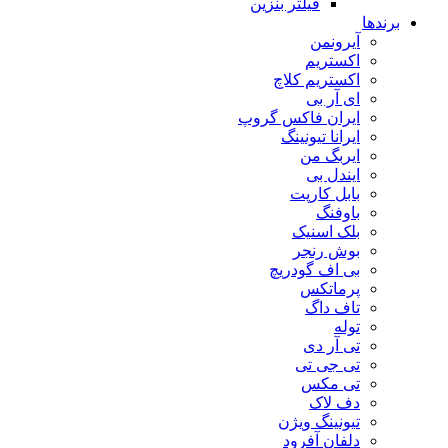
فیلتر بنزین
برندها
آیرونمن
اکستریم
اکستریم کلاچ
ای آر بی
ایران فاکس گروپ
ایرانا تیونینگ
ایربگ من
ایندل بی
بابل کارپت
باوفنگ
بلک اسنیک
بوش رنجر
بی اف گودریچ
پرماتکس
تاف داگ
توله
تی آر دی
تی جی تی
تی مکس
دف لاک
تیونینگ ویژن
دلفان آفرود