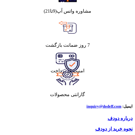
مشاوره واتس آپ(9تا21)
7 روز ضمانت بازگشت
امنیت در پرداخت
گارانتی محصولات
ایمیل:
inquiry@dodeff.com
درباره دودف
نحوه خرید از دودف