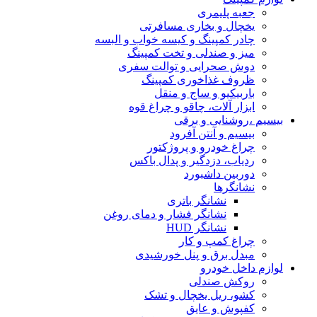
جعبه پلیمری
یخچال و بخاری مسافرتی
چادر کمپینگ و کیسه خواب و البسه
میز و صندلی و تخت کمپینگ
دوش صحرایی و توالت سفری
ظروف غذاخوری کمپینگ
باربیکیو و ساج و منقل
ابزار آلات، چاقو و چراغ قوه
بیسیم ،روشنایی و برقی
بیسیم و آنتن آفرود
چراغ خودرو و پروژکتور
ردیاب، دزدگیر و پدال باکس
دوربین داشبورد
نشانگرها
نشانگر باتری
نشانگر فشار و دمای روغن
نشانگر HUD
چراغ کمپ و کار
مبدل برق و پنل خورشیدی
لوازم داخل خودرو
روکش صندلی
کشو، ریل یخچال و تشک
کفپوش و عایق