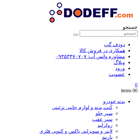
جستجو
دودف گپ
همکاری در فروش کالا
مشاوره واتس آپ: ۰۹۳۵۳۳۷۰۷۰۷
وبلاگ
ورود
عضویت
0
0
0 items
بدنه خودرو
کیت بدنه و لوازم جانبی تزئینی
سپر جلو
سپر عقب
رولرلید
لاینر و سوپرلید، باکس و کنوپی فلزی
باربند