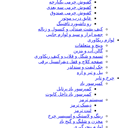
کفپوش چرمی یکپارچه
کفپوش چرمی سه بعدی
کفپوش چرمی صندوق
عایق درب موتور
رو داشبورد تافتینگ
کیف پشت صندلی و کنسول و زباله
جعبه ابزار و سبد و لوازم جانبی
لوازم ریکاوری
وینچ و متعلقات
گالن آب و بنزین
تسمه و شگل و قلاب و کیف ریکاوری
صفحه کلاچ و قفل دیفرانسیل برقی
جک لیفت و سندلدر
بیل و تبر و اره
چرخ و تایر
کمپرسور باد
کمپرسور باد پرتابل
کمپرسور باد داخل کاپوت
سیستم ترمز
دیسک ترمز
لنت ترمز
رینگ و لاستیک و اسپیسر چرخ
مخزن و شلنگ و گیج باد
لوازم پنچرگیری