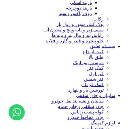
باربند اسکی
باربند دوچرخه
روف باکس و سبد
رکاب
یدک کش موتور و رول بار
سینی زیر و پایه وینچ و مخزن آب
زاپاس بند و مال بند و پایه ها
جلو پنجره و فندر و گارد و فلاپ
سیستم تعلیق
کیت ارتفاع
طبق بالا
سیستم پنوماتیک
کمک فنر
فنر لول
فنر شمش
کمک فرمان
تورشین بار و پنهارد
سایبان و چادر سقفی
سایبان و پشه بند بغل خودرو
چادر سقفی و چادر حمام
کوله پشت زاپاس
چادر محافظ خودرو
لوازم کمپینگ
جعبه پلیمری