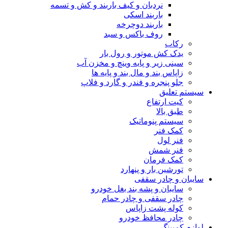
نردبان و کیف باربند و کش و تسمه
باربند اسکی
باربند دوچرخه
روف باکس و سبد
رکاب
یدک کش موتور و رول بار
سینی زیر و پایه وینچ و مخزن آب
زاپاس بند و مال بند و پایه ها
جلو پنجره و فندر و گارد و فلاپ
سیستم تعلیق
کیت ارتفاع
طبق بالا
سیستم پنوماتیک
کمک فنر
فنر لول
فنر شمش
کمک فرمان
تورشین بار و پنهارد
سایبان و چادر سقفی
سایبان و پشه بند بغل خودرو
چادر سقفی و چادر حمام
کوله پشت زاپاس
چادر محافظ خودرو
لوازم کمپینگ