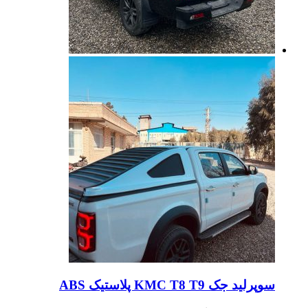
سوپرلید جک KMC T8 T9 پلاستیک ABS