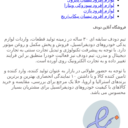
بیشتری هستند و شناخته شده تر هستند که در ادامه به آن ها خواهیم
لوازم آفرود سوزوکی ویتارا
پرداخت.
لوازم آفرود پاژن
لوازم آفرود نیسان پیکاپ/ریچ
لاینر های جدا شونده
فروشگاه آنلاین دودف
به جرات می توان گفت محبوب ترین و پر فروش ترین نوع کفی
وانت و پیکاپ در ایران این مدل ها هستند. کفی های جدا شونده
تیم دودف سابقه ای ۳۰ ساله در زمینه تولید قطعات، واردات لوازم
نسبت به دیگر انواع کفی ها مزیت های بسیاری دارند. برای مثال
یدکی خودروهای دودیفرانسیل، فروش و پخش مکمل و روغن موتور
نصب آن ها بسیار آسان بوده و تنها با چند سوراخ و پیچ و مهره در
دارد. با توجه به پیشرفت تکنولوژی و تبدیل تجارت سنتی به تجارت
کمترین زمان ممکن نصب می شوند.
دیجیتال و مدرن، تیم دودف نیز فعالیت خودرا منطبق بر این فرایند
تغییر داده و به تجارت الکترونیک روی آورده است.
در عین حال همانطور که از اسمشان مشخص است، جدا کردن آن
ها در مواقعی که به آن نیاز ندارید یا نیاز به تعویض دارید به آسانی
با توجه به حضور طولانی در بازار به عنوان تولید کننده، وارد کننده و
ممکن است. لاینر های جدا شونده برای انواع خودرو های بازار ایران
تامین کننده کالا و با داشتن ۱۰ نمایندگی انحصاری بهترین و برترین
در سایت
دودف
قابل سفارش هستند.
برندهای استرالیا و اروپا، خلا یک مرجع برای بررسی، مقایسه و خرید
کالاهای با کیفیت خودروهای دودیفرانسیل برای مشتریان بسیار
کفی های اسپری شده
محسوس می باشد.
اصالت این کالا ها خارجی بوده و در زبان انگلیسی با توجه به فرمول
ساخت آن ها، از نام های مختلفی استفاده می کنند. این نوع کفی ها
به صورت اسپری روی کفی خودروی شما اعمال می شوند و برند
های مختلف با فرمولاسیون های متفاوتی عرضه شده اند. در تولید
برخی لاینر های اسپری از رنگ های هماهنگ با رنگ خودرو استفاده