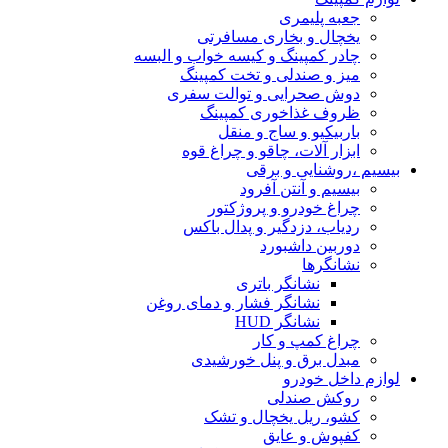
جعبه پلیمری
یخچال و بخاری مسافرتی
چادر کمپینگ و کیسه خواب و البسه
میز و صندلی و تخت کمپینگ
دوش صحرایی و توالت سفری
ظروف غذاخوری کمپینگ
باربیکیو و ساج و منقل
ابزار آلات، چاقو و چراغ قوه
بیسیم ،روشنایی و برقی
بیسیم و آنتن آفرود
چراغ خودرو و پروژکتور
ردیاب، دزدگیر و پدال باکس
دوربین داشبورد
نشانگرها
نشانگر باتری
نشانگر فشار و دمای روغن
نشانگر HUD
چراغ کمپ و کار
مبدل برق و پنل خورشیدی
لوازم داخل خودرو
روکش صندلی
کشو، ریل یخچال و تشک
کفپوش و عایق