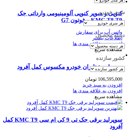
سری خودرو
کنوپی و سوپر کنوپی آلومینیومی وارداتی جک
KMC T8 T9 و فوتون G7
واتس آپ برای سفارش
دسته محصول
اطلاعات بیشتر
افزودن به علاقه مندی ها
مشاهده سریع
کشور سازنده
سوپرلید شتابران خودرو مکسوس کمل آفرود
106,595,000
تومان
افزودن به سبد خرید
افزودن به علاقه مندی ها
مشاهده سریع
سوپرلید برقی جک تی 9 کی ام سی KMC T9 کمل
آفرود