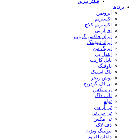
فیلتر بنزین
برندها
آیرونمن
اکستریم
اکستریم کلاچ
ای آر بی
ایران فاکس گروپ
ایرانا تیونینگ
ایربگ من
ایندل بی
بابل کارپت
باوفنگ
بلک اسنیک
بوش رنجر
بی اف گودریچ
پرماتکس
تاف داگ
توله
تی آر دی
تی جی تی
تی مکس
دف لاک
تیونینگ ویژن
دلفان آفرود