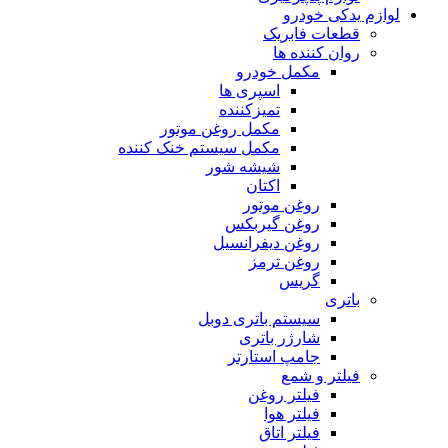
لوازم یدکی خودرو
قطعات فابریک
روان کننده ها
مکمل خودرو
اسپری ها
تمیزکننده
مکمل روغن موتور
مکمل سیستم خنک کننده
شیشه شور
اکتان
روغن موتور
روغن گیربکس
روغن دیفرانسیل
روغن ترمز
گریس
باتری
سیستم باتری دوبل
شارژر باتری
جامپ استارتر
فیلتر و شمع
فیلتر روغن
فیلتر هوا
فیلتر اتاق