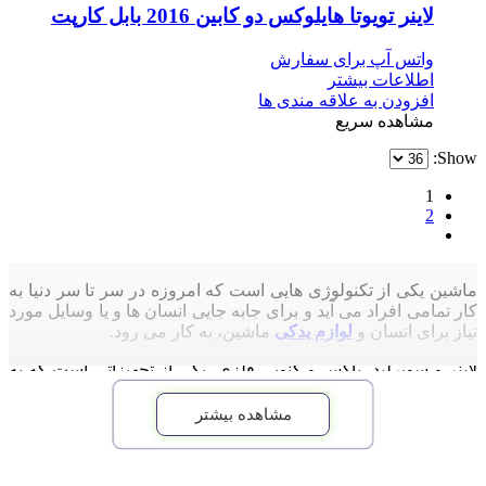
لاینر تویوتا هایلوکس دو کابین 2016 بابل کارپت
واتس آپ برای سفارش
اطلاعات بیشتر
افزودن به علاقه مندی ها
مشاهده سریع
Show:
1
2
ماشین یکی از تکنولوژی هایی است که امروزه در سر تا سر دنیا به
کار تمامی افراد می آید و برای جابه جایی انسان ها و یا وسایل مورد
نیاز برای انسان و
لوازم یدکی
ماشین، به کار می رود.
لاینر و سوپرلید، باکس و کنوپی فلزی، یکی از تجهیزاتی است که به
عنوان
لوازم بدنه
ماشین، به حساب می آید و برای داشتن این باکس
های فلزی، باید آن ها را جداگانه خریداری کنید.
مشاهده بیشتر
در خودرو های وانت و تراک با استفاد های شهری و صحرایی مانند
آفرود سواری، به محلی برای قرار دادن لوازم مورد نیاز ماشین و