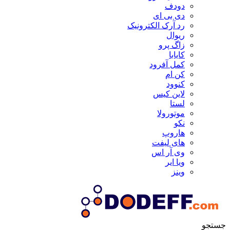
دودف
دی بی ای
رد آرک الکترونیک
ریوال
زاگ پرو
کایابا
کمل آفرود
کن ام
کنوود
لاین کیس
لستا
موتورولا
نکو
هاروپ
های لیفت
وی آر اس
ویا ایر
وینز
جستجو